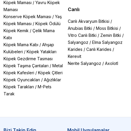
Köpek Maması
/
Yavru Köpek
Canlı
Maması
Konserve Köpek Maması
/
Yaş
Canlı Akvaryum Bitkisi
/
Köpek Maması
/
Köpek Ödülü
Anubias Bitki
/
Moss Bitkisi
/
Köpek Kemik
/
Çelik Mama
Vitro Canlı Bitki
/
Zemin Bitki
/
Kabı
Salyangoz
/
Elma Salyangoz
Köpek Mama Kabı
/
Ahşap
Karides
/
Canlı Karides
/
Kulübeleri
/
Köpek Yatakları
Kerevit
Köpek Gezdirme Tasması
Nerite Salyangoz
/
Axolotl
Köpek Taşıma Çantaları
/
Metal
Köpek Kafesleri
/
Köpek Çitleri
Köpek Oyuncakları
/
Ağızlıklar
Köpek Tarakları
/
M-Pets
Tarak
Bizi Takip Edin
Mobil Uygulamalar