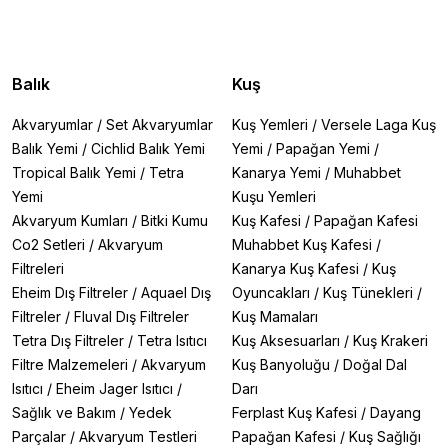
Balık
Kuş
Akvaryumlar
/
Set Akvaryumlar
Kuş Yemleri
/
Versele Laga Kuş
Balık Yemi
/
Cichlid Balık Yemi
Yemi
/
Papağan Yemi
/
Tropical Balık Yemi
/
Tetra
Kanarya Yemi
/
Muhabbet
Yemi
Kuşu Yemleri
Akvaryum Kumları
/
Bitki Kumu
Kuş Kafesi
/
Papağan Kafesi
Co2 Setleri
/
Akvaryum
Muhabbet Kuş Kafesi
/
Filtreleri
Kanarya Kuş Kafesi
/
Kuş
Eheim Dış Filtreler
/
Aquael Dış
Oyuncakları
/
Kuş Tünekleri
/
Filtreler
/
Fluval Dış Filtreler
Kuş Mamaları
Tetra Dış Filtreler
/
Tetra Isıtıcı
Kuş Aksesuarları
/
Kuş Krakeri
Filtre Malzemeleri
/
Akvaryum
Kuş Banyoluğu
/
Doğal Dal
Isıtıcı
/
Eheim Jager Isıtıcı
/
Darı
Sağlık ve Bakım
/
Yedek
Ferplast Kuş Kafesi
/
Dayang
Parçalar
/
Akvaryum Testleri
Papağan Kafesi
/
Kuş Sağlığı