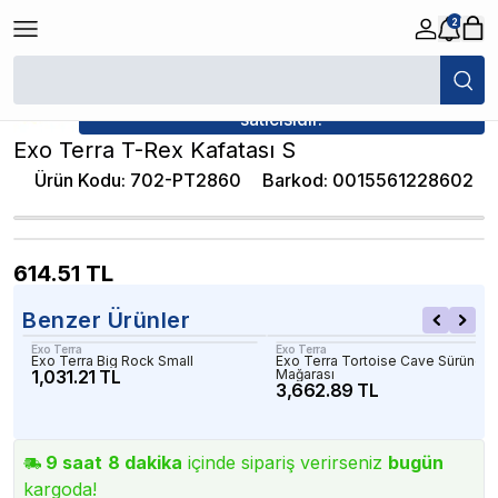
2
/
Dekorlar
/
Exo Terra T-Rex Kafatası S
★ Atakan Petshop,
Exo Terra yetkili
satıcısıdır.
Exo Terra T-Rex Kafatası S
Ürün Kodu
:
702-PT2860
Barkod
:
0015561228602
614.51
TL
Benzer Ürünler
Exo Terra
Exo Terra
Exo Terra Big Rock Small
Exo Terra Tortoise Cave Sürünge
1,031.21 TL
Mağarası
3,662.89 TL
9
saat
8
dakika
içinde sipariş verirseniz
bugün
kargoda!