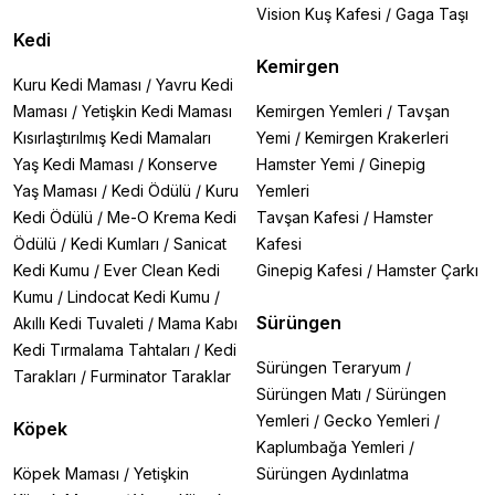
Vision Kuş Kafesi
/
Gaga Taşı
Kedi
Kemirgen
Kuru Kedi Maması
/
Yavru Kedi
Maması
/
Yetişkin Kedi Maması
Kemirgen Yemleri
/
Tavşan
Kısırlaştırılmış Kedi Mamaları
Yemi
/
Kemirgen Krakerleri
Yaş Kedi Maması
/
Konserve
Hamster Yemi
/
Ginepig
Yaş Maması
/
Kedi Ödülü
/
Kuru
Yemleri
Kedi Ödülü
/
Me-O Krema Kedi
Tavşan Kafesi
/
Hamster
Ödülü
/
Kedi Kumları
/
Sanicat
Kafesi
Kedi Kumu
/
Ever Clean Kedi
Ginepig Kafesi
/
Hamster Çarkı
Kumu
/
Lindocat Kedi Kumu
/
Sürüngen
Akıllı Kedi Tuvaleti
/
Mama Kabı
Kedi Tırmalama Tahtaları
/
Kedi
Sürüngen Teraryum
/
Tarakları
/
Furminator Taraklar
Sürüngen Matı
/
Sürüngen
Yemleri
/
Gecko Yemleri
/
Köpek
Kaplumbağa Yemleri
/
Köpek Maması
/
Yetişkin
Sürüngen Aydınlatma