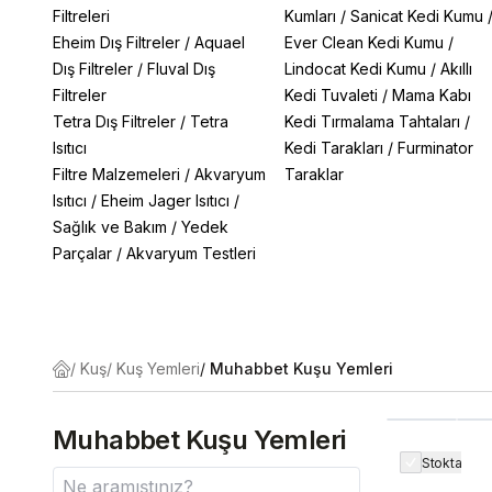
Filtreleri
Kumları
/
Sanicat Kedi Kumu
Eheim Dış Filtreler
/
Aquael
Ever Clean Kedi Kumu
/
Dış Filtreler
/
Fluval Dış
Lindocat Kedi Kumu
/
Akıllı
Filtreler
Kedi Tuvaleti
/
Mama Kabı
Tetra Dış Filtreler
/
Tetra
Kedi Tırmalama Tahtaları
/
Isıtıcı
Kedi Tarakları
/
Furminator
Filtre Malzemeleri
/
Akvaryum
Taraklar
Isıtıcı
/
Eheim Jager Isıtıcı
/
Sağlık ve Bakım
/
Yedek
Parçalar
/
Akvaryum Testleri
/
Kuş
/
Kuş Yemleri
/
Muhabbet Kuşu Yemleri
Muhabbet Kuşu Yemleri
Stokta