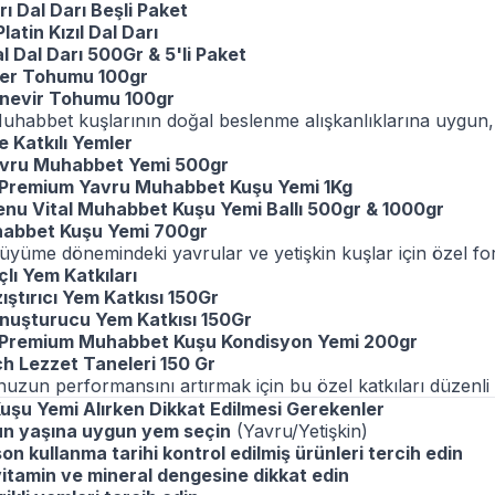
ı Dal Darı Beşli Paket
atin Kızıl Dal Darı
l Dal Darı 500Gr
&
5'li Paket
jer Tohumu 100gr
enevir Tohumu 100gr
habbet kuşlarının doğal beslenme alışkanlıklarına uygun, l
e Katkılı Yemler
avru Muhabbet Yemi 500gr
 Premium Yavru Muhabbet Kuşu Yemi 1Kg
enu Vital Muhabbet Kuşu Yemi Ballı 500gr
&
1000gr
habbet Kuşu Yemi 700gr
yüme dönemindeki yavrular ve yetişkin kuşlar için özel for
lı Yem Katkıları
ıştırıcı Yem Katkısı 150Gr
nuşturucu Yem Katkısı 150Gr
 Premium Muhabbet Kuşu Kondisyon Yemi 200gr
h Lezzet Taneleri 150 Gr
zun performansını artırmak için bu özel katkıları düzenli 
şu Yemi Alırken Dikkat Edilmesi Gerekenler
n yaşına uygun yem seçin
(Yavru/Yetişkin)
on kullanma tarihi kontrol edilmiş ürünleri tercih edin
vitamin ve mineral dengesine dikkat edin