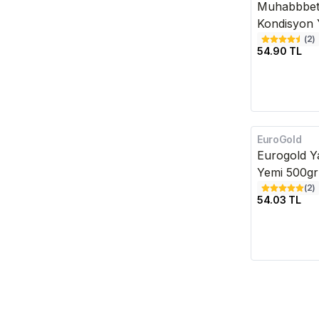
Muhabbbet
Kondisyon 
(
2
)
54.90 TL
EuroGold
Eurogold 
Yemi 500gr
(
2
)
54.03 TL