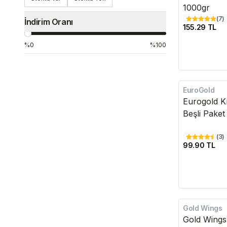
1000gr
(
7
)
İndirim Oranı
155.29 TL
%0
%100
EuroGold
Eurogold Kı
Beşli Paket
(
3
)
99.90 TL
Gold Wings
Gold Wing