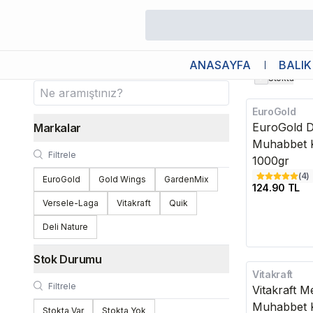
/
Kuş
/
Kuş Yemleri
/
Muhabbet Kuşu Yemleri
Muhabbet Kuşu Yemleri
ANASAYFA
BALIK
Stokta
EuroGold
EuroGold D
Markalar
Muhabbet 
1000gr
(
4
)
EuroGold
Gold Wings
GardenMix
124.90 TL
Versele-Laga
Vitakraft
Quik
Deli Nature
Stok Durumu
Vitakraft
Vitakraft M
Muhabbet K
Stokta Var
Stokta Yok