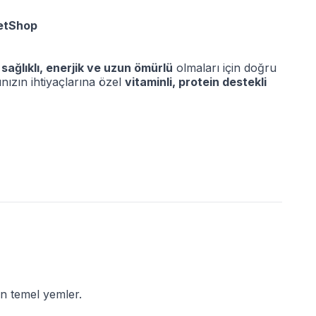
PetShop
n
sağlıklı, enerjik ve uzun ömürlü
olmaları için doğru
ızın ihtiyaçlarına özel
vitaminli, protein destekli
en temel yemler.