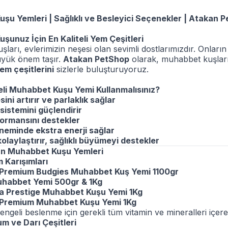
şu Yemleri | Sağlıklı ve Besleyici Seçenekler | Atakan 
şunuz İçin En Kaliteli Yem Çeşitleri
ları, evlerimizin neşesi olan sevimli dostlarımızdır. Onları
yük önem taşır.
Atakan PetShop
olarak, muhabbet kuşların
yem çeşitlerini
sizlerle buluşturuyoruz.
eli Muhabbet Kuşu Yemi Kullanmalısınız?
sini artırır ve parlaklık sağlar
 sistemini güçlendirir
ormansını destekler
eminde ekstra enerji sağlar
kolaylaştırır, sağlıklı büyümeyi destekler
an Muhabbet Kuşu Yemleri
 Karışımları
 Premium Budgies Muhabbet Kuş Yemi 1100gr
uhabbet Yemi 500gr
&
1Kg
a Prestige Muhabbet Kuşu Yemi 1Kg
 Premium Muhabbet Kuşu Yemi 1Kg
ngeli beslenme için gerekli tüm vitamin ve mineralleri içer
m ve Darı Çeşitleri