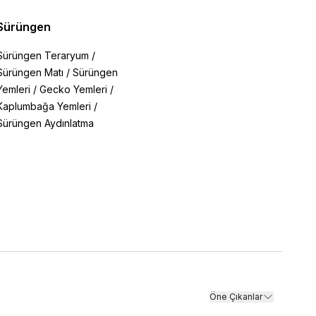
Sürüngen
Sürüngen Teraryum
/
Sürüngen Matı
/
Sürüngen
Yemleri
/
Gecko Yemleri
/
Kaplumbağa Yemleri
/
Sürüngen Aydınlatma
Öne Çıkanlar
En Çok Favorilenen
En Çok Favorilenen
En Çok Fav