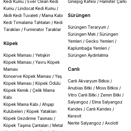
Kedi Kumu
/
Ever Clean Kedi
Ginepig Kafesi
/
Hamster Çarkı
Kumu
/
Lindocat Kedi Kumu
/
Sürüngen
Akıllı Kedi Tuvaleti
/
Mama Kabı
Kedi Tırmalama Tahtaları
/
Kedi
Sürüngen Teraryum
/
Tarakları
/
Furminator Taraklar
Sürüngen Matı
/
Sürüngen
Yemleri
/
Gecko Yemleri
/
Köpek
Kaplumbağa Yemleri
/
Köpek Maması
/
Yetişkin
Sürüngen Aydınlatma
Köpek Maması
/
Yavru Köpek
Canlı
Maması
Konserve Köpek Maması
/
Yaş
Canlı Akvaryum Bitkisi
/
Köpek Maması
/
Köpek Ödülü
Anubias Bitki
/
Moss Bitkisi
/
Köpek Kemik
/
Çelik Mama
Vitro Canlı Bitki
/
Zemin Bitki
/
Kabı
Salyangoz
/
Elma Salyangoz
Köpek Mama Kabı
/
Ahşap
Karides
/
Canlı Karides
/
Kulübeleri
/
Köpek Yatakları
Kerevit
Köpek Gezdirme Tasması
/
Nerite Salyangoz
/
Axolotl
Köpek Taşıma Çantaları
/
Metal