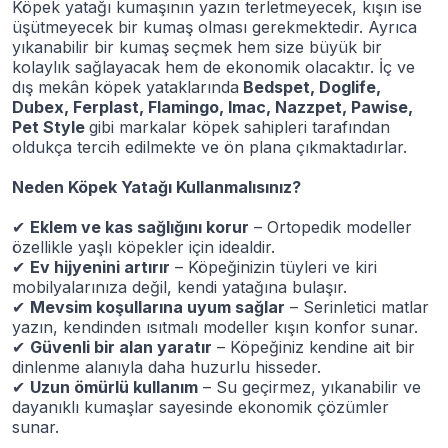
Köpek yatağı kumaşının yazın terletmeyecek, kışın ise
üşütmeyecek bir kumaş olması gerekmektedir. Ayrıca
yıkanabilir bir kumaş seçmek hem size büyük bir
kolaylık sağlayacak hem de ekonomik olacaktır. İç ve
dış mekân köpek yataklarında
Bedspet, Doglife,
Dubex, Ferplast, Flamingo, Imac, Nazzpet, Pawise,
Pet Style
gibi markalar köpek sahipleri tarafından
oldukça tercih edilmekte ve ön plana çıkmaktadırlar.
Neden Köpek Yatağı Kullanmalısınız?
✔
Eklem ve kas sağlığını korur
– Ortopedik modeller
özellikle yaşlı köpekler için idealdir.
✔
Ev hijyenini artırır
– Köpeğinizin tüyleri ve kiri
mobilyalarınıza değil, kendi yatağına bulaşır.
✔
Mevsim koşullarına uyum sağlar
– Serinletici matlar
yazın, kendinden ısıtmalı modeller kışın konfor sunar.
✔
Güvenli bir alan yaratır
– Köpeğiniz kendine ait bir
dinlenme alanıyla daha huzurlu hisseder.
✔
Uzun ömürlü kullanım
– Su geçirmez, yıkanabilir ve
dayanıklı kumaşlar sayesinde ekonomik çözümler
sunar.