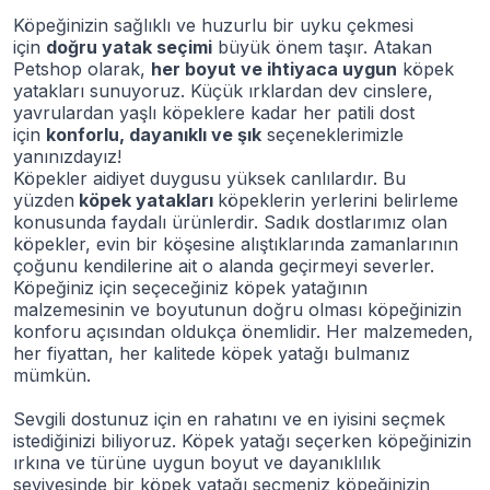
Köpeğinizin sağlıklı ve huzurlu bir uyku çekmesi
için
doğru yatak seçimi
büyük önem taşır. Atakan
Petshop olarak,
her boyut ve ihtiyaca uygun
köpek
yatakları sunuyoruz. Küçük ırklardan dev cinslere,
yavrulardan yaşlı köpeklere kadar her patili dost
için
konforlu, dayanıklı ve şık
seçeneklerimizle
yanınızdayız!
Köpekler aidiyet duygusu yüksek canlılardır. Bu
yüzden
köpek yatakları
köpeklerin yerlerini belirleme
konusunda faydalı ürünlerdir. Sadık dostlarımız olan
köpekler, evin bir köşesine alıştıklarında zamanlarının
çoğunu kendilerine ait o alanda geçirmeyi severler.
Köpeğiniz için seçeceğiniz köpek yatağının
malzemesinin ve boyutunun doğru olması köpeğinizin
konforu açısından oldukça önemlidir. Her malzemeden,
her fiyattan, her kalitede köpek yatağı bulmanız
mümkün.
Sevgili dostunuz için en rahatını ve en iyisini seçmek
istediğinizi biliyoruz. Köpek yatağı seçerken köpeğinizin
ırkına ve türüne uygun boyut ve dayanıklılık
seviyesinde bir köpek yatağı seçmeniz köpeğinizin