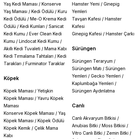
ortam yaratılabilir. Köpek yatağı seçerken en dikkat
Yaş Kedi Maması
/
Konserve
Hamster Yemi
/
Ginepig
etmeniz gereken noktalardan biri köpeğinizin içine
Yaş Maması
/
Kedi Ödülü
/
Kuru
Yemleri
sığabilmesi ve içinde rahat edebilmesidir. Bütün
Kedi Ödülü
/
Me-O Krema Kedi
Tavşan Kafesi
/
Hamster
hayvanlar rahat koşullarda dinlenmek isterler bu
Ödülü
/
Kedi Kumları
/
Sanicat
Kafesi
yüzden köpek yatağını köpeğinizin büyüklüğüne göre
Kedi Kumu
/
Ever Clean Kedi
Ginepig Kafesi
/
Hamster Çarkı
seçmelisiniz. Köpek yatağı seçerken yatağın kumaşına
da oldukça dikkat etmelisiniz.
Kumu
/
Lindocat Kedi Kumu
/
Sürüngen
Akıllı Kedi Tuvaleti
/
Mama Kabı
Köpek yatağı kumaşının yazın terletmeyecek, kışın ise
Kedi Tırmalama Tahtaları
/
Kedi
üşütmeyecek bir kumaş olması gerekmektedir. Ayrıca
Sürüngen Teraryum
/
Tarakları
/
Furminator Taraklar
yıkanabilir bir kumaş seçmek hem size büyük bir
Sürüngen Matı
/
Sürüngen
kolaylık sağlayacak hem de ekonomik olacaktır. İç ve
Yemleri
/
Gecko Yemleri
/
Köpek
dış mekân köpek yataklarında
Bedspet, Doglife,
Kaplumbağa Yemleri
/
Dubex, Ferplast, Flamingo, Imac, Nazzpet, Pawise,
Pet Style
gibi markalar köpek sahipleri tarafından
Köpek Maması
/
Yetişkin
Sürüngen Aydınlatma
oldukça tercih edilmekte ve ön plana çıkmaktadırlar.
Köpek Maması
/
Yavru Köpek
Canlı
Maması
Neden Köpek Yatağı Kullanmalısınız?
Konserve Köpek Maması
/
Yaş
Canlı Akvaryum Bitkisi
/
Köpek Maması
/
Köpek Ödülü
✔
Eklem ve kas sağlığını korur
– Ortopedik modeller
Anubias Bitki
/
Moss Bitkisi
/
özellikle yaşlı köpekler için idealdir.
Köpek Kemik
/
Çelik Mama
Vitro Canlı Bitki
/
Zemin Bitki
/
✔
Ev hijyenini artırır
– Köpeğinizin tüyleri ve kiri
Kabı