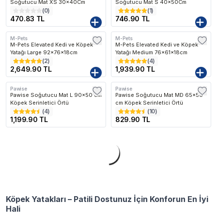
Soğutucu Mat XS 30x40Cm
Soğutucu Mat S 40x50Cm
(
0
)
(
1
)
470.83 TL
746.90 TL
M-Pets
M-Pets
Kargo Bedava
Kargo Bedava
M-Pets Elevated Kedi ve Köpek
M-Pets Elevated Kedi ve Köpek
Yatağı Large 92x76x18cm
Yatağı Medium 76x61x18cm
(
2
)
(
4
)
2,649.90 TL
1,939.90 TL
Pawise
Pawise
Kargo Bedava
Pawise Soğutucu Mat L 90x50 cm
Pawise Soğutucu Mat MD 65x50
Köpek Serinletici Örtü
cm Köpek Serinletici Örtü
(
4
)
(
10
)
1,199.90 TL
829.90 TL
Köpek Yatakları – Patili Dostunuz İçin Konforun En İyi
Hali