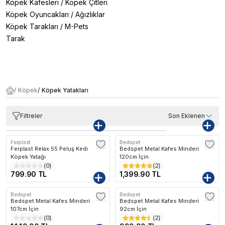
Köpek Kafesleri
/
Köpek Çitleri
Köpek Oyuncakları
/
Ağızlıklar
Köpek Tarakları
/
M-Pets
Tarak
/
Köpek
/
Köpek Yatakları
Filtreler
Son Eklenen
Ferplast
Bedspet
Ferplast Relax 55 Peluş Kedi
Bedspet Metal Kafes Minderi
Köpek Yatağı
120cm İçin
(
0
)
(
2
)
799.90 TL
1,399.90 TL
Bedspet
Bedspet
Bedspet Metal Kafes Minderi
Bedspet Metal Kafes Minderi
107cm İçin
92cm İçin
(
0
)
(
2
)