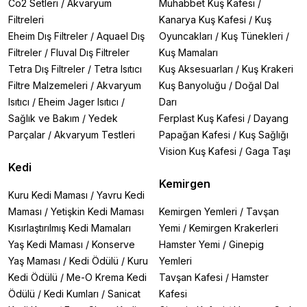
Co2 Setleri
/
Akvaryum
Muhabbet Kuş Kafesi
/
Filtreleri
Kanarya Kuş Kafesi
/
Kuş
Eheim Dış Filtreler
/
Aquael Dış
Oyuncakları
/
Kuş Tünekleri
/
Filtreler
/
Fluval Dış Filtreler
Kuş Mamaları
Tetra Dış Filtreler
/
Tetra Isıtıcı
Kuş Aksesuarları
/
Kuş Krakeri
Filtre Malzemeleri
/
Akvaryum
Kuş Banyoluğu
/
Doğal Dal
Isıtıcı
/
Eheim Jager Isıtıcı
/
Darı
Sağlık ve Bakım
/
Yedek
Ferplast Kuş Kafesi
/
Dayang
Parçalar
/
Akvaryum Testleri
Papağan Kafesi
/
Kuş Sağlığı
Vision Kuş Kafesi
/
Gaga Taşı
Kedi
Kemirgen
Kuru Kedi Maması
/
Yavru Kedi
Maması
/
Yetişkin Kedi Maması
Kemirgen Yemleri
/
Tavşan
Kısırlaştırılmış Kedi Mamaları
Yemi
/
Kemirgen Krakerleri
Yaş Kedi Maması
/
Konserve
Hamster Yemi
/
Ginepig
Yaş Maması
/
Kedi Ödülü
/
Kuru
Yemleri
Kedi Ödülü
/
Me-O Krema Kedi
Tavşan Kafesi
/
Hamster
Ödülü
/
Kedi Kumları
/
Sanicat
Kafesi