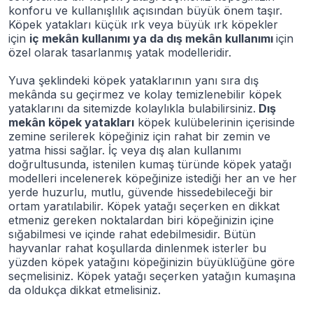
konforu ve kullanışlılık açısından büyük önem taşır.
Köpek yatakları küçük ırk veya büyük ırk köpekler
için
iç mekân kullanımı ya da dış mekân kullanımı
için
özel olarak tasarlanmış yatak modelleridir.
Yuva şeklindeki köpek yataklarının yanı sıra dış
mekânda su geçirmez ve kolay temizlenebilir köpek
yataklarını da sitemizde kolaylıkla bulabilirsiniz.
Dış
mekân köpek yatakları
köpek kulübelerinin içerisinde
zemine serilerek köpeğiniz için rahat bir zemin ve
yatma hissi sağlar. İç veya dış alan kullanımı
doğrultusunda, istenilen kumaş türünde köpek yatağı
modelleri incelenerek köpeğinize istediği her an ve her
yerde huzurlu, mutlu, güvende hissedebileceği bir
ortam yaratılabilir. Köpek yatağı seçerken en dikkat
etmeniz gereken noktalardan biri köpeğinizin içine
sığabilmesi ve içinde rahat edebilmesidir. Bütün
hayvanlar rahat koşullarda dinlenmek isterler bu
yüzden köpek yatağını köpeğinizin büyüklüğüne göre
seçmelisiniz. Köpek yatağı seçerken yatağın kumaşına
da oldukça dikkat etmelisiniz.