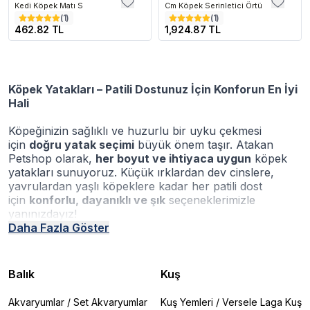
Kedi Köpek Matı S
Cm Köpek Serinletici Örtü
(
1
)
(
1
)
462.82 TL
1,924.87 TL
Köpek Yatakları – Patili Dostunuz İçin Konforun En İyi
Hali
Köpeğinizin sağlıklı ve huzurlu bir uyku çekmesi
için
doğru yatak seçimi
büyük önem taşır. Atakan
Petshop olarak,
her boyut ve ihtiyaca uygun
köpek
yatakları sunuyoruz. Küçük ırklardan dev cinslere,
yavrulardan yaşlı köpeklere kadar her patili dost
için
konforlu, dayanıklı ve şık
seçeneklerimizle
yanınızdayız!
Köpekler aidiyet duygusu yüksek canlılardır. Bu
Daha Fazla Göster
yüzden
köpek yatakları
köpeklerin yerlerini belirleme
konusunda faydalı ürünlerdir. Sadık dostlarımız olan
köpekler, evin bir köşesine alıştıklarında zamanlarının
Balık
Kuş
çoğunu kendilerine ait o alanda geçirmeyi severler.
Köpeğiniz için seçeceğiniz köpek yatağının
Akvaryumlar
/
Set Akvaryumlar
Kuş Yemleri
/
Versele Laga Kuş