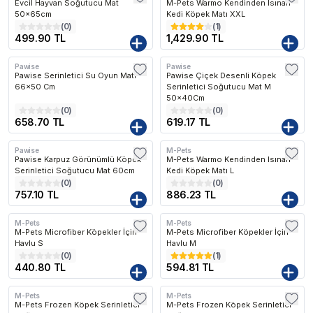
Evcil Hayvan Soğutucu Mat
M-Pets Warmo Kendinden Isınan
50x65cm
Kedi Köpek Matı XXL
(
0
)
(
1
)
499.90 TL
1,429.90 TL
Pawise
Pawise
Pawise Serinletici Su Oyun Matı
Pawise Çiçek Desenli Köpek
66x50 Cm
Serinletici Soğutucu Mat M
50x40Cm
(
0
)
(
0
)
658.70 TL
619.17 TL
Pawise
M-Pets
Pawise Karpuz Görünümlü Köpek
M-Pets Warmo Kendinden Isınan
Serinletici Soğutucu Mat 60cm
Kedi Köpek Matı L
(
0
)
(
0
)
757.10 TL
886.23 TL
M-Pets
M-Pets
M-Pets Microfiber Köpekler İçin
M-Pets Microfiber Köpekler İçin
Havlu S
Havlu M
(
0
)
(
1
)
440.80 TL
594.81 TL
M-Pets
M-Pets
Kargo Bedava
M-Pets Frozen Köpek Serinletici
M-Pets Frozen Köpek Serinletici