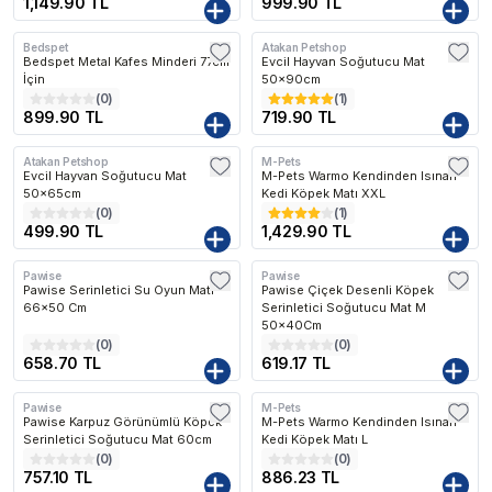
1,149.90 TL
999.90 TL
Bedspet
Atakan Petshop
Bedspet Metal Kafes Minderi 77cm
Evcil Hayvan Soğutucu Mat
İçin
50x90cm
(
0
)
(
1
)
899.90 TL
719.90 TL
Atakan Petshop
M-Pets
Kargo Bedava
Evcil Hayvan Soğutucu Mat
M-Pets Warmo Kendinden Isınan
50x65cm
Kedi Köpek Matı XXL
(
0
)
(
1
)
499.90 TL
1,429.90 TL
Pawise
Pawise
Pawise Serinletici Su Oyun Matı
Pawise Çiçek Desenli Köpek
66x50 Cm
Serinletici Soğutucu Mat M
50x40Cm
(
0
)
(
0
)
658.70 TL
619.17 TL
Pawise
M-Pets
Pawise Karpuz Görünümlü Köpek
M-Pets Warmo Kendinden Isınan
Serinletici Soğutucu Mat 60cm
Kedi Köpek Matı L
(
0
)
(
0
)
757.10 TL
886.23 TL