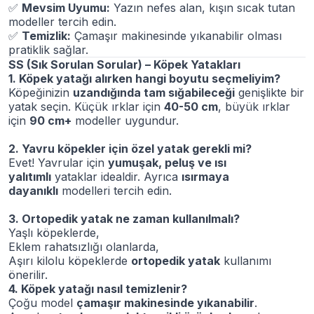
✅
Mevsim Uyumu:
Yazın nefes alan, kışın sıcak tutan
modeller tercih edin.
✅
Temizlik:
Çamaşır makinesinde yıkanabilir olması
pratiklik sağlar.
SS (Sık Sorulan Sorular) – Köpek Yatakları
1. Köpek yatağı alırken hangi boyutu seçmeliyim?
Köpeğinizin
uzandığında tam sığabileceği
genişlikte bir
yatak seçin. Küçük ırklar için
40-50 cm
, büyük ırklar
için
90 cm+
modeller uygundur.
2. Yavru köpekler için özel yatak gerekli mi?
Evet! Yavrular için
yumuşak, peluş ve ısı
yalıtımlı
yataklar idealdir. Ayrıca
ısırmaya
dayanıklı
modelleri tercih edin.
3. Ortopedik yatak ne zaman kullanılmalı?
Yaşlı köpeklerde,
Eklem rahatsızlığı olanlarda,
Aşırı kilolu köpeklerde
ortopedik yatak
kullanımı
önerilir.
4. Köpek yatağı nasıl temizlenir?
Çoğu model
çamaşır makinesinde yıkanabilir
.