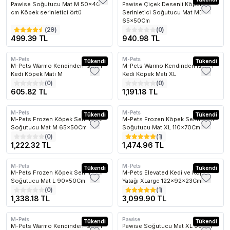
Pawise Soğutucu Mat M 50x40
Pawise Çiçek Desenli Köpek
cm Köpek serinletici örtü
Serinletici Soğutucu Mat MD
65x50Cm
(
29
)
(
0
)
499.39 TL
940.98 TL
M-Pets
M-Pets
Tükendi
Kargo Bedava
Tükendi
M-Pets Warmo Kendinden Isınan
M-Pets Warmo Kendinden Isınan
Kedi Köpek Matı M
Kedi Köpek Matı XL
(
0
)
(
0
)
605.82 TL
1,191.18 TL
n Çok Favorilenen
En Çok Favorilenen
En Çok Favorilen
M-Pets
M-Pets
Kargo Bedava
Tükendi
Kargo Bedava
Tükendi
M-Pets Frozen Köpek Serinletici
M-Pets Frozen Köpek Serinletici
Soğutucu Mat M 65x50Cm
Soğutucu Mat XL 110x70Cm
(
0
)
(
1
)
1,222.32 TL
1,474.96 TL
n Çok Favorilenen
En Çok Favorilenen
En Çok Favorilen
M-Pets
M-Pets
Kargo Bedava
Tükendi
Kargo Bedava
Tükendi
M-Pets Frozen Köpek Serinletici
M-Pets Elevated Kedi ve Köpek
Soğutucu Mat L 90x50Cm
Yatağı XLarge 122x92x23Cm
(
0
)
(
1
)
1,338.18 TL
3,099.90 TL
M-Pets
Pawise
Tükendi
Kargo Bedava
Tükendi
M-Pets Warmo Kendinden Isınan
Pawise Soğutucu Mat XL 96x81