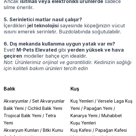
Ancak
ısıtmalı veya elektronikli ürünlerde
sadece
silme önerilir.
5. Serinletici matlar nasıl çalışır?
İçerdikleri
jel teknolojisi
sayesinde köpeğinizin vücut
ısısını emerek serinletir. Buzdolabında soğutulabilir.
6. Dış mekanda kullanıma uygun yatak var mı?
Evet!
M-Pets Elevated
gibi
yerden yüksek ve hava
geçiren
modeller bahçe için idealdir.
Not: Ürünlerimiz orijinal ve garantilidir. Kedinizin sağlığı
için kaliteli bakım ürünleri tercih edin
Balık
Kuş
Akvaryumlar
/
Set Akvaryumlar
Kuş Yemleri
/
Versele Laga Kuş
Balık Yemi
/
Cichlid Balık Yemi
Yemi
/
Papağan Yemi
/
Tropical Balık Yemi
/
Tetra
Kanarya Yemi
/
Muhabbet
Yemi
Kuşu Yemleri
Akvaryum Kumları
/
Bitki Kumu
Kuş Kafesi
/
Papağan Kafesi