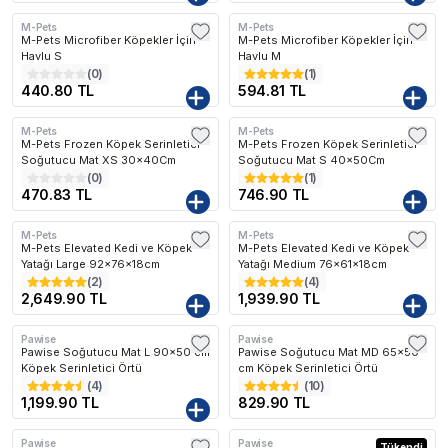
M-Pets
M-Pets
M-Pets Microfiber Köpekler İçin
M-Pets Microfiber Köpekler İçin
Havlu S
Havlu M
(
0
)
(
1
)
440.80 TL
594.81 TL
M-Pets
M-Pets
Kargo Bedava
M-Pets Frozen Köpek Serinletici
M-Pets Frozen Köpek Serinletici
Soğutucu Mat XS 30x40Cm
Soğutucu Mat S 40x50Cm
(
0
)
(
1
)
470.83 TL
746.90 TL
M-Pets
M-Pets
Kargo Bedava
Kargo Bedava
M-Pets Elevated Kedi ve Köpek
M-Pets Elevated Kedi ve Köpek
Yatağı Large 92x76x18cm
Yatağı Medium 76x61x18cm
(
2
)
(
4
)
2,649.90 TL
1,939.90 TL
Pawise
Pawise
Kargo Bedava
Pawise Soğutucu Mat L 90x50 cm
Pawise Soğutucu Mat MD 65x50
Köpek Serinletici Örtü
cm Köpek Serinletici Örtü
(
4
)
(
10
)
1,199.90 TL
829.90 TL
Pawise
Pawise
Kargo Bedava
Tükendi