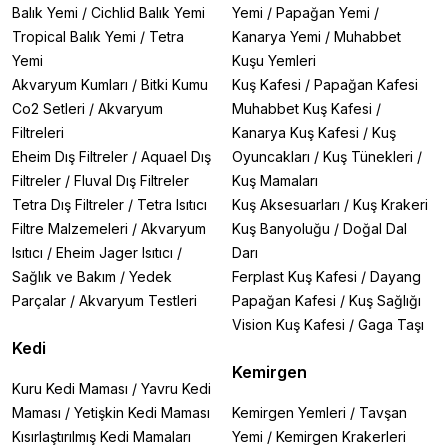
malzemesinin ve boyutunun doğru olması köpeğinizin
Balık Yemi
/
Cichlid Balık Yemi
Yemi
/
Papağan Yemi
/
konforu açısından oldukça önemlidir. Her malzemeden,
Tropical Balık Yemi
/
Tetra
Kanarya Yemi
/
Muhabbet
her fiyattan, her kalitede köpek yatağı bulmanız
mümkün.
Yemi
Kuşu Yemleri
Akvaryum Kumları
/
Bitki Kumu
Kuş Kafesi
/
Papağan Kafesi
Sevgili dostunuz için en rahatını ve en iyisini seçmek
Co2 Setleri
/
Akvaryum
Muhabbet Kuş Kafesi
/
istediğinizi biliyoruz. Köpek yatağı seçerken köpeğinizin
Filtreleri
Kanarya Kuş Kafesi
/
Kuş
ırkına ve türüne uygun boyut ve dayanıklılık
Eheim Dış Filtreler
/
Aquael Dış
Oyuncakları
/
Kuş Tünekleri
/
seviyesinde bir köpek yatağı seçmeniz köpeğinizin
konforu ve kullanışlılık açısından büyük önem taşır.
Filtreler
/
Fluval Dış Filtreler
Kuş Mamaları
Köpek yatakları küçük ırk veya büyük ırk köpekler
Tetra Dış Filtreler
/
Tetra Isıtıcı
Kuş Aksesuarları
/
Kuş Krakeri
için
iç mekân kullanımı ya da dış mekân kullanımı
için
Filtre Malzemeleri
/
Akvaryum
Kuş Banyoluğu
/
Doğal Dal
özel olarak tasarlanmış yatak modelleridir.
Isıtıcı
/
Eheim Jager Isıtıcı
/
Darı
Sağlık ve Bakım
/
Yedek
Ferplast Kuş Kafesi
/
Dayang
Yuva şeklindeki köpek yataklarının yanı sıra dış
mekânda su geçirmez ve kolay temizlenebilir köpek
Parçalar
/
Akvaryum Testleri
Papağan Kafesi
/
Kuş Sağlığı
yataklarını da sitemizde kolaylıkla bulabilirsiniz.
Dış
Vision Kuş Kafesi
/
Gaga Taşı
mekân köpek yatakları
köpek kulübelerinin içerisinde
Kedi
zemine serilerek köpeğiniz için rahat bir zemin ve
Kemirgen
yatma hissi sağlar. İç veya dış alan kullanımı
Kuru Kedi Maması
/
Yavru Kedi
doğrultusunda, istenilen kumaş türünde köpek yatağı
Maması
/
Yetişkin Kedi Maması
Kemirgen Yemleri
/
Tavşan
modelleri incelenerek köpeğinize istediği her an ve her
Kısırlaştırılmış Kedi Mamaları
Yemi
/
Kemirgen Krakerleri
yerde huzurlu, mutlu, güvende hissedebileceği bir