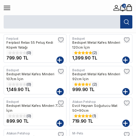
2
/
Köpek
/
Köpek Yatakları
Filtreler
Son Eklenen
Ferplast
Bedspet
Ferplast Relax 55 Peluş Kedi
Bedspet Metal Kafes Minderi
Köpek Yatağı
120cm İçin
(
0
)
(
2
)
799.90 TL
1,399.90 TL
Bedspet
Bedspet
Bedspet Metal Kafes Minderi
Bedspet Metal Kafes Minderi
107cm İçin
92cm İçin
(
0
)
(
2
)
1,149.90 TL
999.90 TL
Bedspet
Atakan Petshop
Bedspet Metal Kafes Minderi 77cm
Evcil Hayvan Soğutucu Mat
İçin
50x90cm
(
0
)
(
1
)
899.90 TL
719.90 TL
Atakan Petshop
M-Pets
Kargo Bedava