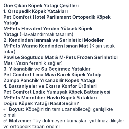
Öne Çıkan Köpek Yatağı Çeşitleri
1. Ortopedik Köpek Yatakları
Pet Comfort Hotel Parliament Ortopedik Köpek
Yatağı
M-Pets Elevated Yerden Yüksek Köpek
Yatağı
(Havalandırmalı tasarım)
2. Kendinden Isınmalı ve Serinletici Modeller
M-Pets Warmo Kendinden Isınan Mat
(Kışın sıcak
tutar)
Pawise Soğutucu Mat & M-Pets Frozen Serinletici
Mat
(Yazın ferahlık sağlar)
3. Yıkanabilir ve Su Geçirmez Yataklar
Pet Comfort Lima Mavi Kareli Köpek Yatağı
Zampa Ponchik Yıkanabilir Köpek Yatağı
4. Battaniyeler ve Ekstra Konfor Ürünleri
Pet Comfort Lodix Yumuşak Köpek Battaniyesi
M-Pets Microfiber Havlu Köpek Yatakları
Doğru Köpek Yatağı Nasıl Seçilir?
✅
Boyut:
Köpeğinizin tam uzanabileceği genişlikte
olmalı.
✅
Malzeme:
Tüy dökmeyen kumaşlar, yırtılmaz dikişler
ve ortopedik taban önemli.