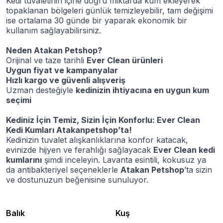
Kedi tuvaletinin içine doğru miktarda kum ekleyerek
topaklanan bölgeleri günlük temizleyebilir, tam değişimi
ise ortalama 30 günde bir yaparak ekonomik bir
kullanım sağlayabilirsiniz.
Neden Atakan Petshop?
Orijinal ve taze tarihli
Ever Clean ürünleri
Uygun fiyat ve kampanyalar
Hızlı kargo ve güvenli alışveriş
Uzman desteğiyle
kedinizin ihtiyacına en uygun kum
seçimi
Kediniz İçin Temiz, Sizin İçin Konforlu: Ever Clean
Kedi Kumları Atakanpetshop’ta!
Kedinizin tuvalet alışkanlıklarına konfor katacak,
evinizde hijyen ve ferahlığı sağlayacak
Ever Clean kedi
kumlarını
şimdi inceleyin. Lavanta esintili, kokusuz ya
da antibakteriyel seçeneklerle
Atakan Petshop
’ta sizin
ve dostunuzun beğenisine sunuluyor.
Balık
Kuş