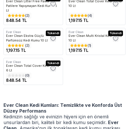
Ever Clean Litter Free Paws
Ever Clean Total Cover Kedi Kumu
Patilere Yapışmayan Kedi Kumu 6
10 Lt
Lt
(
2
)
(
4
)
848.54 TL
1,197.15 TL
Ever Clean
Ever Clean
Kargo Bedava
Tükendi
Kargo Bedava
Tükendi
Ever Clean Ekstra Güçlü
Ever Clean Multi Kristal Kedi Kumu
Parfümsüz Kedi Kumu 10 Lt
10 Lt
(
2
)
(
1
)
1,197.15 TL
1,197.15 TL
Ever Clean
Kargo Bedava
Tükendi
Ever Clean Total Cover Kedi Kumu
6 Lt
(
0
)
848.54 TL
Ever Clean Kedi Kumları: Temizlikte ve Konforda Üst
Düzey Performans
Kedinizin sağlığı ve evinizin hijyeni için en önemli
unsurlardan biri, kaliteli bir kedi kumu seçimidir.
Ever
Clean
, Amerika'nın ilk topaklaşan kedi kumu markası