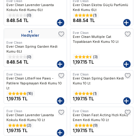
Ever Clean
Ever Clean
Ever Clean Lavender Lavanta
Ever Clean Ekstra Güçlü Parfümlü
Kokulu Kedi Kumu 6Lt
Kedi Kumu 6Lt
(
0
)
(
1
)
848.54 TL
848.54 TL
+
1
Ever Clean
Kargo Bedava
Kargo Bedava
Hediyeler
Ever Clean Multiple Cat
Topaklasan Kedi Kumu 10 Lt
Ever Clean
Ever Clean Spring Garden Kedi
Kumu 6Lt
(
0
)
(
3
)
848.54 TL
1,197.15 TL
k Favorilenen
En Çok Favorilenen
En Çok Favorilenen
Ever Clean
Ever Clean
Kargo Bedava
Kargo Bedava
Ever Clean LitterFree Paws -
Ever Clean Spring Garden Kedi
Patilere Yapışmayan Kedi Kumu 10
Kumu 10 Lt
Lt
(
16
)
(
1
)
1,197.15 TL
1,197.15 TL
Ever Clean
Ever Clean
Kargo Bedava
Kargo Bedava
Ever Clean Lavender Lavanta
Ever Clean Fast Acting Hızlı Koku
Kokulu Kedi Kumu 10 Lt
Emen Kedi Kumu 10 Lt
(
2
)
(
9
)
1,197.15 TL
1,197.15 TL