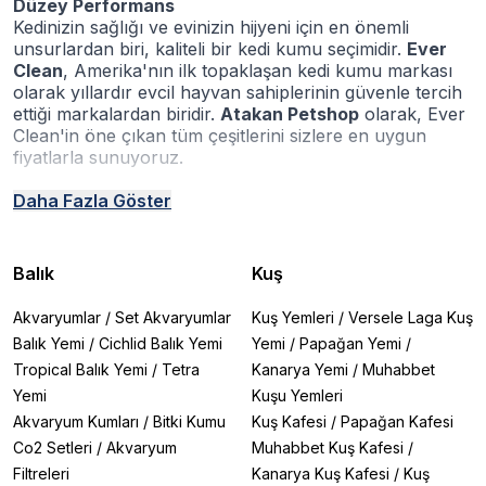
Düzey Performans
Kedinizin sağlığı ve evinizin hijyeni için en önemli
unsurlardan biri, kaliteli bir kedi kumu seçimidir.
Ever
Clean
, Amerika'nın ilk topaklaşan kedi kumu markası
olarak yıllardır evcil hayvan sahiplerinin güvenle tercih
ettiği markalardan biridir.
Atakan Petshop
olarak, Ever
Clean'in öne çıkan tüm çeşitlerini sizlere en uygun
fiyatlarla sunuyoruz.
Neden Ever Clean Kedi Kumu?
Daha Fazla Göster
Ever Clean, geliştirilmiş formülü sayesinde hem
kokuları
yok eder
hem de
uzun süreli hijyen
sağlar.
Ürünlerin temel avantajları:
Balık
Kuş
Aktif karbon teknolojisiyle kötü kokuları anında
hapseder.
Akvaryumlar
/
Set Akvaryumlar
Kuş Yemleri
/
Versele Laga Kuş
Yüksek topaklanma gücü
sayesinde temizliği
Balık Yemi
/
Cichlid Balık Yemi
Yemi
/
Papağan Yemi
/
kolaylaştırır.
Tropical Balık Yemi
/
Tetra
Kanarya Yemi
/
Muhabbet
Toz yapmaz
, %99 tozsuz formülüyle kedinizin
sağlığını korur.
Yemi
Kuşu Yemleri
Lavanta, okyanus esintisi ve kokusuz seçenekleri
ile
Akvaryum Kumları
/
Bitki Kumu
Kuş Kafesi
/
Papağan Kafesi
hem hassas kedilere hem de koku tercihlerinize
Co2 Setleri
/
Akvaryum
Muhabbet Kuş Kafesi
/
uygundur.
Filtreleri
Kanarya Kuş Kafesi
/
Kuş
Makro tanecikli modeller
, uzun tüylü kedilerde