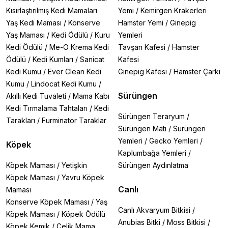
Kısırlaştırılmış Kedi Mamaları
Yemi
/
Kemirgen Krakerleri
Yaş Kedi Maması
/
Konserve
Hamster Yemi
/
Ginepig
Yaş Maması
/
Kedi Ödülü
/
Kuru
Yemleri
Kedi Ödülü
/
Me-O Krema Kedi
Tavşan Kafesi
/
Hamster
Ödülü
/
Kedi Kumları
/
Sanicat
Kafesi
Kedi Kumu
/
Ever Clean Kedi
Ginepig Kafesi
/
Hamster Çarkı
Kumu
/
Lindocat Kedi Kumu
/
Sürüngen
Akıllı Kedi Tuvaleti
/
Mama Kabı
Kedi Tırmalama Tahtaları
/
Kedi
Sürüngen Teraryum
/
Tarakları
/
Furminator Taraklar
Sürüngen Matı
/
Sürüngen
Yemleri
/
Gecko Yemleri
/
Köpek
Kaplumbağa Yemleri
/
Köpek Maması
/
Yetişkin
Sürüngen Aydınlatma
Köpek Maması
/
Yavru Köpek
Canlı
Maması
Konserve Köpek Maması
/
Yaş
Canlı Akvaryum Bitkisi
/
Köpek Maması
/
Köpek Ödülü
Anubias Bitki
/
Moss Bitkisi
/
Köpek Kemik
/
Çelik Mama