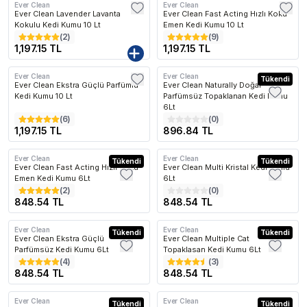
Ever Clean
Ever Clean
Kargo Bedava
Kargo Bedava
Ever Clean Lavender Lavanta
Ever Clean Fast Acting Hızlı Koku
Kokulu Kedi Kumu 10 Lt
Emen Kedi Kumu 10 Lt
(
2
)
(
9
)
1,197.15 TL
1,197.15 TL
Ever Clean
Ever Clean
Kargo Bedava
Kargo Bedava
Tükendi
Ever Clean Ekstra Güçlü Parfümlü
Ever Clean Naturally Doğal
Kedi Kumu 10 Lt
Parfümsüz Topaklanan Kedi Kumu
6Lt
(
6
)
(
0
)
1,197.15 TL
896.84 TL
Ever Clean
Ever Clean
Kargo Bedava
Tükendi
Kargo Bedava
Tükendi
Ever Clean Fast Acting Hızlı Koku
Ever Clean Multi Kristal Kedi Kumu
Emen Kedi Kumu 6Lt
6Lt
(
2
)
(
0
)
848.54 TL
848.54 TL
Ever Clean
Ever Clean
Kargo Bedava
Tükendi
Kargo Bedava
Tükendi
Ever Clean Ekstra Güçlü
Ever Clean Multiple Cat
Parfümsüz Kedi Kumu 6Lt
Topaklasan Kedi Kumu 6Lt
(
4
)
(
3
)
848.54 TL
848.54 TL
Ever Clean
Ever Clean
Kargo Bedava
Tükendi
Kargo Bedava
Tükendi