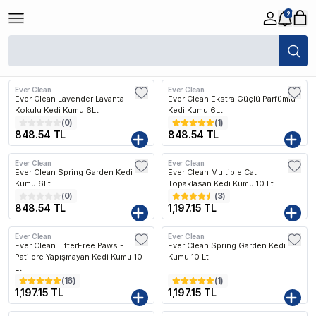
2
/
Kedi
/
Kedi Kumları
/
Ever Clean Kedi Kumu
Filtreler
Son Eklenen
Ever Clean
Ever Clean
Kargo Bedava
Kargo Bedava
Ever Clean Lavender Lavanta
Ever Clean Ekstra Güçlü Parfümlü
Kokulu Kedi Kumu 6Lt
Kedi Kumu 6Lt
(
0
)
(
1
)
848.54 TL
848.54 TL
Ever Clean
Ever Clean
Kargo Bedava
Kargo Bedava
Ever Clean Spring Garden Kedi
Ever Clean Multiple Cat
Kumu 6Lt
Topaklasan Kedi Kumu 10 Lt
(
0
)
(
3
)
848.54 TL
1,197.15 TL
Ever Clean
Ever Clean
Kargo Bedava
Kargo Bedava
Ever Clean LitterFree Paws -
Ever Clean Spring Garden Kedi
Patilere Yapışmayan Kedi Kumu 10
Kumu 10 Lt
Lt
(
16
)
(
1
)
1,197.15 TL
1,197.15 TL