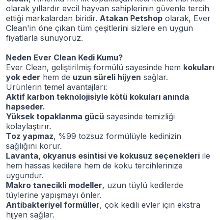
olarak yıllardır evcil hayvan sahiplerinin güvenle tercih
ettiği markalardan biridir.
Atakan Petshop
olarak, Ever
Clean'in öne çıkan tüm çeşitlerini sizlere en uygun
fiyatlarla sunuyoruz.
Neden Ever Clean Kedi Kumu?
Ever Clean, geliştirilmiş formülü sayesinde hem
kokuları
yok eder
hem de
uzun süreli hijyen
sağlar.
Ürünlerin temel avantajları:
Aktif karbon teknolojisiyle kötü kokuları anında
hapseder.
Yüksek topaklanma gücü
sayesinde temizliği
kolaylaştırır.
Toz yapmaz
, %99 tozsuz formülüyle kedinizin
sağlığını korur.
Lavanta, okyanus esintisi ve kokusuz seçenekleri
ile
hem hassas kedilere hem de koku tercihlerinize
uygundur.
Makro tanecikli modeller
, uzun tüylü kedilerde
tüylerine yapışmayı önler.
Antibakteriyel formüller
, çok kedili evler için ekstra
hijyen sağlar.