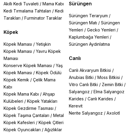
6 Lt, 10 Lt gibi
farklı paket seçenekleriyle
Sürüngen
Akıllı Kedi Tuvaleti
/
Mama Kabı
Ayda bir değişimle uzun ömürlü kullanım
Kedi Tırmalama Tahtaları
/
Kedi
Tek kedili ya da çok kedili evlerde ideal performans
Sürüngen Teraryum
/
Tarakları
/
Furminator Taraklar
Kedi tuvaletinin içine doğru miktarda kum ekleyerek
Sürüngen Matı
/
Sürüngen
topaklanan bölgeleri günlük temizleyebilir, tam değişimi
Yemleri
/
Gecko Yemleri
/
Köpek
ise ortalama 30 günde bir yaparak ekonomik bir
Kaplumbağa Yemleri
/
kullanım sağlayabilirsiniz.
Köpek Maması
/
Yetişkin
Sürüngen Aydınlatma
Neden Atakan Petshop?
Köpek Maması
/
Yavru Köpek
Orijinal ve taze tarihli
Ever Clean ürünleri
Canlı
Maması
Uygun fiyat ve kampanyalar
Konserve Köpek Maması
/
Yaş
Hızlı kargo ve güvenli alışveriş
Canlı Akvaryum Bitkisi
/
Köpek Maması
/
Köpek Ödülü
Uzman desteğiyle
kedinizin ihtiyacına en uygun kum
Anubias Bitki
/
Moss Bitkisi
/
seçimi
Köpek Kemik
/
Çelik Mama
Vitro Canlı Bitki
/
Zemin Bitki
/
Kabı
Kediniz İçin Temiz, Sizin İçin Konforlu: Ever Clean
Salyangoz
/
Elma Salyangoz
Köpek Mama Kabı
/
Ahşap
Kedi Kumları Atakanpetshop’ta!
Karides
/
Canlı Karides
/
Kulübeleri
/
Köpek Yatakları
Kedinizin tuvalet alışkanlıklarına konfor katacak,
Kerevit
Köpek Gezdirme Tasması
/
evinizde hijyen ve ferahlığı sağlayacak
Ever Clean kedi
Nerite Salyangoz
/
Axolotl
kumlarını
şimdi inceleyin. Lavanta esintili, kokusuz ya
Köpek Taşıma Çantaları
/
Metal
da antibakteriyel seçeneklerle
Atakan Petshop
’ta sizin
Köpek Kafesleri
/
Köpek Çitleri
ve dostunuzun beğenisine sunuluyor.
Köpek Oyuncakları
/
Ağızlıklar