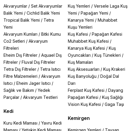
Akvaryumlar
/
Set Akvaryumlar
Kuş Yemleri
/
Versele Laga Kuş
Balık Yemi
/
Cichlid Balık Yemi
Yemi
/
Papağan Yemi
/
Tropical Balık Yemi
/
Tetra
Kanarya Yemi
/
Muhabbet
Yemi
Kuşu Yemleri
Akvaryum Kumları
/
Bitki Kumu
Kuş Kafesi
/
Papağan Kafesi
Co2 Setleri
/
Akvaryum
Muhabbet Kuş Kafesi
/
Filtreleri
Kanarya Kuş Kafesi
/
Kuş
Eheim Dış Filtreler
/
Aquael Dış
Oyuncakları
/
Kuş Tünekleri
/
Filtreler
/
Fluval Dış Filtreler
Kuş Mamaları
Tetra Dış Filtreler
/
Tetra Isıtıcı
Kuş Aksesuarları
/
Kuş Krakeri
Filtre Malzemeleri
/
Akvaryum
Kuş Banyoluğu
/
Doğal Dal
Isıtıcı
/
Eheim Jager Isıtıcı
/
Darı
Sağlık ve Bakım
/
Yedek
Ferplast Kuş Kafesi
/
Dayang
Parçalar
/
Akvaryum Testleri
Papağan Kafesi
/
Kuş Sağlığı
Vision Kuş Kafesi
/
Gaga Taşı
Kedi
Kemirgen
Kuru Kedi Maması
/
Yavru Kedi
Maması
/
Yetişkin Kedi Maması
Kemirgen Yemleri
/
Tavşan