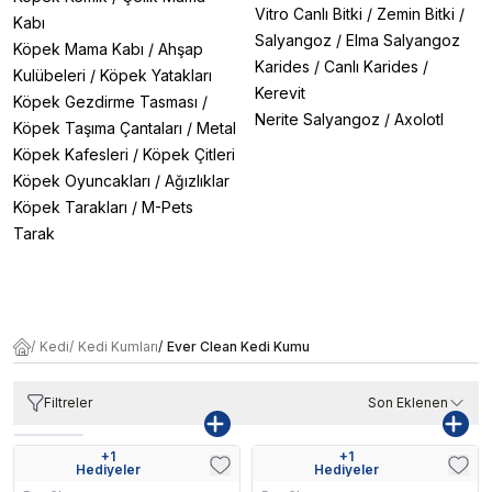
Vitro Canlı Bitki
/
Zemin Bitki
/
Kabı
Salyangoz
/
Elma Salyangoz
Köpek Mama Kabı
/
Ahşap
Karides
/
Canlı Karides
/
Kulübeleri
/
Köpek Yatakları
Kerevit
Köpek Gezdirme Tasması
/
Nerite Salyangoz
/
Axolotl
Köpek Taşıma Çantaları
/
Metal
Köpek Kafesleri
/
Köpek Çitleri
Köpek Oyuncakları
/
Ağızlıklar
Köpek Tarakları
/
M-Pets
Tarak
/
Kedi
/
Kedi Kumları
/
Ever Clean Kedi Kumu
Filtreler
Son Eklenen
+
1
+
1
Kargo Bedava
Kargo Bedava
Hediyeler
Hediyeler