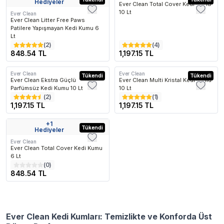
Hediyeler
Ever Clean Total Cover Kedi Kumu
10 Lt
Ever Clean
Ever Clean Litter Free Paws
Patilere Yapışmayan Kedi Kumu 6
Lt
(
2
)
(
4
)
848.54 TL
1,197.15 TL
En Çok Favorilenen
En Çok Favori
Ever Clean
Ever Clean
Kargo Bedava
Tükendi
Kargo Bedava
Tükendi
Ever Clean Ekstra Güçlü
Ever Clean Multi Kristal Kedi Kumu
Parfümsüz Kedi Kumu 10 Lt
10 Lt
(
2
)
(
1
)
1,197.15 TL
1,197.15 TL
+
1
Kargo Bedava
Tükendi
Hediyeler
Ever Clean
Ever Clean Total Cover Kedi Kumu
6 Lt
(
0
)
848.54 TL
Ever Clean Kedi Kumları: Temizlikte ve Konforda Üst