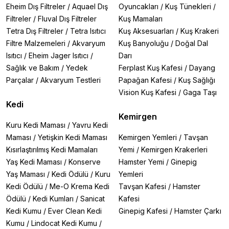
Eheim Dış Filtreler
/
Aquael Dış
Oyuncakları
/
Kuş Tünekleri
/
tüylerine yapışmayı önler.
Antibakteriyel formüller
, çok kedili evler için ekstra
Filtreler
/
Fluval Dış Filtreler
Kuş Mamaları
hijyen sağlar.
Tetra Dış Filtreler
/
Tetra Isıtıcı
Kuş Aksesuarları
/
Kuş Krakeri
Filtre Malzemeleri
/
Akvaryum
Kuş Banyoluğu
/
Doğal Dal
Her İhtiyaca Uygun Ever Clean Çeşitleri
Isıtıcı
/
Eheim Jager Isıtıcı
/
Darı
Ever Clean ürün gamı, kedinizin yaşına, tüy yapısına ve
Sağlık ve Bakım
/
Yedek
Ferplast Kuş Kafesi
/
Dayang
tuvalet alışkanlıklarına göre çeşitlendirilmiştir:
Ever Clean Extra Strong
: Maksimum koku kontrolü
Parçalar
/
Akvaryum Testleri
Papağan Kafesi
/
Kuş Sağlığı
isteyenler için.
Vision Kuş Kafesi
/
Gaga Taşı
Ever Clean Multi Crystal
: Yoğun idrarlı kediler için
Kedi
ideal.
Kemirgen
Ever Clean Fast Acting
: Kokuyu temas anında yok
Kuru Kedi Maması
/
Yavru Kedi
eden hızlı etkili formül.
Maması
/
Yetişkin Kedi Maması
Kemirgen Yemleri
/
Tavşan
Ever Clean Less Trail
: Kumun dışarı taşınmasını
Kısırlaştırılmış Kedi Mamaları
Yemi
/
Kemirgen Krakerleri
önleyen büyük taneli yapı.
Ever Clean Lavanta / Okyanus Esintili
: Ferah ve hoş
Yaş Kedi Maması
/
Konserve
Hamster Yemi
/
Ginepig
kokularla doğal temizlik.
Yaş Maması
/
Kedi Ödülü
/
Kuru
Yemleri
Ever Clean Kokusuz
: Kokuya karşı hassas kediler ve
Kedi Ödülü
/
Me-O Krema Kedi
Tavşan Kafesi
/
Hamster
sahipleri için özel üretim.
Ödülü
/
Kedi Kumları
/
Sanicat
Kafesi
Kedi Kumu
/
Ever Clean Kedi
Ginepig Kafesi
/
Hamster Çarkı
Ekonomik ve Pratik Kullanım
Ever Clean kedi kumları:
Kumu
/
Lindocat Kedi Kumu
/