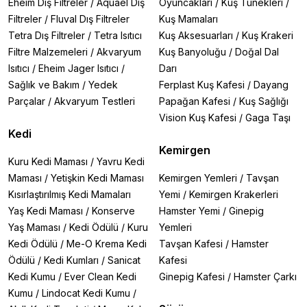
Eheim Dış Filtreler
/
Aquael Dış
Oyuncakları
/
Kuş Tünekleri
/
Filtreler
/
Fluval Dış Filtreler
Kuş Mamaları
Tetra Dış Filtreler
/
Tetra Isıtıcı
Kuş Aksesuarları
/
Kuş Krakeri
Filtre Malzemeleri
/
Akvaryum
Kuş Banyoluğu
/
Doğal Dal
Isıtıcı
/
Eheim Jager Isıtıcı
/
Darı
Sağlık ve Bakım
/
Yedek
Ferplast Kuş Kafesi
/
Dayang
Parçalar
/
Akvaryum Testleri
Papağan Kafesi
/
Kuş Sağlığı
Vision Kuş Kafesi
/
Gaga Taşı
Kedi
Kemirgen
Kuru Kedi Maması
/
Yavru Kedi
Maması
/
Yetişkin Kedi Maması
Kemirgen Yemleri
/
Tavşan
Kısırlaştırılmış Kedi Mamaları
Yemi
/
Kemirgen Krakerleri
Yaş Kedi Maması
/
Konserve
Hamster Yemi
/
Ginepig
Yaş Maması
/
Kedi Ödülü
/
Kuru
Yemleri
Kedi Ödülü
/
Me-O Krema Kedi
Tavşan Kafesi
/
Hamster
Ödülü
/
Kedi Kumları
/
Sanicat
Kafesi
Kedi Kumu
/
Ever Clean Kedi
Ginepig Kafesi
/
Hamster Çarkı
Kumu
/
Lindocat Kedi Kumu
/