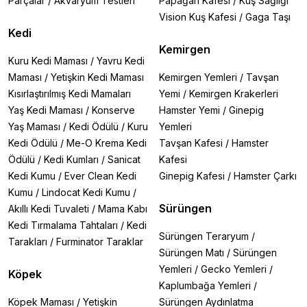
Parçalar
/
Akvaryum Testleri
Papağan Kafesi
/
Kuş Sağlığı
Vision Kuş Kafesi
/
Gaga Taşı
Kedi
Kemirgen
Kuru Kedi Maması
/
Yavru Kedi
Maması
/
Yetişkin Kedi Maması
Kemirgen Yemleri
/
Tavşan
Kısırlaştırılmış Kedi Mamaları
Yemi
/
Kemirgen Krakerleri
Yaş Kedi Maması
/
Konserve
Hamster Yemi
/
Ginepig
Yaş Maması
/
Kedi Ödülü
/
Kuru
Yemleri
Kedi Ödülü
/
Me-O Krema Kedi
Tavşan Kafesi
/
Hamster
Ödülü
/
Kedi Kumları
/
Sanicat
Kafesi
Kedi Kumu
/
Ever Clean Kedi
Ginepig Kafesi
/
Hamster Çarkı
Kumu
/
Lindocat Kedi Kumu
/
Sürüngen
Akıllı Kedi Tuvaleti
/
Mama Kabı
Kedi Tırmalama Tahtaları
/
Kedi
Sürüngen Teraryum
/
Tarakları
/
Furminator Taraklar
Sürüngen Matı
/
Sürüngen
Yemleri
/
Gecko Yemleri
/
Köpek
Kaplumbağa Yemleri
/
Köpek Maması
/
Yetişkin
Sürüngen Aydınlatma