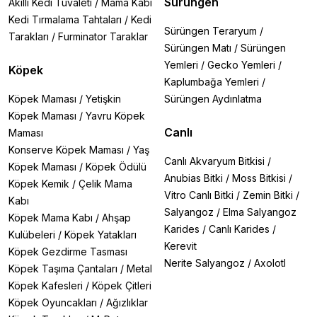
Sürüngen
Akıllı Kedi Tuvaleti
/
Mama Kabı
Kedi Tırmalama Tahtaları
/
Kedi
Sürüngen Teraryum
/
Tarakları
/
Furminator Taraklar
Sürüngen Matı
/
Sürüngen
Yemleri
/
Gecko Yemleri
/
Köpek
Kaplumbağa Yemleri
/
Köpek Maması
/
Yetişkin
Sürüngen Aydınlatma
Köpek Maması
/
Yavru Köpek
Canlı
Maması
Konserve Köpek Maması
/
Yaş
Canlı Akvaryum Bitkisi
/
Köpek Maması
/
Köpek Ödülü
Anubias Bitki
/
Moss Bitkisi
/
Köpek Kemik
/
Çelik Mama
Vitro Canlı Bitki
/
Zemin Bitki
/
Kabı
Salyangoz
/
Elma Salyangoz
Köpek Mama Kabı
/
Ahşap
Karides
/
Canlı Karides
/
Kulübeleri
/
Köpek Yatakları
Kerevit
Köpek Gezdirme Tasması
Nerite Salyangoz
/
Axolotl
Köpek Taşıma Çantaları
/
Metal
Köpek Kafesleri
/
Köpek Çitleri
Köpek Oyuncakları
/
Ağızlıklar