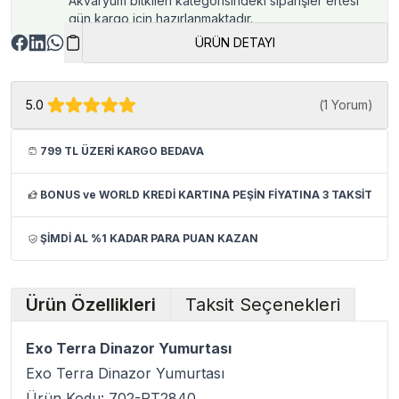
Akvaryum bitkileri kategorisindeki siparişler ertesi
gün kargo için hazırlanmaktadır.
ÜRÜN DETAYI
5.0
(
1 Yorum
)
799 TL ÜZERİ KARGO BEDAVA
BONUS ve WORLD KREDİ KARTINA PEŞİN FİYATINA 3 TAKSİT
ŞİMDİ AL %1 KADAR PARA PUAN KAZAN
Ürün Özellikleri
Taksit Seçenekleri
Exo Terra Dinazor Yumurtası
Exo Terra Dinazor Yumurtası
Ürün Kodu: 702-PT2840