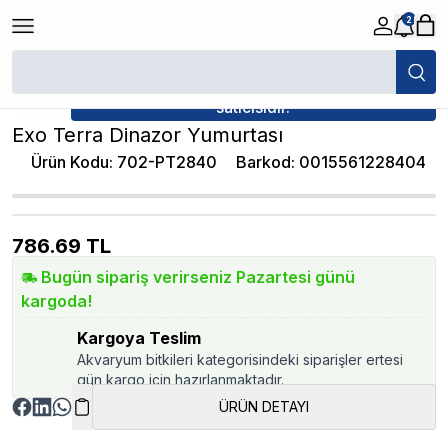
2
/
Dekorlar
/
Exo Terra Dinazor Yumurtası
★ Atakan Petshop,
Exo Terra yetkili
satıcısıdır.
Exo Terra Dinazor Yumurtası
Ürün Kodu
:
702-PT2840
Barkod
:
0015561228404
786.69
TL
Bugün sipariş verirseniz Pazartesi günü
kargoda!
Kargoya Teslim
Akvaryum bitkileri kategorisindeki siparişler ertesi
gün kargo için hazırlanmaktadır.
ÜRÜN DETAYI