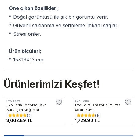
Öne çıkan özellikleri;
* Doğal görüntüsü ile şık bir görüntü verir.
* Güvenli saklanma ve serinleme imkanı sağlar.
* Stresi önler.
Ürün ölçüleri;
* 15x13x13 cm
Ürünlerimizi Keşfet!
Exo Terra
Exo Terra
Exo Terra Tortoise Cave
Exo Terra Dinazor Yumurtası
Sürüngen Mağarası
Şekilli Yuva
(
1
)
(
1
)
3,662.89 TL
1,729.90 TL