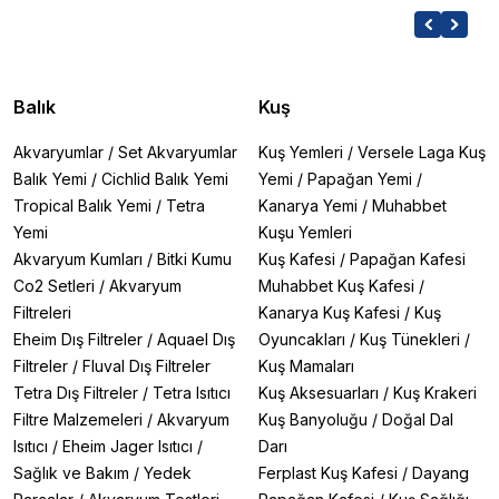
Balık
Kuş
Akvaryumlar
/
Set Akvaryumlar
Kuş Yemleri
/
Versele Laga Kuş
Balık Yemi
/
Cichlid Balık Yemi
Yemi
/
Papağan Yemi
/
Tropical Balık Yemi
/
Tetra
Kanarya Yemi
/
Muhabbet
Yemi
Kuşu Yemleri
Akvaryum Kumları
/
Bitki Kumu
Kuş Kafesi
/
Papağan Kafesi
Co2 Setleri
/
Akvaryum
Muhabbet Kuş Kafesi
/
Filtreleri
Kanarya Kuş Kafesi
/
Kuş
Eheim Dış Filtreler
/
Aquael Dış
Oyuncakları
/
Kuş Tünekleri
/
Filtreler
/
Fluval Dış Filtreler
Kuş Mamaları
Tetra Dış Filtreler
/
Tetra Isıtıcı
Kuş Aksesuarları
/
Kuş Krakeri
Filtre Malzemeleri
/
Akvaryum
Kuş Banyoluğu
/
Doğal Dal
Isıtıcı
/
Eheim Jager Isıtıcı
/
Darı
Sağlık ve Bakım
/
Yedek
Ferplast Kuş Kafesi
/
Dayang