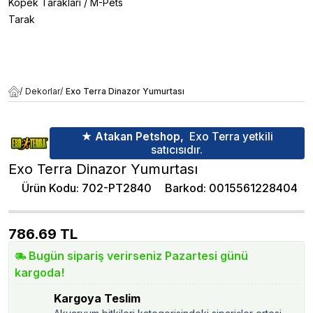
Köpek Tarakları
/
M-Pets
Tarak
/
Dekorlar
/
Exo Terra Dinazor Yumurtası
★ Atakan Petshop,
Exo Terra yetkili
satıcısıdır.
Exo Terra Dinazor Yumurtası
Ürün Kodu
:
702-PT2840
Barkod
:
0015561228404
786.69
TL
Bugün sipariş verirseniz Pazartesi günü
kargoda!
Kargoya Teslim