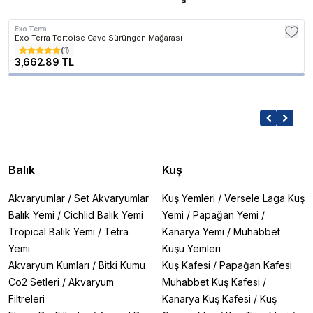
Exo Terra
Exo Terra Tortoise Cave Sürüngen Mağarası
(
1
)
3,662.89 TL
Balık
Kuş
Akvaryumlar
/
Set Akvaryumlar
Kuş Yemleri
/
Versele Laga Kuş
Balık Yemi
/
Cichlid Balık Yemi
Yemi
/
Papağan Yemi
/
Tropical Balık Yemi
/
Tetra
Kanarya Yemi
/
Muhabbet
Yemi
Kuşu Yemleri
Akvaryum Kumları
/
Bitki Kumu
Kuş Kafesi
/
Papağan Kafesi
Co2 Setleri
/
Akvaryum
Muhabbet Kuş Kafesi
/
Filtreleri
Kanarya Kuş Kafesi
/
Kuş