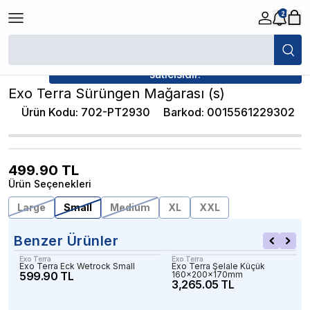
2
/
Dekorlar
/
Exo Terra Sürüngen Mağarası (s)
★ Atakan Petshop,
Exo Terra yetkili
satıcısıdır.
Exo Terra Sürüngen Mağarası (s)
Ürün Kodu
:
702-PT2930
Barkod
:
0015561229302
499.90
TL
Ürün Seçenekleri
Large
Small
Medium
XL
XXL
Benzer Ürünler
Exo Terra
Exo Terra
Exo Terra Eck Wetrock Small
Exo Terra Şelale Küçük
599.90 TL
160x200x170mm
3,265.05 TL