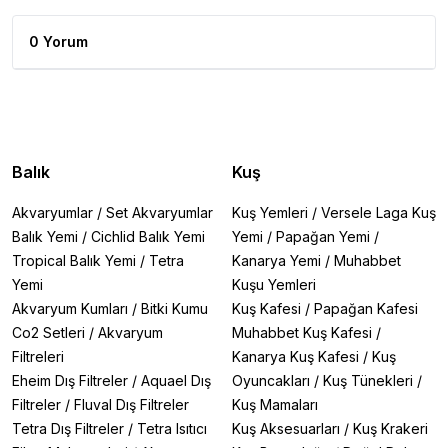
0 Yorum
Balık
Kuş
Akvaryumlar
/
Set Akvaryumlar
Kuş Yemleri
/
Versele Laga Kuş
Balık Yemi
/
Cichlid Balık Yemi
Yemi
/
Papağan Yemi
/
Tropical Balık Yemi
/
Tetra
Kanarya Yemi
/
Muhabbet
Yemi
Kuşu Yemleri
Akvaryum Kumları
/
Bitki Kumu
Kuş Kafesi
/
Papağan Kafesi
Co2 Setleri
/
Akvaryum
Muhabbet Kuş Kafesi
/
Filtreleri
Kanarya Kuş Kafesi
/
Kuş
Eheim Dış Filtreler
/
Aquael Dış
Oyuncakları
/
Kuş Tünekleri
/
Filtreler
/
Fluval Dış Filtreler
Kuş Mamaları
Tetra Dış Filtreler
/
Tetra Isıtıcı
Kuş Aksesuarları
/
Kuş Krakeri