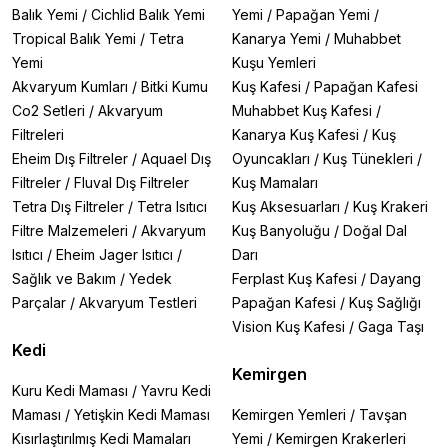
Balık Yemi
/
Cichlid Balık Yemi
Yemi
/
Papağan Yemi
/
Tropical Balık Yemi
/
Tetra
Kanarya Yemi
/
Muhabbet
Yemi
Kuşu Yemleri
Akvaryum Kumları
/
Bitki Kumu
Kuş Kafesi
/
Papağan Kafesi
Co2 Setleri
/
Akvaryum
Muhabbet Kuş Kafesi
/
Filtreleri
Kanarya Kuş Kafesi
/
Kuş
Eheim Dış Filtreler
/
Aquael Dış
Oyuncakları
/
Kuş Tünekleri
/
Filtreler
/
Fluval Dış Filtreler
Kuş Mamaları
Tetra Dış Filtreler
/
Tetra Isıtıcı
Kuş Aksesuarları
/
Kuş Krakeri
Filtre Malzemeleri
/
Akvaryum
Kuş Banyoluğu
/
Doğal Dal
Isıtıcı
/
Eheim Jager Isıtıcı
/
Darı
Sağlık ve Bakım
/
Yedek
Ferplast Kuş Kafesi
/
Dayang
Parçalar
/
Akvaryum Testleri
Papağan Kafesi
/
Kuş Sağlığı
Vision Kuş Kafesi
/
Gaga Taşı
Kedi
Kemirgen
Kuru Kedi Maması
/
Yavru Kedi
Maması
/
Yetişkin Kedi Maması
Kemirgen Yemleri
/
Tavşan
Kısırlaştırılmış Kedi Mamaları
Yemi
/
Kemirgen Krakerleri