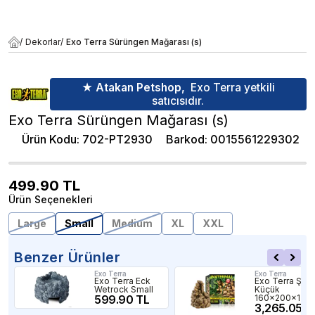
/
Dekorlar
/
Exo Terra Sürüngen Mağarası (s)
★ Atakan Petshop,
Exo Terra yetkili
satıcısıdır.
Exo Terra Sürüngen Mağarası (s)
Ürün Kodu
:
702-PT2930
Barkod
:
0015561229302
499.90
TL
Ürün Seçenekleri
Large
Small
Medium
XL
XXL
Benzer Ürünler
Exo Terra
Exo Terra
Exo Terra Eck
Exo Terra Şela
Wetrock Small
Küçük
599.90 TL
160x200x17
3,265.05 T