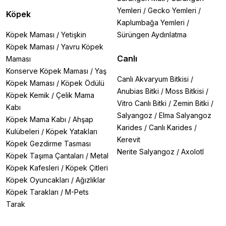
Yemleri
/
Gecko Yemleri
/
Köpek
Kaplumbağa Yemleri
/
Köpek Maması
/
Yetişkin
Sürüngen Aydınlatma
Köpek Maması
/
Yavru Köpek
Canlı
Maması
Konserve Köpek Maması
/
Yaş
Canlı Akvaryum Bitkisi
/
Köpek Maması
/
Köpek Ödülü
Anubias Bitki
/
Moss Bitkisi
/
Köpek Kemik
/
Çelik Mama
Vitro Canlı Bitki
/
Zemin Bitki
/
Kabı
Salyangoz
/
Elma Salyangoz
Köpek Mama Kabı
/
Ahşap
Karides
/
Canlı Karides
/
Kulübeleri
/
Köpek Yatakları
Kerevit
Köpek Gezdirme Tasması
Nerite Salyangoz
/
Axolotl
Köpek Taşıma Çantaları
/
Metal
Köpek Kafesleri
/
Köpek Çitleri
Köpek Oyuncakları
/
Ağızlıklar
Köpek Tarakları
/
M-Pets
Tarak