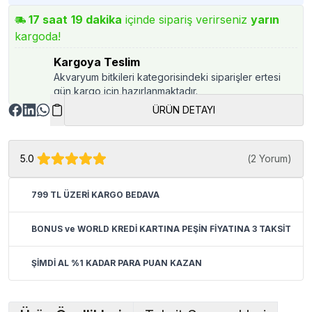
17
saat
19
dakika
içinde sipariş verirseniz
yarın
kargoda!
Kargoya Teslim
Akvaryum bitkileri kategorisindeki siparişler ertesi
gün kargo için hazırlanmaktadır.
ÜRÜN DETAYI
5.0
(
2 Yorum
)
799 TL ÜZERİ KARGO BEDAVA
BONUS ve WORLD KREDİ KARTINA PEŞİN FİYATINA 3 TAKSİT
ŞİMDİ AL %1 KADAR PARA PUAN KAZAN