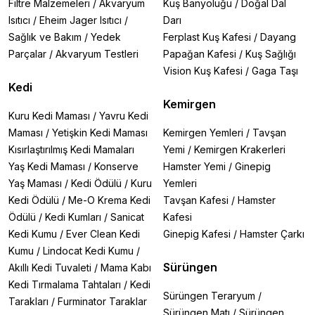
Filtre Malzemeleri
/
Akvaryum
Kuş Banyoluğu
/
Doğal Dal
Isıtıcı
/
Eheim Jager Isıtıcı
/
Darı
Sağlık ve Bakım
/
Yedek
Ferplast Kuş Kafesi
/
Dayang
Parçalar
/
Akvaryum Testleri
Papağan Kafesi
/
Kuş Sağlığı
Vision Kuş Kafesi
/
Gaga Taşı
Kedi
Kemirgen
Kuru Kedi Maması
/
Yavru Kedi
Maması
/
Yetişkin Kedi Maması
Kemirgen Yemleri
/
Tavşan
Kısırlaştırılmış Kedi Mamaları
Yemi
/
Kemirgen Krakerleri
Yaş Kedi Maması
/
Konserve
Hamster Yemi
/
Ginepig
Yaş Maması
/
Kedi Ödülü
/
Kuru
Yemleri
Kedi Ödülü
/
Me-O Krema Kedi
Tavşan Kafesi
/
Hamster
Ödülü
/
Kedi Kumları
/
Sanicat
Kafesi
Kedi Kumu
/
Ever Clean Kedi
Ginepig Kafesi
/
Hamster Çarkı
Kumu
/
Lindocat Kedi Kumu
/
Sürüngen
Akıllı Kedi Tuvaleti
/
Mama Kabı
Kedi Tırmalama Tahtaları
/
Kedi
Sürüngen Teraryum
/
Tarakları
/
Furminator Taraklar
Sürüngen Matı
/
Sürüngen