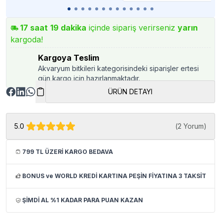
17
saat
19
dakika
içinde sipariş verirseniz
yarın
kargoda!
Kargoya Teslim
Akvaryum bitkileri kategorisindeki siparişler ertesi
gün kargo için hazırlanmaktadır.
ÜRÜN DETAYI
5.0
(
2 Yorum
)
799 TL ÜZERİ KARGO BEDAVA
BONUS ve WORLD KREDİ KARTINA PEŞİN FİYATINA 3 TAKSİT
ŞİMDİ AL %1 KADAR PARA PUAN KAZAN