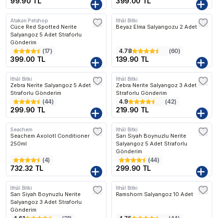
99.90 TL
399.00 TL
Atakan Petshop
İthâl Bitki
Cüce Red Spotted Nerite
Beyaz Elma Salyangozu 2 Adet
Salyangoz 5 Adet Straforlu
Gönderim
(
17
)
4.78
(
60
)
399.00 TL
139.90 TL
İthâl Bitki
İthâl Bitki
Zebra Nerite Salyangoz 5 Adet
Zebra Nerite Salyangoz 3 Adet
Straforlu Gönderim
Straforlu Gönderim
(
44
)
4.9
(
42
)
299.90 TL
219.90 TL
Seachem
İthâl Bitki
Seachem Axolotl Conditioner
Sarı Siyah Boynuzlu Nerite
250ml
Salyangoz 5 Adet Straforlu
Gönderim
(
4
)
(
44
)
732.32 TL
299.90 TL
İthâl Bitki
İthâl Bitki
Sarı Siyah Boynuzlu Nerite
Ramshorn Salyangoz 10 Adet
Salyangoz 3 Adet Straforlu
Gönderim