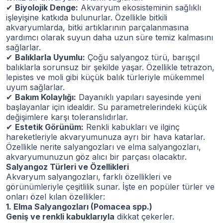
✔
Biyolojik Denge:
Akvaryum ekosisteminin sağlıklı
işleyişine katkıda bulunurlar. Özellikle bitkili
akvaryumlarda, bitki artıklarının parçalanmasına
yardımcı olarak suyun daha uzun süre temiz kalmasını
sağlarlar.
✔
Balıklarla Uyumlu:
Çoğu salyangoz türü, barışçıl
balıklarla sorunsuz bir şekilde yaşar. Özellikle tetrazon,
lepistes ve moli gibi küçük balık türleriyle mükemmel
uyum sağlarlar.
✔
Bakım Kolaylığı:
Dayanıklı yapıları sayesinde yeni
başlayanlar için idealdir. Su parametrelerindeki küçük
değişimlere karşı toleranslıdırlar.
✔
Estetik Görünüm:
Renkli kabukları ve ilginç
hareketleriyle akvaryumunuza ayrı bir hava katarlar.
Özellikle nerite salyangozları ve elma salyangozları,
akvaryumunuzun göz alıcı bir parçası olacaktır.
Salyangoz Türleri ve Özellikleri
Akvaryum salyangozları, farklı özellikleri ve
görünümleriyle çeşitlilik sunar. İşte en popüler türler ve
onları özel kılan özellikler:
1. Elma Salyangozları (Pomacea spp.)
Geniş ve renkli kabuklarıyla
dikkat çekerler.