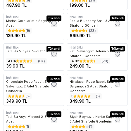
(
8
)
(
21
)
487.90 TL
199.00 TL
İthâl Bitki
İthâl Bitki
Tükendi
Tükendi
Marisa Cornuarietis Salyangozu 2
Papua Blueberry Snail 3 Adet
Adet
Straforlu Gönderim
(
9
)
(
23
)
139.90 TL
699.90 TL
İthâl Bitki
İthâl Bitki
Tükendi
Tükendi
Tatlı Su Midyesi 5-7 Cm 1 Adet
Katil Salyangoz Helena 5 Adet
Straforlu Gönderim
4.84
(
87
)
4.92
(
73
)
39.90 TL
249.00 TL
İthâl Bitki
İthâl Bitki
Tükendi
Tükendi
Chocolate Poso Rabbit Snail
Himalayan Poso Rabbit Snail
Salyangoz 2 Adet Straforlu
Salyangoz 2 Adet Straforlu
Gönderim
Gönderim
(
5
)
5
(
5
)
349.90 TL
349.90 TL
İthâl Bitki
İthâl Bitki
Tükendi
Tükendi
Tatlı Su Asya Midyesi 2-3 Cm 1
Siyah Boynuzlu Nerite Salyangoz
Adet
5 Adet Straforlu Gönderim
(
1
)
(
1
)