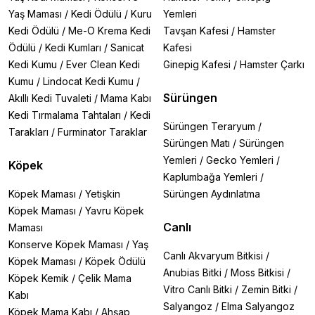
Yaş Maması
/
Kedi Ödülü
/
Kuru
Yemleri
Kedi Ödülü
/
Me-O Krema Kedi
Tavşan Kafesi
/
Hamster
Ödülü
/
Kedi Kumları
/
Sanicat
Kafesi
Kedi Kumu
/
Ever Clean Kedi
Ginepig Kafesi
/
Hamster Çarkı
Kumu
/
Lindocat Kedi Kumu
/
Sürüngen
Akıllı Kedi Tuvaleti
/
Mama Kabı
Kedi Tırmalama Tahtaları
/
Kedi
Sürüngen Teraryum
/
Tarakları
/
Furminator Taraklar
Sürüngen Matı
/
Sürüngen
Yemleri
/
Gecko Yemleri
/
Köpek
Kaplumbağa Yemleri
/
Köpek Maması
/
Yetişkin
Sürüngen Aydınlatma
Köpek Maması
/
Yavru Köpek
Canlı
Maması
Konserve Köpek Maması
/
Yaş
Canlı Akvaryum Bitkisi
/
Köpek Maması
/
Köpek Ödülü
Anubias Bitki
/
Moss Bitkisi
/
Köpek Kemik
/
Çelik Mama
Vitro Canlı Bitki
/
Zemin Bitki
/
Kabı
Salyangoz
/
Elma Salyangoz
Köpek Mama Kabı
/
Ahşap