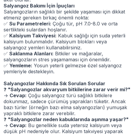
Salyangoz Bakımı İçin İpuçları
Salyangozların sağlıklı bir şekilde yaşaması için dikkat
etmeniz gereken birkaç önemli nokta:
✅
Su Parametreleri:
Çoğu tür, pH 7.0-8.0 ve orta
sertlikteki sulardan hoşlanır.
✅
Kalsiyum Takviyesi:
Kabuk sağlığı için suda yeterli
kalsiyum bulunmalıdır. Kalsiyum blokları veya
salyangoz yemleri kullanabilirsiniz.
✅
Saklanma Alanları:
Bitkiler ve mağaralar,
salyangozların stres yaşamaması için önemlidir.
✅
Yemleme:
Yosun yeterli gelmezse özel salyangoz
yemleriyle destekleyin.
Salyangozlar Hakkında Sık Sorulan Sorular
❓
"Salyangozlar akvaryum bitkilerine zarar verir mi?"
→
Cevap:
Çoğu salyangoz türü sağlıklı bitkilere
dokunmaz, sadece çürümüş yaprakları tüketir. Ancak
bazı türler (örneğin bazı elma salyangozları) yumuşak
yapraklı bitkilere zarar verebilir.
❓
"Salyangozlar neden kabuklarında aşınma yaşar?"
→
Cevap:
Bu genellikle suda yetersiz kalsiyum veya
düşük pH nedeniyle olur. Kalsiyum takviyesi yaparak