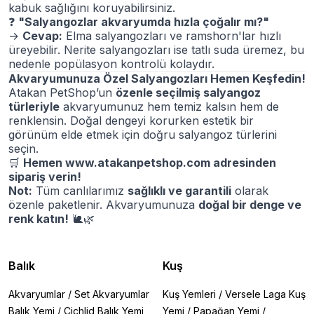
kabuk sağlığını koruyabilirsiniz.
❓
"Salyangozlar akvaryumda hızla çoğalır mı?"
→
Cevap:
Elma salyangozları ve ramshorn'lar hızlı
üreyebilir. Nerite salyangozları ise tatlı suda üremez, bu
nedenle popülasyon kontrolü kolaydır.
Akvaryumunuza Özel Salyangozları Hemen Keşfedin!
Atakan PetShop’un
özenle seçilmiş salyangoz
türleriyle
akvaryumunuz hem temiz kalsın hem de
renklensin. Doğal dengeyi korurken estetik bir
görünüm elde etmek için doğru salyangoz türlerini
seçin.
🛒
Hemen
www.atakanpetshop.com
adresinden
sipariş verin!
Not:
Tüm canlılarımız
sağlıklı ve garantili
olarak
özenle paketlenir. Akvaryumunuza
doğal bir denge ve
renk katın!
🐌🌿
Balık
Kuş
Akvaryumlar
/
Set Akvaryumlar
Kuş Yemleri
/
Versele Laga Kuş
Balık Yemi
/
Cichlid Balık Yemi
Yemi
/
Papağan Yemi
/