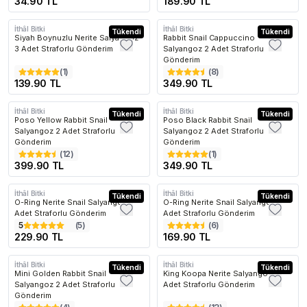
34.90 TL
189.90 TL
İthâl Bitki
İthâl Bitki
Tükendi
Tükendi
Siyah Boynuzlu Nerite Salyangoz
Rabbit Snail Cappuccino
3 Adet Straforlu Gönderim
Salyangoz 2 Adet Straforlu
Gönderim
(
1
)
(
8
)
139.90 TL
349.90 TL
İthâl Bitki
İthâl Bitki
Tükendi
Tükendi
Poso Yellow Rabbit Snail
Poso Black Rabbit Snail
Salyangoz 2 Adet Straforlu
Salyangoz 2 Adet Straforlu
Gönderim
Gönderim
(
12
)
(
1
)
399.90 TL
349.90 TL
İthâl Bitki
İthâl Bitki
Tükendi
Tükendi
O-Ring Nerite Snail Salyangoz 5
O-Ring Nerite Snail Salyangoz 3
Adet Straforlu Gönderim
Adet Straforlu Gönderim
5
(
5
)
(
6
)
229.90 TL
169.90 TL
İthâl Bitki
İthâl Bitki
Tükendi
Tükendi
Mini Golden Rabbit Snail
King Koopa Nerite Salyangoz 5
Salyangoz 2 Adet Straforlu
Adet Straforlu Gönderim
Gönderim