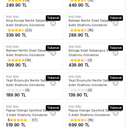
(
4
)
(
13
)
249.90 TL
449.90 TL
İthâl Bitki
İthâl Bitki
Tükendi
Tükendi
King Koopa Nerite Salyangoz 3
Batman Nerite Snail Salyangoz 3
Adet Straforlu Gönderim
Adet Straforlu Gönderim
(
23
)
(
16
)
339.90 TL
289.90 TL
İthâl Bitki
İthâl Bitki
Tükendi
Tükendi
Batman Nerite Snail Salyangoz 5
Beluga Snail Salyangoz 3 Adet
Adet Straforlu Gönderim
Straforlu Gönderim
(
14
)
(
3
)
399.90 TL
439.90 TL
İthâl Bitki
İthâl Bitki
Tükendi
Tükendi
Yeşil Boynuzlu Nerite Salyangoz 5
Yeşil Boynuzlu Nerite Salyangoz 3
Adet Straforlu Gönderim
Adet Straforlu Gönderim
(
0
)
(
0
)
189.90 TL
139.90 TL
İthâl Bitki
İthâl Bitki
Tükendi
Tükendi
Papua Orange Spotted Salyangoz
Papua Orange Spotted Salyangoz
3 Adet Straforlu Gönderim
5 Adet Straforlu Gönderim
5
(
17
)
(
16
)
519.90 TL
699.90 TL