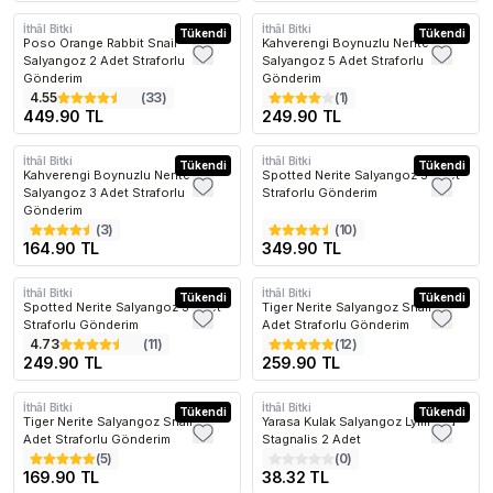
İthâl Bitki
İthâl Bitki
Tükendi
Tükendi
Poso Orange Rabbit Snail
Kahverengi Boynuzlu Nerite
Salyangoz 2 Adet Straforlu
Salyangoz 5 Adet Straforlu
Gönderim
Gönderim
4.55
(
33
)
(
1
)
449.90 TL
249.90 TL
İthâl Bitki
İthâl Bitki
Tükendi
Tükendi
Kahverengi Boynuzlu Nerite
Spotted Nerite Salyangoz 5 Adet
Salyangoz 3 Adet Straforlu
Straforlu Gönderim
Gönderim
(
3
)
(
10
)
164.90 TL
349.90 TL
İthâl Bitki
İthâl Bitki
Tükendi
Tükendi
Spotted Nerite Salyangoz 3 Adet
Tiger Nerite Salyangoz Snail 5
Straforlu Gönderim
Adet Straforlu Gönderim
4.73
(
11
)
(
12
)
249.90 TL
259.90 TL
İthâl Bitki
İthâl Bitki
Tükendi
Tükendi
Tiger Nerite Salyangoz Snail 3
Yarasa Kulak Salyangoz Lymnaea
Adet Straforlu Gönderim
Stagnalis 2 Adet
(
5
)
(
0
)
169.90 TL
38.32 TL