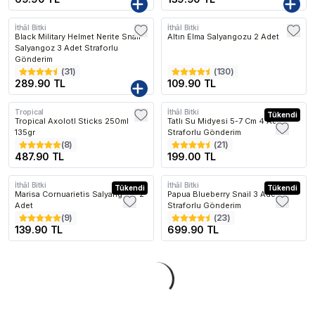
İthâl Bitki
İthâl Bitki
Black Military Helmet Nerite Snail
Altın Elma Salyangozu 2 Adet
Salyangoz 3 Adet Straforlu
Gönderim
(
31
)
(
130
)
289.90 TL
109.90 TL
Tropical
İthâl Bitki
Tükendi
Tropical Axolotl Sticks 250ml
Tatlı Su Midyesi 5-7 Cm 4 Adet
135gr
Straforlu Gönderim
(
8
)
(
21
)
487.90 TL
199.00 TL
İthâl Bitki
İthâl Bitki
Tükendi
Tükendi
Marisa Cornuarietis Salyangozu 2
Papua Blueberry Snail 3 Adet
Adet
Straforlu Gönderim
(
9
)
(
23
)
139.90 TL
699.90 TL