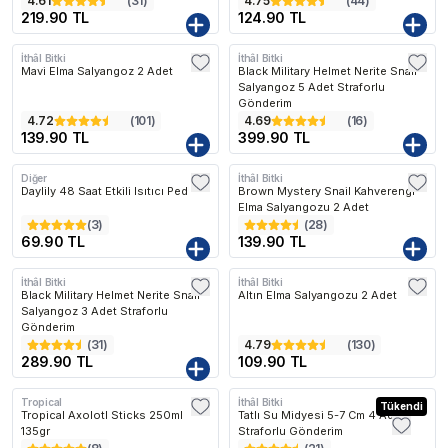
4.61
(
31
)
4.75
(
44
)
219.90 TL
124.90 TL
İthâl Bitki
İthâl Bitki
Mavi Elma Salyangoz 2 Adet
Black Military Helmet Nerite Snail
Salyangoz 5 Adet Straforlu
Gönderim
4.72
(
101
)
4.69
(
16
)
139.90 TL
399.90 TL
Diğer
İthâl Bitki
Daylily 48 Saat Etkili Isıtıcı Ped
Brown Mystery Snail Kahverengi
Elma Salyangozu 2 Adet
(
3
)
(
28
)
69.90 TL
139.90 TL
İthâl Bitki
İthâl Bitki
Black Military Helmet Nerite Snail
Altın Elma Salyangozu 2 Adet
Salyangoz 3 Adet Straforlu
Gönderim
(
31
)
4.79
(
130
)
289.90 TL
109.90 TL
Tropical
İthâl Bitki
Tükendi
Tropical Axolotl Sticks 250ml
Tatlı Su Midyesi 5-7 Cm 4 Adet
135gr
Straforlu Gönderim