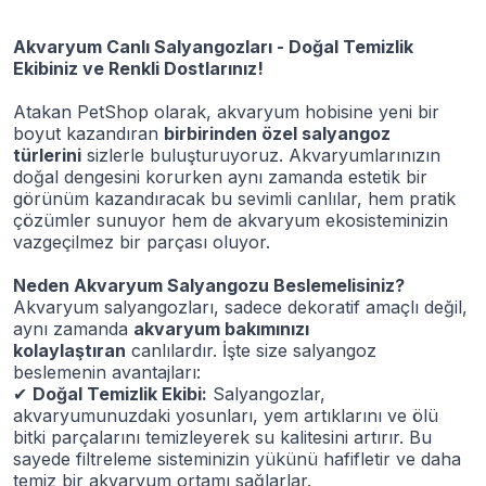
Akvaryum Canlı Salyangozları - Doğal Temizlik
Ekibiniz ve Renkli Dostlarınız!
Atakan PetShop olarak, akvaryum hobisine yeni bir
boyut kazandıran
birbirinden özel salyangoz
türlerini
sizlerle buluşturuyoruz. Akvaryumlarınızın
doğal dengesini korurken aynı zamanda estetik bir
görünüm kazandıracak bu sevimli canlılar, hem pratik
çözümler sunuyor hem de akvaryum ekosisteminizin
vazgeçilmez bir parçası oluyor.
Neden Akvaryum Salyangozu Beslemelisiniz?
Akvaryum salyangozları, sadece dekoratif amaçlı değil,
aynı zamanda
akvaryum bakımınızı
kolaylaştıran
canlılardır. İşte size salyangoz
beslemenin avantajları:
✔
Doğal Temizlik Ekibi:
Salyangozlar,
akvaryumunuzdaki yosunları, yem artıklarını ve ölü
bitki parçalarını temizleyerek su kalitesini artırır. Bu
sayede filtreleme sisteminizin yükünü hafifletir ve daha
temiz bir akvaryum ortamı sağlarlar.