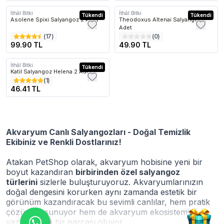
İthâl Bitki
İthâl Bitki
Tükendi
Tükendi
Asolene Spixi Salyangoz 2 Adet
Theodoxus Altenai Salyangoz 2
Adet
(
17
)
(
0
)
99.90 TL
49.90 TL
İthâl Bitki
Tükendi
Katil Salyangoz Helena 2 Adet
(
1
)
46.41 TL
Akvaryum Canlı Salyangozları - Doğal Temizlik
Ekibiniz ve Renkli Dostlarınız!
Atakan PetShop olarak, akvaryum hobisine yeni bir
boyut kazandıran
birbirinden özel salyangoz
türlerini
sizlerle buluşturuyoruz. Akvaryumlarınızın
doğal dengesini korurken aynı zamanda estetik bir
görünüm kazandıracak bu sevimli canlılar, hem pratik
çözümler sunuyor hem de akvaryum ekosisteminizin
vazgeçilmez bir parçası oluyor.