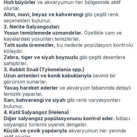
Hızlı büyürler
ve akvaryumun her bölgesinde aktif
olurlar.
Altın, mavi, beyaz ve kahverengi
gibi çeşitli renk
seçenekleri bulunur.
2. Nerite Salyangozları
Yosun temizlemede uzmandırlar.
Özellikle cam ve
kayalardaki yosunları temizlerler.
Tatlı suda üremezler,
bu nedenle popülasyon kontrolü
kolaydır.
Zebra, tiger ve siyah boynuzlu
gibi çeşitli desenlere
sahiptirler.
3. Rabbit Snail (Tylomelania spp.)
Uzun antenleri ve konik kabuklarıyla
sevimli bir
görünüm sunarlar.
Yavaş hareket ederler
ve akvaryum tabanında detaylı
temizlik yaparlar.
Sarı, kahverengi ve siyah
gibi renk varyasyonları
bulunur.
4. Katil Salyangoz (Helena)
Diğer salyangoz popülasyonunu kontrol eder.
İstilacı
salyangoz türlerini yiyerek dengeler.
Küçük ve çevik yapılarıyla
akvaryumun her yerinde
aktif olurlar.