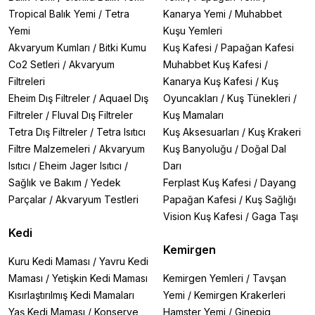
Tropical Balık Yemi
/
Tetra
Kanarya Yemi
/
Muhabbet
Yemi
Kuşu Yemleri
Akvaryum Kumları
/
Bitki Kumu
Kuş Kafesi
/
Papağan Kafesi
Co2 Setleri
/
Akvaryum
Muhabbet Kuş Kafesi
/
Filtreleri
Kanarya Kuş Kafesi
/
Kuş
Eheim Dış Filtreler
/
Aquael Dış
Oyuncakları
/
Kuş Tünekleri
/
Filtreler
/
Fluval Dış Filtreler
Kuş Mamaları
Tetra Dış Filtreler
/
Tetra Isıtıcı
Kuş Aksesuarları
/
Kuş Krakeri
Filtre Malzemeleri
/
Akvaryum
Kuş Banyoluğu
/
Doğal Dal
Isıtıcı
/
Eheim Jager Isıtıcı
/
Darı
Sağlık ve Bakım
/
Yedek
Ferplast Kuş Kafesi
/
Dayang
Parçalar
/
Akvaryum Testleri
Papağan Kafesi
/
Kuş Sağlığı
Vision Kuş Kafesi
/
Gaga Taşı
Kedi
Kemirgen
Kuru Kedi Maması
/
Yavru Kedi
Maması
/
Yetişkin Kedi Maması
Kemirgen Yemleri
/
Tavşan
Kısırlaştırılmış Kedi Mamaları
Yemi
/
Kemirgen Krakerleri
Yaş Kedi Maması
/
Konserve
Hamster Yemi
/
Ginepig