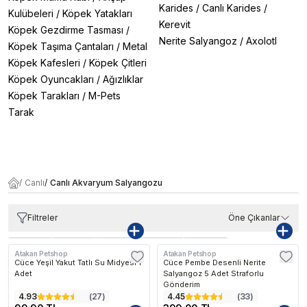
Karides
/
Canlı Karides
/
Kulübeleri
/
Köpek Yatakları
Kerevit
Köpek Gezdirme Tasması
/
Nerite Salyangoz
/
Axolotl
Köpek Taşıma Çantaları
/
Metal
Köpek Kafesleri
/
Köpek Çitleri
Köpek Oyuncakları
/
Ağızlıklar
Köpek Tarakları
/
M-Pets
Tarak
/
Canlı
/
Canlı Akvaryum Salyangozu
Filtreler
Öne Çıkanlar
Atakan Petshop
Atakan Petshop
Cüce Yeşil Yakut Tatlı Su Midyesi 1
Cüce Pembe Desenli Nerite
Adet
Salyangoz 5 Adet Straforlu
Gönderim
4.93
(
27
)
4.45
(
33
)