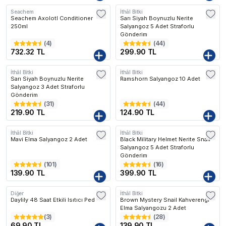
Seachem
İthâl Bitki
Seachem Axolotl Conditioner
Sarı Siyah Boynuzlu Nerite
250ml
Salyangoz 5 Adet Straforlu
Gönderim
(
4
)
(
44
)
732.32 TL
299.90 TL
İthâl Bitki
İthâl Bitki
Sarı Siyah Boynuzlu Nerite
Ramshorn Salyangoz 10 Adet
Salyangoz 3 Adet Straforlu
Gönderim
(
31
)
(
44
)
219.90 TL
124.90 TL
İthâl Bitki
İthâl Bitki
Mavi Elma Salyangoz 2 Adet
Black Military Helmet Nerite Snail
Salyangoz 5 Adet Straforlu
Gönderim
(
101
)
(
16
)
139.90 TL
399.90 TL
Diğer
İthâl Bitki
Daylily 48 Saat Etkili Isıtıcı Ped
Brown Mystery Snail Kahverengi
Elma Salyangozu 2 Adet
(
3
)
(
28
)
69.90 TL
139.90 TL