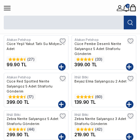
2
/
Canlı
/
Canlı Akvaryum Salyangozu
Filtreler
Öne Çıkanlar
Atakan Petshop
Atakan Petshop
Cüce Yeşil Yakut Tatlı Su Midyesi 1
Cüce Pembe Desenli Nerite
Adet
Salyangoz 5 Adet Straforlu
Gönderim
(
27
)
(
33
)
99.90 TL
399.00 TL
Atakan Petshop
İthâl Bitki
Cüce Red Spotted Nerite
Beyaz Elma Salyangozu 2 Adet
Salyangoz 5 Adet Straforlu
Gönderim
(
17
)
(
60
)
399.00 TL
139.90 TL
İthâl Bitki
İthâl Bitki
Zebra Nerite Salyangoz 5 Adet
Zebra Nerite Salyangoz 3 Adet
Straforlu Gönderim
Straforlu Gönderim
(
44
)
(
42
)
299.90 TL
219.90 TL