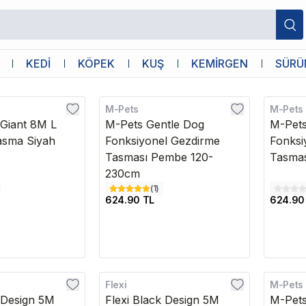
KEDİ
KÖPEK
KUŞ
KEMİRGEN
SÜRÜ
M-Pets
M-Pets
 Giant 8M L
M-Pets Gentle Dog
M-Pets
Tasma Siyah
Fonksiyonel Gezdirme
Fonksi
Tasması Pembe 120-
Tasmas
230cm
(
1
)
624.90 TL
624.90
Flexi
M-Pets
Kargo B
k Design 5M
Flexi Black Design 5M
M-Pets