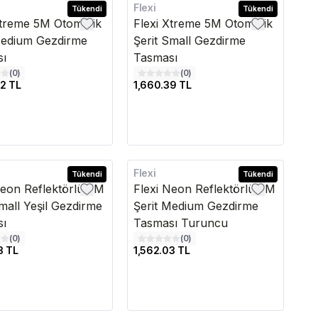
Flexi
edava
Tükendi
Kargo Bedava
Tükendi
Xtreme 5M Otomatik
Flexi Xtreme 5M Otomatik
Medium Gezdirme
Şerit Small Gezdirme
sı
Tasması
(
0
)
(
0
)
2 TL
1,660.39 TL
Flexi
edava
Tükendi
Kargo Bedava
Tükendi
Neon Reflektörlü 5M
Flexi Neon Reflektörlü 5M
Small Yeşil Gezdirme
Şerit Medium Gezdirme
sı
Tasması Turuncu
(
0
)
(
0
)
3 TL
1,562.03 TL