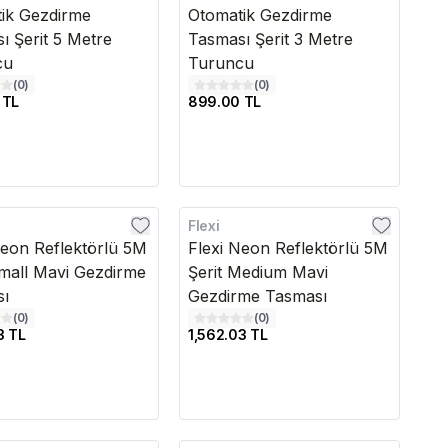
ik Gezdirme
Otomatik Gezdirme
ı Şerit 5 Metre
Tasması Şerit 3 Metre
cu
Turuncu
(
0
)
(
0
)
 TL
899.00 TL
Flexi
edava
Kargo Bedava
Neon Reflektörlü 5M
Flexi Neon Reflektörlü 5M
Small Mavi Gezdirme
Şerit Medium Mavi
sı
Gezdirme Tasması
(
0
)
(
0
)
3 TL
1,562.03 TL