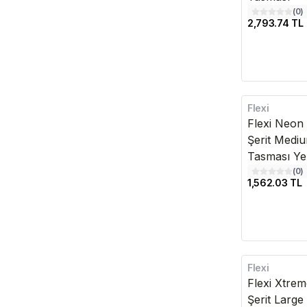
(
0
)
2,793.74 TL
Flexi
Kargo Bedava
Flexi Neon
Şerit Medi
Tasması Yeş
(
0
)
1,562.03 TL
Flexi
Kargo Bedava
Flexi Xtre
Şerit Larg