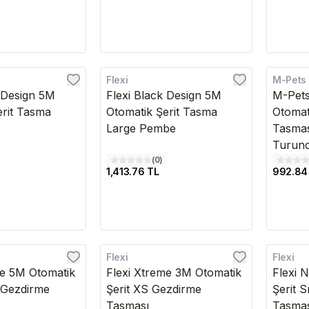
Flexi
M-Pets
Kargo B
k Design 5M
Flexi Black Design 5M
M-Pets
erit Tasma
Otomatik Şerit Tasma
Otomat
Large Pembe
Tasmas
Turun
(
0
)
1,413.76 TL
992.84
Flexi
Flexi
Kargo Bedava
Kargo B
me 5M Otomatik
Flexi Xtreme 3M Otomatik
Flexi 
e Gezdirme
Şerit XS Gezdirme
Şerit 
Tasması
Tasma