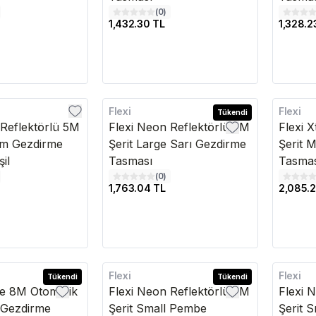
(
0
)
1,432.30 TL
1,328.2
Flexi
Flexi
Kargo Bedava
Tükendi
Kargo B
 Reflektörlü 5M
Flexi Neon Reflektörlü 5M
Flexi 
um Gezdirme
Şerit Large Sarı Gezdirme
Şerit 
il
Tasması
Tasma
(
0
)
1,763.04 TL
2,085.2
Flexi
Flexi
Tükendi
Kargo Bedava
Tükendi
Kargo B
me 8M Otomatik
Flexi Neon Reflektörlü 5M
Flexi 
e Gezdirme
Şerit Small Pembe
Şerit 