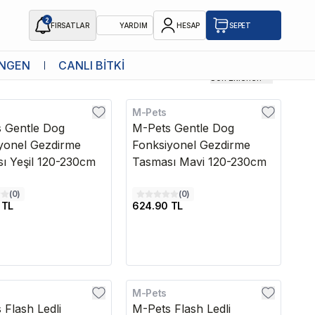
2
FIRSATLAR
YARDIM
HESAP
SEPET
NGEN
CANLI BİTKİ
Son Eklenen
M-Pets
 Gentle Dog
M-Pets Gentle Dog
yonel Gezdirme
Fonksiyonel Gezdirme
ı Yeşil 120-230cm
Tasması Mavi 120-230cm
(
0
)
(
0
)
 TL
624.90 TL
M-Pets
edava
Kargo Bedava
 Flash Ledli
M-Pets Flash Ledli