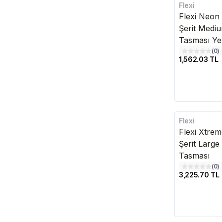
Flexi
Kargo Bedava
Flexi Neon
Şerit Medi
Tasması Yeş
(
0
)
1,562.03 TL
Flexi
Kargo Bedava
Flexi Xtre
Şerit Larg
Tasması
(
0
)
3,225.70 TL