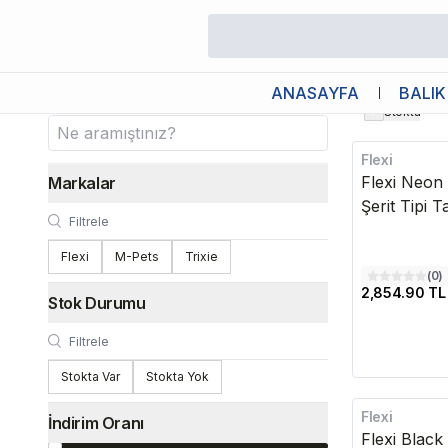
/
Köpek
/
Köpek Tasmaları
/
Gezdirme Tasması
Gezdirme Tasması
ANASAYFA
BALIK
Stokta
Flexi
Flexi Neon
Markalar
Şerit Tipi 
Flexi
M-Pets
Trixie
(
0
)
2,854.90 TL
Stok Durumu
Stokta Var
Stokta Yok
Flexi
İndirim Oranı
Flexi Blac