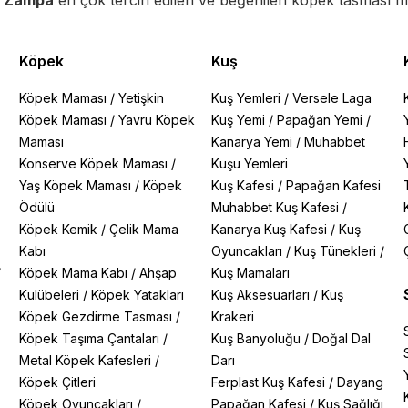
e Zampa
en çok tercih edilen ve beğenilen köpek tasması ma
Köpek
Kuş
Köpek Maması
/
Yetişkin
Kuş Yemleri
/
Versele Laga
Köpek Maması
/
Yavru Köpek
Kuş Yemi
/
Papağan Yemi
/
Maması
Kanarya Yemi
/
Muhabbet
Konserve Köpek Maması
/
Kuşu Yemleri
Yaş Köpek Maması
/
Köpek
Kuş Kafesi
/
Papağan Kafesi
Ödülü
Muhabbet Kuş Kafesi
/
Köpek Kemik
/
Çelik Mama
Kanarya Kuş Kafesi
/
Kuş
Kabı
Oyuncakları
/
Kuş Tünekleri
/
/
Köpek Mama Kabı
/
Ahşap
Kuş Mamaları
Kulübeleri
/
Köpek Yatakları
Kuş Aksesuarları
/
Kuş
Köpek Gezdirme Tasması
/
Krakeri
Köpek Taşıma Çantaları
/
Kuş Banyoluğu
/
Doğal Dal
Metal Köpek Kafesleri
/
Darı
Köpek Çitleri
Ferplast Kuş Kafesi
/
Dayang
Köpek Oyuncakları
/
Papağan Kafesi
/
Kuş Sağlığı