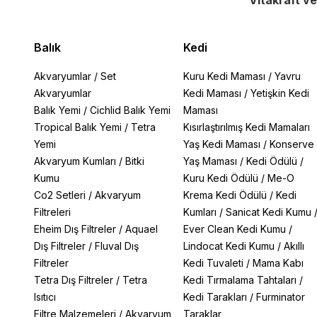
Vitakraft v
Balık
Kedi
Akvaryumlar
/
Set
Kuru Kedi Maması
/
Yavru
Akvaryumlar
Kedi Maması
/
Yetişkin Kedi
Balık Yemi
/
Cichlid Balık Yemi
Maması
Tropical Balık Yemi
/
Tetra
Kısırlaştırılmış Kedi Mamaları
Yemi
Yaş Kedi Maması
/
Konserve
Akvaryum Kumları
/
Bitki
Yaş Maması
/
Kedi Ödülü
/
Kumu
Kuru Kedi Ödülü
/
Me-O
Co2 Setleri
/
Akvaryum
Krema Kedi Ödülü
/
Kedi
Filtreleri
Kumları
/
Sanicat Kedi Kumu
Eheim Dış Filtreler
/
Aquael
Ever Clean Kedi Kumu
/
Dış Filtreler
/
Fluval Dış
Lindocat Kedi Kumu
/
Akıllı
Filtreler
Kedi Tuvaleti
/
Mama Kabı
Tetra Dış Filtreler
/
Tetra
Kedi Tırmalama Tahtaları
/
Isıtıcı
Kedi Tarakları
/
Furminator
Filtre Malzemeleri
/
Akvaryum
Taraklar