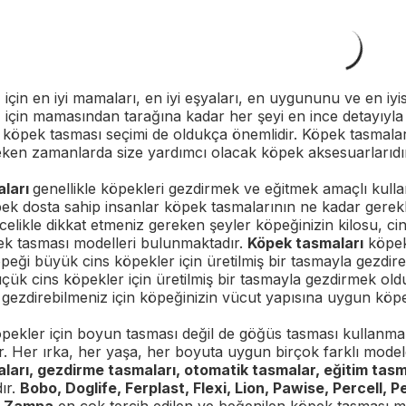
 için en iyi mamaları, en iyi eşyaları, en uygununu ve en iyi
 için mamasından tarağına kadar her şeyi en ince detayıyla 
 köpek tasması seçimi de oldukça önemlidir. Köpek tasmaları
ken zamanlarda size yardımcı olacak köpek aksesuarlarıdı
aları
genellikle köpekleri gezdirmek ve eğitmek amaçlı kulla
ek dosta sahip insanlar köpek tasmalarının ne kadar gerekl
elikle dikkat etmeniz gereken şeyler köpeğinizin kilosu, ci
ek tasması modelleri bulunmaktadır.
Köpek tasmaları
köpek 
peği büyük cins köpekler için üretilmiş bir tasmayla gezdir
çük cins köpekler için üretilmiş bir tasmayla gezdirmek oldu
a gezdirebilmeniz için köpeğinizin vücut yapısına uygun kö
pekler için boyun tasması değil de göğüs tasması kullanm
r. Her ırka, her yaşa, her boyuta uygun birçok farklı mod
ları, gezdirme tasmaları, otomatik tasmalar, eğitim tas
ır.
Bobo, Doglife, Ferplast, Flexi, Lion, Pawise, Percell, P