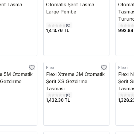
erit Tasma
Otomatik Şerit Tasma
Otomat
Large Pembe
Tasmas
Turun
(
0
)
1,413.76 TL
992.84
Flexi
Flexi
Kargo Bedava
Kargo B
me 5M Otomatik
Flexi Xtreme 3M Otomatik
Flexi 
e Gezdirme
Şerit XS Gezdirme
Şerit 
Tasması
Tasma
(
0
)
1,432.30 TL
1,328.2