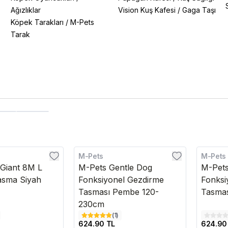
Ağızlıklar
Vision Kuş Kafesi
/
Gaga Taşı
Köpek Tarakları
/
M-Pets
Tarak
M-Pets
M-Pets
 Giant 8M L
M-Pets Gentle Dog
M-Pets
Tasma Siyah
Fonksiyonel Gezdirme
Fonksi
Tasması Pembe 120-
Tasmas
230cm
(
1
)
624.90 TL
624.90