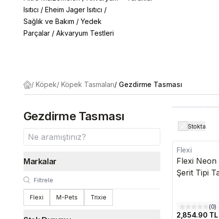
Isıtıcı
/
Eheim Jager Isıtıcı
/
Sağlık ve Bakım
/
Yedek
Parçalar
/
Akvaryum Testleri
/
Köpek
/
Köpek Tasmaları
/
Gezdirme Tasması
Gezdirme Tasması
Stokta
Flexi
Flexi Neon
Markalar
Şerit Tipi 
Flexi
M-Pets
Trixie
(
0
)
2,854.90 TL