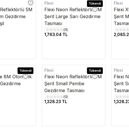
Flexi
Flexi
Kargo Bedava
Tükendi
Kargo B
 Reflektörlü 5M
Flexi Neon Reflektörlü 5M
Flexi 
um Gezdirme
Şerit Large Sarı Gezdirme
Şerit 
il
Tasması
Tasma
(
0
)
1,763.04 TL
2,085.2
Flexi
Flexi
Tükendi
Kargo Bedava
Tükendi
Kargo B
me 8M Otomatik
Flexi Neon Reflektörlü 5M
Flexi 
e Gezdirme
Şerit Small Pembe
Şerit 
Gezdirme Tasması
Tasma
(
0
)
1,328.23 TL
1,328.2