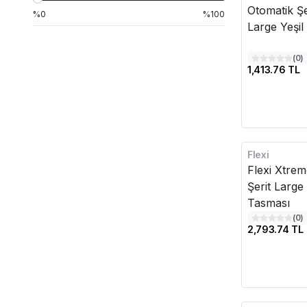
Otomatik Ş
%0
%100
Large Yeşil
(
0
)
1,413.76 TL
Flexi
Kargo Bedava
Flexi Xtre
Şerit Larg
Tasması
(
0
)
2,793.74 TL