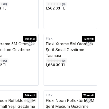
(
0
)
(
0
)
3 TL
1,562.03 TL
Flexi
edava
Tükendi
Kargo Bedava
Tükendi
Xtreme 5M Otomatik
Flexi Xtreme 5M Otomatik
Medium Gezdirme
Şerit Small Gezdirme
sı
Tasması
(
0
)
(
0
)
2 TL
1,660.39 TL
Flexi
edava
Tükendi
Kargo Bedava
Tükendi
Neon Reflektörlü 5M
Flexi Neon Reflektörlü 5M
Small Yeşil Gezdirme
Şerit Medium Gezdirme