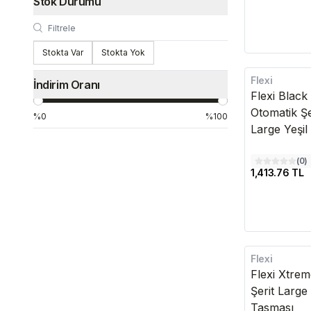
Stok Durumu
Stokta Var
Stokta Yok
Flexi
İndirim Oranı
Flexi Blac
Otomatik Ş
%0
%100
Large Yeşil
(
0
)
1,413.76 TL
Flexi
Kargo Bedava
Flexi Xtre
Şerit Larg
Tasması