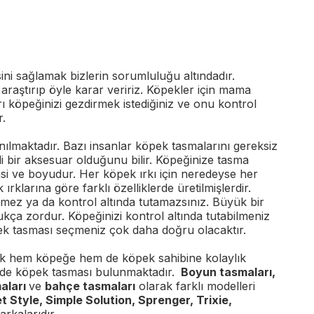
sini sağlamak bizlerin sorumluluğu altındadır.
araştırıp öyle karar veririz. Köpekler için mama
 köpeğinizi gezdirmek istediğiniz ve onu kontrol
r.
nılmaktadır. Bazı insanlar köpek tasmalarını gereksiz
i bir aksesuar olduğunu bilir. Köpeğinize tasma
nsi ve boyudur. Her köpek ırkı için neredeyse her
ırklarına göre farklı özelliklerde üretilmişlerdir.
emez ya da kontrol altında tutamazsınız. Büyük bir
kça zordur. Köpeğinizi kontrol altında tutabilmeniz
pek tasması seçmeniz çok daha doğru olacaktır.
ak hem köpeğe hem de köpek sahibine kolaylık
elde köpek tasması bulunmaktadır.
Boyun tasmaları,
maları
ve
bahçe tasmaları
olarak farklı modelleri
et Style, Simple Solution, Sprenger, Trixie,