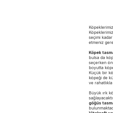
Köpeklerimiz
Köpeklerimiz
seçimi kadar
etmeniz gere
Köpek tasm
bulsa da köp
seçerken önc
boyutta köp
Küçük bir kö
köpeği de kü
ve rahatlıkl
Büyük ırk kö
sağlayacaktı
göğüs tasma
bulunmaktad