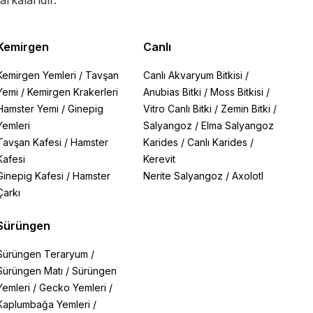
rkalarıdır.
Kemirgen
Canlı
Kemirgen Yemleri
/
Tavşan
Canlı Akvaryum Bitkisi
/
Yemi
/
Kemirgen Krakerleri
Anubias Bitki
/
Moss Bitkisi
/
Hamster Yemi
/
Ginepig
Vitro Canlı Bitki
/
Zemin Bitki
/
Yemleri
Salyangoz
/
Elma Salyangoz
Tavşan Kafesi
/
Hamster
Karides
/
Canlı Karides
/
Kafesi
Kerevit
Ginepig Kafesi
/
Hamster
Nerite Salyangoz
/
Axolotl
Çarkı
Sürüngen
Sürüngen Teraryum
/
Sürüngen Matı
/
Sürüngen
Yemleri
/
Gecko Yemleri
/
Kaplumbağa Yemleri
/