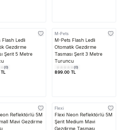
M-Pets
edava
Kargo Bedava
 Flash Ledli
M-Pets Flash Ledli
ik Gezdirme
Otomatik Gezdirme
ı Şerit 5 Metre
Tasması Şerit 3 Metre
cu
Turuncu
(
0
)
(
0
)
 TL
899.00 TL
Flexi
edava
Kargo Bedava
Neon Reflektörlü 5M
Flexi Neon Reflektörlü 5M
Small Mavi Gezdirme
Şerit Medium Mavi
sı
Gezdirme Tasması