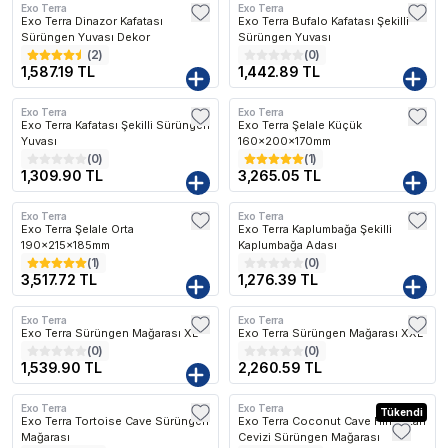
Exo Terra
Exo Terra
Kargo Bedava
Kargo Bedava
Exo Terra Dinazor Kafatası
Exo Terra Bufalo Kafatası Şekilli
Sürüngen Yuvası Dekor
Sürüngen Yuvası
(
2
)
(
0
)
1,587.19 TL
1,442.89 TL
Exo Terra
Exo Terra
Kargo Bedava
Kargo Bedava
Exo Terra Kafatası Şekilli Sürüngen
Exo Terra Şelale Küçük
Yuvası
160x200x170mm
(
0
)
(
1
)
1,309.90 TL
3,265.05 TL
Exo Terra
Exo Terra
Kargo Bedava
Kargo Bedava
Exo Terra Şelale Orta
Exo Terra Kaplumbağa Şekilli
190x215x185mm
Kaplumbağa Adası
(
1
)
(
0
)
3,517.72 TL
1,276.39 TL
Exo Terra
Exo Terra
Kargo Bedava
Kargo Bedava
Exo Terra Sürüngen Mağarası XL
Exo Terra Sürüngen Mağarası XXL
(
0
)
(
0
)
1,539.90 TL
2,260.59 TL
Exo Terra
Exo Terra
Kargo Bedava
Tükendi
Exo Terra Tortoise Cave Sürüngen
Exo Terra Coconut Cave Hindistan
Mağarası
Cevizi Sürüngen Mağarası