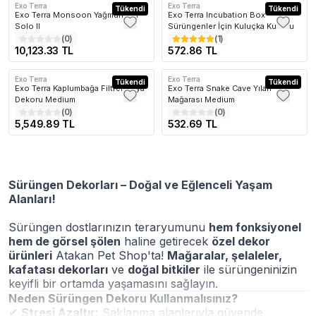
Exo Terra
Exo Terra
Kargo Bedava
Tükendi
Tükendi
Exo Terra Monsoon Yağmurlama
Exo Terra Incubation Box
Solo II
Sürüngenler İçin Kuluçka Kutusu
(
0
)
(
1
)
10,123.33 TL
572.86 TL
Exo Terra
Exo Terra
Tükendi
Tükendi
Exo Terra Kaplumbağa Filtreli Kaya
Exo Terra Snake Cave Yılan
Dekoru Medium
Mağarası Medium
(
0
)
(
0
)
5,549.89 TL
532.69 TL
Sürüngen Dekorları – Doğal ve Eğlenceli Yaşam
Alanları!
Sürüngen dostlarınızın teraryumunu
hem fonksiyonel
hem de görsel şölen
haline getirecek
özel dekor
ürünleri
Atakan Pet Shop'ta!
Mağaralar, şelaleler,
kafatası dekorları
ve
doğal bitkiler
ile sürüngeninizin
keyifli bir ortamda yaşamasını sağlayın.
Neden Sürüngen Dekoru Kullanmalısınız?
✔
Stresi Azaltır:
Saklanma alanlarıyla güvende