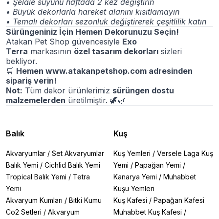
• Şelale suyunu haftada 2 kez değiştirin
• Büyük dekorlarla hareket alanını kısıtlamayın
• Temalı dekorları sezonluk değiştirerek çeşitlilik katın
Sürüngeniniz İçin Hemen Dekorunuzu Seçin!
Atakan Pet Shop güvencesiyle
Exo
Terra
markasının
özel tasarım dekorları
sizleri
bekliyor.
🛒
Hemen
www.atakanpetshop.com
adresinden
sipariş verin!
Not:
Tüm dekor ürünlerimiz
sürüngen dostu
malzemelerden
üretilmiştir.
🦖🌿
Balık
Kuş
Akvaryumlar
/
Set Akvaryumlar
Kuş Yemleri
/
Versele Laga Kuş
Balık Yemi
/
Cichlid Balık Yemi
Yemi
/
Papağan Yemi
/
Tropical Balık Yemi
/
Tetra
Kanarya Yemi
/
Muhabbet
Yemi
Kuşu Yemleri
Akvaryum Kumları
/
Bitki Kumu
Kuş Kafesi
/
Papağan Kafesi
Co2 Setleri
/
Akvaryum
Muhabbet Kuş Kafesi
/