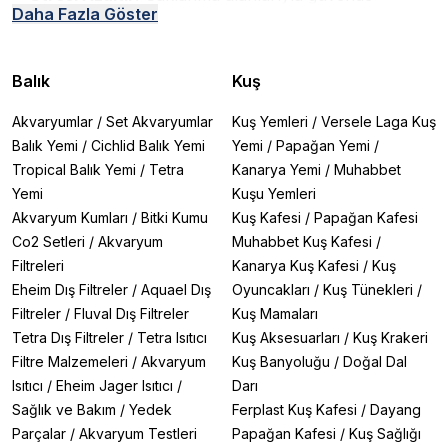
Daha Fazla Göster
hissettirir
✔
Doğal Davranışları Destekler:
Tırmanma, keşfetme
ve dinlenme alanları sunar
✔
Estetik Görünüm:
Teraryuma doğal veya fantastik
Balık
Kuş
bir hava katar
✔
Fonksiyonel Tasarım:
Nem şelaleleri ve yağmur
Akvaryumlar
/
Set Akvaryumlar
Kuş Yemleri
/
Versele Laga Kuş
sistemleriyle pratik çözüm
Balık Yemi
/
Cichlid Balık Yemi
Yemi
/
Papağan Yemi
/
Atakan Pet Shop’ta Bulunan Sürüngen Dekorları
Tropical Balık Yemi
/
Tetra
Kanarya Yemi
/
Muhabbet
1. Mağara & Saklanma Alanları
Yemi
Kuşu Yemleri
🔹
Exo Terra Big Rock (S/M/L/XL)
– Gerçekçi taş
görünümlü mağara
Akvaryum Kumları
/
Bitki Kumu
Kuş Kafesi
/
Papağan Kafesi
🔹
Exo Terra Coconut Cave
– Hindistan cevizi kabuğu
Co2 Setleri
/
Akvaryum
Muhabbet Kuş Kafesi
/
şeklinde doğal sığınak
Filtreleri
Kanarya Kuş Kafesi
/
Kuş
🔹
Exo Terra Dinozor Yumurtası Yuva
– Fantastik
Eheim Dış Filtreler
/
Aquael Dış
Oyuncakları
/
Kuş Tünekleri
/
tema sevenler için
Filtreler
/
Fluval Dış Filtreler
Kuş Mamaları
2. Şelaleler & Su Dekorları
Tetra Dış Filtreler
/
Tetra Isıtıcı
Kuş Aksesuarları
/
Kuş Krakeri
🔹
Exo Terra Şelale (Küçük/Orta/Büyük)
– Su dolaşımı
Filtre Malzemeleri
/
Akvaryum
Kuş Banyoluğu
/
Doğal Dal
ile nem desteği
Isıtıcı
/
Eheim Jager Isıtıcı
/
Darı
🔹
Exo Terra Çakıl Taşı Yüzeyli Şelale
– Doğal
Sağlık ve Bakım
/
Yedek
Ferplast Kuş Kafesi
/
Dayang
görünümlü su kaynağı
Parçalar
/
Akvaryum Testleri
Papağan Kafesi
/
Kuş Sağlığı