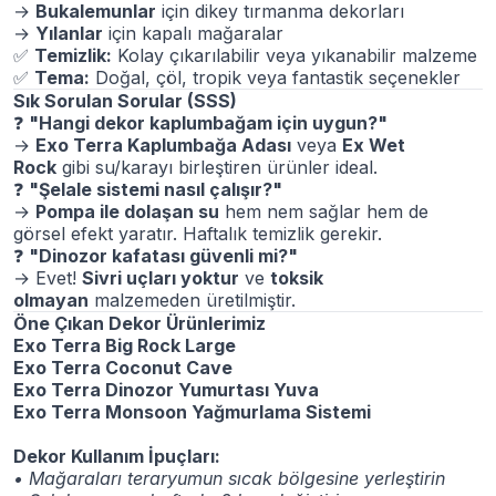
→
Bukalemunlar
için dikey tırmanma dekorları
→
Yılanlar
için kapalı mağaralar
✅
Temizlik:
Kolay çıkarılabilir veya yıkanabilir malzeme
✅
Tema:
Doğal, çöl, tropik veya fantastik seçenekler
Sık Sorulan Sorular (SSS)
❓
"Hangi dekor kaplumbağam için uygun?"
→
Exo Terra Kaplumbağa Adası
veya
Ex Wet
Rock
gibi su/karayı birleştiren ürünler ideal.
❓
"Şelale sistemi nasıl çalışır?"
→
Pompa ile dolaşan su
hem nem sağlar hem de
görsel efekt yaratır. Haftalık temizlik gerekir.
❓
"Dinozor kafatası güvenli mi?"
→ Evet!
Sivri uçları yoktur
ve
toksik
olmayan
malzemeden üretilmiştir.
Öne Çıkan Dekor Ürünlerimiz
Exo Terra Big Rock Large
Exo Terra Coconut Cave
Exo Terra Dinozor Yumurtası Yuva
Exo Terra Monsoon Yağmurlama Sistemi
Dekor Kullanım İpuçları:
• Mağaraları teraryumun sıcak bölgesine yerleştirin