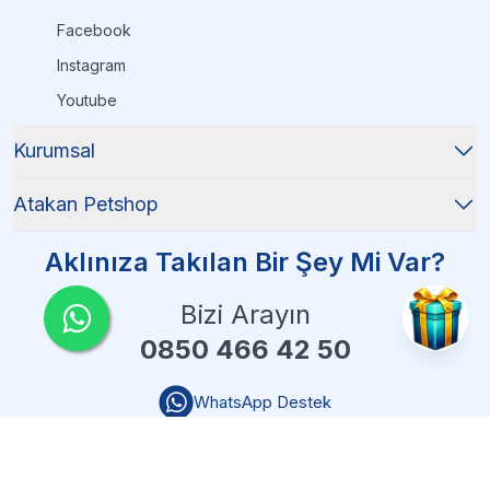
Atakan Pet Shop güvencesiyle
Exo
Facebook
Terra
markasının
özel tasarım dekorları
sizleri
bekliyor.
Instagram
🛒
Hemen
www.atakanpetshop.com
adresinden
Youtube
sipariş verin!
Not:
Tüm dekor ürünlerimiz
sürüngen dostu
malzemelerden
üretilmiştir.
🦖🌿
Kurumsal
Atakan Petshop
Aklınıza Takılan Bir Şey Mi Var?
Bizi Arayın
0850 466 42 50
WhatsApp Destek