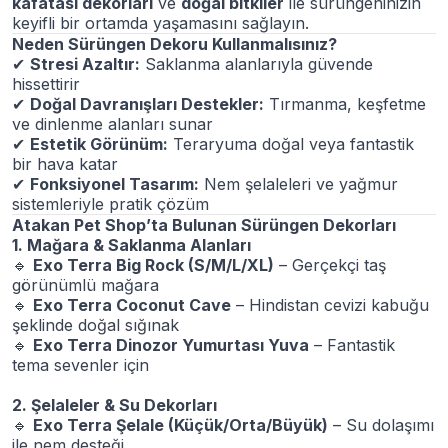
kafatası dekorları
ve
doğal bitkiler
ile sürüngeninizin
keyifli bir ortamda yaşamasını sağlayın.
Neden Sürüngen Dekoru Kullanmalısınız?
✔
Stresi Azaltır:
Saklanma alanlarıyla güvende
hissettirir
✔
Doğal Davranışları Destekler:
Tırmanma, keşfetme
ve dinlenme alanları sunar
✔
Estetik Görünüm:
Teraryuma doğal veya fantastik
bir hava katar
✔
Fonksiyonel Tasarım:
Nem şelaleleri ve yağmur
sistemleriyle pratik çözüm
Atakan Pet Shop’ta Bulunan Sürüngen Dekorları
1. Mağara & Saklanma Alanları
🔹
Exo Terra Big Rock (S/M/L/XL)
– Gerçekçi taş
görünümlü mağara
🔹
Exo Terra Coconut Cave
– Hindistan cevizi kabuğu
şeklinde doğal sığınak
🔹
Exo Terra Dinozor Yumurtası Yuva
– Fantastik
tema sevenler için
2. Şelaleler & Su Dekorları
🔹
Exo Terra Şelale (Küçük/Orta/Büyük)
– Su dolaşımı
ile nem desteği