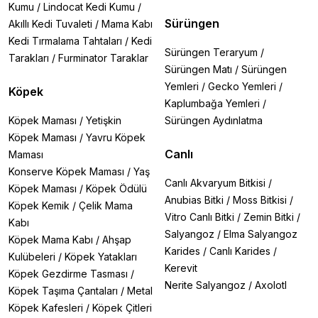
Kumu
/
Lindocat Kedi Kumu
/
Sürüngen
Akıllı Kedi Tuvaleti
/
Mama Kabı
Kedi Tırmalama Tahtaları
/
Kedi
Sürüngen Teraryum
/
Tarakları
/
Furminator Taraklar
Sürüngen Matı
/
Sürüngen
Yemleri
/
Gecko Yemleri
/
Köpek
Kaplumbağa Yemleri
/
Köpek Maması
/
Yetişkin
Sürüngen Aydınlatma
Köpek Maması
/
Yavru Köpek
Canlı
Maması
Konserve Köpek Maması
/
Yaş
Canlı Akvaryum Bitkisi
/
Köpek Maması
/
Köpek Ödülü
Anubias Bitki
/
Moss Bitkisi
/
Köpek Kemik
/
Çelik Mama
Vitro Canlı Bitki
/
Zemin Bitki
/
Kabı
Salyangoz
/
Elma Salyangoz
Köpek Mama Kabı
/
Ahşap
Karides
/
Canlı Karides
/
Kulübeleri
/
Köpek Yatakları
Kerevit
Köpek Gezdirme Tasması
/
Nerite Salyangoz
/
Axolotl
Köpek Taşıma Çantaları
/
Metal
Köpek Kafesleri
/
Köpek Çitleri