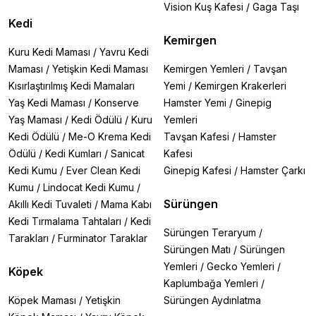
3. Fantastik & Tema Dekorları
Vision Kuş Kafesi
/
Gaga Taşı
🔹
Exo Terra Kafatası Yuvası (T-Rex/Timsah/İnsan)
–
Kedi
Cesur tasarımlar
Kemirgen
🔹
Exo Terra Dinozor Kemiği
– Jurassic Park teması
Kuru Kedi Maması
/
Yavru Kedi
Maması
/
Yetişkin Kedi Maması
Kemirgen Yemleri
/
Tavşan
4. Nem Sistemleri
Kısırlaştırılmış Kedi Mamaları
Yemi
/
Kemirgen Krakerleri
🔹
Exo Terra Monsoon Yağmurlama Sistemi
–
Yaş Kedi Maması
/
Konserve
Hamster Yemi
/
Ginepig
Otomatik yağmur efekti
🔹
Exo Terra Sis Makinesi
– Tropikal teraryumlar için
Yaş Maması
/
Kedi Ödülü
/
Kuru
Yemleri
nem artırıcı
Kedi Ödülü
/
Me-O Krema Kedi
Tavşan Kafesi
/
Hamster
Ödülü
/
Kedi Kumları
/
Sanicat
Kafesi
5. Bitkiler & Yeşillendirme
Kedi Kumu
/
Ever Clean Kedi
Ginepig Kafesi
/
Hamster Çarkı
🔹
Exo Terra Sarmaşık
– Yapay bitki ile doğal görünüm
Kumu
/
Lindocat Kedi Kumu
/
🔹
Exo Terra Cholla Cactus
– Çöl teması için dikenli
saklanma alanı
Sürüngen
Akıllı Kedi Tuvaleti
/
Mama Kabı
Dekor Seçerken Dikkat Edilmesi Gerekenler
Kedi Tırmalama Tahtaları
/
Kedi
✅
Güvenlik:
Keskin kenarlı olmayan, yutulamayacak
Sürüngen Teraryum
/
Tarakları
/
Furminator Taraklar
büyüklükte
Sürüngen Matı
/
Sürüngen
✅
Tür Uyumu:
Yemleri
/
Gecko Yemleri
/
Köpek
→
Bukalemunlar
için dikey tırmanma dekorları
Kaplumbağa Yemleri
/
→
Yılanlar
için kapalı mağaralar
Köpek Maması
/
Yetişkin
Sürüngen Aydınlatma
✅
Temizlik:
Kolay çıkarılabilir veya yıkanabilir malzeme