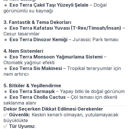
🔹
Exo Terra Çakıl Taşı Yüzeyli Şelale
– Doğal
görünümlü su kaynağı
3. Fantastik & Tema Dekorları
🔹
Exo Terra Kafatası Yuvası (T-Rex/Timsah/İnsan)
–
Cesur tasarımlar
🔹
Exo Terra Dinozor Kemiği
– Jurassic Park teması
4. Nem Sistemleri
🔹
Exo Terra Monsoon Yağmurlama Sistemi
–
Otomatik yağmur efekti
🔹
Exo Terra Sis Makinesi
– Tropikal teraryumlar için
nem artırıcı
5. Bitkiler & Yeşillendirme
🔹
Exo Terra Sarmaşık
– Yapay bitki ile doğal görünüm
🔹
Exo Terra Cholla Cactus
– Çöl teması için dikenli
saklanma alanı
Dekor Seçerken Dikkat Edilmesi Gerekenler
✅
Güvenlik:
Keskin kenarlı olmayan, yutulamayacak
büyüklükte
✅
Tür Uyumu: