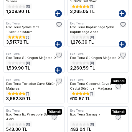
Yuvası
160x200x170mm
(
0
)
(
1
)
1,309.90 TL
3,265.05 TL
Exo Terra
Exo Terra
Kargo Bedava
Kargo Bedava
Exo Terra Şelale Orta
Exo Terra Kaplumbağa Şekilli
190x215x185mm
Kaplumbağa Adası
(
1
)
(
0
)
3,517.72 TL
1,276.39 TL
Exo Terra
Exo Terra
Kargo Bedava
Kargo Bedava
Exo Terra Sürüngen Mağarası XL
Exo Terra Sürüngen Mağarası XXL
(
0
)
(
0
)
1,539.90 TL
2,260.59 TL
Exo Terra
Exo Terra
Kargo Bedava
Tükendi
Exo Terra Tortoise Cave Sürüngen
Exo Terra Coconut Cave Hindistan
Mağarası
Cevizi Sürüngen Mağarası
(
1
)
(
1
)
3,662.89 TL
610.67 TL
Exo Terra
Exo Terra
Tükendi
Tükendi
Exo Terra Ex Pineapple Saklanma
Exo Terra Sarmaşık
Alanı
(
0
)
(
0
)
543.00 TL
483.04 TL