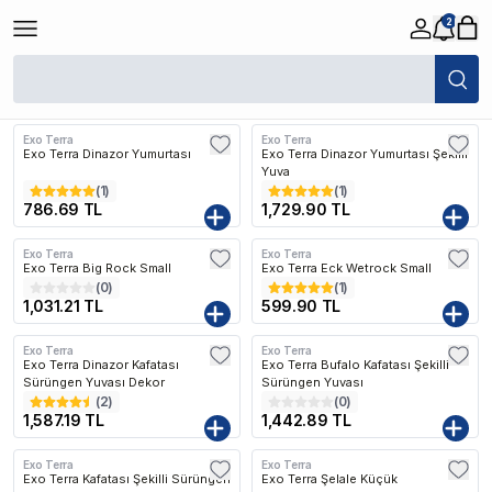
2
/
Sürüngen
/
Dekorlar
Filtreler
Öne Çıkanlar
Exo Terra
Exo Terra
Kargo Bedava
Exo Terra Dinazor Yumurtası
Exo Terra Dinazor Yumurtası Şekilli
Yuva
(
1
)
(
1
)
786.69 TL
1,729.90 TL
Exo Terra
Exo Terra
Kargo Bedava
Exo Terra Big Rock Small
Exo Terra Eck Wetrock Small
(
0
)
(
1
)
1,031.21 TL
599.90 TL
Exo Terra
Exo Terra
Kargo Bedava
Kargo Bedava
Exo Terra Dinazor Kafatası
Exo Terra Bufalo Kafatası Şekilli
Sürüngen Yuvası Dekor
Sürüngen Yuvası
(
2
)
(
0
)
1,587.19 TL
1,442.89 TL
Exo Terra
Exo Terra
Kargo Bedava
Kargo Bedava
Exo Terra Kafatası Şekilli Sürüngen
Exo Terra Şelale Küçük