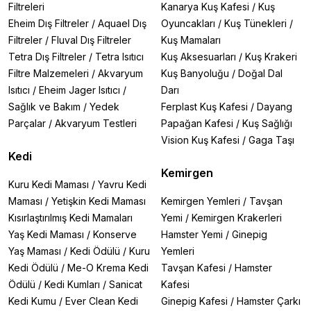
Filtreleri
Kanarya Kuş Kafesi
/
Kuş
Eheim Dış Filtreler
/
Aquael Dış
Oyuncakları
/
Kuş Tünekleri
/
Filtreler
/
Fluval Dış Filtreler
Kuş Mamaları
Tetra Dış Filtreler
/
Tetra Isıtıcı
Kuş Aksesuarları
/
Kuş Krakeri
Filtre Malzemeleri
/
Akvaryum
Kuş Banyoluğu
/
Doğal Dal
Isıtıcı
/
Eheim Jager Isıtıcı
/
Darı
Sağlık ve Bakım
/
Yedek
Ferplast Kuş Kafesi
/
Dayang
Parçalar
/
Akvaryum Testleri
Papağan Kafesi
/
Kuş Sağlığı
Vision Kuş Kafesi
/
Gaga Taşı
Kedi
Kemirgen
Kuru Kedi Maması
/
Yavru Kedi
Maması
/
Yetişkin Kedi Maması
Kemirgen Yemleri
/
Tavşan
Kısırlaştırılmış Kedi Mamaları
Yemi
/
Kemirgen Krakerleri
Yaş Kedi Maması
/
Konserve
Hamster Yemi
/
Ginepig
Yaş Maması
/
Kedi Ödülü
/
Kuru
Yemleri
Kedi Ödülü
/
Me-O Krema Kedi
Tavşan Kafesi
/
Hamster
Ödülü
/
Kedi Kumları
/
Sanicat
Kafesi
Kedi Kumu
/
Ever Clean Kedi
Ginepig Kafesi
/
Hamster Çarkı