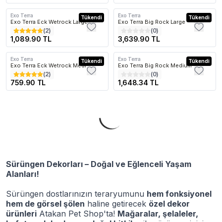
Exo Terra
Exo Terra
Kargo Bedava
Tükendi
Kargo Bedava
Tükendi
Exo Terra Eck Wetrock Large
Exo Terra Big Rock Large
(
2
)
(
0
)
1,089.90 TL
3,639.90 TL
Exo Terra
Exo Terra
Tükendi
Kargo Bedava
Tükendi
Exo Terra Eck Wetrock Medium
Exo Terra Big Rock Medium
(
2
)
(
0
)
759.90 TL
1,648.34 TL
Sürüngen Dekorları – Doğal ve Eğlenceli Yaşam
Alanları!
Sürüngen dostlarınızın teraryumunu
hem fonksiyonel
hem de görsel şölen
haline getirecek
özel dekor
ürünleri
Atakan Pet Shop'ta!
Mağaralar, şelaleler,