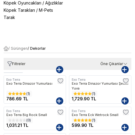
Köpek Oyuncakları
/
Ağızlıklar
Köpek Tarakları
/
M-Pets
Tarak
/
Sürüngen
/
Dekorlar
Filtreler
Öne Çıkanlar
Exo Terra
Exo Terra
Kargo Bedava
Exo Terra Dinazor Yumurtası
Exo Terra Dinazor Yumurtası Şekilli
Yuva
(
1
)
(
1
)
786.69 TL
1,729.90 TL
Exo Terra
Exo Terra
Kargo Bedava
Exo Terra Big Rock Small
Exo Terra Eck Wetrock Small
(
0
)
(
1
)
1,031.21 TL
599.90 TL