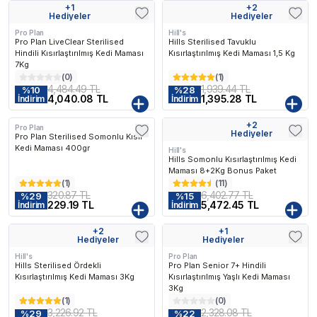
+
1
+
2
Kargo Bedava
Kargo Bedava
Hediyeler
Hediyeler
Pro Plan
Hill's
Pro Plan LiveClear Sterilised
Hills Sterilised Tavuklu
Hindili Kısırlaştırılmış Kedi Maması
Kısırlaştırılmış Kedi Maması 1,5 Kg
7Kg
(
0
)
(
1
)
4,484.49 TL
1,939.44 TL
%
10
%
28
4,040.08 TL
1,395.28 TL
İndirim
İndirim
+
2
Pro Plan
Kargo Bedava
Hediyeler
Pro Plan Sterilised Somonlu Kısır
Kedi Maması 400gr
Hill's
Hills Somonlu Kısırlaştırılmış Kedi
Maması 8+2Kg Bonus Paket
(
1
)
(
11
)
320.87 TL
6,402.77 TL
%
29
%
15
229.19 TL
5,472.45 TL
İndirim
İndirim
+
2
+
1
Kargo Bedava
Kargo Bedava
Hediyeler
Hediyeler
Hill's
Pro Plan
Hills Sterilised Ördekli
Pro Plan Senior 7+ Hindili
Kısırlaştırılmış Kedi Maması 3Kg
Kısırlaştırılmış Yaşlı Kedi Maması
3Kg
(
1
)
(
0
)
3,226.92 TL
2,328.08 TL
%
29
%
22