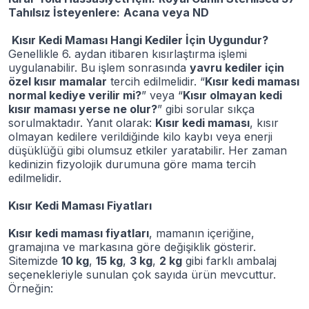
Tahılsız İsteyenlere:
Acana veya ND
Kısır Kedi Maması Hangi Kediler İçin Uygundur?
Genellikle 6. aydan itibaren kısırlaştırma işlemi
uygulanabilir. Bu işlem sonrasında
yavru kediler için
özel kısır mamalar
tercih edilmelidir. “
Kısır kedi maması
normal kediye verilir mi?
” veya “
Kısır olmayan kedi
kısır maması yerse ne olur?
” gibi sorular sıkça
sorulmaktadır. Yanıt olarak:
Kısır kedi maması
, kısır
olmayan kedilere verildiğinde kilo kaybı veya enerji
düşüklüğü gibi olumsuz etkiler yaratabilir. Her zaman
kedinizin fizyolojik durumuna göre mama tercih
edilmelidir.
Kısır Kedi Maması Fiyatları
Kısır kedi maması fiyatları
, mamanın içeriğine,
gramajına ve markasına göre değişiklik gösterir.
Sitemizde
10 kg
,
15 kg
,
3 kg
,
2 kg
gibi farklı ambalaj
seçenekleriyle sunulan çok sayıda ürün mevcuttur.
Örneğin: