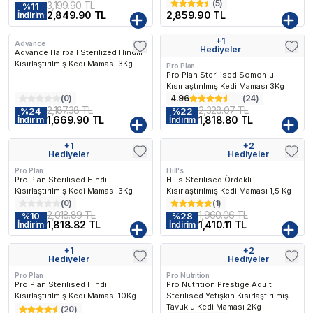
(
5
)
3,199.90 TL
%
11
2,849.90 TL
2,859.90 TL
İndirim
+
1
Advance
Kargo Bedava
Kargo Bedava
Hediyeler
Advance Hairball Sterilized Hindili
Kısırlaştırılmış Kedi Maması 3Kg
Pro Plan
Pro Plan Sterilised Somonlu
Kısırlaştırılmış Kedi Maması 3Kg
(
0
)
4.96
(
24
)
2,187.38 TL
2,328.07 TL
%
24
%
22
1,669.90 TL
1,818.80 TL
İndirim
İndirim
+
1
+
2
Kargo Bedava
Kargo Bedava
Hediyeler
Hediyeler
Pro Plan
Hill's
Pro Plan Sterilised Hindili
Hills Sterilised Ördekli
Kısırlaştırılmış Kedi Maması 3Kg
Kısırlaştırılmış Kedi Maması 1,5 Kg
(
0
)
(
1
)
2,018.89 TL
1,960.06 TL
%
10
%
28
1,818.82 TL
1,410.11 TL
İndirim
İndirim
+
1
+
2
Kargo Bedava
Kargo Bedava
Hediyeler
Hediyeler
Pro Plan
Pro Nutrition
Pro Plan Sterilised Hindili
Pro Nutrition Prestige Adult
Kısırlaştırılmış Kedi Maması 10Kg
Sterilised Yetişkin Kısırlaştırılmış
Tavuklu Kedi Maması 2Kg
(
20
)