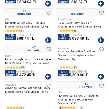
2,304.94 TL
1,818.82 TL
İndirim
İndirim
+
1
+
1
Kargo Bedava
Hediyeler
Hediyeler
ND
Royal Canin
ND Tropical Selection Tavuklu
Royal Canin Sterilised 37
Kısırlaştırılmış Kedi Maması 1,5Kg
Kısırlaştırılmış Kedi Maması 10 Kg
(
1
)
(
5
)
1,200.86 TL
6,392.54 TL
%
19
%
21
968.44 TL
5,033.49 TL
İndirim
İndirim
lenen
En Çok Favorilenen
En Çok Favorilenen
+
2
Advance
Kargo Bedava
Kargo Bedava
Hediyeler
Advance Sensitive Sterilised
Somonlu Kısırlaştırılmış Kedi
Hill's
Hills Kısırlaştırılmış Ördekli Yetişkin
Maması 10 Kg
Kedi Maması 8+2Kg Bonus Paket
(
5
)
(
5
)
6,676.39 TL
5,882.89 TL
%
18
%
10
5,472.45 TL
5,299.90 TL
İndirim
İndirim
+
2
Advance
Kargo Bedava
Kargo Bedava
Hediyeler
Advance Hairball Sterilised Hindili
Kısırlaştırılmış Kedi Maması 10 Kg
ND
ND Tropical Selection Tavuklu
Kısırlaştırılmış Yetişkin Kedi
Maması 4+1 Kg
(
1
)
5
(
2
)