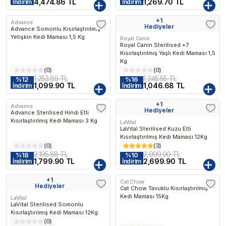
4,474.86 TL
1,269.70 TL
İndirim
İndirim
+
1
Advance
Kargo Bedava
Kargo Bedava
Hediyeler
Advance Somonlu Kısırlaştırılmış
Yetişkin Kedi Maması 1,5 Kg
Royal Canin
Royal Canin Sterilised +7
Kısırlaştırılmış Yaşlı Kedi Maması 1,5
Kg
(
0
)
(
0
)
1,253.89 TL
1,245.55 TL
%
12
%
16
1,099.90 TL
1,046.68 TL
İndirim
İndirim
+
1
Advance
Kargo Bedava
Kargo Bedava
Hediyeler
Advance Sterilised Hindi Etli
Kısırlaştırılmış Kedi Maması 3 Kg
LaVital
LaVital Sterilised Kuzu Etli
Kısırlaştırılmış Kedi Maması 12Kg
(
0
)
(
3
)
2,195.88 TL
2,999.90 TL
%
18
%
10
1,799.90 TL
2,699.90 TL
İndirim
İndirim
+
1
Cat Chow
Kargo Bedava
Kargo Bedava
Hediyeler
Cat Chow Tavuklu Kısırlaştırılmış
Kedi Maması 15Kg
LaVital
LaVital Sterilised Somonlu
Kısırlaştırılmış Kedi Maması 12Kg
(
0
)