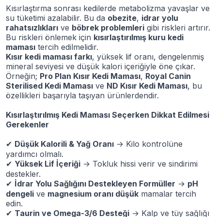
Kısırlaştırma sonrası kedilerde metabolizma yavaşlar ve
su tüketimi azalabilir. Bu da
obezite
,
idrar yolu
rahatsızlıkları
ve
böbrek problemleri
gibi riskleri artırır.
Bu riskleri önlemek için
kısırlaştırılmış kuru kedi
maması
tercih edilmelidir.
Kısır kedi maması farkı
, yüksek lif oranı, dengelenmiş
mineral seviyesi ve düşük kalori içeriğiyle öne çıkar.
Örneğin;
Pro Plan Kısır Kedi Maması
,
Royal Canin
Sterilised Kedi Maması
ve
ND Kısır Kedi Maması
, bu
özellikleri başarıyla taşıyan ürünlerdendir.
Kısırlaştırılmış Kedi Maması Seçerken Dikkat Edilmesi
Gerekenler
Düşük Kalorili & Yağ Oranı
→ Kilo kontrolüne
✔
yardımcı olmalı.
Yüksek Lif İçeriği
→ Tokluk hissi verir ve sindirimi
✔
destekler.
İdrar Yolu Sağlığını Destekleyen Formüller
→
pH
✔
dengeli
ve
magnesium oranı düşük
mamalar tercih
edin.
Taurin ve Omega-3/6 Desteği
→ Kalp ve tüy sağlığı
✔