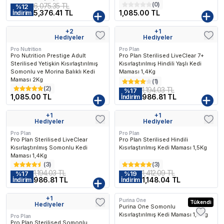
(
0
)
6,075.35 TL
%
12
5,376.41 TL
1,085.00 TL
İndirim
+
2
+
1
Kargo Bedava
Hediyeler
Hediyeler
Pro Nutrition
Pro Plan
Pro Nutrition Prestige Adult
Pro Plan Sterilised LiveClear 7+
Sterilised Yetişkin Kısırlaştırılmış
Kısırlaştırılmış Hindili Yaşlı Kedi
Somonlu ve Morina Balıklı Kedi
Maması 1,4Kg
Maması 2Kg
(
1
)
(
2
)
1,194.03 TL
%
17
1,085.00 TL
986.81 TL
İndirim
nen
En Çok Favorilenen
En Çok Favorilenen
En Çok Fav
+
1
+
1
Kargo Bedava
Hediyeler
Hediyeler
Pro Plan
Pro Plan
Pro Plan Sterilised LiveClear
Pro Plan Sterilised Hindili
Kısırlaştırılmış Somonlu Kedi
Kısırlaştırılmış Kedi Maması 1,5Kg
Maması 1,4Kg
(
3
)
(
3
)
1,194.03 TL
1,412.09 TL
%
17
%
19
986.81 TL
1,148.04 TL
İndirim
İndirim
+
1
Purina One
Kargo Bedava
Tükendi
Hediyeler
Purina One Somonlu
Kısırlaştırılmış Kedi Maması 1,5 kg
Pro Plan
Pro Plan Sterilised Somonlu