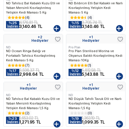
ND Tahılsız Bal Kabaklı Kuzu Etli ve
ND Bıldırcın Etli Bal Kabaklı ve Narlı
Yaban Mersinli Kısırlaştırılmış
Kısırlaştırılmış Yetişkin Kedi
Yetişkin Kedi Maması 5 Kg
Maması 5 Kg
(
4
)
(
4
)
4,176.81 TL
3,705.74 TL
%
25
%
15
3,140.46 TL
3,140.46 TL
İndirim
İndirim
+
2
+
1
Kargo Bedava
Kargo Bedava
Hediyeler
Hediyeler
ND
Pro Plan
ND Ocean Ringa Balığı ve
Pro Plan Sterilised Morina ve
Portakallı Tahılsız Kısırlaştırılmış
Okyanus Balıklı Kısırlaştırılmış Kedi
Kedi Maması 5 Kg
Maması 10Kg
(
7
)
(
1
)
3,598.37 TL
5,812.58 TL
%
17
%
12
2,998.64 TL
5,143.88 TL
İndirim
İndirim
+
1
+
1
Kargo Bedava
Kargo Bedava
Hediyeler
Hediyeler
ND
ND
ND Tahılsız Bal Kabaklı Kuzu Etli ve
ND Düşük Tahıllı Tavuk Etli ve Narlı
Yaban Mersinli Kısırlaştırılmış
Kısırlaştırılmış Yetişkin Kedi
Yetişkin Kedi Maması 1,5 Kg
Maması 1,5 Kg
(
2
)
(
0
)
1,653.02 TL
1,363.19 TL
%
23
%
19
1,271.95 TL
1,099.35 TL
İndirim
İndirim