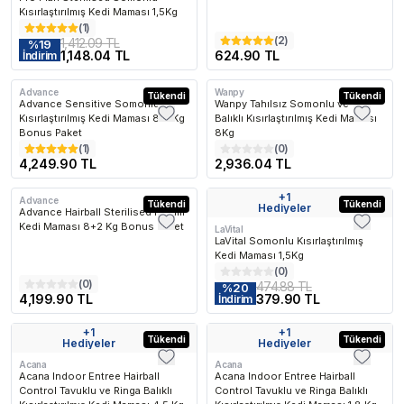
Kısırlaştırılmış Kedi Maması 1,5Kg
(
1
)
(
2
)
1,412.09 TL
%
19
1,148.04 TL
624.90 TL
İndirim
Advance
Wanpy
Tükendi
Tükendi
Advance Sensitive Somonlu
Wanpy Tahılsız Somonlu ve Ton
Kısırlaştırılmış Kedi Maması 8+2Kg
Balıklı Kısırlaştırılmış Kedi Maması
Bonus Paket
8Kg
(
1
)
(
0
)
4,249.90 TL
2,936.04 TL
+
1
Advance
Tükendi
Tükendi
Hediyeler
Advance Hairball Sterilised Hindili
Kedi Maması 8+2 Kg Bonus Paket
LaVital
LaVital Somonlu Kısırlaştırılmış
Kedi Maması 1,5Kg
(
0
)
(
0
)
474.88 TL
%
20
4,199.90 TL
379.90 TL
İndirim
+
1
+
1
Kargo Bedava
Tükendi
Kargo Bedava
Tükendi
Hediyeler
Hediyeler
Acana
Acana
Acana Indoor Entree Hairball
Acana Indoor Entree Hairball
Control Tavuklu ve Ringa Balıklı
Control Tavuklu ve Ringa Balıklı