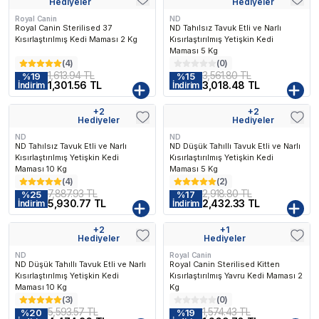
Hediyeler
Hediyeler
Royal Canin
ND
Royal Canin Sterilised 37
ND Tahılsız Tavuk Etli ve Narlı
Kısırlaştırılmış Kedi Maması 2 Kg
Kısırlaştırılmış Yetişkin Kedi
Maması 5 Kg
(
4
)
(
0
)
1,613.94 TL
3,561.80 TL
%
19
%
15
1,301.56 TL
3,018.48 TL
İndirim
İndirim
+
2
+
2
Kargo Bedava
Kargo Bedava
Hediyeler
Hediyeler
ND
ND
ND Tahılsız Tavuk Etli ve Narlı
ND Düşük Tahıllı Tavuk Etli ve Narlı
Kısırlaştırılmış Yetişkin Kedi
Kısırlaştırılmış Yetişkin Kedi
Maması 10 Kg
Maması 5 Kg
(
4
)
(
2
)
7,887.93 TL
2,918.80 TL
%
25
%
17
5,930.77 TL
2,432.33 TL
İndirim
İndirim
+
2
+
1
Kargo Bedava
Kargo Bedava
Hediyeler
Hediyeler
ND
Royal Canin
ND Düşük Tahıllı Tavuk Etli ve Narlı
Royal Canin Sterilised Kitten
Kısırlaştırılmış Yetişkin Kedi
Kısırlaştırılmış Yavru Kedi Maması 2
Maması 10 Kg
Kg
(
3
)
(
0
)
5,593.57 TL
1,574.43 TL
%
20
%
19