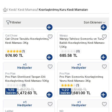
/
Kedi
/
Kedi Maması
/
Kısırlaştırılmış Kuru Kedi Mamaları
Filtreler
Son Eklenen
Cat Chow
Wanpy
Cat Chow Tavuklu Kısırlaştırılmış
Wanpy Tahılsız Somonlu ve Tuna
Kedi Maması 3Kg
Balıklı Kısırlaştırılmış Kedi Maması
1,5Kg
(
1
)
(
0
)
974.90 TL
685.58 TL
+
1
+
1
Hediyeler
Hediyeler
Pro Plan
Pro Plan
Pro Plan Sterilised Tavşan Etli
Pro Plan Somonlu Kısırlaştırılmış
Kısırlaştırılmış Kedi Maması 10Kg
Yavru Kedi Maması 3Kg
(
0
)
(
1
)
6,457.70 TL
2,151.68 TL
%
15
%
22
5,472.63 TL
1,681.00 TL
İndirim
İndirim
+
1
+
1
Kargo Bedava
Hediyeler
Hediyeler
LaVital
ND