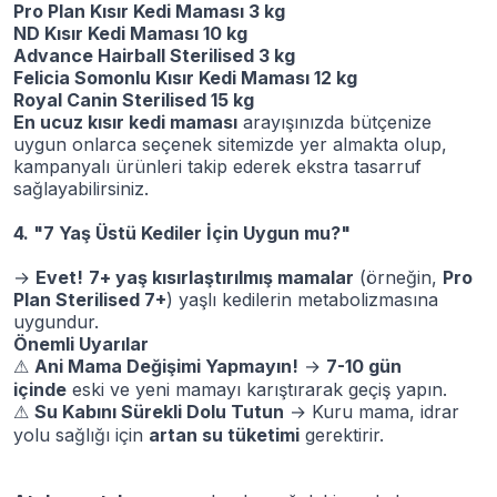
Pro Plan Kısır Kedi Maması 3 kg
ND Kısır Kedi Maması 10 kg
Advance Hairball Sterilised 3 kg
Felicia Somonlu Kısır Kedi Maması 12 kg
Royal Canin Sterilised 15 kg
En ucuz kısır kedi maması
arayışınızda bütçenize
uygun onlarca seçenek sitemizde yer almakta olup,
kampanyalı ürünleri takip ederek ekstra tasarruf
sağlayabilirsiniz.
4. "7 Yaş Üstü Kediler İçin Uygun mu?"
→
Evet!
7+ yaş kısırlaştırılmış mamalar
(örneğin,
Pro
Plan Sterilised 7+
) yaşlı kedilerin metabolizmasına
uygundur.
Önemli Uyarılar
Ani Mama Değişimi Yapmayın!
→
7-10 gün
⚠
içinde
eski ve yeni mamayı karıştırarak geçiş yapın.
Su Kabını Sürekli Dolu Tutun
→ Kuru mama, idrar
⚠
yolu sağlığı için
artan su tüketimi
gerektirir.