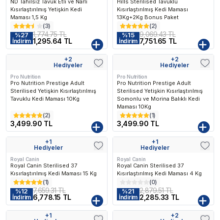
ND Tahılsız Tavuk Etli ve Narlı
Hills Sterilised Tavuklu
Kısırlaştırılmış Yetişkin Kedi
Kısırlaştırılmış Kedi Maması
Maması 1,5 Kg
13Kg+2Kg Bonus Paket
(
3
)
(
2
)
1,774.75 TL
9,069.43 TL
%
27
%
15
1,295.64 TL
7,751.65 TL
İndirim
İndirim
 Çok Favorilenen
En Çok Favorilenen
En Çok Favorilenen
+
2
+
2
Kargo Bedava
Kargo Bedava
Hediyeler
Hediyeler
Pro Nutrition
Pro Nutrition
Pro Nutrition Prestige Adult
Pro Nutrition Prestige Adult
Sterilised Yetişkin Kısırlaştırılmış
Sterilised Yetişkin Kısırlaştırılmış
Tavuklu Kedi Maması 10Kg
Somonlu ve Morina Balıklı Kedi
Maması 10Kg
(
2
)
(
1
)
3,499.90 TL
3,499.90 TL
vorilenen
En Çok Favorilenen
En Çok Favorilenen
+
1
+
1
Kargo Bedava
Kargo Bedava
Hediyeler
Hediyeler
Royal Canin
Royal Canin
Royal Canin Sterilised 37
Royal Canin Sterilised 37
Kısırlaştırılmış Kedi Maması 15 Kg
Kısırlaştırılmış Kedi Maması 4 Kg
(
1
)
(
0
)
7,659.31 TL
2,879.51 TL
%
12
%
21
6,778.15 TL
2,285.33 TL
İndirim
İndirim
+
1
+
2
Kargo Bedava
Kargo Bedava