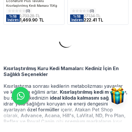
Econature Plus Tavuklu
Kısırlaştırılmış Kedi Maması 15Kg
(
0
)
(
0
)
1,793.28 TL
271.34 TL
%
18
%
18
1,469.90 TL
222.41 TL
İndirim
İndirim
Kısırlaştırılmış Kuru Kedi Mamaları: Kediniz İçin En
Sağlıklı Seçenekler
Kısırlaştırma sonrası kedilerin metabolizması yavaşlar
ve kilo alma eğilimi artar.
Kısırlaştırılmış kedi mamaları
,
bu süreçte kedinizin
ideal kiloda kalmasını sağlarken
,
idrar yolu sağlığını koruyan ve enerji dengesini
ayarlayan
özel formüller
içerir. Atakan Pet Shop
olarak,
Advance, Acana, Hill's, LaVital, ND, Pro Plan,
Reflex ve Royal Canin
gibi
premium markaların
kısır
kedi mamalarını en uygun fiyatlarla sunuyoruz!
Daha Fazla Göster