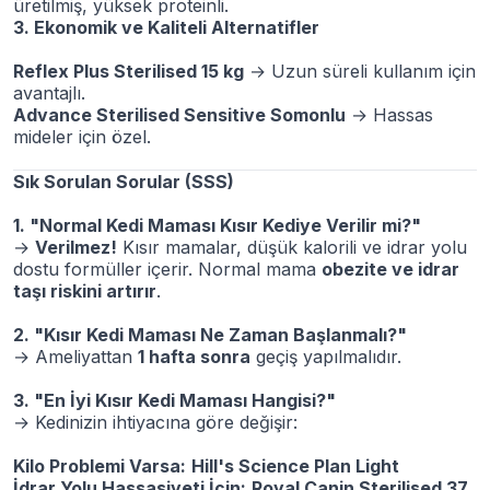
üretilmiş, yüksek proteinli.
3. Ekonomik ve Kaliteli Alternatifler
Reflex Plus Sterilised 15 kg
→ Uzun süreli kullanım için
avantajlı.
Advance Sterilised Sensitive Somonlu
→ Hassas
mideler için özel.
Sık Sorulan Sorular (SSS)
1. "Normal Kedi Maması Kısır Kediye Verilir mi?"
→
Verilmez!
Kısır mamalar, düşük kalorili ve idrar yolu
dostu formüller içerir. Normal mama
obezite ve idrar
taşı riskini artırır
.
2. "Kısır Kedi Maması Ne Zaman Başlanmalı?"
→ Ameliyattan
1 hafta sonra
geçiş yapılmalıdır.
3. "En İyi Kısır Kedi Maması Hangisi?"
→ Kedinizin ihtiyacına göre değişir:
Kilo Problemi Varsa:
Hill's Science Plan Light
İdrar Yolu Hassasiyeti İçin:
Royal Canin Sterilised 37