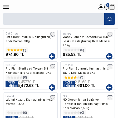
2
/
Kedi
/
Kedi Maması
/
Kısırlaştırılmış Kuru Kedi Mamaları
Filtreler
Son Eklenen
Cat Chow
Wanpy
Cat Chow Tavuklu Kısırlaştırılmış
Wanpy Tahılsız Somonlu ve Tuna
Kedi Maması 3Kg
Balıklı Kısırlaştırılmış Kedi Maması
1,5Kg
(
1
)
(
0
)
974.90 TL
685.58 TL
Pro Plan
Pro Plan
Pro Plan Sterilised Tavşan Etli
Pro Plan Somonlu Kısırlaştırılmış
Kısırlaştırılmış Kedi Maması 10Kg
Yavru Kedi Maması 3Kg
(
0
)
(
1
)
6,457.70 TL
2,151.68 TL
%
15
%
22
5,472.63 TL
1,681.00 TL
İndirim
İndirim
LaVital
ND
Kargo Bedava
LaVital Kuzulu Kısırlaştırılmış Kedi
ND Ocean Ringa Balığı ve
Maması 1,5Kg
Portakallı Tahılsız Kısırlaştırılmış
Kedi Maması 1,5 Kg
(
0
)
(
0
)
549.90 TL
1,748.36 TL
%
16
%
25