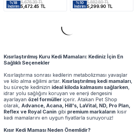
6,676.39 TL
5,882.89 TL
%
18
%
10
5,472.45 TL
5,299.90 TL
İndirim
İndirim
Kısırlaştırılmış Kuru Kedi Mamaları: Kediniz İçin En
Sağlıklı Seçenekler
Kısırlaştırma sonrası kedilerin metabolizması yavaşlar
ve kilo alma eğilimi artar.
Kısırlaştırılmış kedi mamaları
,
bu süreçte kedinizin
ideal kiloda kalmasını sağlarken
,
idrar yolu sağlığını koruyan ve enerji dengesini
ayarlayan
özel formüller
içerir. Atakan Pet Shop
olarak,
Advance, Acana, Hill's, LaVital, ND, Pro Plan,
Reflex ve Royal Canin
gibi
premium markaların
kısır
kedi mamalarını en uygun fiyatlarla sunuyoruz!
Kısır Kedi Maması Neden Önemlidir?