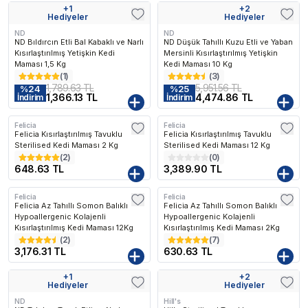
+
1
+
2
Kargo Bedava
Kargo Bedava
Hediyeler
Hediyeler
ND
ND
ND Bıldırcın Etli Bal Kabaklı ve Narlı
ND Düşük Tahıllı Kuzu Etli ve Yaban
Kısırlaştırılmış Yetişkin Kedi
Mersinli Kısırlaştırılmış Yetişkin
Maması 1,5 Kg
Kedi Maması 10 Kg
(
1
)
(
3
)
1,789.63 TL
5,951.56 TL
%
24
%
25
1,366.13 TL
4,474.86 TL
İndirim
İndirim
Felicia
Felicia
Kargo Bedava
Felicia Kısırlaştırılmış Tavuklu
Felicia Kısırlaştırılmış Tavuklu
Sterilised Kedi Maması 2 Kg
Sterilised Kedi Maması 12 Kg
(
2
)
(
0
)
648.63 TL
3,389.90 TL
Felicia
Felicia
Kargo Bedava
Felicia Az Tahıllı Somon Balıklı
Felicia Az Tahıllı Somon Balıklı
Hypoallergenic Kolajenli
Hypoallergenic Kolajenli
Kısırlaştırılmış Kedi Maması 12Kg
Kısırlaştırılmış Kedi Maması 2Kg
(
2
)
(
7
)
3,176.31 TL
630.63 TL
+
1
+
2
Kargo Bedava
Kargo Bedava
Hediyeler
Hediyeler
ND
Hill's