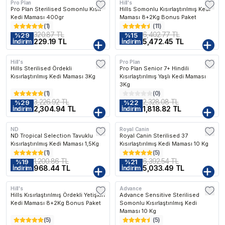
Pro Plan
Hill's
Kargo Bedava
Pro Plan Sterilised Somonlu Kısır
Hills Somonlu Kısırlaştırılmış Kedi
Kedi Maması 400gr
Maması 8+2Kg Bonus Paket
(
1
)
(
11
)
320.87 TL
6,402.77 TL
%
29
%
15
229.19 TL
5,472.45 TL
İndirim
İndirim
Hill's
Pro Plan
Kargo Bedava
Kargo Bedava
Hills Sterilised Ördekli
Pro Plan Senior 7+ Hindili
Kısırlaştırılmış Kedi Maması 3Kg
Kısırlaştırılmış Yaşlı Kedi Maması
3Kg
(
1
)
(
0
)
3,226.92 TL
2,328.08 TL
%
29
%
22
2,304.94 TL
1,818.82 TL
İndirim
İndirim
ND
Royal Canin
Kargo Bedava
ND Tropical Selection Tavuklu
Royal Canin Sterilised 37
Kısırlaştırılmış Kedi Maması 1,5Kg
Kısırlaştırılmış Kedi Maması 10 Kg
(
1
)
(
5
)
1,200.86 TL
6,392.54 TL
%
19
%
21
968.44 TL
5,033.49 TL
İndirim
İndirim
Hill's
Advance
Kargo Bedava
Kargo Bedava
Hills Kısırlaştırılmış Ördekli Yetişkin
Advance Sensitive Sterilised
Kedi Maması 8+2Kg Bonus Paket
Somonlu Kısırlaştırılmış Kedi
Maması 10 Kg
(
5
)
(
5
)