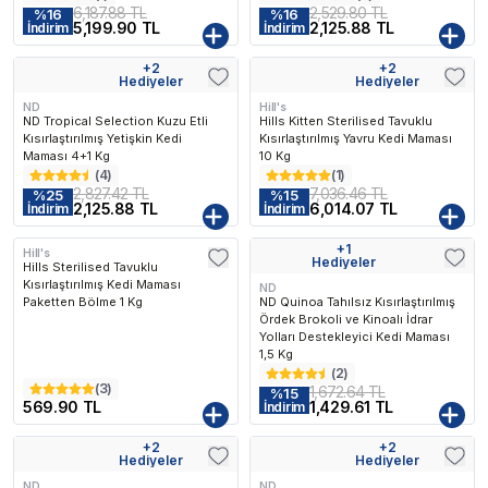
6,187.88 TL
2,529.80 TL
%
16
%
16
5,199.90 TL
2,125.88 TL
İndirim
İndirim
+
2
+
2
Kargo Bedava
Kargo Bedava
Hediyeler
Hediyeler
ND
Hill's
ND Tropical Selection Kuzu Etli
Hills Kitten Sterilised Tavuklu
Kısırlaştırılmış Yetişkin Kedi
Kısırlaştırılmış Yavru Kedi Maması
Maması 4+1 Kg
10 Kg
(
4
)
(
1
)
2,827.42 TL
7,036.46 TL
%
25
%
15
2,125.88 TL
6,014.07 TL
İndirim
İndirim
+
1
Hill's
Kargo Bedava
Hediyeler
Hills Sterilised Tavuklu
Kısırlaştırılmış Kedi Maması
ND
Paketten Bölme 1 Kg
ND Quinoa Tahılsız Kısırlaştırılmış
Ördek Brokoli ve Kinoalı İdrar
Yolları Destekleyici Kedi Maması
1,5 Kg
(
2
)
(
3
)
1,672.64 TL
%
15
569.90 TL
1,429.61 TL
İndirim
+
2
+
2
Kargo Bedava
Kargo Bedava
Hediyeler
Hediyeler
ND
ND