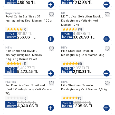
459.90 TL
1,314.56 TL
İndirim
İndirim
Royal Canin
ND
Kargo Bedava
Royal Canin Sterilised 37
ND Tropical Selection Tavuklu
Kısırlaştırılmış Kedi Maması 400gr
Kısırlaştırılmış Yetişkin Kedi
Maması 10Kg
(
7
)
(
3
)
281.67 TL
4,497.35 TL
%
9
%
19
256.06 TL
3,626.90 TL
İndirim
İndirim
Hill's
Hill's
Kargo Bedava
Kargo Bedava
Hills Sterilised Tavuklu
Hills Sterilised Tavuklu
Kısırlaştırılmış Kedi Maması
Kısırlaştırılmış Kedi Maması 3Kg
8Kg+2Kg Bonus Paket
(
9
)
(
9
)
6,402.77 TL
2,955.13 TL
%
15
%
29
5,472.45 TL
2,110.81 TL
İndirim
İndirim
Pro Plan
Hill's
Kargo Bedava
Kargo Bedava
Pro Plan LiveClear Sterilised
Hills Sterilised Tavuklu
Hindili Kısırlaştırılmış Kedi Maması
Kısırlaştırılmış Kedi Maması 1,5 Kg
7Kg
(
0
)
(
1
)
4,484.49 TL
1,939.44 TL
%
10
%
28
4,040.08 TL
1,395.28 TL
İndirim
İndirim