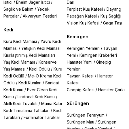
Isıtıcı
/
Eheim Jager Isıtıcı
/
Darı
Sağlık ve Bakım
/
Yedek
Ferplast Kuş Kafesi
/
Dayang
Parçalar
/
Akvaryum Testleri
Papağan Kafesi
/
Kuş Sağlığı
Vision Kuş Kafesi
/
Gaga Taşı
Kedi
Kemirgen
Kuru Kedi Maması
/
Yavru Kedi
Maması
/
Yetişkin Kedi Maması
Kemirgen Yemleri
/
Tavşan
Kısırlaştırılmış Kedi Mamaları
Yemi
/
Kemirgen Krakerleri
Yaş Kedi Maması
/
Konserve
Hamster Yemi
/
Ginepig
Yaş Maması
/
Kedi Ödülü
/
Kuru
Yemleri
Kedi Ödülü
/
Me-O Krema Kedi
Tavşan Kafesi
/
Hamster
Ödülü
/
Kedi Kumları
/
Sanicat
Kafesi
Kedi Kumu
/
Ever Clean Kedi
Ginepig Kafesi
/
Hamster Çarkı
Kumu
/
Lindocat Kedi Kumu
/
Sürüngen
Akıllı Kedi Tuvaleti
/
Mama Kabı
Kedi Tırmalama Tahtaları
/
Kedi
Sürüngen Teraryum
/
Tarakları
/
Furminator Taraklar
Sürüngen Matı
/
Sürüngen
Yemleri
/
Gecko Yemleri
/