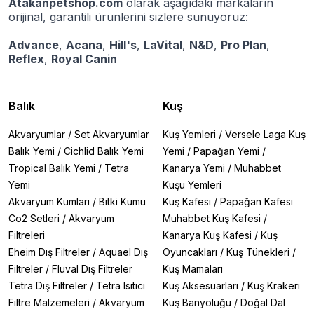
Atakanpetshop.com
olarak aşağıdaki markaların
orijinal, garantili ürünlerini sizlere sunuyoruz:
Advance
,
Acana
,
Hill's
,
LaVital
,
N&D
,
Pro Plan
,
Reflex
,
Royal Canin
Balık
Kuş
Akvaryumlar
/
Set Akvaryumlar
Kuş Yemleri
/
Versele Laga Kuş
Balık Yemi
/
Cichlid Balık Yemi
Yemi
/
Papağan Yemi
/
Tropical Balık Yemi
/
Tetra
Kanarya Yemi
/
Muhabbet
Yemi
Kuşu Yemleri
Akvaryum Kumları
/
Bitki Kumu
Kuş Kafesi
/
Papağan Kafesi
Co2 Setleri
/
Akvaryum
Muhabbet Kuş Kafesi
/
Filtreleri
Kanarya Kuş Kafesi
/
Kuş
Eheim Dış Filtreler
/
Aquael Dış
Oyuncakları
/
Kuş Tünekleri
/
Filtreler
/
Fluval Dış Filtreler
Kuş Mamaları
Tetra Dış Filtreler
/
Tetra Isıtıcı
Kuş Aksesuarları
/
Kuş Krakeri
Filtre Malzemeleri
/
Akvaryum
Kuş Banyoluğu
/
Doğal Dal