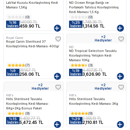
LaVital Kuzulu Kısırlaştırılmış Kedi
ND Ocean Ringa Balığı ve
Maması 1,5Kg
Portakallı Tahılsız Kısırlaştırılmış
Kedi Maması 1,5 Kg
(
0
)
(
0
)
549.90 TL
1,748.36 TL
%
16
%
25
459.90 TL
1,314.56 TL
İndirim
İndirim
+
2
Royal Canin
Kargo Bedava
Hediyeler
Royal Canin Sterilised 37
Kısırlaştırılmış Kedi Maması 400gr
ND
ND Tropical Selection Tavuklu
Kısırlaştırılmış Yetişkin Kedi
Maması 10Kg
(
7
)
(
3
)
281.67 TL
4,497.35 TL
%
9
%
19
256.06 TL
3,626.90 TL
İndirim
İndirim
+
2
+
2
Kargo Bedava
Kargo Bedava
Hediyeler
Hediyeler
Hill's
Hill's
Hills Sterilised Tavuklu
Hills Sterilised Tavuklu
Kısırlaştırılmış Kedi Maması
Kısırlaştırılmış Kedi Maması 3Kg
8Kg+2Kg Bonus Paket
(
9
)
(
9
)
6,402.77 TL
2,955.13 TL
%
15
%
29
5,472.45 TL
2,110.81 TL
İndirim
İndirim
lenen
En Çok Favorilenen
En Çok Favorilenen