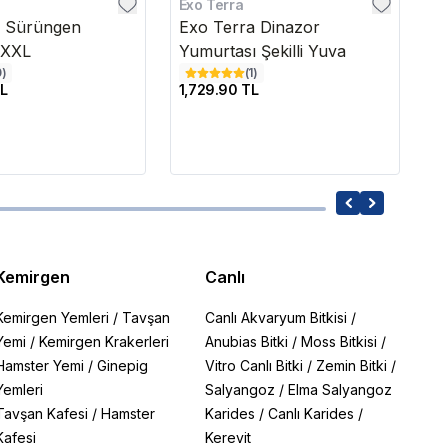
Exo Terra
Ex
a Sürüngen
Exo Terra Dinazor
E
 XXL
Yumurtası Şekilli Yuva
1
0
)
(
1
)
L
1,729.90 TL
3,
Kemirgen
Canlı
Kemirgen Yemleri
/
Tavşan
Canlı Akvaryum Bitkisi
/
Yemi
/
Kemirgen Krakerleri
Anubias Bitki
/
Moss Bitkisi
/
Hamster Yemi
/
Ginepig
Vitro Canlı Bitki
/
Zemin Bitki
/
Yemleri
Salyangoz
/
Elma Salyangoz
Tavşan Kafesi
/
Hamster
Karides
/
Canlı Karides
/
Kafesi
Kerevit