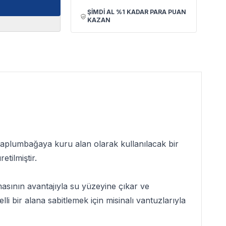
ŞİMDİ AL %1 KADAR PARA PUAN
KAZAN
aplumbağaya kuru alan olarak kullanılacak bir
tilmiştir.
lmasının avantajıyla su yüzeyine çıkar ve
i bir alana sabitlemek için misinalı vantuzlarıyla