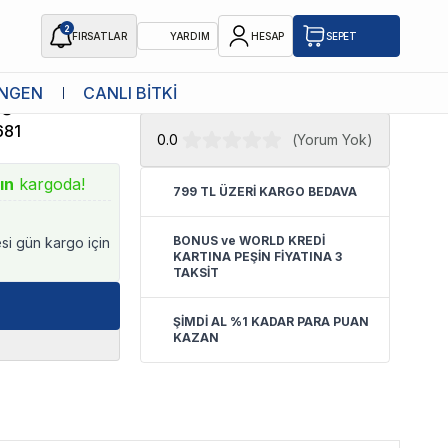
2
FIRSATLAR
YARDIM
HESAP
SEPET
★ Atakan Petshop,
Exo Terra yetkili
NGEN
CANLI BİTKİ
ğa Adası
satıcısıdır.
681
0.0
(
Yorum Yok
)
ın
kargoda!
799 TL ÜZERİ KARGO BEDAVA
BONUS ve WORLD KREDİ
esi gün kargo için
KARTINA PEŞİN FİYATINA 3
TAKSİT
ŞİMDİ AL %1 KADAR PARA PUAN
KAZAN