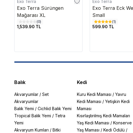
Exo Terra
Exo Terra
Exo Terra Sürüngen
Exo Terra Eck We
Mağarası XL
Small
(
0
)
(
1
)
1,539.90 TL
599.90 TL
Balık
Kedi
Akvaryumlar
/
Set
Kuru Kedi Maması
/
Yavru
Akvaryumlar
Kedi Maması
/
Yetişkin Kedi
Balık Yemi
/
Cichlid Balık Yemi
Maması
Tropical Balık Yemi
/
Tetra
Kısırlaştırılmış Kedi Mamaları
Yemi
Yaş Kedi Maması
/
Konserve
Akvaryum Kumları
/
Bitki
Yaş Maması
/
Kedi Ödülü
/