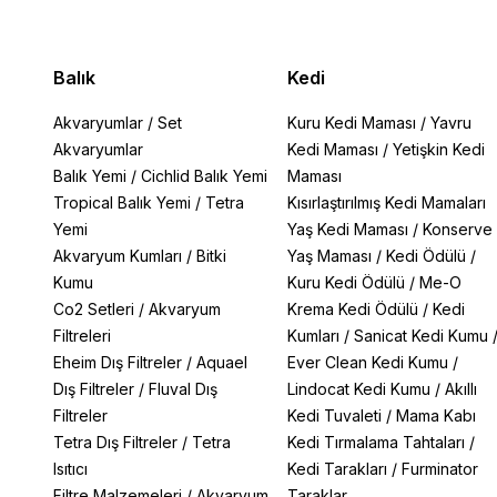
Balık
Kedi
Akvaryumlar
/
Set
Kuru Kedi Maması
/
Yavru
Akvaryumlar
Kedi Maması
/
Yetişkin Kedi
Balık Yemi
/
Cichlid Balık Yemi
Maması
Tropical Balık Yemi
/
Tetra
Kısırlaştırılmış Kedi Mamaları
Yemi
Yaş Kedi Maması
/
Konserve
Akvaryum Kumları
/
Bitki
Yaş Maması
/
Kedi Ödülü
/
Kumu
Kuru Kedi Ödülü
/
Me-O
Co2 Setleri
/
Akvaryum
Krema Kedi Ödülü
/
Kedi
Filtreleri
Kumları
/
Sanicat Kedi Kumu
Eheim Dış Filtreler
/
Aquael
Ever Clean Kedi Kumu
/
Dış Filtreler
/
Fluval Dış
Lindocat Kedi Kumu
/
Akıllı
Filtreler
Kedi Tuvaleti
/
Mama Kabı
Tetra Dış Filtreler
/
Tetra
Kedi Tırmalama Tahtaları
/
Isıtıcı
Kedi Tarakları
/
Furminator
Filtre Malzemeleri
/
Akvaryum
Taraklar