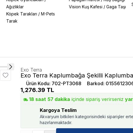
Ağızlıklar
Vision Kuş Kafesi
/
Gaga Taşı
Köpek Tarakları
/
M-Pets
Tarak
Exo Terra
Exo Terra Kaplumbağa Şekilli Kaplumba
Ürün Kodu
:
702-PT3068
Barkod
:
015561230
1,276.39
TL
18
saat
57
dakika
içinde sipariş verirseniz
yar
Kargoya Teslim
Akvaryum bitkileri kategorisindeki siparişler ert
hazırlanmaktadır.