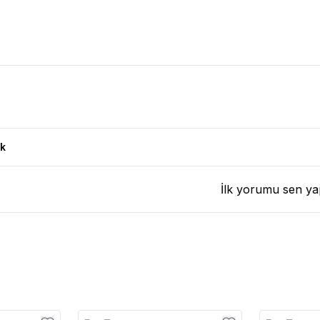
ün Yorumları
k
İlk yorumu sen ya