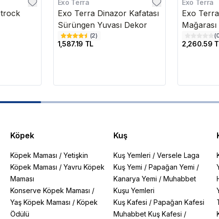
Exo Terra
Exo Terra
trock
Exo Terra Dinazor Kafatası
Exo Terr
Sürüngen Yuvası Dekor
Mağarası
(
2
)
(
1,587.19 TL
2,260.59 T
Köpek
Kuş
Köpek Maması
/
Yetişkin
Kuş Yemleri
/
Versele Laga
Köpek Maması
/
Yavru Köpek
Kuş Yemi
/
Papağan Yemi
/
Maması
Kanarya Yemi
/
Muhabbet
Konserve Köpek Maması
/
Kuşu Yemleri
Yaş Köpek Maması
/
Köpek
Kuş Kafesi
/
Papağan Kafesi
Ödülü
Muhabbet Kuş Kafesi
/