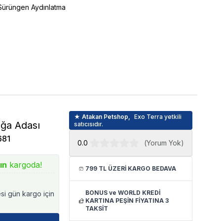
Sürüngen Aydınlatma
★ Atakan Petshop,
Exo Terra yetkili
ğa Adası
satıcısıdır.
681
0.0
(
Yorum Yok
)
ın
kargoda!
799 TL ÜZERİ KARGO BEDAVA
BONUS ve WORLD KREDİ
esi gün kargo için
KARTINA PEŞİN FİYATINA 3
TAKSİT