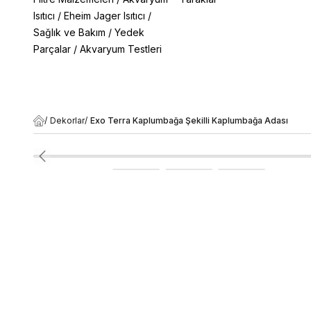
Isıtıcı
/
Eheim Jager Isıtıcı
/
Sağlık ve Bakım
/
Yedek
Parçalar
/
Akvaryum Testleri
/
Dekorlar
/
Exo Terra Kaplumbağa Şekilli Kaplumbağa Adası