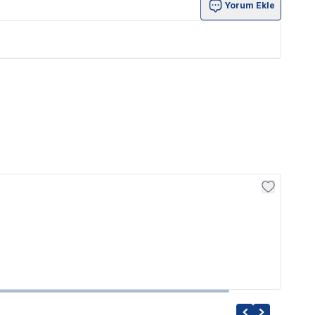
Yorum Ekle
Exo T
Exo 
599.