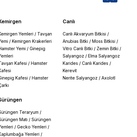
Kemirgen
Canlı
Kemirgen Yemleri
/
Tavşan
Canlı Akvaryum Bitkisi
/
Yemi
/
Kemirgen Krakerleri
Anubias Bitki
/
Moss Bitkisi
/
Hamster Yemi
/
Ginepig
Vitro Canlı Bitki
/
Zemin Bitki
/
Yemleri
Salyangoz
/
Elma Salyangoz
Tavşan Kafesi
/
Hamster
Karides
/
Canlı Karides
/
Kafesi
Kerevit
Ginepig Kafesi
/
Hamster
Nerite Salyangoz
/
Axolotl
Çarkı
Sürüngen
Sürüngen Teraryum
/
Sürüngen Matı
/
Sürüngen
Yemleri
/
Gecko Yemleri
/
Kaplumbağa Yemleri
/