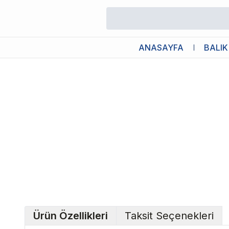
/
Dekorlar
/
Exo Terra Kaplumbağa Şekilli Kaplumbağa Adası
ANASAYFA
BALIK
Ürün Özellikleri
Taksit Seçenekleri