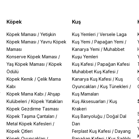
Köpek
Kuş
Köpek Maması
/
Yetişkin
Kuş Yemleri
/
Versele Laga
Köpek Maması
/
Yavru Köpek
Kuş Yemi
/
Papağan Yemi
/
Maması
Kanarya Yemi
/
Muhabbet
Konserve Köpek Maması
/
Kuşu Yemleri
Yaş Köpek Maması
/
Köpek
Kuş Kafesi
/
Papağan Kafesi
Ödülü
Muhabbet Kuş Kafesi
/
Köpek Kemik
/
Çelik Mama
Kanarya Kuş Kafesi
/
Kuş
Kabı
Oyuncakları
/
Kuş Tünekleri
/
/
Köpek Mama Kabı
/
Ahşap
Kuş Mamaları
Kulübeleri
/
Köpek Yatakları
Kuş Aksesuarları
/
Kuş
Köpek Gezdirme Tasması
Krakeri
Köpek Taşıma Çantaları
/
Kuş Banyoluğu
/
Doğal Dal
Metal Köpek Kafesleri
/
Darı
Köpek Çitleri
Ferplast Kuş Kafesi
/
Dayang
Köpek Oyuncakları
/
Papağan Kafesi
/
Kuş Sağlığı