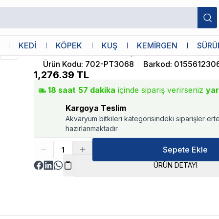
Exo Terra
KEDİ
KÖPEK
KUŞ
KEMİRGEN
SÜRÜ
Exo Terra Kaplumbağa Şekilli Kaplumba
Ürün Kodu
:
702-PT3068
Barkod
:
015561230
1,276.39
TL
18
saat
57
dakika
içinde sipariş verirseniz
yar
Kargoya Teslim
Akvaryum bitkileri kategorisindeki siparişler ert
hazırlanmaktadır.
Sepete Ekle
ÜRÜN DETAYI