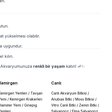
in.
utun.
at yükselmesi olabilir.
ha uygundur.
 kılın.
. Akvaryumunuza
renkli bir yaşam
katın!
🦐✨
Kemirgen
Canlı
Kemirgen Yemleri
/
Tavşan
Canlı Akvaryum Bitkisi
/
Yemi
/
Kemirgen Krakerleri
Anubias Bitki
/
Moss Bitkisi
/
Hamster Yemi
/
Ginepig
Vitro Canlı Bitki
/
Zemin Bitki
/
Yemleri
Salyangoz
/
Elma Salyangoz