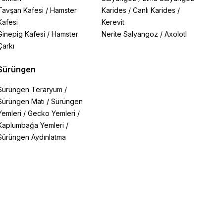
Tavşan Kafesi
/
Hamster
Karides
/
Canlı Karides
/
Kafesi
Kerevit
Ginepig Kafesi
/
Hamster
Nerite Salyangoz
/
Axolotl
Çarkı
Sürüngen
Sürüngen Teraryum
/
Sürüngen Matı
/
Sürüngen
Yemleri
/
Gecko Yemleri
/
Kaplumbağa Yemleri
/
Sürüngen Aydınlatma