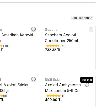
Son Eklenen
ki
Seachem
ı Amerikan Kereviti
Seachem Axolotl
m
Conditioner 250ml
(
10
)
(
4
)
 TL
732.32 TL
l
İthâl Bitki
Tükendi
l Axolotl Sticks
Axolotl Ambystoma
135gr
Mexicanum 5-6 Cm
(
8
)
(
1
)
 TL
499.90 TL