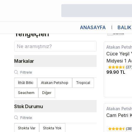
/
Canlı
/
Karides & Tatlı Su Yengeçleri
Karides & Tatlı Su
ANASAYFA
BALIK
Yengeçleri
Stokta
Atakan Pets
Cüce Yeşil 
Midyesi 1 A
Markalar
(
27
99.90 TL
İthâl Bitki
Atakan Petshop
Tropical
Seachem
Diğer
Stok Durumu
Atakan Pets
Cam Petri 
Stokta Var
Stokta Yok
(
38