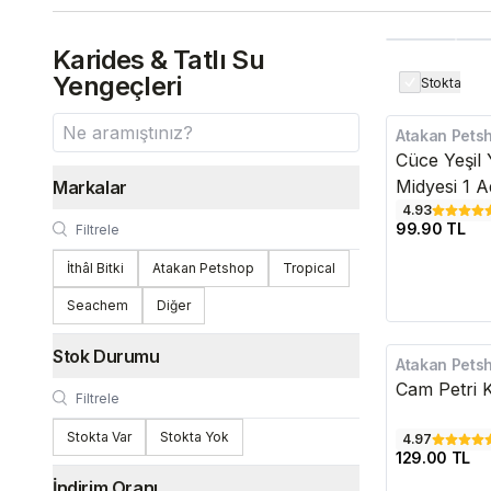
Karides & Tatlı Su
Yengeçleri
Stokta
Atakan Pets
Cüce Yeşil 
Midyesi 1 A
Markalar
4.93
99.90 TL
İthâl Bitki
Atakan Petshop
Tropical
Seachem
Diğer
Stok Durumu
Atakan Pets
Cam Petri 
Stokta Var
Stokta Yok
4.97
129.00 TL
İndirim Oranı