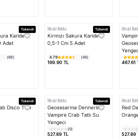
İthâl Bitki
İthâl Bit
Tükendi
Tükendi
ura Karides
Kırmızı Sakura Karides
Vampir
0 Adet
0,5-1 Cm 5 Adet
Geoses
Yengec
(
88
)
4.79
(
48
)
199.90 TL
467.61 
İthâl Bitki
İthâl Bit
Tükendi
Tükendi
b Disco Tatlı
Geosesarma Dennerle
Red De
Vampire Crab Tatlı Su
Orange
Yengeci
(
0
)
527.89 TL
527.89 