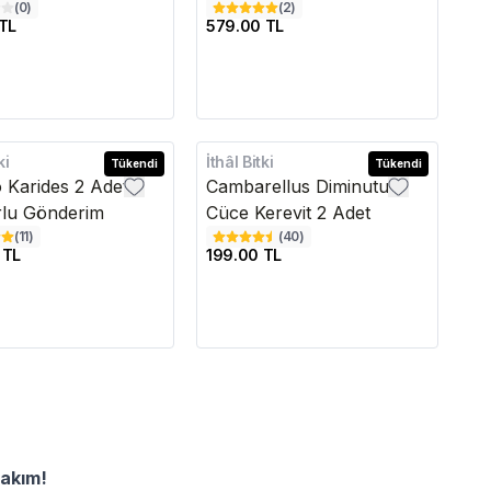
(
0
)
(
2
)
TL
579.00 TL
ki
İthâl Bitki
Tükendi
Tükendi
Karides 2 Adet
Cambarellus Diminutus
rlu Gönderim
Cüce Kerevit 2 Adet
(
11
)
(
40
)
 TL
199.00 TL
Bakım!