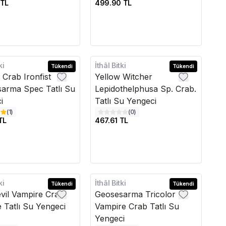
 TL
499.90 TL
ki
İthâl Bitki
Tükendi
Tükendi
 Crab Ironfist
Yellow Witcher
arma Spec Tatlı Su
Lepidothelphusa Sp. Crab.
i
Tatlı Su Yengeci
(
1
)
(
0
)
TL
467.61 TL
ki
İthâl Bitki
Tükendi
Tükendi
vil Vampire Crab
Geosesarma Tricolor
 Tatlı Su Yengeci
Vampire Crab Tatlı Su
Yengeci