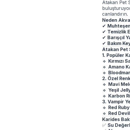
Atakan Pet 
buluşturuyo
canlandırın.
Neden Akvar
✔
Muhteşem
✔
Temizlik E
✔
Barışçıl Y
✔
Bakım Key
Atakan Pet 
1. Popüler K
🔹
Kırmızı S
🔹
Amano Kar
🔹
Bloodmary
2. Özel Renk
🔹
Mavi Mel
🔹
Yeşil Jel
🔹
Karbon Ri
3. Vampir Y
🔹
Red Ruby
🔹
Red Devi
Karides Bak
✅
Su Değerl