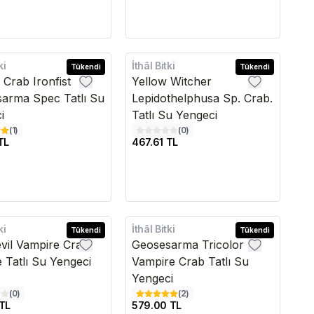
ki
İthâl Bitki
Tükendi
Tükendi
 Crab Ironfist
Yellow Witcher
arma Spec Tatlı Su
Lepidothelphusa Sp. Crab.
i
Tatlı Su Yengeci
(
1
)
(
0
)
TL
467.61 TL
ki
İthâl Bitki
Tükendi
Tükendi
vil Vampire Crab
Geosesarma Tricolor
 Tatlı Su Yengeci
Vampire Crab Tatlı Su
Yengeci
(
0
)
(
2
)
TL
579.00 TL