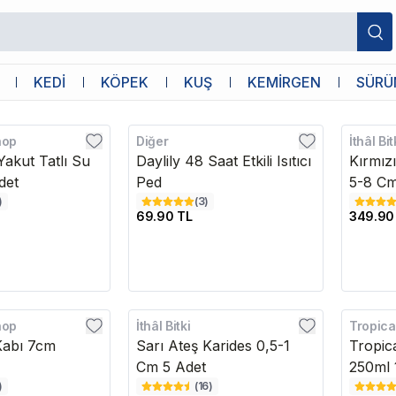
KEDİ
KÖPEK
KUŞ
KEMİRGEN
SÜRÜ
hop
Diğer
İthâl Bit
Yakut Tatlı Su
Daylily 48 Saat Etkili Isıtıcı
Kırmız
det
Ped
5-8 C
)
(
3
)
69.90 TL
349.90
hop
İthâl Bitki
Tropica
Kabı 7cm
Sarı Ateş Karides 0,5-1
Tropica
Cm 5 Adet
250ml 
)
(
16
)