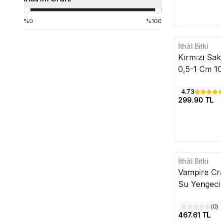
%0
%100
İthâl Bitki
Kırmızı Sak
0,5-1 Cm 1
4.73
299.90 TL
İthâl Bitki
Vampire Cra
Su Yengeci
(
0
)
467.61 TL