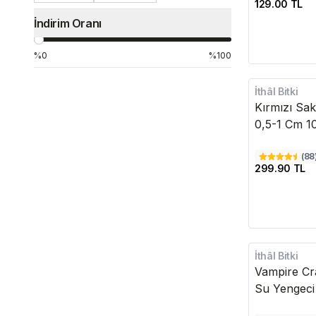
129.00 TL
İndirim Oranı
%0
%100
İthâl Bitki
Kırmızı Sak
0,5-1 Cm 1
(
88
299.90 TL
İthâl Bitki
Vampire Cra
Su Yengeci