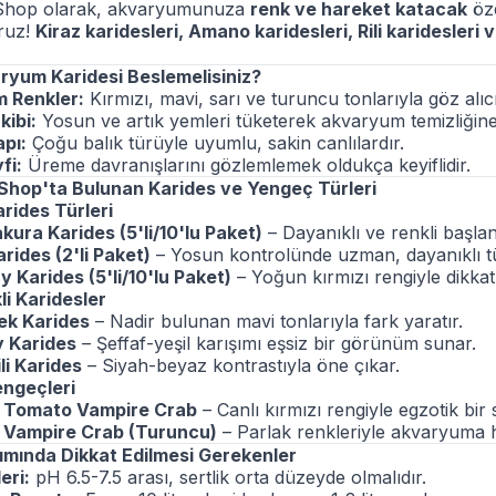
Shop olarak, akvaryumunuza
renk ve hareket katacak
öze
ruz!
Kiraz karidesleri, Amano karidesleri, Rili karidesleri
yum Karidesi Beslemelisiniz?
 Renkler:
Kırmızı, mavi, sarı ve turuncu tonlarıyla göz alı
kibi:
Yosun ve artık yemleri tüketerek akvaryum temizliğine
apı:
Çoğu balık türüyle uyumlu, sakin canlılardır.
fi:
Üreme davranışlarını gözlemlemek oldukça keyiflidir.
Shop'ta Bulunan Karides ve Yengeç Türleri
arides Türleri
akura Karides (5'li/10'lu Paket)
– Dayanıklı ve renkli başlan
ides (2'li Paket)
– Yosun kontrolünde uzman, dayanıklı tü
 Karides (5'li/10'lu Paket)
– Yoğun kırmızı rengiyle dikkat
li Karidesler
ek Karides
– Nadir bulunan mavi tonlarıyla fark yaratır.
ly Karides
– Şeffaf-yeşil karışımı eşsiz bir görünüm sunar.
li Karides
– Siyah-beyaz kontrastıyla öne çıkar.
engeçleri
 Tomato Vampire Crab
– Canlı kırmızı rengiyle egzotik bir 
l Vampire Crab (Turuncu)
– Parlak renkleriyle akvaryuma h
ımında Dikkat Edilmesi Gerekenler
eri:
pH 6.5-7.5 arası, sertlik orta düzeyde olmalıdır.