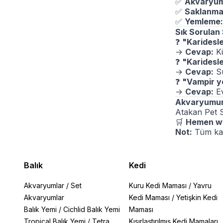
✅
Akvaryum
✅
Saklanma 
✅
Yemleme:
Sık Sorulan
❓
"Karidesle
→
Cevap:
Kü
❓
"Karidesl
→
Cevap:
Su
❓
"Vampir y
→
Cevap:
Ev
Akvaryumunu
Atakan Pet
🛒
Hemen
w
Not:
Tüm kar
Balık
Kedi
Akvaryumlar
/
Set
Kuru Kedi Maması
/
Yavru
Akvaryumlar
Kedi Maması
/
Yetişkin Kedi
Balık Yemi
/
Cichlid Balık Yemi
Maması
Tropical Balık Yemi
/
Tetra
Kısırlaştırılmış Kedi Mamaları