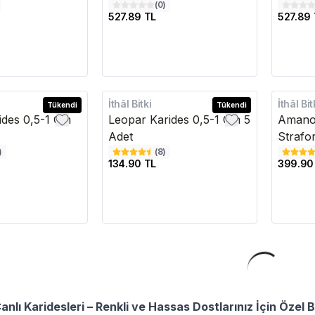
(
0
)
527.89 TL
527.89 
İthâl Bitki
İthâl Bit
Tükendi
Tükendi
ides 0,5-1 Cm
Leopar Karides 0,5-1 Cm 5
Amano 
Adet
Strafo
)
(
8
)
134.90 TL
399.90
lı Karidesleri – Renkli ve Hassas Dostlarınız İçin Özel 