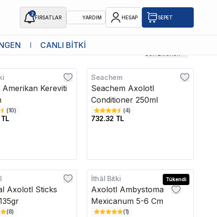
2
FIRSATLAR
YARDIM
HESAP
SEPET
NGEN
CANLI BİTKİ
Son Eklenen
ki
Seachem
ı Amerikan Kereviti
Seachem Axolotl
m
Conditioner 250ml
(
10
)
(
4
)
 TL
732.32 TL
l
İthâl Bitki
Tükendi
l Axolotl Sticks
Axolotl Ambystoma
135gr
Mexicanum 5-6 Cm
(
8
)
(
1
)