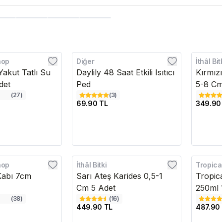
hop
Diğer
İthâl Bit
Yakut Tatlı Su
Daylily 48 Saat Etkili Isıtıcı
Kırmız
det
Ped
5-8 C
(
27
)
(
3
)
69.90 TL
349.90
hop
İthâl Bitki
Tropica
Kabı 7cm
Sarı Ateş Karides 0,5-1
Tropica
Cm 5 Adet
250ml 
(
38
)
(
16
)
449.90 TL
487.90