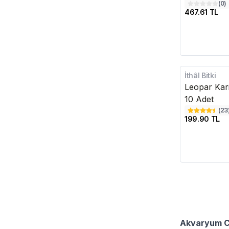
(
0
)
467.61 TL
İthâl Bitki
Leopar Kar
10 Adet
(
23
199.90 TL
Akvaryum Can