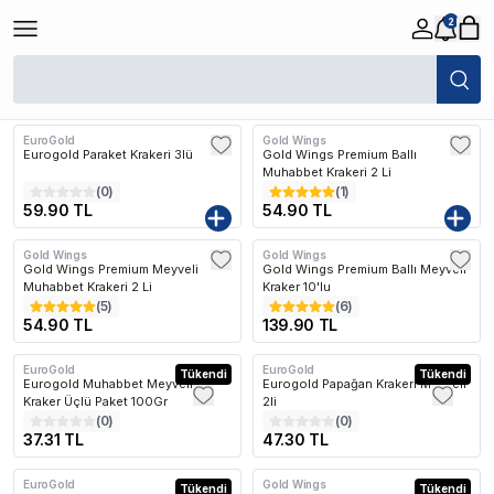
2
/
Kuş
/
Kuş Krakerleri ve Ödül Yemi
Filtreler
Öne Çıkanlar
EuroGold
Gold Wings
Eurogold Paraket Krakeri 3lü
Gold Wings Premium Ballı
Muhabbet Krakeri 2 Li
(
0
)
(
1
)
59.90 TL
54.90 TL
Gold Wings
Gold Wings
Gold Wings Premium Meyveli
Gold Wings Premium Ballı Meyveli
Muhabbet Krakeri 2 Li
Kraker 10'lu
(
5
)
(
6
)
54.90 TL
139.90 TL
EuroGold
EuroGold
Tükendi
Tükendi
Eurogold Muhabbet Meyveli
Eurogold Papağan Krakeri Meyveli
Kraker Üçlü Paket 100Gr
2li
(
0
)
(
0
)
37.31 TL
47.30 TL
EuroGold
Gold Wings
Tükendi
Tükendi