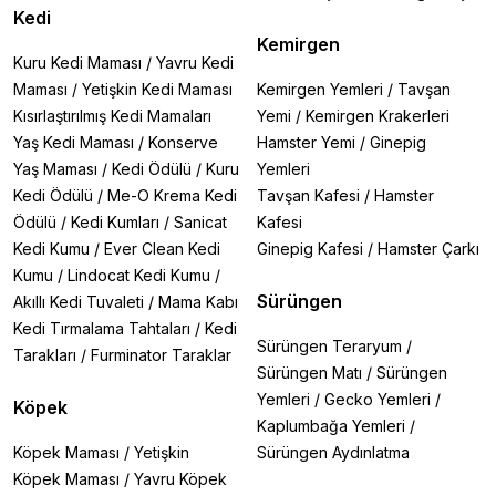
Kedi
Kemirgen
Kuru Kedi Maması
/
Yavru Kedi
Maması
/
Yetişkin Kedi Maması
Kemirgen Yemleri
/
Tavşan
Kısırlaştırılmış Kedi Mamaları
Yemi
/
Kemirgen Krakerleri
Yaş Kedi Maması
/
Konserve
Hamster Yemi
/
Ginepig
Yaş Maması
/
Kedi Ödülü
/
Kuru
Yemleri
Kedi Ödülü
/
Me-O Krema Kedi
Tavşan Kafesi
/
Hamster
Ödülü
/
Kedi Kumları
/
Sanicat
Kafesi
Kedi Kumu
/
Ever Clean Kedi
Ginepig Kafesi
/
Hamster Çarkı
Kumu
/
Lindocat Kedi Kumu
/
Sürüngen
Akıllı Kedi Tuvaleti
/
Mama Kabı
Kedi Tırmalama Tahtaları
/
Kedi
Sürüngen Teraryum
/
Tarakları
/
Furminator Taraklar
Sürüngen Matı
/
Sürüngen
Yemleri
/
Gecko Yemleri
/
Köpek
Kaplumbağa Yemleri
/
Köpek Maması
/
Yetişkin
Sürüngen Aydınlatma
Köpek Maması
/
Yavru Köpek