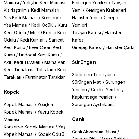
Maması
/
Yetişkin Kedi Maması
Kemirgen Yemleri
/
Tavşan
kuşlarınız için hem besleyici hem de eğlenceli bir
Kısırlaştırılmış Kedi Mamaları
Yemi
/
Kemirgen Krakerleri
deneyim sunacaktır.
Yaş Kedi Maması
/
Konserve
Hamster Yemi
/
Ginepig
Atakan Pet Shop farkıyla sunduğumuz
kuş krakerleri
Yaş Maması
/
Kedi Ödülü
/
Kuru
Yemleri
ve ödül mamaları
, kuşunuzun beslenmesine çeşitlilik
Kedi Ödülü
/
Me-O Krema Kedi
Tavşan Kafesi
/
Hamster
katarken aynı zamanda onunla aranızdaki bağı
Ödülü
/
Kedi Kumları
/
Sanicat
Kafesi
güçlendirmenize de yardımcı olacaktır.
Kedi Kumu
/
Ever Clean Kedi
Ginepig Kafesi
/
Hamster Çarkı
Neden Atakan Pet Shop'tan Kuş Krakeri Almalısınız?
Kumu
/
Lindocat Kedi Kumu
/
✔
%100 Doğal İçerik:
Yapay tatlandırıcı, koruyucu
Sürüngen
Akıllı Kedi Tuvaleti
/
Mama Kabı
veya renklendirici içermeyen formüller
Kedi Tırmalama Tahtaları
/
Kedi
✔
Türlere Özel:
Muhabbet kuşu, papağan, kanarya
Sürüngen Teraryum
/
Tarakları
/
Furminator Taraklar
gibi farklı türler için özel geliştirilmiş çeşitler
Sürüngen Matı
/
Sürüngen
✔
Besin Değeri Yüksek:
Vitamin, mineral ve protein
Yemleri
/
Gecko Yemleri
/
Köpek
açısından zengin içerikler
Kaplumbağa Yemleri
/
✔
Lezzet Garantisi:
Kuşlarınızın severek tüketeceği
çeşitli tat seçenekleri
Köpek Maması
/
Yetişkin
Sürüngen Aydınlatma
✔
Güvenilir Markalar:
Gold Wings, Eurogold, Jungle
Köpek Maması
/
Yavru Köpek
gibi sektörün önde gelen markaları
Canlı
Maması
✔
Uzman Desteği:
Satış sonrası kuş beslenmesi
Konserve Köpek Maması
/
Yaş
konusunda profesyonel danışmanlık
Canlı Akvaryum Bitkisi
/
Köpek Maması
/
Köpek Ödülü
✔
Gaga Sağlığı:
Sert yapısıyla doğal gaga bakımı