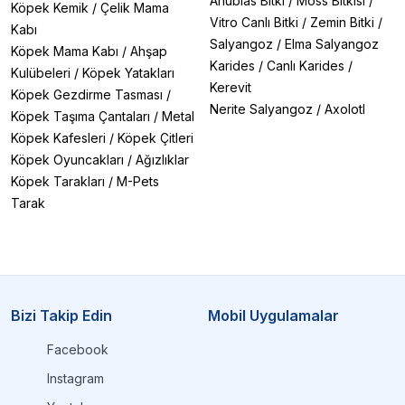
Anubias Bitki
/
Moss Bitkisi
/
sağlar
Köpek Kemik
/
Çelik Mama
Vitro Canlı Bitki
/
Zemin Bitki
/
✔
Zihinsel Uyarım:
Kuşlarınızın sıkılmasını önleyen
Kabı
eğlenceli aktivite
Salyangoz
/
Elma Salyangoz
Köpek Mama Kabı
/
Ahşap
✔
Eğitim Desteği:
Davranış eğitiminde etkili ödül aracı
Karides
/
Canlı Karides
/
Kulübeleri
/
Köpek Yatakları
Kerevit
Köpek Gezdirme Tasması
/
Kuş Krakeri Çeşitlerimiz
Nerite Salyangoz
/
Axolotl
1. Muhabbet Kuşu Krakerleri
Köpek Taşıma Çantaları
/
Metal
Gold Wings Premium Ballı Muhabbet Krakeri:
Doğal
Köpek Kafesleri
/
Köpek Çitleri
bal ve tahıl karışımı
Köpek Oyuncakları
/
Ağızlıklar
Eurogold Meyveli Kraker Üçlü Paket:
Vitamin deposu
Köpek Tarakları
/
M-Pets
meyve parçacıklı
Tarak
Jungle Tava Kraker Ballı:
Fırınlanmış doğal lezzet
2. Papağan & Paraket Krakerleri
Gold Wings Jumbo Papağan Krakeri:
Büyük boy,
uzun süreli çiğneme keyfi
Eurogold Papağan Krakeri Meyveli:
Antioksidan içerikli
özel formül
Jungle Paraket Krakeri 3'lü Paket:
Bizi Takip Edin
Mobil Uygulamalar
Farklı lezzetlerle
çeşitlilik
Facebook
3. Kanarya & Sultan Papağanı Krakerleri
Gold Wings Ballı Yumurtalı Kanarya Krakeri:
Protein
Instagram
ve enerji desteği