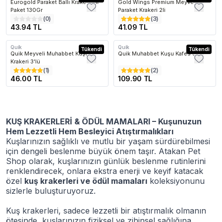
Eurogold Paraket Ballı Kraker İkili
Gold Wings Premium Meyveli
Paket 130Gr
Paraket Krakeri 2li
(
0
)
(
3
)
43.94 TL
41.09 TL
Quik
Quik
Tükendi
Tükendi
Quik Meyveli Muhabbet Kuşu
Quik Muhabbet Kuşu Kafes Seti
Krakeri 3'lü
(
1
)
(
2
)
46.00 TL
109.90 TL
KUŞ KRAKERLERİ & ÖDÜL MAMALARI – Kuşunuzun
Hem Lezzetli Hem Besleyici Atıştırmalıkları
Kuşlarınızın sağlıklı ve mutlu bir yaşam sürdürebilmesi
için dengeli beslenme büyük önem taşır. Atakan Pet
Shop olarak, kuşlarınızın günlük beslenme rutinlerini
renklendirecek, onlara ekstra enerji ve keyif katacak
özel
kuş krakerleri ve ödül mamaları
koleksiyonunu
sizlerle buluşturuyoruz.
Kuş krakerleri, sadece lezzetli bir atıştırmalık olmanın
ötesinde, kuşlarınızın fiziksel ve zihinsel sağlığına