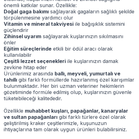
önemli katkılar sunar. Özellikle:
Doğal gaga bakımı
sağlayarak gagaların sağlıklı şekilde
törpülenmesine yardımcı olur
Vitamin ve mineral takviyesi
ile bağışıklık sistemini
güçlendirir
Zihinsel uyarım
sağlayarak kuşlarınızın sıkılmasını
önler
Eğitim süreçlerinde
etkili bir ödül aracı olarak
kullanılabilir
Çeşitli lezzet seçenekleri
ile kuşlarınızın damak
zevkine hitap eder
Ürünlerimiz arasında
ballı, meyveli, yumurtalı ve
tahıllı
gibi farklı formüllerde hazırlanmış özel karışımlar
bulunmaktadır. Her biri uzman veteriner hekimlerin
gözetiminde formüle edilmiş olup, kuşlarınızın güvenle
tüketebileceği kalitededir.
Özellikle
muhabbet kuşları, papağanlar, kanaryalar
ve sultan papağanları
gibi farklı türlere özel olarak
geliştirilmiş kraker çeşitlerimizle, kuşunuzun
ihtiyaçlarına tam olarak uygun ürünleri bulabilirsiniz.