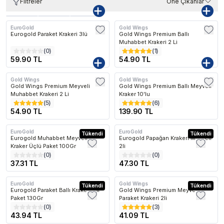
Filtreler
Öne Çıkanlar
EuroGold
Gold Wings
Eurogold Paraket Krakeri 3lü
Gold Wings Premium Ballı
Muhabbet Krakeri 2 Li
(
0
)
(
1
)
59.90 TL
54.90 TL
Gold Wings
Gold Wings
Gold Wings Premium Meyveli
Gold Wings Premium Ballı Meyveli
Muhabbet Krakeri 2 Li
Kraker 10'lu
(
5
)
(
6
)
54.90 TL
139.90 TL
EuroGold
EuroGold
Tükendi
Tükendi
Eurogold Muhabbet Meyveli
Eurogold Papağan Krakeri Meyveli
Kraker Üçlü Paket 100Gr
2li
(
0
)
(
0
)
37.31 TL
47.30 TL
EuroGold
Gold Wings
Tükendi
Tükendi
Eurogold Paraket Ballı Kraker İkili
Gold Wings Premium Meyveli
Paket 130Gr
Paraket Krakeri 2li
(
0
)
(
3
)
43.94 TL
41.09 TL