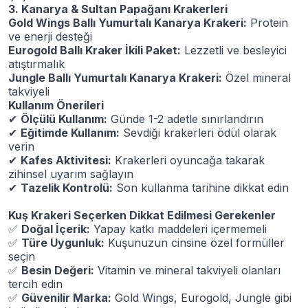
3. Kanarya & Sultan Papağanı Krakerleri
Gold Wings Ballı Yumurtalı Kanarya Krakeri:
Protein
ve enerji desteği
Eurogold Ballı Kraker İkili Paket:
Lezzetli ve besleyici
atıştırmalık
Jungle Ballı Yumurtalı Kanarya Krakeri:
Özel mineral
takviyeli
Kullanım Önerileri
✔
Ölçülü Kullanım:
Günde 1-2 adetle sınırlandırın
✔
Eğitimde Kullanım:
Sevdiği krakerleri ödül olarak
verin
✔
Kafes Aktivitesi:
Krakerleri oyuncağa takarak
zihinsel uyarım sağlayın
✔
Tazelik Kontrolü:
Son kullanma tarihine dikkat edin
Kuş Krakeri Seçerken Dikkat Edilmesi Gerekenler
✅
Doğal İçerik:
Yapay katkı maddeleri içermemeli
✅
Türe Uygunluk:
Kuşunuzun cinsine özel formüller
seçin
✅
Besin Değeri:
Vitamin ve mineral takviyeli olanları
tercih edin
✅
Güvenilir Marka:
Gold Wings, Eurogold, Jungle gibi