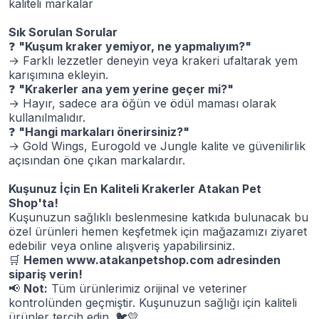
kaliteli markalar
Sık Sorulan Sorular
❓
"Kuşum kraker yemiyor, ne yapmalıyım?"
→ Farklı lezzetler deneyin veya krakeri ufaltarak yem
karışımına ekleyin.
❓
"Krakerler ana yem yerine geçer mi?"
→ Hayır, sadece ara öğün ve ödül maması olarak
kullanılmalıdır.
❓
"Hangi markaları önerirsiniz?"
→ Gold Wings, Eurogold ve Jungle kalite ve güvenilirlik
açısından öne çıkan markalardır.
Kuşunuz İçin En Kaliteli Krakerler Atakan Pet
Shop'ta!
Kuşunuzun sağlıklı beslenmesine katkıda bulunacak bu
özel ürünleri hemen keşfetmek için mağazamızı ziyaret
edebilir veya online alışveriş yapabilirsiniz.
🛒
Hemen
www.atakanpetshop.com
adresinden
sipariş verin!
📢
Not:
Tüm ürünlerimiz orijinal ve veteriner
kontrolünden geçmiştir. Kuşunuzun sağlığı için kaliteli
ürünler tercih edin.
🐦💛