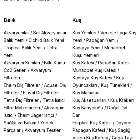
Balık
Kuş
Akvaryumlar
/
Set Akvaryumlar
Kuş Yemleri
/
Versele Laga Kuş
Balık Yemi
/
Cichlid Balık Yemi
Yemi
/
Papağan Yemi
/
Tropical Balık Yemi
/
Tetra
Kanarya Yemi
/
Muhabbet
Yemi
Kuşu Yemleri
Akvaryum Kumları
/
Bitki Kumu
Kuş Kafesi
/
Papağan Kafesi
Co2 Setleri
/
Akvaryum
Muhabbet Kuş Kafesi
/
Filtreleri
Kanarya Kuş Kafesi
/
Kuş
Eheim Dış Filtreler
/
Aquael Dış
Oyuncakları
/
Kuş Tünekleri
/
Filtreler
/
Fluval Dış Filtreler
Kuş Mamaları
Tetra Dış Filtreler
/
Tetra Isıtıcı
Kuş Aksesuarları
/
Kuş Krakeri
Filtre Malzemeleri
/
Akvaryum
Kuş Banyoluğu
/
Doğal Dal
Isıtıcı
/
Eheim Jager Isıtıcı
/
Darı
Sağlık ve Bakım
/
Yedek
Ferplast Kuş Kafesi
/
Dayang
Parçalar
/
Akvaryum Testleri
Papağan Kafesi
/
Kuş Sağlığı
Vision Kuş Kafesi
/
Gaga Taşı