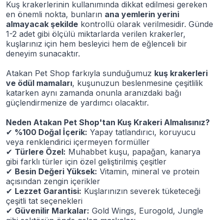
Kuş krakerlerinin kullanımında dikkat edilmesi gereken
en önemli nokta, bunların
ana yemlerin yerini
almayacak şekilde
kontrollü olarak verilmesidir. Günde
1-2 adet gibi ölçülü miktarlarda verilen krakerler,
kuşlarınız için hem besleyici hem de eğlenceli bir
deneyim sunacaktır.
Atakan Pet Shop farkıyla sunduğumuz
kuş krakerleri
ve ödül mamaları
, kuşunuzun beslenmesine çeşitlilik
katarken aynı zamanda onunla aranızdaki bağı
güçlendirmenize de yardımcı olacaktır.
Neden Atakan Pet Shop'tan Kuş Krakeri Almalısınız?
✔
%100 Doğal İçerik:
Yapay tatlandırıcı, koruyucu
veya renklendirici içermeyen formüller
✔
Türlere Özel:
Muhabbet kuşu, papağan, kanarya
gibi farklı türler için özel geliştirilmiş çeşitler
✔
Besin Değeri Yüksek:
Vitamin, mineral ve protein
açısından zengin içerikler
✔
Lezzet Garantisi:
Kuşlarınızın severek tüketeceği
çeşitli tat seçenekleri
✔
Güvenilir Markalar:
Gold Wings, Eurogold, Jungle