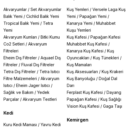
Vitamin ve mineral takviyesi
ile bağışıklık sistemini
güçlendirir
Akvaryumlar
/
Set Akvaryumlar
Kuş Yemleri
/
Versele Laga Kuş
Zihinsel uyarım
sağlayarak kuşlarınızın sıkılmasını
Balık Yemi
/
Cichlid Balık Yemi
Yemi
/
Papağan Yemi
/
önler
Tropical Balık Yemi
/
Tetra
Kanarya Yemi
/
Muhabbet
Eğitim süreçlerinde
etkili bir ödül aracı olarak
kullanılabilir
Yemi
Kuşu Yemleri
Çeşitli lezzet seçenekleri
ile kuşlarınızın damak
Akvaryum Kumları
/
Bitki Kumu
Kuş Kafesi
/
Papağan Kafesi
zevkine hitap eder
Co2 Setleri
/
Akvaryum
Muhabbet Kuş Kafesi
/
Ürünlerimiz arasında
ballı, meyveli, yumurtalı ve
Filtreleri
Kanarya Kuş Kafesi
/
Kuş
tahıllı
gibi farklı formüllerde hazırlanmış özel karışımlar
Eheim Dış Filtreler
/
Aquael Dış
Oyuncakları
/
Kuş Tünekleri
/
bulunmaktadır. Her biri uzman veteriner hekimlerin
gözetiminde formüle edilmiş olup, kuşlarınızın güvenle
Filtreler
/
Fluval Dış Filtreler
Kuş Mamaları
tüketebileceği kalitededir.
Tetra Dış Filtreler
/
Tetra Isıtıcı
Kuş Aksesuarları
/
Kuş Krakeri
Filtre Malzemeleri
/
Akvaryum
Kuş Banyoluğu
/
Doğal Dal
Özellikle
muhabbet kuşları, papağanlar, kanaryalar
Isıtıcı
/
Eheim Jager Isıtıcı
/
Darı
ve sultan papağanları
gibi farklı türlere özel olarak
Sağlık ve Bakım
/
Yedek
Ferplast Kuş Kafesi
/
Dayang
geliştirilmiş kraker çeşitlerimizle, kuşunuzun
ihtiyaçlarına tam olarak uygun ürünleri bulabilirsiniz.
Parçalar
/
Akvaryum Testleri
Papağan Kafesi
/
Kuş Sağlığı
Vision Kuş Kafesi
/
Gaga Taşı
Kuş krakerlerinin kullanımında dikkat edilmesi gereken
Kedi
en önemli nokta, bunların
ana yemlerin yerini
Kemirgen
almayacak şekilde
kontrollü olarak verilmesidir. Günde
Kuru Kedi Maması
/
Yavru Kedi
1-2 adet gibi ölçülü miktarlarda verilen krakerler,