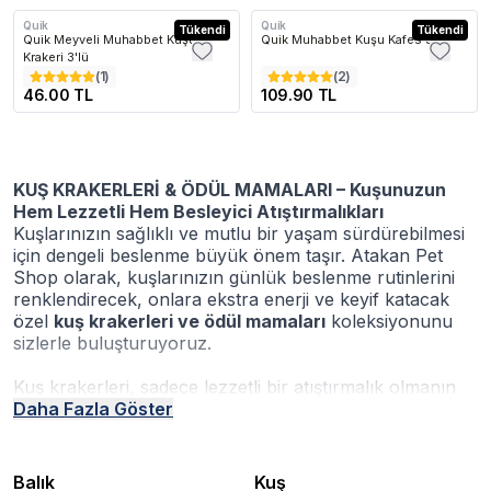
Quik
Quik
Tükendi
Tükendi
Quik Meyveli Muhabbet Kuşu
Quik Muhabbet Kuşu Kafes Seti
Krakeri 3'lü
(
1
)
(
2
)
46.00 TL
109.90 TL
KUŞ KRAKERLERİ & ÖDÜL MAMALARI – Kuşunuzun
Hem Lezzetli Hem Besleyici Atıştırmalıkları
Kuşlarınızın sağlıklı ve mutlu bir yaşam sürdürebilmesi
için dengeli beslenme büyük önem taşır. Atakan Pet
Shop olarak, kuşlarınızın günlük beslenme rutinlerini
renklendirecek, onlara ekstra enerji ve keyif katacak
özel
kuş krakerleri ve ödül mamaları
koleksiyonunu
sizlerle buluşturuyoruz.
Kuş krakerleri, sadece lezzetli bir atıştırmalık olmanın
ötesinde, kuşlarınızın fiziksel ve zihinsel sağlığına
Daha Fazla Göster
önemli katkılar sunar. Özellikle:
Doğal gaga bakımı
sağlayarak gagaların sağlıklı şekilde
törpülenmesine yardımcı olur
Balık
Kuş