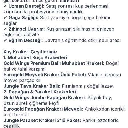
gibi sektörün önde gelen markaları
✔
Uzman Desteği:
Satış sonrası kuş beslenmesi
konusunda profesyonel danışmanlık
✔
Gaga Sağlığı:
Sert yapısıyla doğal gaga bakımı
sağlar
✔
Zihinsel Uyarım:
Kuşlarınızın sıkılmasını önleyen
eğlenceli aktivite
✔
Eğitim Desteği:
Davranış eğitiminde etkili ödül aracı
Kuş Krakeri Çeşitlerimiz
1. Muhabbet Kuşu Krakerleri
Gold Wings Premium Ballı Muhabbet Krakeri:
Doğal
bal ve tahıl karışımı
Eurogold Meyveli Kraker Üçlü Paket:
Vitamin deposu
meyve parçacıklı
Jungle Tava Kraker Ballı:
Fırınlanmış doğal lezzet
2. Papağan & Paraket Krakerleri
Gold Wings Jumbo Papağan Krakeri:
Büyük boy,
uzun süreli çiğneme keyfi
Eurogold Papağan Krakeri Meyveli:
Antioksidan içerikli
özel formül
Jungle Paraket Krakeri 3'lü Paket:
Farklı lezzetlerle
çeşitlilik