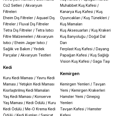
Co2 Setleri
/
Akvaryum
Muhabbet Kuş Kafesi
/
Filtreleri
Kanarya Kuş Kafesi
/
Kuş
Eheim Dış Filtreler
/
Aquael Dış
Oyuncakları
/
Kuş Tünekleri
/
Filtreler
/
Fluval Dış Filtreler
Kuş Mamaları
Tetra Dış Filtreler
/
Tetra Isıtıcı
Kuş Aksesuarları
/
Kuş Krakeri
Filtre Malzemeleri
/
Akvaryum
Kuş Banyoluğu
/
Doğal Dal
Isıtıcı
/
Eheim Jager Isıtıcı
/
Darı
Sağlık ve Bakım
/
Yedek
Ferplast Kuş Kafesi
/
Dayang
Parçalar
/
Akvaryum Testleri
Papağan Kafesi
/
Kuş Sağlığı
Vision Kuş Kafesi
/
Gaga Taşı
Kedi
Kemirgen
Kuru Kedi Maması
/
Yavru Kedi
Maması
/
Yetişkin Kedi Maması
Kemirgen Yemleri
/
Tavşan
Kısırlaştırılmış Kedi Mamaları
Yemi
/
Kemirgen Krakerleri
Yaş Kedi Maması
/
Konserve
Hamster Yemi
/
Ginepig
Yaş Maması
/
Kedi Ödülü
/
Kuru
Yemleri
Kedi Ödülü
/
Me-O Krema Kedi
Tavşan Kafesi
/
Hamster
Ödülü
/
Kedi Kumları
/
Sanicat
Kafesi