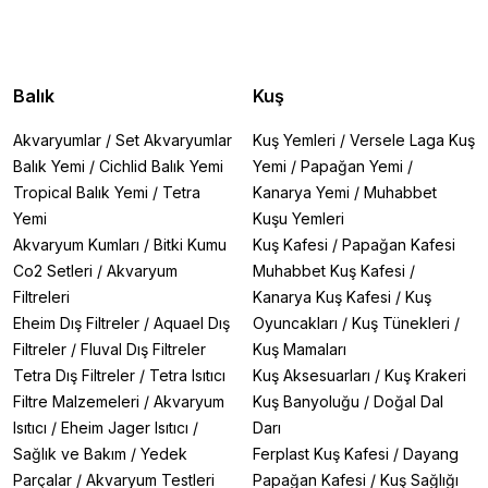
Balık
Kuş
Akvaryumlar
/
Set Akvaryumlar
Kuş Yemleri
/
Versele Laga Kuş
Balık Yemi
/
Cichlid Balık Yemi
Yemi
/
Papağan Yemi
/
Tropical Balık Yemi
/
Tetra
Kanarya Yemi
/
Muhabbet
Yemi
Kuşu Yemleri
Akvaryum Kumları
/
Bitki Kumu
Kuş Kafesi
/
Papağan Kafesi
Co2 Setleri
/
Akvaryum
Muhabbet Kuş Kafesi
/
Filtreleri
Kanarya Kuş Kafesi
/
Kuş
Eheim Dış Filtreler
/
Aquael Dış
Oyuncakları
/
Kuş Tünekleri
/
Filtreler
/
Fluval Dış Filtreler
Kuş Mamaları
Tetra Dış Filtreler
/
Tetra Isıtıcı
Kuş Aksesuarları
/
Kuş Krakeri
Filtre Malzemeleri
/
Akvaryum
Kuş Banyoluğu
/
Doğal Dal
Isıtıcı
/
Eheim Jager Isıtıcı
/
Darı
Sağlık ve Bakım
/
Yedek
Ferplast Kuş Kafesi
/
Dayang
Parçalar
/
Akvaryum Testleri
Papağan Kafesi
/
Kuş Sağlığı