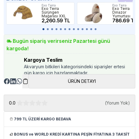
Exo Terra
Exo Terra
Exo Terra
Exo Terra
Sürüngen
Dinazor
Mağarası XXL
Yumurtası
2,260.59 TL
786.69 TL
Bugün sipariş verirseniz Pazartesi günü
kargoda!
Kargoya Teslim
Akvaryum bitkileri kategorisindeki siparişler ertesi
gün kargo için hazırlanmaktadır.
ÜRÜN DETAYI
0.0
(
Yorum Yok
)
799 TL ÜZERİ KARGO BEDAVA
BONUS ve WORLD KREDİ KARTINA PEŞİN FİYATINA 3 TAKSİT