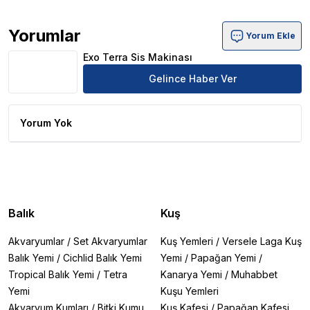
Yorumlar
Yorum Ekle
Exo Terra Sis Makinası Ürün Yorumları
Exo Terra Sis Makinası
Gelince Haber Ver
Yorum Yok
Balık
Kuş
Akvaryumlar
/
Set Akvaryumlar
Kuş Yemleri
/
Versele Laga Kuş
Balık Yemi
/
Cichlid Balık Yemi
Yemi
/
Papağan Yemi
/
Tropical Balık Yemi
/
Tetra
Kanarya Yemi
/
Muhabbet
Yemi
Kuşu Yemleri
Akvaryum Kumları
/
Bitki Kumu
Kuş Kafesi
/
Papağan Kafesi