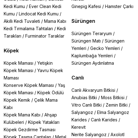
Kedi Kumu
/
Ever Clean Kedi
Ginepig Kafesi
/
Hamster Çarkı
Kumu
/
Lindocat Kedi Kumu
/
Sürüngen
Akıllı Kedi Tuvaleti
/
Mama Kabı
Kedi Tırmalama Tahtaları
/
Kedi
Sürüngen Teraryum
/
Tarakları
/
Furminator Taraklar
Sürüngen Matı
/
Sürüngen
Yemleri
/
Gecko Yemleri
/
Köpek
Kaplumbağa Yemleri
/
Köpek Maması
/
Yetişkin
Sürüngen Aydınlatma
Köpek Maması
/
Yavru Köpek
Canlı
Maması
Konserve Köpek Maması
/
Yaş
Canlı Akvaryum Bitkisi
/
Köpek Maması
/
Köpek Ödülü
Anubias Bitki
/
Moss Bitkisi
/
Köpek Kemik
/
Çelik Mama
Vitro Canlı Bitki
/
Zemin Bitki
/
Kabı
Salyangoz
/
Elma Salyangoz
Köpek Mama Kabı
/
Ahşap
Karides
/
Canlı Karides
/
Kulübeleri
/
Köpek Yatakları
Kerevit
Köpek Gezdirme Tasması
Nerite Salyangoz
/
Axolotl
Köpek Taşıma Çantaları
/
Metal