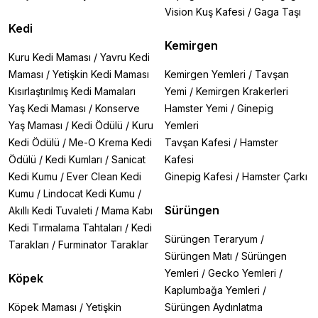
Vision Kuş Kafesi
/
Gaga Taşı
Kedi
Kemirgen
Kuru Kedi Maması
/
Yavru Kedi
Maması
/
Yetişkin Kedi Maması
Kemirgen Yemleri
/
Tavşan
Kısırlaştırılmış Kedi Mamaları
Yemi
/
Kemirgen Krakerleri
Yaş Kedi Maması
/
Konserve
Hamster Yemi
/
Ginepig
Yaş Maması
/
Kedi Ödülü
/
Kuru
Yemleri
Kedi Ödülü
/
Me-O Krema Kedi
Tavşan Kafesi
/
Hamster
Ödülü
/
Kedi Kumları
/
Sanicat
Kafesi
Kedi Kumu
/
Ever Clean Kedi
Ginepig Kafesi
/
Hamster Çarkı
Kumu
/
Lindocat Kedi Kumu
/
Sürüngen
Akıllı Kedi Tuvaleti
/
Mama Kabı
Kedi Tırmalama Tahtaları
/
Kedi
Sürüngen Teraryum
/
Tarakları
/
Furminator Taraklar
Sürüngen Matı
/
Sürüngen
Yemleri
/
Gecko Yemleri
/
Köpek
Kaplumbağa Yemleri
/
Köpek Maması
/
Yetişkin
Sürüngen Aydınlatma