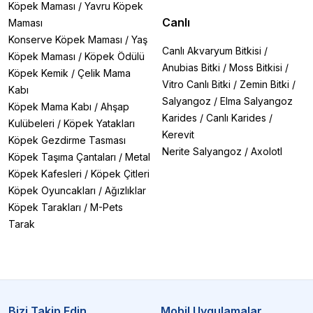
Köpek Maması
/
Yavru Köpek
Canlı
Maması
Konserve Köpek Maması
/
Yaş
Canlı Akvaryum Bitkisi
/
Köpek Maması
/
Köpek Ödülü
Anubias Bitki
/
Moss Bitkisi
/
Köpek Kemik
/
Çelik Mama
Vitro Canlı Bitki
/
Zemin Bitki
/
Kabı
Salyangoz
/
Elma Salyangoz
Köpek Mama Kabı
/
Ahşap
Karides
/
Canlı Karides
/
Kulübeleri
/
Köpek Yatakları
Kerevit
Köpek Gezdirme Tasması
Nerite Salyangoz
/
Axolotl
Köpek Taşıma Çantaları
/
Metal
Köpek Kafesleri
/
Köpek Çitleri
Köpek Oyuncakları
/
Ağızlıklar
Köpek Tarakları
/
M-Pets
Tarak
Bizi Takip Edin
Mobil Uygulamalar