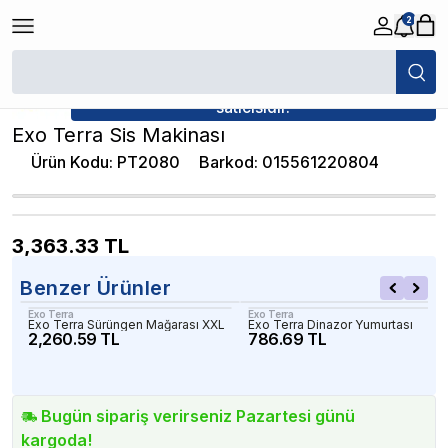
2
/
Dekorlar
/
Exo Terra Sis Makinası
★ Atakan Petshop,
Exo Terra yetkili
satıcısıdır.
Exo Terra Sis Makinası
Ürün Kodu
:
PT2080
Barkod
:
015561220804
3,363.33
TL
Benzer Ürünler
Exo Terra
Exo Terra
Exo Terra Sürüngen Mağarası XXL
Exo Terra Dinazor Yumurtası
2,260.59 TL
786.69 TL
Bugün sipariş verirseniz Pazartesi günü
kargoda!