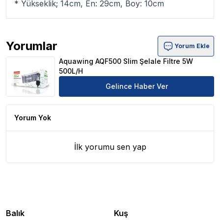
* Yükseklik; 14cm, En: 29cm, Boy: 10cm
Yorumlar
Yorum Ekle
Aquawing AQF500 Slim Şelale Filtre 5W 500L/H Ürün Yo
Aquawing AQF500 Slim Şelale Filtre 5W
500L/H
Gelince Haber Ver
Yorum Yok
İlk yorumu sen yap
Balık
Kuş