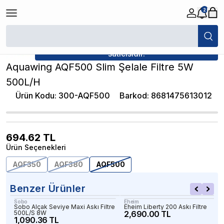
2
/
Akvaryum Askı Filtreler
/
Aquawing AQF500 Slim Şelale Filtre 5W 500L
★ Atakan Petshop,
Aquawing yetkili
satıcısıdır.
Aquawing AQF500 Slim Şelale Filtre 5W
500L/H
Ürün Kodu
:
300-AQF500
Barkod
:
8681475613012
694.62
TL
Ürün Seçenekleri
AQF350
AQF380
AQF500
Benzer Ürünler
Sobo
Eheim
Sobo Alçak Seviye Maxi Askı Filtre
Eheim Liberty 200 Askı Filtre
500L/S 8W
2,690.00 TL
1,090.36 TL