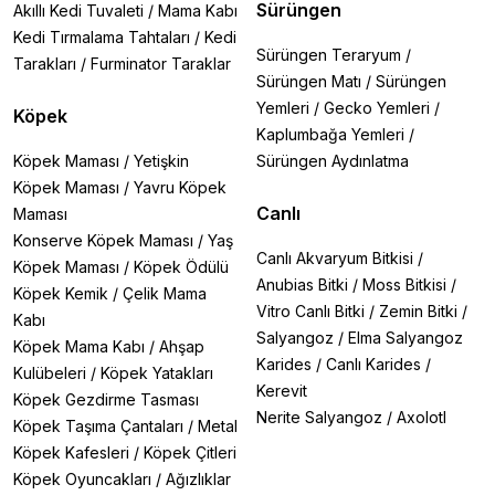
Sürüngen
Akıllı Kedi Tuvaleti
/
Mama Kabı
Kedi Tırmalama Tahtaları
/
Kedi
Sürüngen Teraryum
/
Tarakları
/
Furminator Taraklar
Sürüngen Matı
/
Sürüngen
Yemleri
/
Gecko Yemleri
/
Köpek
Kaplumbağa Yemleri
/
Köpek Maması
/
Yetişkin
Sürüngen Aydınlatma
Köpek Maması
/
Yavru Köpek
Canlı
Maması
Konserve Köpek Maması
/
Yaş
Canlı Akvaryum Bitkisi
/
Köpek Maması
/
Köpek Ödülü
Anubias Bitki
/
Moss Bitkisi
/
Köpek Kemik
/
Çelik Mama
Vitro Canlı Bitki
/
Zemin Bitki
/
Kabı
Salyangoz
/
Elma Salyangoz
Köpek Mama Kabı
/
Ahşap
Karides
/
Canlı Karides
/
Kulübeleri
/
Köpek Yatakları
Kerevit
Köpek Gezdirme Tasması
Nerite Salyangoz
/
Axolotl
Köpek Taşıma Çantaları
/
Metal
Köpek Kafesleri
/
Köpek Çitleri
Köpek Oyuncakları
/
Ağızlıklar