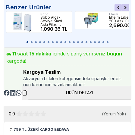
Benzer Ürünler
Sobo
Eheim
Sobo Alçak
Eheim Liberty
Seviye Maxi
200 Askı Filtre
Askı Filtre
2,690.00 T
500L/S 8W
1,090.36 TL
11
saat
15
dakika
içinde sipariş verirseniz
bugün
kargoda!
Kargoya Teslim
Akvaryum bitkileri kategorisindeki siparişler ertesi
gün kargo için hazırlanmaktadır.
ÜRÜN DETAYI
0.0
(
Yorum Yok
)
799 TL ÜZERİ KARGO BEDAVA