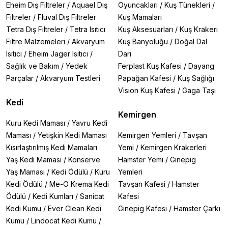
Eheim Dış Filtreler
/
Aquael Dış
Oyuncakları
/
Kuş Tünekleri
/
Filtreler
/
Fluval Dış Filtreler
Kuş Mamaları
Tetra Dış Filtreler
/
Tetra Isıtıcı
Kuş Aksesuarları
/
Kuş Krakeri
Filtre Malzemeleri
/
Akvaryum
Kuş Banyoluğu
/
Doğal Dal
Isıtıcı
/
Eheim Jager Isıtıcı
/
Darı
Sağlık ve Bakım
/
Yedek
Ferplast Kuş Kafesi
/
Dayang
Parçalar
/
Akvaryum Testleri
Papağan Kafesi
/
Kuş Sağlığı
Vision Kuş Kafesi
/
Gaga Taşı
Kedi
Kemirgen
Kuru Kedi Maması
/
Yavru Kedi
Maması
/
Yetişkin Kedi Maması
Kemirgen Yemleri
/
Tavşan
Kısırlaştırılmış Kedi Mamaları
Yemi
/
Kemirgen Krakerleri
Yaş Kedi Maması
/
Konserve
Hamster Yemi
/
Ginepig
Yaş Maması
/
Kedi Ödülü
/
Kuru
Yemleri
Kedi Ödülü
/
Me-O Krema Kedi
Tavşan Kafesi
/
Hamster
Ödülü
/
Kedi Kumları
/
Sanicat
Kafesi
Kedi Kumu
/
Ever Clean Kedi
Ginepig Kafesi
/
Hamster Çarkı
Kumu
/
Lindocat Kedi Kumu
/