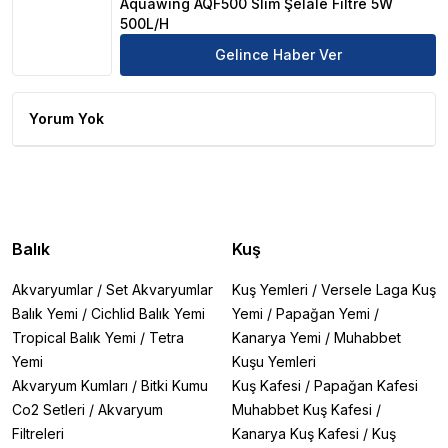
Aquawing AQF500 Slim Şelale Filtre 5W
500L/H
Gelince Haber Ver
Yorum Yok
Balık
Kuş
Akvaryumlar
/
Set Akvaryumlar
Kuş Yemleri
/
Versele Laga Kuş
Balık Yemi
/
Cichlid Balık Yemi
Yemi
/
Papağan Yemi
/
Tropical Balık Yemi
/
Tetra
Kanarya Yemi
/
Muhabbet
Yemi
Kuşu Yemleri
Akvaryum Kumları
/
Bitki Kumu
Kuş Kafesi
/
Papağan Kafesi
Co2 Setleri
/
Akvaryum
Muhabbet Kuş Kafesi
/
Filtreleri
Kanarya Kuş Kafesi
/
Kuş