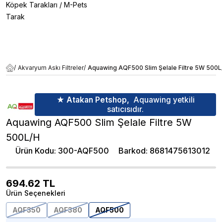
Köpek Tarakları
/
M-Pets
Tarak
/
Akvaryum Askı Filtreler
/
Aquawing AQF500 Slim Şelale Filtre 5W 500L
★ Atakan Petshop,
Aquawing yetkili
satıcısıdır.
Aquawing AQF500 Slim Şelale Filtre 5W
500L/H
Ürün Kodu
:
300-AQF500
Barkod
:
8681475613012
694.62
TL
Ürün Seçenekleri
AQF350
AQF380
AQF500