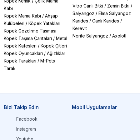
Köpek Kemik
/
Çelik Mama
Vitro Canlı Bitki
/
Zemin Bitki
/
Kabı
Salyangoz
/
Elma Salyangoz
Köpek Mama Kabı
/
Ahşap
Karides
/
Canlı Karides
/
Kulübeleri
/
Köpek Yatakları
Kerevit
Köpek Gezdirme Tasması
Nerite Salyangoz
/
Axolotl
Köpek Taşıma Çantaları
/
Metal
Köpek Kafesleri
/
Köpek Çitleri
Köpek Oyuncakları
/
Ağızlıklar
Köpek Tarakları
/
M-Pets
Tarak
Bizi Takip Edin
Mobil Uygulamalar
Facebook
Instagram
Youtube