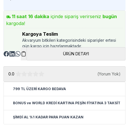
11
saat
16
dakika
içinde sipariş verirseniz
bugün
kargoda!
Kargoya Teslim
Akvaryum bitkileri kategorisindeki siparişler ertesi
gün kargo için hazırlanmaktadır.
ÜRÜN DETAYI
0.0
(
Yorum Yok
)
799 TL ÜZERİ KARGO BEDAVA
BONUS ve WORLD KREDİ KARTINA PEŞİN FİYATINA 3 TAKSİT
ŞİMDİ AL %1 KADAR PARA PUAN KAZAN