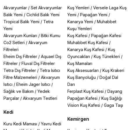
Akvaryumlar
/
Set Akvaryumlar
Kuş Yemleri
/
Versele Laga Kuş
Balık Yemi
/
Cichlid Balık Yemi
Yemi
/
Papağan Yemi
/
Tropical Balık Yemi
/
Tetra
Kanarya Yemi
/
Muhabbet
Yemi
Kuşu Yemleri
Akvaryum Kumları
/
Bitki Kumu
Kuş Kafesi
/
Papağan Kafesi
Co2 Setleri
/
Akvaryum
Muhabbet Kuş Kafesi
/
Filtreleri
Kanarya Kuş Kafesi
/
Kuş
Eheim Dış Filtreler
/
Aquael Dış
Oyuncakları
/
Kuş Tünekleri
/
Filtreler
/
Fluval Dış Filtreler
Kuş Mamaları
Tetra Dış Filtreler
/
Tetra Isıtıcı
Kuş Aksesuarları
/
Kuş Krakeri
Filtre Malzemeleri
/
Akvaryum
Kuş Banyoluğu
/
Doğal Dal
Isıtıcı
/
Eheim Jager Isıtıcı
/
Darı
Sağlık ve Bakım
/
Yedek
Ferplast Kuş Kafesi
/
Dayang
Parçalar
/
Akvaryum Testleri
Papağan Kafesi
/
Kuş Sağlığı
Vision Kuş Kafesi
/
Gaga Taşı
Kedi
Kemirgen
Kuru Kedi Maması
/
Yavru Kedi