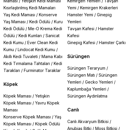
Maması
/
Yetişkin Kedi Maması
Kemirgen Yemleri
/
Tavşan
Kısırlaştırılmış Kedi Mamaları
Yemi
/
Kemirgen Krakerleri
Yaş Kedi Maması
/
Konserve
Hamster Yemi
/
Ginepig
Yaş Maması
/
Kedi Ödülü
/
Kuru
Yemleri
Kedi Ödülü
/
Me-O Krema Kedi
Tavşan Kafesi
/
Hamster
Ödülü
/
Kedi Kumları
/
Sanicat
Kafesi
Kedi Kumu
/
Ever Clean Kedi
Ginepig Kafesi
/
Hamster Çarkı
Kumu
/
Lindocat Kedi Kumu
/
Sürüngen
Akıllı Kedi Tuvaleti
/
Mama Kabı
Kedi Tırmalama Tahtaları
/
Kedi
Sürüngen Teraryum
/
Tarakları
/
Furminator Taraklar
Sürüngen Matı
/
Sürüngen
Yemleri
/
Gecko Yemleri
/
Köpek
Kaplumbağa Yemleri
/
Köpek Maması
/
Yetişkin
Sürüngen Aydınlatma
Köpek Maması
/
Yavru Köpek
Canlı
Maması
Konserve Köpek Maması
/
Yaş
Canlı Akvaryum Bitkisi
/
Köpek Maması
/
Köpek Ödülü
Anubias Bitki
/
Moss Bitkisi
/