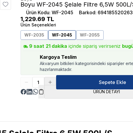
Boyu WF-2045 Şelale Filtre 6,5W 500L/
Ürün Kodu
:
WF-2045
Barkod
:
694185520263
1,229.69
TL
Ürün Seçenekleri
WF-2035
WF-2045
WF-2055
9
saat
21
dakika
içinde sipariş verirseniz
bug
Kargoya Teslim
Akvaryum bitkileri kategorisindeki siparişler ert
hazırlanmaktadır.
Sepete Ekle
ÜRÜN DETAYI