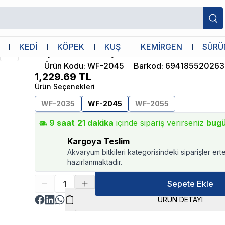
/S
Boyu
KEDİ
KÖPEK
KUŞ
KEMİRGEN
SÜRÜ
Boyu WF-2045 Şelale Filtre 6,5W 500L/
Ürün Kodu
:
WF-2045
Barkod
:
694185520263
1,229.69
TL
Ürün Seçenekleri
WF-2035
WF-2045
WF-2055
9
saat
21
dakika
içinde sipariş verirseniz
bug
Kargoya Teslim
Akvaryum bitkileri kategorisindeki siparişler ert
hazırlanmaktadır.
Sepete Ekle
ÜRÜN DETAYI