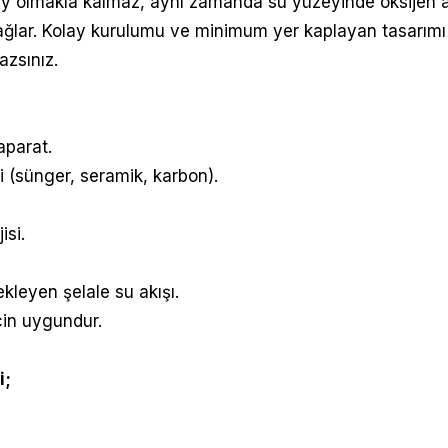
y olmakla kalmaz, aynı zamanda su yüzeyinde oksijen alışve
ğlar. Kolay kurulumu ve minimum yer kaplayan tasarımı
azsınız.
aparat.
mi (sünger, seramik, karbon).
isi.
leyen şelale su akışı.
çin uygundur.
i;