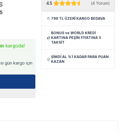
4.5
(
4 Yorum
)
S
5
799 TL ÜZERİ KARGO BEDAVA
BONUS ve WORLD KREDİ
KARTINA PEŞİN FİYATINA 3
TAKSİT
ün
kargoda!
ŞİMDİ AL %1 KADAR PARA PUAN
KAZAN
esi gün kargo için