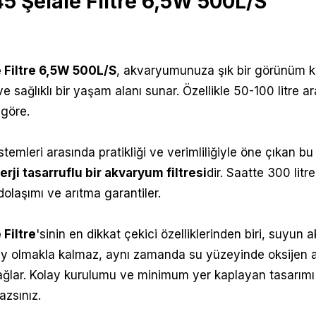
 Şelale Filtre 6,5W 500L/S
 Filtre 6,5W 500L/S
,
akvaryumunuza şık bir görünüm kat
k ve sağlıklı bir yaşam alanı sunar. Özellikle 50-100 litr
göre.
temleri arasında pratikliği ve verimliliğiyle öne çıkan bu
erji tasarruflu bir akvaryum filtresi
dir. Saatte 300 lit
 dolaşımı ve arıtma garantiler.
Filtre
'sinin
en dikkat çekici özelliklerinden biri, suyun
y olmakla kalmaz, aynı zamanda su yüzeyinde oksijen alışve
ğlar. Kolay kurulumu ve minimum yer kaplayan tasarımı
azsınız.