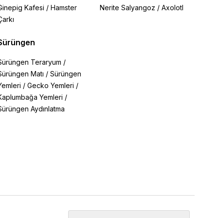
Ginepig Kafesi
/
Hamster
Nerite Salyangoz
/
Axolotl
Çarkı
Sürüngen
Sürüngen Teraryum
/
Sürüngen Matı
/
Sürüngen
Yemleri
/
Gecko Yemleri
/
Kaplumbağa Yemleri
/
Sürüngen Aydınlatma