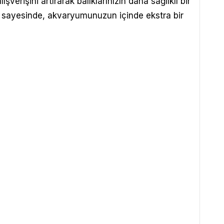
rişini artırarak balıklarınızın daha sağlıklı bir
 sayesinde, akvaryumunuzun içinde ekstra bir