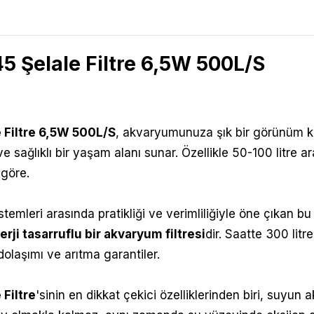
 Şelale Filtre 6,5W 500L/S
 Filtre 6,5W 500L/S
,
akvaryumunuza şık bir görünüm kat
k ve sağlıklı bir yaşam alanı sunar. Özellikle 50-100 litr
göre.
temleri arasında pratikliği ve verimliliğiyle öne çıkan bu
erji tasarruflu bir akvaryum filtresi
dir. Saatte 300 lit
 dolaşımı ve arıtma garantiler.
Filtre
'sinin
en dikkat çekici özelliklerinden biri, suyun