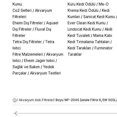
Kumu
Kuru Kedi Ödülü
/
Me-O
Co2 Setleri
/
Akvaryum
Krema Kedi Ödülü
/
Kedi
Filtreleri
Kumları
/
Sanicat Kedi Kumu
Eheim Dış Filtreler
/
Aquael
Ever Clean Kedi Kumu
/
Dış Filtreler
/
Fluval Dış
Lindocat Kedi Kumu
/
Akıllı
Filtreler
Kedi Tuvaleti
/
Mama Kabı
Tetra Dış Filtreler
/
Tetra
Kedi Tırmalama Tahtaları
/
Isıtıcı
Kedi Tarakları
/
Furminator
Filtre Malzemeleri
/
Akvaryum
Taraklar
Isıtıcı
/
Eheim Jager Isıtıcı
/
Sağlık ve Bakım
/
Yedek
Parçalar
/
Akvaryum Testleri
/
Akvaryum Askı Filtreler
/
Boyu WF-2045 Şelale Filtre 6,5W 500L