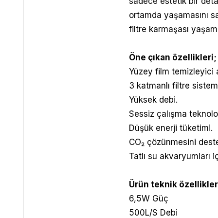
sadece estetik bir deta
ortamda yaşamasını sa
filtre karmaşası yaşam
Öne çıkan özellikleri;
Yüzey film temizleyici 
3 katmanlı filtre siste
Yüksek debi.
Sessiz çalışma teknoloj
Düşük enerji tüketimi.
CO₂ çözünmesini destek
Tatlı su akvaryumları i
Ürün teknik özellikler
6,5W Güç
500L/S Debi