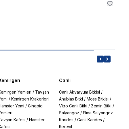
Ehei
Eheim
2,099
Kemirgen
Canlı
Kemirgen Yemleri
/
Tavşan
Canlı Akvaryum Bitkisi
/
Yemi
/
Kemirgen Krakerleri
Anubias Bitki
/
Moss Bitkisi
/
Hamster Yemi
/
Ginepig
Vitro Canlı Bitki
/
Zemin Bitki
/
Yemleri
Salyangoz
/
Elma Salyangoz
Tavşan Kafesi
/
Hamster
Karides
/
Canlı Karides
/
Kafesi
Kerevit