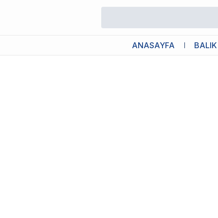
/
Akvaryum Askı Filtreler
/
Boyu WF-2045 Şelale Filtre 6,5W 500L
ANASAYFA
BALIK