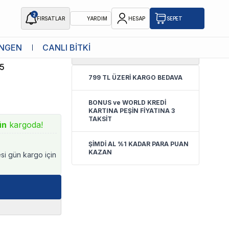
2
FIRSATLAR
YARDIM
HESAP
SEPET
NGEN
CANLI BİTKİ
4.5
(
4 Yorum
)
S
5
799 TL ÜZERİ KARGO BEDAVA
BONUS ve WORLD KREDİ
KARTINA PEŞİN FİYATINA 3
TAKSİT
ün
kargoda!
ŞİMDİ AL %1 KADAR PARA PUAN
KAZAN
esi gün kargo için