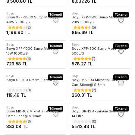
8,500.80 TL
8,037.26 TL
Boyu
Boyu
Kargo Bedava
Tükendi
Tükendi
Boyu XFP-2500 Sump Motoru
Boyu XFP-1500 Sump Motoru
40W 2500L/S
23W 1500L/S
(
2
)
(
5
)
1,199.90 TL
895.69 TL
Boyu
Boyu
Tükendi
Tükendi
Boyu XFP-1000 Sump Motoru
Boyu XFP-500 Sump Motoru 6W
15W 1000L/S
500L/S
(
4
)
(
1
)
729.58 TL
578.27 TL
Boyu
Boyu
Tükendi
Tükendi
Boyu SF-100 Üretim Filtresi
Boyu MB-103 Mıknatıslı Akvaryum
Cam Sileceği S 6mm
(
0
)
(
2
)
119.49 TL
260.31 TL
Boyu
Boyu
Tükendi
Kargo Bedava
Tükendi
Boyu MB-102 Mıknatıslı Akvaryum
Boyu GR-1S Akvaryum Siyah Wifi
Cam Sileceği M 10mm
14 Litre
(
3
)
(
0
)
383.08 TL
5,512.43 TL