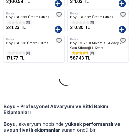
2,160.54 TL
311.03 TL
Boyu
Boyu
Boyu SF-103 Üretim Filtresi
Boyu SF-102 Üretim Filtresi
(
0
)
(
0
)
241.23 TL
210.30 TL
Boyu
Boyu
Boyu SF-101 Üretim Filtresi
Boyu MB-101 Mıknatıslı Akvaryum
Cam Sileceği L 12mm
(
0
)
(
8
)
171.77 TL
587.43 TL
Boyu – Profesyonel Akvaryum ve Bitki Bakım
Ekipmanları
Boyu
, akvaryum hobisinde
yüksek performanslı ve
uygun fiyatlı ekipmanlar
sunan öncü bir