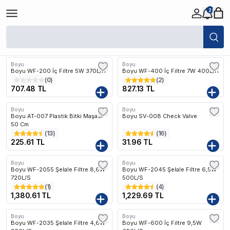
2
/
Boyu
Filtreler
Son Eklenen
Boyu
Boyu
Boyu WF-200 İç Filtre 5W 370L/H
Boyu WF-400 İç Filtre 7W 400L/H
(
0
)
(
2
)
707.48 TL
827.13 TL
Boyu
Boyu
Boyu AT-007 Plastik Bitki Maşası
Boyu SV-008 Check Valve
50 Cm
(
13
)
(
16
)
225.61 TL
31.96 TL
Boyu
Boyu
Kargo Bedava
Kargo Bedava
Boyu WF-2055 Şelale Filtre 8,6W
Boyu WF-2045 Şelale Filtre 6,5W
720L/S
500L/S
(
1
)
(
4
)
1,380.61 TL
1,229.69 TL
Boyu
Boyu
Kargo Bedava
Boyu WF-2035 Şelale Filtre 4,6W
Boyu WF-600 İç Filtre 9,5W