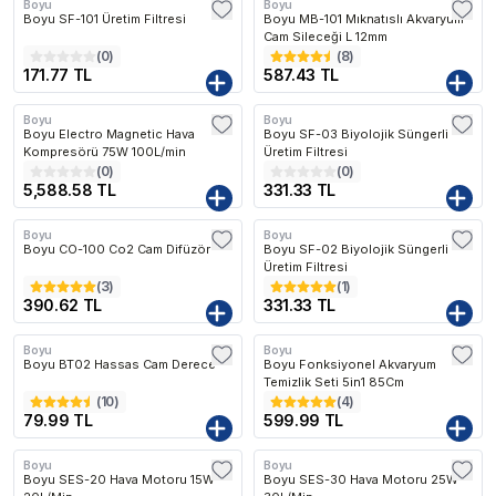
Boyu
Boyu
Boyu SF-101 Üretim Filtresi
Boyu MB-101 Mıknatıslı Akvaryum
Cam Sileceği L 12mm
(
0
)
(
8
)
171.77 TL
587.43 TL
Boyu
Boyu
Kargo Bedava
Boyu Electro Magnetic Hava
Boyu SF-03 Biyolojik Süngerli
Kompresörü 75W 100L/min
Üretim Filtresi
(
0
)
(
0
)
5,588.58 TL
331.33 TL
Boyu
Boyu
Boyu CO-100 Co2 Cam Difüzör
Boyu SF-02 Biyolojik Süngerli
Üretim Filtresi
(
3
)
(
1
)
390.62 TL
331.33 TL
Boyu
Boyu
Boyu BT02 Hassas Cam Derece
Boyu Fonksiyonel Akvaryum
Temizlik Seti 5in1 85Cm
(
10
)
(
4
)
79.99 TL
599.99 TL
Boyu
Boyu
Kargo Bedava
Kargo Bedava
Boyu SES-20 Hava Motoru 15W
Boyu SES-30 Hava Motoru 25W