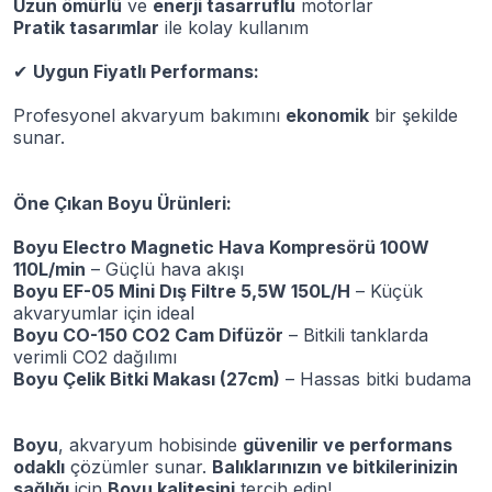
Uzun ömürlü
ve
enerji tasarruflu
motorlar
Pratik tasarımlar
ile kolay kullanım
✔
Uygun Fiyatlı Performans:
Profesyonel akvaryum bakımını
ekonomik
bir şekilde
sunar.
Öne Çıkan Boyu Ürünleri:
Boyu Electro Magnetic Hava Kompresörü 100W
110L/min
– Güçlü hava akışı
Boyu EF-05 Mini Dış Filtre 5,5W 150L/H
– Küçük
akvaryumlar için ideal
Boyu CO-150 CO2 Cam Difüzör
– Bitkili tanklarda
verimli CO2 dağılımı
Boyu Çelik Bitki Makası (27cm)
– Hassas bitki budama
Boyu
, akvaryum hobisinde
güvenilir ve performans
odaklı
çözümler sunar.
Balıklarınızın ve bitkilerinizin
sağlığı
için
Boyu kalitesini
tercih edin!