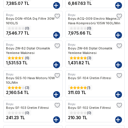
7,385.07 TL
6,867.63 TL
Boyu
Boyu
Kargo Bedava
Kargo Bedava
Boyu DGN-410A Dış Filtre 30W
Boyu ACQ-009 Electro Magnetic
1610L/S
Hava Kompresörü 105W 160L/Min
(
0
)
(
0
)
7,546.77 TL
7,975.66 TL
Boyu
Boyu
Kargo Bedava
Kargo Bedava
Boyu ZW-82 Dijital Otomatik
Boyu ZW-66 Dijital Otomatik
Yemleme Makinesi
Yemleme Makinesi
(
6
)
(
3
)
1,531.53 TL
1,431.82 TL
Boyu
Boyu
Kargo Bedava
Boyu SES-10 Hava Motoru 10W
Boyu SF-104 Üretim Filtresi
10L/Min
(
3
)
(
1
)
2,160.54 TL
311.03 TL
Boyu
Boyu
Boyu SF-103 Üretim Filtresi
Boyu SF-102 Üretim Filtresi
(
0
)
(
0
)
241.23 TL
210.30 TL