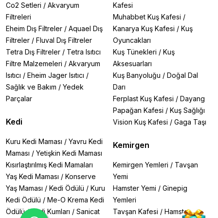
Difüzörler
ile bitkili akvaryumlar için profesyonel
Co2 Setleri
/
Akvaryum
Kafesi
çözüm
Filtreleri
Muhabbet Kuş Kafesi
/
Bitki Bakım Aletleri:
Boyu Çelik Bitki Makası ve
Eheim Dış Filtreler
/
Aquael Dış
Kanarya Kuş Kafesi
/
Kuş
Maşaları
ile hassas bitki düzenleme
Filtreler
/
Fluval Dış Filtreler
Oyuncakları
✔
Tetra Dış Filtreler
Yüksek Kalite ve Dayanıklılık:
/
Tetra Isıtıcı
Kuş Tünekleri
/
Kuş
Filtre Malzemeleri
/
Akvaryum
Aksesuarları
Uzun ömürlü
ve
enerji tasarruflu
motorlar
Isıtıcı
/
Eheim Jager Isıtıcı
/
Kuş Banyoluğu
/
Doğal Dal
Pratik tasarımlar
ile kolay kullanım
Sağlık ve Bakım
/
Yedek
Darı
Parçalar
Ferplast Kuş Kafesi
/
Dayang
✔
Uygun Fiyatlı Performans:
Papağan Kafesi
/
Kuş Sağlığı
Profesyonel akvaryum bakımını
ekonomik
bir şekilde
Kedi
Vision Kuş Kafesi
/
Gaga Taşı
sunar.
Kuru Kedi Maması
/
Yavru Kedi
Kemirgen
Maması
/
Yetişkin Kedi Maması
Öne Çıkan Boyu Ürünleri:
Kısırlaştırılmış Kedi Mamaları
Kemirgen Yemleri
/
Tavşan
Yaş Kedi Maması
/
Konserve
Yemi
Boyu Electro Magnetic Hava Kompresörü 100W
110L/min
Yaş Maması
– Güçlü hava akışı
/
Kedi Ödülü
/
Kuru
Hamster Yemi
/
Ginepig
Boyu EF-05 Mini Dış Filtre 5,5W 150L/H
– Küçük
Kedi Ödülü
/
Me-O Krema Kedi
Yemleri
akvaryumlar için ideal
Ödülü
/
Kedi Kumları
/
Sanicat
Tavşan Kafesi
/
Hamster