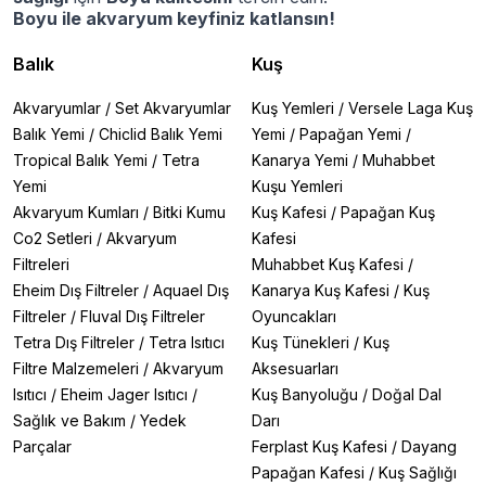
Boyu ile akvaryum keyfiniz katlansın!
Balık
Kuş
Akvaryumlar
/
Set Akvaryumlar
Kuş Yemleri
/
Versele Laga Kuş
Balık Yemi
/
Chiclid Balık Yemi
Yemi
/
Papağan Yemi
/
Tropical Balık Yemi
/
Tetra
Kanarya Yemi
/
Muhabbet
Yemi
Kuşu Yemleri
Akvaryum Kumları
/
Bitki Kumu
Kuş Kafesi
/
Papağan Kuş
Co2 Setleri
/
Akvaryum
Kafesi
Filtreleri
Muhabbet Kuş Kafesi
/
Eheim Dış Filtreler
/
Aquael Dış
Kanarya Kuş Kafesi
/
Kuş
Filtreler
/
Fluval Dış Filtreler
Oyuncakları
Tetra Dış Filtreler
/
Tetra Isıtıcı
Kuş Tünekleri
/
Kuş
Filtre Malzemeleri
/
Akvaryum
Aksesuarları
Isıtıcı
/
Eheim Jager Isıtıcı
/
Kuş Banyoluğu
/
Doğal Dal
Sağlık ve Bakım
/
Yedek
Darı
Parçalar
Ferplast Kuş Kafesi
/
Dayang
Papağan Kafesi
/
Kuş Sağlığı