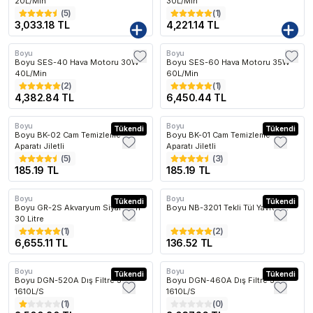
20L/Min
30L/Min
(
5
)
(
1
)
3,033.18 TL
4,221.14 TL
Boyu
Boyu
Kargo Bedava
Kargo Bedava
Boyu SES-40 Hava Motoru 30W
Boyu SES-60 Hava Motoru 35W
40L/Min
60L/Min
(
2
)
(
1
)
4,382.84 TL
6,450.44 TL
Boyu
Boyu
Tükendi
Tükendi
Boyu BK-02 Cam Temizleme
Boyu BK-01 Cam Temizleme
Aparatı Jiletli
Aparatı Jiletli
(
5
)
(
3
)
185.19 TL
185.19 TL
Boyu
Boyu
Kargo Bedava
Tükendi
Tükendi
Boyu GR-2S Akvaryum Siyah Wifi
Boyu NB-3201 Tekli Tül Yavruluk
30 Litre
(
1
)
(
2
)
6,655.11 TL
136.52 TL
Boyu
Boyu
Kargo Bedava
Tükendi
Kargo Bedava
Tükendi
Boyu DGN-520A Dış Filtre 30W
Boyu DGN-460A Dış Filtre 30W
1610L/S
1610L/S
(
1
)
(
0
)