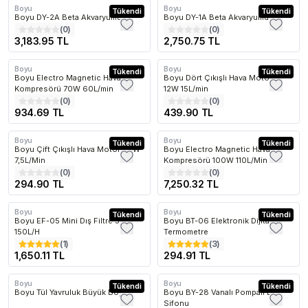
Boyu
Boyu
Kargo Bedava
Tükendi
Kargo Bedava
Tükendi
Boyu DY-2A Beta Akvaryumu
Boyu DY-1A Beta Akvaryumu
(
0
)
(
0
)
3,183.95 TL
2,750.75 TL
Boyu
Boyu
Kargo Bedava
Tükendi
Tükendi
Boyu Electro Magnetic Hava
Boyu Dört Çıkışlı Hava Motoru
Kompresörü 70W 60L/min
12W 15L/min
(
0
)
(
0
)
934.69 TL
439.90 TL
Boyu
Boyu
Tükendi
Kargo Bedava
Tükendi
Boyu Çift Çıkışlı Hava Motoru 6W
Boyu Electro Magnetic Hava
7,5L/Min
Kompresörü 100W 110L/Min
(
0
)
(
0
)
294.90 TL
7,250.32 TL
Boyu
Boyu
Kargo Bedava
Tükendi
Tükendi
Boyu EF-05 Mini Dış Filtre 5,5W
Boyu BT-06 Elektronik Dijital
150L/H
Termometre
(
1
)
(
3
)
1,650.11 TL
294.91 TL
Boyu
Boyu
Tükendi
Tükendi
Boyu Tül Yavruluk Büyük Boy
Boyu BY-28 Vanalı Pompalı Dip
Sifonu