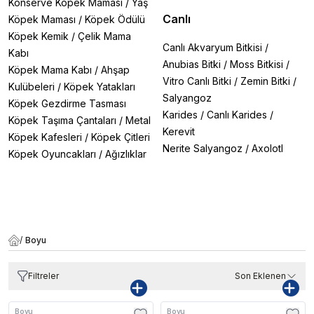
Konserve Köpek Maması
/
Yaş
Canlı
Köpek Maması
/
Köpek Ödülü
Köpek Kemik
/
Çelik Mama
Canlı Akvaryum Bitkisi
/
Kabı
Anubias Bitki
/
Moss Bitkisi
/
Köpek Mama Kabı
/
Ahşap
Vitro Canlı Bitki
/
Zemin Bitki
/
Kulübeleri
/
Köpek Yatakları
Salyangoz
Köpek Gezdirme Tasması
Karides
/
Canlı Karides
/
Köpek Taşıma Çantaları
/
Metal
Kerevit
Köpek Kafesleri
/
Köpek Çitleri
Nerite Salyangoz
/
Axolotl
Köpek Oyuncakları
/
Ağızlıklar
/
Boyu
Filtreler
Son Eklenen
Boyu
Boyu