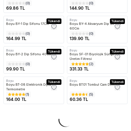
(
0
)
(
0
)
69.86 TL
144.90 TL
Boyu
Boyu
Tükendi
Tükendi
Boyu BY-1 Dip Sifonu 17Cm
Boyu BY-4 Akvaryum Dip Sifonu
60Cm
(
0
)
(
0
)
164.99 TL
139.90 TL
Boyu
Boyu
Tükendi
Tükendi
Boyu BY-2 Dip Sifonu 40Cm
Boyu SF-01 Biyolojik Süngerli
Üretim Filtresi
(
0
)
(
2
)
99.90 TL
331.33 TL
Boyu
Boyu
Tükendi
Tükendi
Boyu BT-08 Elektronik Dijital
Boyu BT01 Tombul Cam Derece
Termometre
(
1
)
(
5
)
164.00 TL
60.36 TL