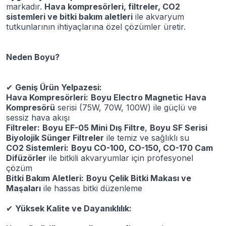
markadır.
Hava kompresörleri, filtreler, CO2
sistemleri ve bitki bakım aletleri
ile akvaryum
tutkunlarının ihtiyaçlarına özel çözümler üretir.
Neden Boyu?
✔
Geniş Ürün Yelpazesi:
Hava Kompresörleri:
Boyu Electro Magnetic Hava
Kompresörü
serisi (75W, 70W, 100W) ile güçlü ve
sessiz hava akışı
Filtreler:
Boyu EF-05 Mini Dış Filtre
,
Boyu SF Serisi
Biyolojik Sünger Filtreler
ile temiz ve sağlıklı su
CO2 Sistemleri:
Boyu CO-100, CO-150, CO-170 Cam
Difüzörler
ile bitkili akvaryumlar için profesyonel
çözüm
Bitki Bakım Aletleri:
Boyu Çelik Bitki Makası ve
Maşaları
ile hassas bitki düzenleme
✔
Yüksek Kalite ve Dayanıklılık: