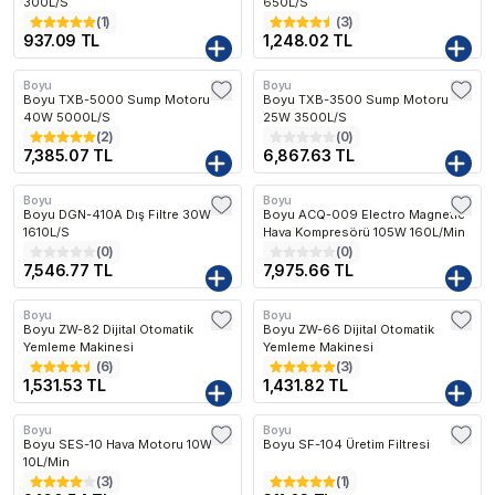
300L/S
650L/S
(
1
)
(
3
)
937.09 TL
1,248.02 TL
Boyu
Boyu
Kargo Bedava
Kargo Bedava
Boyu TXB-5000 Sump Motoru
Boyu TXB-3500 Sump Motoru
40W 5000L/S
25W 3500L/S
(
2
)
(
0
)
7,385.07 TL
6,867.63 TL
Boyu
Boyu
Kargo Bedava
Kargo Bedava
Boyu DGN-410A Dış Filtre 30W
Boyu ACQ-009 Electro Magnetic
1610L/S
Hava Kompresörü 105W 160L/Min
(
0
)
(
0
)
7,546.77 TL
7,975.66 TL
Boyu
Boyu
Kargo Bedava
Kargo Bedava
Boyu ZW-82 Dijital Otomatik
Boyu ZW-66 Dijital Otomatik
Yemleme Makinesi
Yemleme Makinesi
(
6
)
(
3
)
1,531.53 TL
1,431.82 TL
Boyu
Boyu
Kargo Bedava
Boyu SES-10 Hava Motoru 10W
Boyu SF-104 Üretim Filtresi
10L/Min
(
3
)
(
1
)