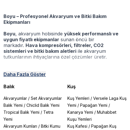
Boyu – Profesyonel Akvaryum ve Bitki Bakım
Ekipmanları
Boyu
, akvaryum hobisinde
yüksek performanslı ve
uygun fiyatlı ekipmanlar
sunan öncü bir
markadır.
Hava kompresörleri, filtreler, CO2
sistemleri ve bitki bakım aletleri
ile akvaryum
tutkunlarının ihtiyaçlarına özel çözümler üretir.
Neden Boyu?
Daha Fazla Göster
Balık
Kuş
✔
Geniş Ürün Yelpazesi:
Hava Kompresörleri:
Boyu Electro Magnetic Hava
Akvaryumlar
/
Set Akvaryumlar
Kuş Yemleri
/
Versele Laga Kuş
Kompresörü
serisi (75W, 70W, 100W) ile güçlü ve
Balık Yemi
/
Chiclid Balık Yemi
Yemi
/
Papağan Yemi
/
sessiz hava akışı
Tropical Balık Yemi
/
Tetra
Kanarya Yemi
/
Muhabbet
Filtreler:
Boyu EF-05 Mini Dış Filtre
,
Boyu SF Serisi
Yemi
Kuşu Yemleri
Biyolojik Sünger Filtreler
ile temiz ve sağlıklı su
CO2 Sistemleri:
Akvaryum Kumları
/
Boyu CO-100, CO-150, CO-170 Cam
Bitki Kumu
Kuş Kafesi
/
Papağan Kuş