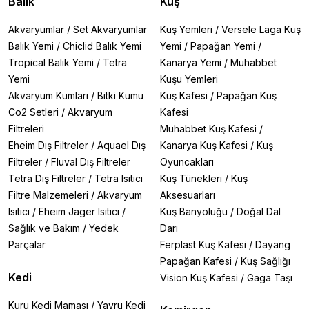
de deneyimli akvaryum hobistleri tarafından güvenle
Balık
Kuş
tercih edilmektedir.
Akvaryumlar
/
Set Akvaryumlar
Kuş Yemleri
/
Versele Laga Kuş
Jeneca'nın
USB kablolu ve pilli dip süpürgeleri
, kum
Balık Yemi
/
Chiclid Balık Yemi
Yemi
/
Papağan Yemi
/
ve atıkları kolayca temizlerken kullanıcıya zaman
Tropical Balık Yemi
/
Tetra
Kanarya Yemi
/
Muhabbet
kazandırır.
150 cm’lik dip sifonu
, ulaşılması zor
Yemi
Kuşu Yemleri
alanlarda etkili temizlik sağlar.
50 cm uzunluğundaki
plastik bitki maşası
Akvaryum Kumları
/
Bitki Kumu
ise bitki düzenlemelerinde hassas
Kuş Kafesi
/
Papağan Kuş
müdahaleler için idealdir.
Co2 Setleri
/
Akvaryum
Kafesi
Filtreleri
Muhabbet Kuş Kafesi
/
✅
Kolay kullanım ve hafif tasarım
Eheim Dış Filtreler
/
Aquael Dış
Kanarya Kuş Kafesi
/
Kuş
✅
Akvaryum temizliğinde hızlı ve etkili çözümler
Filtreler
/
Fluval Dış Filtreler
Oyuncakları
✅
Bitki ve kum düzenlemesinde yüksek kontrol
✅
Tetra Dış Filtreler
Tatlı su ve tuzlu su akvaryumlarıyla uyumlu
/
Tetra Isıtıcı
Kuş Tünekleri
/
Kuş
Filtre Malzemeleri
/
Akvaryum
Aksesuarları
Öne Çıkan Ürünler:
Isıtıcı
/
Eheim Jager Isıtıcı
/
Kuş Banyoluğu
/
Doğal Dal
Sağlık ve Bakım
/
Yedek
Darı
Jeneca Plastik Bitki Maşası (50cm):
Bitkili
Parçalar
Ferplast Kuş Kafesi
/
Dayang
akvaryumlarınızda kolay düzenleme yapmanızı
sağlayan uzun ve dayanıklı maşa.
Papağan Kafesi
/
Kuş Sağlığı
Jeneca USB Kablolu ve Pilli Dip Süpürgesi:
Elektrikli
Kedi
Vision Kuş Kafesi
/
Gaga Taşı
pratik kullanımıyla akvaryum tabanınızdaki kirleri
kolayca temizleyin.
Kuru Kedi Maması
/
Yavru Kedi