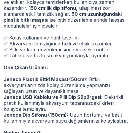
ve atıkları kolayca temizlerken kullanıcıya zaman
kazandırır.
150 cm’lik dip sifonu
, ulaşılması zor
alanlarda etkili temizlik sağlar.
50 cm uzunluğundaki
plastik bitki maşası
ise bitki düzenlemelerinde hassas
müdahaleler için idealdir.
✅
Kolay kullanım ve hafif tasarım
✅
Akvaryum temizliğinde hızlı ve etkili çözümler
✅
Bitki ve kum düzenlemesinde yüksek kontrol
✅
Tatlı su ve tuzlu su akvaryumlarıyla uyumlu
Öne Çıkan Ürünler:
Jeneca Plastik Bitki Maşası (50cm):
Bitkili
akvaryumlarınızda kolay düzenleme yapmanızı
sağlayan uzun ve dayanıklı maşa.
Jeneca USB Kablolu ve Pilli Dip Süpürgesi:
Elektrikli
pratik kullanımıyla akvaryum tabanınızdaki kirleri
kolayca temizleyin.
Jeneca Dip Sifonu (150cm):
Uzun hortumu ve basit
kullanımıyla akvaryum suyu değişimlerinizi kolaylaştırır.
Neden Jeneca?