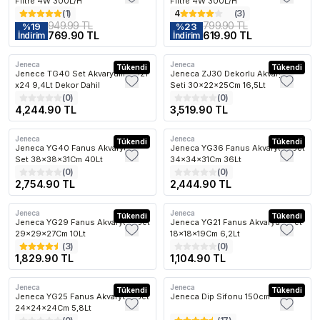
Filtre 4W 300L/H
Filtre 4W 300L/H
(
1
)
4
(
3
)
949.99 TL
799.90 TL
%
19
%
23
769.90 TL
619.90 TL
İndirim
İndirim
Jeneca
Jeneca
Kargo Bedava
Tükendi
Kargo Bedava
Tükendi
Jenece TG40 Set Akvaryum 31x21
Jeneca ZJ30 Dekorlu Akvaryum
x24 9,4Lt Dekor Dahil
Seti 30x22x25Cm 16,5Lt
(
0
)
(
0
)
4,244.90 TL
3,519.90 TL
Jeneca
Jeneca
Kargo Bedava
Tükendi
Kargo Bedava
Tükendi
Jeneca YG40 Fanus Akvaryum
Jeneca YG36 Fanus Akvaryum Set
Set 38x38x31Cm 40Lt
34x34x31Cm 36Lt
(
0
)
(
0
)
2,754.90 TL
2,444.90 TL
Jeneca
Jeneca
Kargo Bedava
Tükendi
Kargo Bedava
Tükendi
Jeneca YG29 Fanus Akvaryum Set
Jeneca YG21 Fanus Akvaryum Set
29x29x27Cm 10Lt
18x18x19Cm 6,2Lt
(
3
)
(
0
)
1,829.90 TL
1,104.90 TL
Jeneca
Jeneca
Kargo Bedava
Tükendi
Tükendi
Jeneca YG25 Fanus Akvaryum Set
Jeneca Dip Sifonu 150cm
24x24x24Cm 5,8Lt