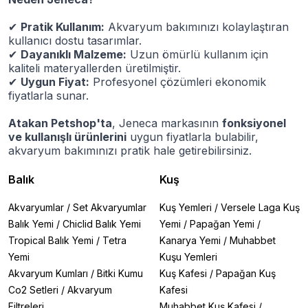
✔
Pratik Kullanım:
Akvaryum bakımınızı kolaylaştıran
kullanıcı dostu tasarımlar.
✔
Dayanıklı Malzeme:
Uzun ömürlü kullanım için
kaliteli materyallerden üretilmiştir.
✔
Uygun Fiyat:
Profesyonel çözümleri ekonomik
fiyatlarla sunar.
Atakan Petshop'ta
, Jeneca markasının
fonksiyonel
ve kullanışlı ürünlerini
uygun fiyatlarla bulabilir,
akvaryum bakımınızı pratik hale getirebilirsiniz.
Balık
Kuş
Akvaryumlar
/
Set Akvaryumlar
Kuş Yemleri
/
Versele Laga Kuş
Balık Yemi
/
Chiclid Balık Yemi
Yemi
/
Papağan Yemi
/
Tropical Balık Yemi
/
Tetra
Kanarya Yemi
/
Muhabbet
Yemi
Kuşu Yemleri
Akvaryum Kumları
/
Bitki Kumu
Kuş Kafesi
/
Papağan Kuş
Co2 Setleri
/
Akvaryum
Kafesi
Filtreleri
Muhabbet Kuş Kafesi
/