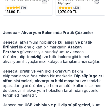
Süpürgesi
(
10
)
(
23
)
131.89 TL
1,079.99 TL
Jeneca – Akvaryum Bakımında Pratik Çözümler
Jeneca
, akvaryum hobisinde
kullanışlı ve pratik
ürünleri
ile öne çıkan bir markadır.
Atakan
Petshop
güvencesiyle sunduğumuz Jeneca
ürünleri,
dip temizliği ve bitki bakımı
gibi temel
akvaryum ihtiyaçlarınızı kolayca karşılamanızı sağlar.
Jeneca
, pratik ve yenilikçi akvaryum bakım
ekipmanlarıyla öne çıkan bir markadır.
Dip süpürgeleri
,
sifon sistemleri
,
akvaryum bitki maşaları
ve temizlik
aparatları gibi ürünleriyle hem amatör kullanıcılar hem
de deneyimli akvaryum hobistleri tarafından güvenle
tercih edilmektedir.
Jeneca'nın
USB kablolu ve pilli dip süpürgeleri
, kum