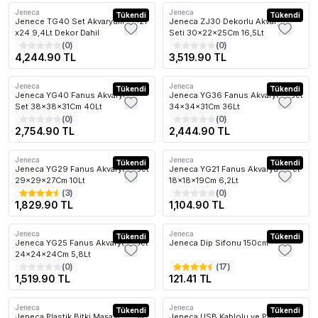
Jeneca
Jeneca
Kargo Bedava
Tükendi
Kargo Bedava
Tükendi
Jenece TG40 Set Akvaryum 31x21
Jeneca ZJ30 Dekorlu Akvaryum
x24 9,4Lt Dekor Dahil
Seti 30x22x25Cm 16,5Lt
(
0
)
(
0
)
4,244.90 TL
3,519.90 TL
Jeneca
Jeneca
Kargo Bedava
Tükendi
Kargo Bedava
Tükendi
Jeneca YG40 Fanus Akvaryum
Jeneca YG36 Fanus Akvaryum Set
Set 38x38x31Cm 40Lt
34x34x31Cm 36Lt
(
0
)
(
0
)
2,754.90 TL
2,444.90 TL
Jeneca
Jeneca
Kargo Bedava
Tükendi
Kargo Bedava
Tükendi
Jeneca YG29 Fanus Akvaryum Set
Jeneca YG21 Fanus Akvaryum Set
29x29x27Cm 10Lt
18x18x19Cm 6,2Lt
(
3
)
(
0
)
1,829.90 TL
1,104.90 TL
Jeneca
Jeneca
Kargo Bedava
Tükendi
Tükendi
Jeneca YG25 Fanus Akvaryum Set
Jeneca Dip Sifonu 150cm
24x24x24Cm 5,8Lt
(
0
)
(
17
)
1,519.90 TL
121.41 TL
Jeneca
Jeneca
Tükendi
Kargo Bedava
Tükendi
Jeneca Plastik Bitki Maşası 50cm
Jeneca USB Kablolu ve Pilli Dip