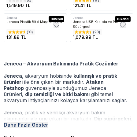
(
0
)
(
17
)
1,519.90 TL
121.41 TL
Jeneca
Jeneca
Tükendi
Kargo Bedava
Tükendi
Jeneca Plastik Bitki Maşası 50cm
Jeneca USB Kablolu ve Pilli Dip
Süpürgesi
(
10
)
(
23
)
131.89 TL
1,079.99 TL
Jeneca – Akvaryum Bakımında Pratik Çözümler
Jeneca
, akvaryum hobisinde
kullanışlı ve pratik
ürünleri
ile öne çıkan bir markadır.
Atakan
Petshop
güvencesiyle sunduğumuz Jeneca
ürünleri,
dip temizliği ve bitki bakımı
gibi temel
akvaryum ihtiyaçlarınızı kolayca karşılamanızı sağlar.
Jeneca
, pratik ve yenilikçi akvaryum bakım
ekipmanlarıyla öne çıkan bir markadır.
Dip süpürgeleri
,
sifon sistemleri
Daha Fazla Göster
,
akvaryum bitki maşaları
ve temizlik
aparatları gibi ürünleriyle hem amatör kullanıcılar hem