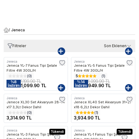
/
Jeneca
Filtreler
Son Eklenen
Jeneca
Jeneca
Jeneca YL-7 Fanus Tipi Şelale
Jeneca YL-5 Fanus Tipi Şelale
Filtre 4W 300L/H
Filtre 4W 300L/H
(
0
)
5
(
1
)
1,199.90 TL
1,099.90 TL
%
8
%
14
1,099.90 TL
949.90 TL
İndirim
İndirim
Jeneca
Jeneca
Kargo Bedava
Kargo Bedava
Jenece XL30 Set Akvaryum 28x14
Jenece XL40 Set Akvaryum 31x21
x17 3,3Lt Dekor Dahil
x18 6,2Lt Dekor Dahil
(
0
)
(
1
)
3,314.90 TL
3,934.90 TL
Jeneca
Jeneca
Tükendi
Tükendi
Jeneca YL-3 Fanus Tipi Şelale
Jeneca YL-1 Fanus Tipi Şelale