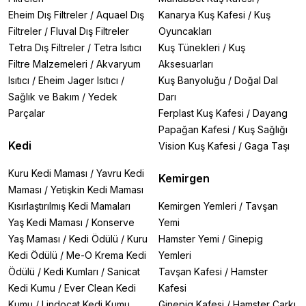
Eheim Dış Filtreler
/
Aquael Dış
Kanarya Kuş Kafesi
/
Kuş
Filtreler
/
Fluval Dış Filtreler
Oyuncakları
Tetra Dış Filtreler
/
Tetra Isıtıcı
Kuş Tünekleri
/
Kuş
Filtre Malzemeleri
/
Akvaryum
Aksesuarları
Isıtıcı
/
Eheim Jager Isıtıcı
/
Kuş Banyoluğu
/
Doğal Dal
Sağlık ve Bakım
/
Yedek
Darı
Parçalar
Ferplast Kuş Kafesi
/
Dayang
Papağan Kafesi
/
Kuş Sağlığı
Kedi
Vision Kuş Kafesi
/
Gaga Taşı
Kuru Kedi Maması
/
Yavru Kedi
Kemirgen
Maması
/
Yetişkin Kedi Maması
Kısırlaştırılmış Kedi Mamaları
Kemirgen Yemleri
/
Tavşan
Yaş Kedi Maması
/
Konserve
Yemi
Yaş Maması
/
Kedi Ödülü
/
Kuru
Hamster Yemi
/
Ginepig
Kedi Ödülü
/
Me-O Krema Kedi
Yemleri
Ödülü
/
Kedi Kumları
/
Sanicat
Tavşan Kafesi
/
Hamster
Kedi Kumu
/
Ever Clean Kedi
Kafesi
Kumu
/
Lindocat Kedi Kumu
Ginepig Kafesi
/
Hamster Çarkı