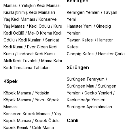
Kemirgen
Jeneca Dip Sifonu (150cm):
Uzun hortumu ve basit
Maması
/
Yetişkin Kedi Maması
kullanımıyla akvaryum suyu değişimlerinizi kolaylaştırır.
Kısırlaştırılmış Kedi Mamaları
Kemirgen Yemleri
/
Tavşan
Yaş Kedi Maması
/
Konserve
Yemi
Neden Jeneca?
Yaş Maması
/
Kedi Ödülü
/
Kuru
Hamster Yemi
/
Ginepig
✔
Pratik Kullanım:
Akvaryum bakımınızı kolaylaştıran
Kedi Ödülü
/
Me-O Krema Kedi
Yemleri
kullanıcı dostu tasarımlar.
Ödülü
/
Kedi Kumları
/
Sanicat
Tavşan Kafesi
/
Hamster
✔
Dayanıklı Malzeme:
Uzun ömürlü kullanım için
Kedi Kumu
/
Ever Clean Kedi
Kafesi
kaliteli materyallerden üretilmiştir.
Kumu
/
Lindocat Kedi Kumu
Ginepig Kafesi
/
Hamster Çarkı
✔
Uygun Fiyat:
Profesyonel çözümleri ekonomik
fiyatlarla sunar.
Akıllı Kedi Tuvaleti
/
Mama Kabı
Sürüngen
Kedi Tırmalama Tahtaları
Atakan Petshop'ta
, Jeneca markasının
fonksiyonel
ve kullanışlı ürünlerini
uygun fiyatlarla bulabilir,
Sürüngen Teraryum
/
Köpek
akvaryum bakımınızı pratik hale getirebilirsiniz.
Sürüngen Matı
/
Sürüngen
Köpek Maması
/
Yetişkin
Yemleri
/
Gecko Yemleri
/
Köpek Maması
/
Yavru Köpek
Kaplumbağa Yemleri
Maması
Sürüngen Aydınlatmaları
Konserve Köpek Maması
/
Yaş
Canlı
Köpek Maması
/
Köpek Ödülü
Köpek Kemik
/
Çelik Mama