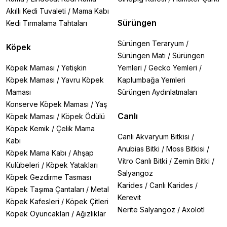
Akıllı Kedi Tuvaleti
/
Mama Kabı
Sürüngen
Kedi Tırmalama Tahtaları
Sürüngen Teraryum
/
Köpek
Sürüngen Matı
/
Sürüngen
Köpek Maması
/
Yetişkin
Yemleri
/
Gecko Yemleri
/
Köpek Maması
/
Yavru Köpek
Kaplumbağa Yemleri
Maması
Sürüngen Aydınlatmaları
Konserve Köpek Maması
/
Yaş
Canlı
Köpek Maması
/
Köpek Ödülü
Köpek Kemik
/
Çelik Mama
Canlı Akvaryum Bitkisi
/
Kabı
Anubias Bitki
/
Moss Bitkisi
/
Köpek Mama Kabı
/
Ahşap
Vitro Canlı Bitki
/
Zemin Bitki
/
Kulübeleri
/
Köpek Yatakları
Salyangoz
Köpek Gezdirme Tasması
Karides
/
Canlı Karides
/
Köpek Taşıma Çantaları
/
Metal
Kerevit
Köpek Kafesleri
/
Köpek Çitleri
Nerite Salyangoz
/
Axolotl
Köpek Oyuncakları
/
Ağızlıklar