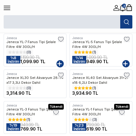
2
/
Jeneca
Filtreler
Son Eklenen
Jeneca
Jeneca
Jeneca YL-7 Fanus Tipi Şelale
Jeneca YL-5 Fanus Tipi Şelale
Filtre 4W 300L/H
Filtre 4W 300L/H
(
0
)
(
1
)
1,199.90 TL
1,099.90 TL
%
8
%
14
1,099.90 TL
949.90 TL
İndirim
İndirim
Jeneca
Jeneca
Kargo Bedava
Kargo Bedava
Jenece XL30 Set Akvaryum 28x14
Jenece XL40 Set Akvaryum 31x21
x17 3,3Lt Dekor Dahil
x18 6,2Lt Dekor Dahil
(
0
)
(
1
)
3,314.90 TL
3,934.90 TL
Jeneca
Jeneca
Tükendi
Tükendi
Jeneca YL-3 Fanus Tipi Şelale
Jeneca YL-1 Fanus Tipi Şelale
Filtre 4W 300L/H
Filtre 4W 300L/H
(
1
)
(
3
)
949.99 TL
799.90 TL
%
19
%
23
769.90 TL
619.90 TL
İndirim
İndirim