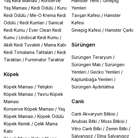
Yaş Kedi Maması
/
Konserve
Hamster Yemi
/
Ginepig
Yaş Maması
/
Kedi Ödülü
/
Kuru
Yemleri
Kedi Ödülü
/
Me-O Krema Kedi
Tavşan Kafesi
/
Hamster
Ödülü
/
Kedi Kumları
/
Sanicat
Kafesi
Kedi Kumu
/
Ever Clean Kedi
Ginepig Kafesi
/
Hamster Çarkı
Kumu
/
Lindocat Kedi Kumu
/
Sürüngen
Akıllı Kedi Tuvaleti
/
Mama Kabı
Kedi Tırmalama Tahtaları
/
Kedi
Sürüngen Teraryum
/
Tarakları
/
Furminator Taraklar
Sürüngen Matı
/
Sürüngen
Yemleri
/
Gecko Yemleri
/
Köpek
Kaplumbağa Yemleri
/
Köpek Maması
/
Yetişkin
Sürüngen Aydınlatma
Köpek Maması
/
Yavru Köpek
Canlı
Maması
Konserve Köpek Maması
/
Yaş
Canlı Akvaryum Bitkisi
/
Köpek Maması
/
Köpek Ödülü
Anubias Bitki
/
Moss Bitkisi
/
Köpek Kemik
/
Çelik Mama
Vitro Canlı Bitki
/
Zemin Bitki
/
Kabı
Salyangoz
/
Elma Salyangoz