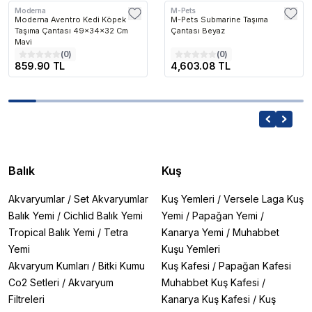
Moderna
M-Pets
Moderna Aventro Kedi Köpek
M-Pets Submarine Taşıma
Taşıma Çantası 49x34x32 Cm
Çantası Beyaz
Mavi
(
0
)
(
0
)
859.90 TL
4,603.08 TL
Balık
Kuş
Akvaryumlar
/
Set Akvaryumlar
Kuş Yemleri
/
Versele Laga Kuş
Balık Yemi
/
Cichlid Balık Yemi
Yemi
/
Papağan Yemi
/
Tropical Balık Yemi
/
Tetra
Kanarya Yemi
/
Muhabbet
Yemi
Kuşu Yemleri
Akvaryum Kumları
/
Bitki Kumu
Kuş Kafesi
/
Papağan Kafesi
Co2 Setleri
/
Akvaryum
Muhabbet Kuş Kafesi
/
Filtreleri
Kanarya Kuş Kafesi
/
Kuş