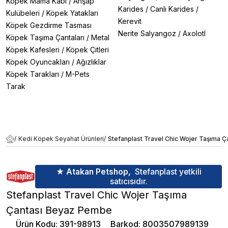
Köpek Mama Kabı
/
Ahşap
Karides
/
Canlı Karides
/
Kulübeleri
/
Köpek Yatakları
Kerevit
Köpek Gezdirme Tasması
Nerite Salyangoz
/
Axolotl
Köpek Taşıma Çantaları
/
Metal
Köpek Kafesleri
/
Köpek Çitleri
Köpek Oyuncakları
/
Ağızlıklar
Köpek Tarakları
/
M-Pets
Tarak
/
Kedi Köpek Seyahat Ürünleri
/
Stefanplast Travel Chic Wojer Taşıma 
★ Atakan Petshop,
Stefanplast yetkili
satıcısıdır.
Stefanplast Travel Chic Wojer Taşıma
Çantası Beyaz Pembe
Ürün Kodu
:
391-98913
Barkod
:
8003507989139