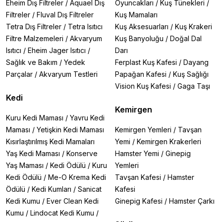
Eheim Dış Filtreler
/
Aquael Dış
Oyuncakları
/
Kuş Tünekleri
/
Filtreler
/
Fluval Dış Filtreler
Kuş Mamaları
Tetra Dış Filtreler
/
Tetra Isıtıcı
Kuş Aksesuarları
/
Kuş Krakeri
Filtre Malzemeleri
/
Akvaryum
Kuş Banyoluğu
/
Doğal Dal
Isıtıcı
/
Eheim Jager Isıtıcı
/
Darı
Sağlık ve Bakım
/
Yedek
Ferplast Kuş Kafesi
/
Dayang
Parçalar
/
Akvaryum Testleri
Papağan Kafesi
/
Kuş Sağlığı
Vision Kuş Kafesi
/
Gaga Taşı
Kedi
Kemirgen
Kuru Kedi Maması
/
Yavru Kedi
Maması
/
Yetişkin Kedi Maması
Kemirgen Yemleri
/
Tavşan
Kısırlaştırılmış Kedi Mamaları
Yemi
/
Kemirgen Krakerleri
Yaş Kedi Maması
/
Konserve
Hamster Yemi
/
Ginepig
Yaş Maması
/
Kedi Ödülü
/
Kuru
Yemleri
Kedi Ödülü
/
Me-O Krema Kedi
Tavşan Kafesi
/
Hamster
Ödülü
/
Kedi Kumları
/
Sanicat
Kafesi
Kedi Kumu
/
Ever Clean Kedi
Ginepig Kafesi
/
Hamster Çarkı
Kumu
/
Lindocat Kedi Kumu
/