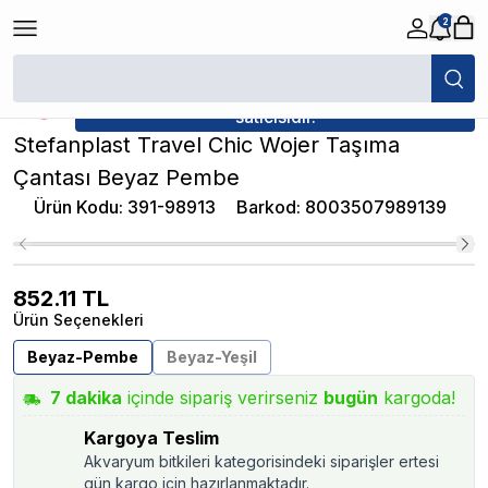
2
/
Kedi Köpek Seyahat Ürünleri
/
Stefanplast Travel Chic Wojer Taşıma 
★ Atakan Petshop,
Stefanplast yetkili
satıcısıdır.
Stefanplast Travel Chic Wojer Taşıma
Çantası Beyaz Pembe
Ürün Kodu
:
391-98913
Barkod
:
8003507989139
852.11
TL
Ürün Seçenekleri
Beyaz-Pembe
Beyaz-Yeşil
7
dakika
içinde sipariş verirseniz
bugün
kargoda!
Kargoya Teslim
Akvaryum bitkileri kategorisindeki siparişler ertesi
gün kargo için hazırlanmaktadır.