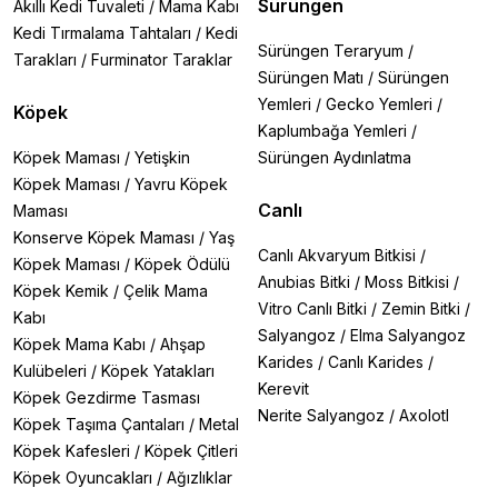
Sürüngen
Akıllı Kedi Tuvaleti
/
Mama Kabı
Kedi Tırmalama Tahtaları
/
Kedi
Sürüngen Teraryum
/
Tarakları
/
Furminator Taraklar
Sürüngen Matı
/
Sürüngen
Yemleri
/
Gecko Yemleri
/
Köpek
Kaplumbağa Yemleri
/
Köpek Maması
/
Yetişkin
Sürüngen Aydınlatma
Köpek Maması
/
Yavru Köpek
Canlı
Maması
Konserve Köpek Maması
/
Yaş
Canlı Akvaryum Bitkisi
/
Köpek Maması
/
Köpek Ödülü
Anubias Bitki
/
Moss Bitkisi
/
Köpek Kemik
/
Çelik Mama
Vitro Canlı Bitki
/
Zemin Bitki
/
Kabı
Salyangoz
/
Elma Salyangoz
Köpek Mama Kabı
/
Ahşap
Karides
/
Canlı Karides
/
Kulübeleri
/
Köpek Yatakları
Kerevit
Köpek Gezdirme Tasması
Nerite Salyangoz
/
Axolotl
Köpek Taşıma Çantaları
/
Metal
Köpek Kafesleri
/
Köpek Çitleri
Köpek Oyuncakları
/
Ağızlıklar