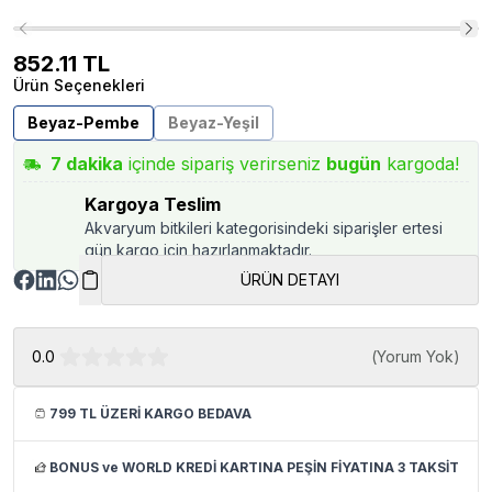
852.11
TL
Ürün Seçenekleri
Beyaz-Pembe
Beyaz-Yeşil
7
dakika
içinde sipariş verirseniz
bugün
kargoda!
Kargoya Teslim
Akvaryum bitkileri kategorisindeki siparişler ertesi
gün kargo için hazırlanmaktadır.
ÜRÜN DETAYI
0.0
(
Yorum Yok
)
799 TL ÜZERİ KARGO BEDAVA
BONUS ve WORLD KREDİ KARTINA PEŞİN FİYATINA 3 TAKSİT