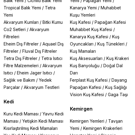
Balık Yemi
/
Cichlid Balık Yemi
Yemi
/
Papağan Yemi
/
Tropical Balık Yemi
/
Tetra
Kanarya Yemi
/
Muhabbet
Yemi
Kuşu Yemleri
Akvaryum Kumları
/
Bitki Kumu
Kuş Kafesi
/
Papağan Kafesi
Co2 Setleri
/
Akvaryum
Muhabbet Kuş Kafesi
/
Filtreleri
Kanarya Kuş Kafesi
/
Kuş
Eheim Dış Filtreler
/
Aquael Dış
Oyuncakları
/
Kuş Tünekleri
/
Filtreler
/
Fluval Dış Filtreler
Kuş Mamaları
Tetra Dış Filtreler
/
Tetra Isıtıcı
Kuş Aksesuarları
/
Kuş Krakeri
Filtre Malzemeleri
/
Akvaryum
Kuş Banyoluğu
/
Doğal Dal
Isıtıcı
/
Eheim Jager Isıtıcı
/
Darı
Sağlık ve Bakım
/
Yedek
Ferplast Kuş Kafesi
/
Dayang
Parçalar
/
Akvaryum Testleri
Papağan Kafesi
/
Kuş Sağlığı
Vision Kuş Kafesi
/
Gaga Taşı
Kedi
Kemirgen
Kuru Kedi Maması
/
Yavru Kedi
Maması
/
Yetişkin Kedi Maması
Kemirgen Yemleri
/
Tavşan
Kısırlaştırılmış Kedi Mamaları
Yemi
/
Kemirgen Krakerleri