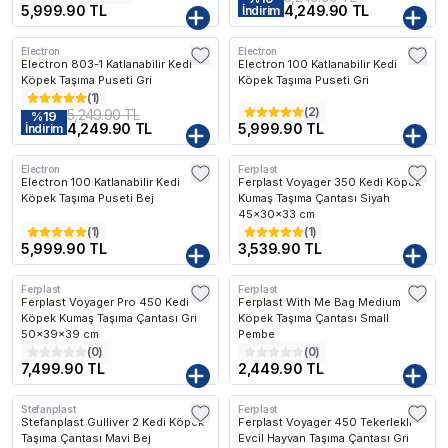
5,999.90 TL
4,249.90 TL
İndirim
Electron
Electron
Electron 803-1 Katlanabilir Kedi
Electron 100 Katlanabilir Kedi
Köpek Taşıma Puseti Gri
Köpek Taşıma Puseti Gri
(
1
)
(
2
)
5,249.90 TL
%
19
4,249.90 TL
5,999.90 TL
İndirim
Electron
Ferplast
Electron 100 Katlanabilir Kedi
Ferplast Voyager 350 Kedi Köpek
Köpek Taşıma Puseti Bej
Kumaş Taşıma Çantası Siyah
45x30x33 cm
(
1
)
(
1
)
5,999.90 TL
3,539.90 TL
Ferplast
Ferplast
Ferplast Voyager Pro 450 Kedi
Ferplast With Me Bag Medium
Köpek Kumaş Taşıma Çantası Gri
Köpek Taşıma Çantası Small
50x39x39 cm
Pembe
(
0
)
(
0
)
7,499.90 TL
2,449.90 TL
Stefanplast
Ferplast
Kargo Bedava
Kargo Bedava
Stefanplast Gulliver 2 Kedi Köpek
Ferplast Voyager 450 Tekerlekli
Taşıma Çantası Mavi Bej
Evcil Hayvan Taşıma Çantası Gri