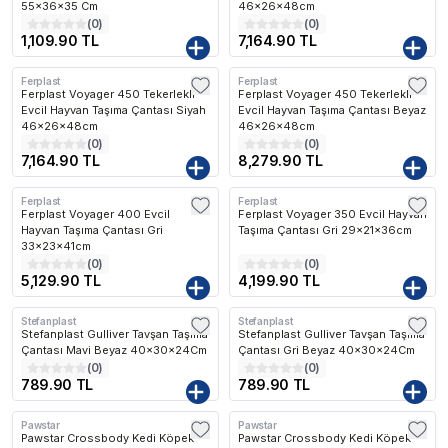
55x36x35 Cm
46x26x48cm
(
0
)
(
0
)
1,109.90 TL
7,164.90 TL
Ferplast
Ferplast
Kargo Bedava
Kargo Bedava
Ferplast Voyager 450 Tekerlekli
Ferplast Voyager 450 Tekerlekli
Evcil Hayvan Taşıma Çantası Siyah
Evcil Hayvan Taşıma Çantası Beyaz
46x26x48cm
46x26x48cm
(
0
)
(
0
)
7,164.90 TL
8,279.90 TL
Ferplast
Ferplast
Kargo Bedava
Kargo Bedava
Ferplast Voyager 400 Evcil
Ferplast Voyager 350 Evcil Hayvan
Hayvan Taşıma Çantası Gri
Taşıma Çantası Gri 29x21x36cm
33x23x41cm
(
0
)
(
0
)
5,129.90 TL
4,199.90 TL
Stefanplast
Stefanplast
Stefanplast Gulliver Tavşan Taşıma
Stefanplast Gulliver Tavşan Taşıma
Çantası Mavi Beyaz 40x30x24Cm
Çantası Gri Beyaz 40x30x24Cm
(
0
)
(
0
)
789.90 TL
789.90 TL
Pawstar
Pawstar
Pawstar Crossbody Kedi Köpek
Pawstar Crossbody Kedi Köpek