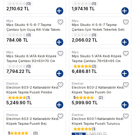
(
0
)
(
0
)
2,110.62 TL
1,974.16 TL
Mps
Mps
Mps Skudo 4-5-6-7 Taşıma
Mps Skudo 4-5-6-7 Taşıma
Çantası İçin Uçuş Kiti Vida Takımı
Çantası İçin Yedek Tekerlek Seti
(
0
)
(
0
)
784.08 TL
2,066.02 TL
Mps
Mps
Mps Skudo 6 IATA Kedi Köpek
Mps Skudo 5 IATA Kedi Köpek
Taşıma Çantası 92x63x70 Cm
Taşıma Çantası 79x58x65 Cm
(
0
)
(
2
)
7,794.22 TL
6,486.81 TL
Electron
Electron
Electron 803-2 Katlanabilir Kedi
Electron 803-2 Katlanabilir Kedi
Köpek Taşıma Puseti Pembe
Köpek Taşıma Puseti Gri
(
1
)
5
(
2
)
5,249.90 TL
5,999.90 TL
Electron
Electron
Electron 803-2 Katlanabilir Kedi
Electron 803-1 Katlanabilir Kedi
Köpek Taşıma Puseti Bej
Köpek Taşıma Puseti Turuncu
(
1
)
5
(
3
)
5,249.90 TL
%
19