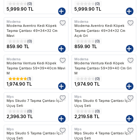
(
0
)
(
0
)
5,999.90 TL
5,999.90 TL
Moderna
Moderna
Kargo Bedava
Kargo Bedava
Moderna Aventro Kedi Köpek
Moderna Aventro Kedi Köpek
Taşıma Çantası 49x34x32 Cm
Taşıma Çantası 49x34x32 Cm
Mavi
Açık Gri
(
0
)
(
0
)
859.90 TL
859.90 TL
Moderna
Moderna
Kargo Bedava
Kargo Bedava
Moderna Ventura Kedi Köpek
Moderna Ventura Kedi Köpek
Taşıma Çantası 59x39x40cm Mavi
Taşıma Çantası 59x39x40 Cm Gri
M
M
(
1
)
(
0
)
1,974.90 TL
1,974.90 TL
Mps
Mps
Mps Skudo 7 Taşıma Çantası İçin
Mps Skudo 6 Taşıma Çantası İçin
Uçuş Seti
Uçuş Seti
(
0
)
(
0
)
2,396.30 TL
2,219.58 TL
Mps
Mps
Mps Skudo 5 Taşıma Çantası İçin
Mps Skudo 4 Taşıma Çantası İçin
Uçuş Seti
Uçuş Seti