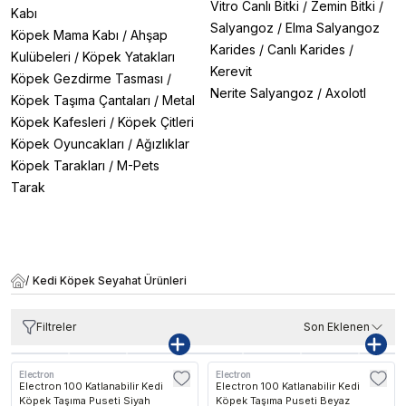
Vitro Canlı Bitki
/
Zemin Bitki
/
Kabı
Salyangoz
/
Elma Salyangoz
Köpek Mama Kabı
/
Ahşap
Karides
/
Canlı Karides
/
Kulübeleri
/
Köpek Yatakları
Kerevit
Köpek Gezdirme Tasması
/
Nerite Salyangoz
/
Axolotl
Köpek Taşıma Çantaları
/
Metal
Köpek Kafesleri
/
Köpek Çitleri
Köpek Oyuncakları
/
Ağızlıklar
Köpek Tarakları
/
M-Pets
Tarak
/
Kedi Köpek Seyahat Ürünleri
Filtreler
Son Eklenen
Electron
Electron
Kargo Bedava
Kargo Bedava
Electron 100 Katlanabilir Kedi
Electron 100 Katlanabilir Kedi
Köpek Taşıma Puseti Siyah
Köpek Taşıma Puseti Beyaz