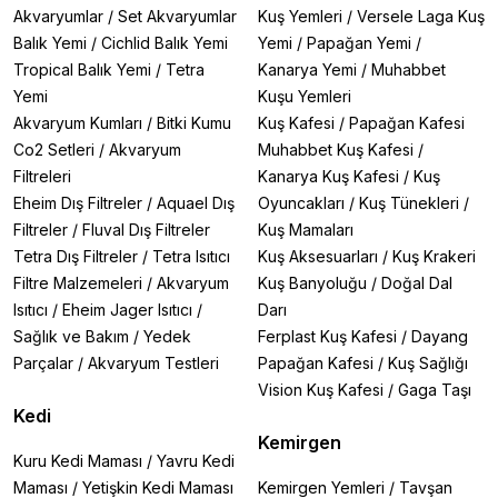
Akvaryumlar
/
Set Akvaryumlar
Kuş Yemleri
/
Versele Laga Kuş
Balık Yemi
/
Cichlid Balık Yemi
Yemi
/
Papağan Yemi
/
Tropical Balık Yemi
/
Tetra
Kanarya Yemi
/
Muhabbet
Yemi
Kuşu Yemleri
Akvaryum Kumları
/
Bitki Kumu
Kuş Kafesi
/
Papağan Kafesi
Co2 Setleri
/
Akvaryum
Muhabbet Kuş Kafesi
/
Filtreleri
Kanarya Kuş Kafesi
/
Kuş
Eheim Dış Filtreler
/
Aquael Dış
Oyuncakları
/
Kuş Tünekleri
/
Filtreler
/
Fluval Dış Filtreler
Kuş Mamaları
Tetra Dış Filtreler
/
Tetra Isıtıcı
Kuş Aksesuarları
/
Kuş Krakeri
Filtre Malzemeleri
/
Akvaryum
Kuş Banyoluğu
/
Doğal Dal
Isıtıcı
/
Eheim Jager Isıtıcı
/
Darı
Sağlık ve Bakım
/
Yedek
Ferplast Kuş Kafesi
/
Dayang
Parçalar
/
Akvaryum Testleri
Papağan Kafesi
/
Kuş Sağlığı
Vision Kuş Kafesi
/
Gaga Taşı
Kedi
Kemirgen
Kuru Kedi Maması
/
Yavru Kedi
Maması
/
Yetişkin Kedi Maması
Kemirgen Yemleri
/
Tavşan