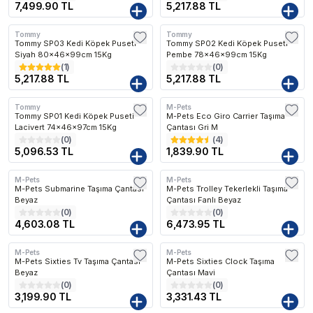
7,499.90 TL
5,217.88 TL
Tommy
Tommy
Kargo Bedava
Kargo Bedava
Tommy SP03 Kedi Köpek Puseti
Tommy SP02 Kedi Köpek Puseti
Siyah 80x46x99cm 15Kg
Pembe 78x46x99cm 15Kg
(
1
)
(
0
)
5,217.88 TL
5,217.88 TL
Tommy
M-Pets
Kargo Bedava
Kargo Bedava
Tommy SP01 Kedi Köpek Puseti
M-Pets Eco Giro Carrier Taşıma
Lacivert 74x46x97cm 15Kg
Çantası Gri M
(
0
)
(
4
)
5,096.53 TL
1,839.90 TL
En Çok Favorilenen
En Çok Favorilene
M-Pets
M-Pets
Kargo Bedava
Kargo Bedava
M-Pets Submarine Taşıma Çantası
M-Pets Trolley Tekerlekli Taşıma
Beyaz
Çantası Fanlı Beyaz
(
0
)
(
0
)
4,603.08 TL
6,473.95 TL
M-Pets
M-Pets
Kargo Bedava
Kargo Bedava
M-Pets Sixties Tv Taşıma Çantası
M-Pets Sixties Clock Taşıma
Beyaz
Çantası Mavi
(
0
)
(
0
)
3,199.90 TL
3,331.43 TL