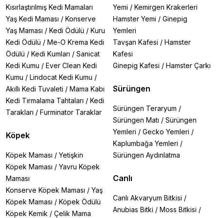
Kısırlaştırılmış Kedi Mamaları
Yemi
/
Kemirgen Krakerleri
Yaş Kedi Maması
/
Konserve
Hamster Yemi
/
Ginepig
Yaş Maması
/
Kedi Ödülü
/
Kuru
Yemleri
Kedi Ödülü
/
Me-O Krema Kedi
Tavşan Kafesi
/
Hamster
Ödülü
/
Kedi Kumları
/
Sanicat
Kafesi
Kedi Kumu
/
Ever Clean Kedi
Ginepig Kafesi
/
Hamster Çarkı
Kumu
/
Lindocat Kedi Kumu
/
Sürüngen
Akıllı Kedi Tuvaleti
/
Mama Kabı
Kedi Tırmalama Tahtaları
/
Kedi
Sürüngen Teraryum
/
Tarakları
/
Furminator Taraklar
Sürüngen Matı
/
Sürüngen
Yemleri
/
Gecko Yemleri
/
Köpek
Kaplumbağa Yemleri
/
Köpek Maması
/
Yetişkin
Sürüngen Aydınlatma
Köpek Maması
/
Yavru Köpek
Canlı
Maması
Konserve Köpek Maması
/
Yaş
Canlı Akvaryum Bitkisi
/
Köpek Maması
/
Köpek Ödülü
Anubias Bitki
/
Moss Bitkisi
/
Köpek Kemik
/
Çelik Mama