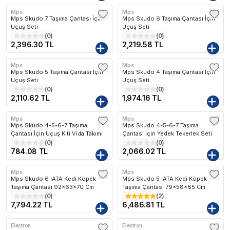
Mps
Mps
Mps Skudo 7 Taşıma Çantası İçin
Mps Skudo 6 Taşıma Çantası İçin
Uçuş Seti
Uçuş Seti
(
0
)
(
0
)
2,396.30 TL
2,219.58 TL
Mps
Mps
Mps Skudo 5 Taşıma Çantası İçin
Mps Skudo 4 Taşıma Çantası İçin
Uçuş Seti
Uçuş Seti
(
0
)
(
0
)
2,110.62 TL
1,974.16 TL
Mps
Mps
Mps Skudo 4-5-6-7 Taşıma
Mps Skudo 4-5-6-7 Taşıma
Çantası İçin Uçuş Kiti Vida Takımı
Çantası İçin Yedek Tekerlek Seti
(
0
)
(
0
)
784.08 TL
2,066.02 TL
Mps
Mps
Mps Skudo 6 IATA Kedi Köpek
Mps Skudo 5 IATA Kedi Köpek
Taşıma Çantası 92x63x70 Cm
Taşıma Çantası 79x58x65 Cm
(
0
)
(
2
)
7,794.22 TL
6,486.81 TL
Electron
Electron