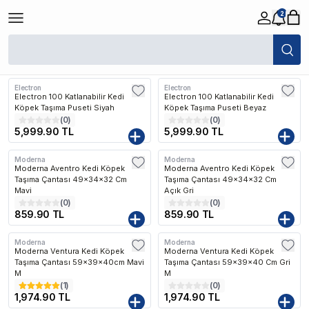
2
/
Kedi Köpek Seyahat Ürünleri
Filtreler
Son Eklenen
Electron
Electron
Kargo Bedava
Kargo Bedava
Electron 100 Katlanabilir Kedi
Electron 100 Katlanabilir Kedi
Köpek Taşıma Puseti Siyah
Köpek Taşıma Puseti Beyaz
(
0
)
(
0
)
5,999.90 TL
5,999.90 TL
Moderna
Moderna
Kargo Bedava
Kargo Bedava
Moderna Aventro Kedi Köpek
Moderna Aventro Kedi Köpek
Taşıma Çantası 49x34x32 Cm
Taşıma Çantası 49x34x32 Cm
Mavi
Açık Gri
(
0
)
(
0
)
859.90 TL
859.90 TL
Moderna
Moderna
Kargo Bedava
Kargo Bedava
Moderna Ventura Kedi Köpek
Moderna Ventura Kedi Köpek
Taşıma Çantası 59x39x40cm Mavi
Taşıma Çantası 59x39x40 Cm Gri
M
M
(
1
)
(
0
)
1,974.90 TL
1,974.90 TL