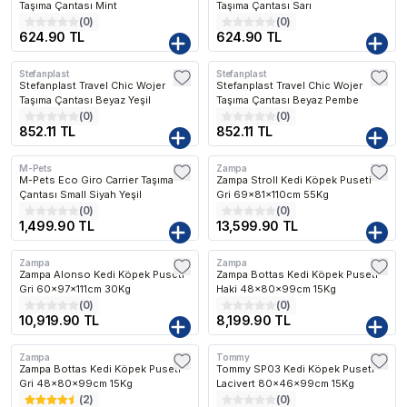
Taşıma Çantası Mint
Taşıma Çantası Sarı
(
0
)
(
0
)
624.90 TL
624.90 TL
Stefanplast
Stefanplast
Kargo Bedava
Kargo Bedava
Stefanplast Travel Chic Wojer
Stefanplast Travel Chic Wojer
Taşıma Çantası Beyaz Yeşil
Taşıma Çantası Beyaz Pembe
(
0
)
(
0
)
852.11 TL
852.11 TL
M-Pets
Zampa
Kargo Bedava
Kargo Bedava
M-Pets Eco Giro Carrier Taşıma
Zampa Stroll Kedi Köpek Puseti
Çantası Small Siyah Yeşil
Gri 69x81x110cm 55Kg
(
0
)
(
0
)
1,499.90 TL
13,599.90 TL
Zampa
Zampa
Kargo Bedava
Kargo Bedava
Zampa Alonso Kedi Köpek Puseti
Zampa Bottas Kedi Köpek Puseti
Gri 60x97x111cm 30Kg
Haki 48x80x99cm 15Kg
(
0
)
(
0
)
10,919.90 TL
8,199.90 TL
Zampa
Tommy
Kargo Bedava
Kargo Bedava
Zampa Bottas Kedi Köpek Puseti
Tommy SP03 Kedi Köpek Puseti
Gri 48x80x99cm 15Kg
Lacivert 80x46x99cm 15Kg
(
2
)
(
0
)