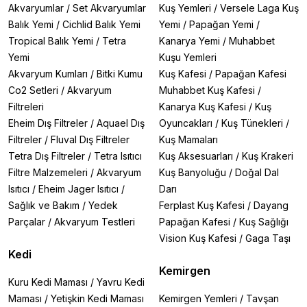
Akvaryumlar
/
Set Akvaryumlar
Kuş Yemleri
/
Versele Laga Kuş
Balık Yemi
/
Cichlid Balık Yemi
Yemi
/
Papağan Yemi
/
Tropical Balık Yemi
/
Tetra
Kanarya Yemi
/
Muhabbet
Yemi
Kuşu Yemleri
Akvaryum Kumları
/
Bitki Kumu
Kuş Kafesi
/
Papağan Kafesi
Co2 Setleri
/
Akvaryum
Muhabbet Kuş Kafesi
/
Filtreleri
Kanarya Kuş Kafesi
/
Kuş
Eheim Dış Filtreler
/
Aquael Dış
Oyuncakları
/
Kuş Tünekleri
/
Filtreler
/
Fluval Dış Filtreler
Kuş Mamaları
Tetra Dış Filtreler
/
Tetra Isıtıcı
Kuş Aksesuarları
/
Kuş Krakeri
Filtre Malzemeleri
/
Akvaryum
Kuş Banyoluğu
/
Doğal Dal
Isıtıcı
/
Eheim Jager Isıtıcı
/
Darı
Sağlık ve Bakım
/
Yedek
Ferplast Kuş Kafesi
/
Dayang
Parçalar
/
Akvaryum Testleri
Papağan Kafesi
/
Kuş Sağlığı
Vision Kuş Kafesi
/
Gaga Taşı
Kedi
Kemirgen
Kuru Kedi Maması
/
Yavru Kedi
Maması
/
Yetişkin Kedi Maması
Kemirgen Yemleri
/
Tavşan