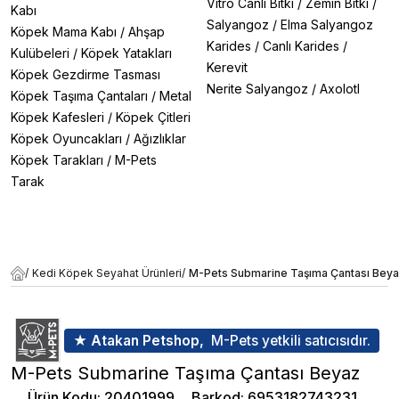
Vitro Canlı Bitki
/
Zemin Bitki
/
Kabı
Salyangoz
/
Elma Salyangoz
Köpek Mama Kabı
/
Ahşap
Karides
/
Canlı Karides
/
Kulübeleri
/
Köpek Yatakları
Kerevit
Köpek Gezdirme Tasması
Nerite Salyangoz
/
Axolotl
Köpek Taşıma Çantaları
/
Metal
Köpek Kafesleri
/
Köpek Çitleri
Köpek Oyuncakları
/
Ağızlıklar
Köpek Tarakları
/
M-Pets
Tarak
/
Kedi Köpek Seyahat Ürünleri
/
M-Pets Submarine Taşıma Çantası Bey
★ Atakan Petshop,
M-Pets yetkili satıcısıdır.
M-Pets Submarine Taşıma Çantası Beyaz
Ürün Kodu
:
20401999
Barkod
:
6953182743231