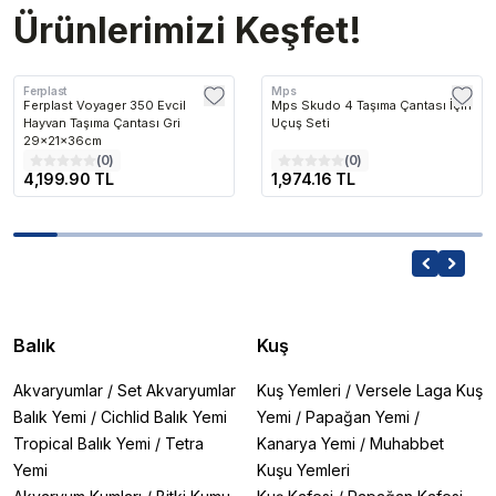
Ürünlerimizi Keşfet!
Ferplast
Mps
Ferplast Voyager 350 Evcil
Mps Skudo 4 Taşıma Çantası İçin
Hayvan Taşıma Çantası Gri
Uçuş Seti
29x21x36cm
(
0
)
(
0
)
4,199.90 TL
1,974.16 TL
Balık
Kuş
Akvaryumlar
/
Set Akvaryumlar
Kuş Yemleri
/
Versele Laga Kuş
Balık Yemi
/
Cichlid Balık Yemi
Yemi
/
Papağan Yemi
/
Tropical Balık Yemi
/
Tetra
Kanarya Yemi
/
Muhabbet
Yemi
Kuşu Yemleri