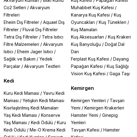
Akvaryum Kumları
/
Bitki Kumu
Kuş Kafesi
/
Papağan Kafesi
Co2 Setleri
/
Akvaryum
Muhabbet Kuş Kafesi
/
Filtreleri
Kanarya Kuş Kafesi
/
Kuş
Eheim Dış Filtreler
/
Aquael Dış
Oyuncakları
/
Kuş Tünekleri
/
Filtreler
/
Fluval Dış Filtreler
Kuş Mamaları
Tetra Dış Filtreler
/
Tetra Isıtıcı
Kuş Aksesuarları
/
Kuş Krakeri
Filtre Malzemeleri
/
Akvaryum
Kuş Banyoluğu
/
Doğal Dal
Isıtıcı
/
Eheim Jager Isıtıcı
/
Darı
Sağlık ve Bakım
/
Yedek
Ferplast Kuş Kafesi
/
Dayang
Parçalar
/
Akvaryum Testleri
Papağan Kafesi
/
Kuş Sağlığı
Vision Kuş Kafesi
/
Gaga Taşı
Kedi
Kemirgen
Kuru Kedi Maması
/
Yavru Kedi
Maması
/
Yetişkin Kedi Maması
Kemirgen Yemleri
/
Tavşan
Kısırlaştırılmış Kedi Mamaları
Yemi
/
Kemirgen Krakerleri
Yaş Kedi Maması
/
Konserve
Hamster Yemi
/
Ginepig
Yaş Maması
/
Kedi Ödülü
/
Kuru
Yemleri
Kedi Ödülü
/
Me-O Krema Kedi
Tavşan Kafesi
/
Hamster