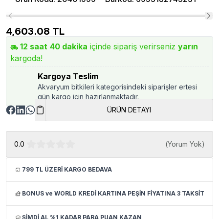
4,603.08
TL
12
saat
40
dakika
içinde sipariş verirseniz
yarın
kargoda!
Kargoya Teslim
Akvaryum bitkileri kategorisindeki siparişler ertesi
gün kargo için hazırlanmaktadır.
ÜRÜN DETAYI
0.0
(
Yorum Yok
)
799 TL ÜZERİ KARGO BEDAVA
BONUS ve WORLD KREDİ KARTINA PEŞİN FİYATINA 3 TAKSİT
ŞİMDİ AL %1 KADAR PARA PUAN KAZAN