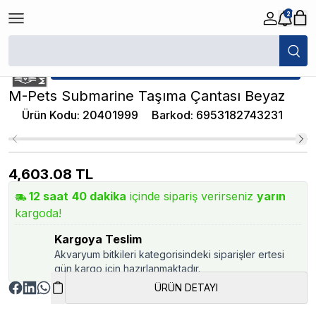
2
/
Kedi Köpek Seyahat Ürünleri
/
M-Pets Submarine Taşıma Çantası Bey
★ Atakan Petshop,
M-Pets yetkili satıcısıdır.
M-Pets Submarine Taşıma Çantası Beyaz
Ürün Kodu
:
20401999
Barkod
:
6953182743231
4,603.08
TL
12
saat
40
dakika
içinde sipariş verirseniz
yarın
kargoda!
Kargoya Teslim
Akvaryum bitkileri kategorisindeki siparişler ertesi
gün kargo için hazırlanmaktadır.
ÜRÜN DETAYI