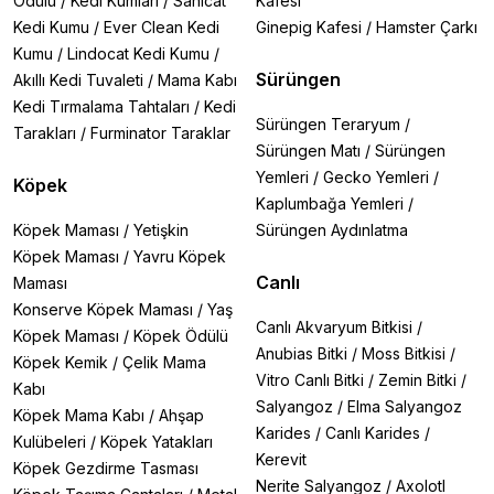
Ödülü
/
Kedi Kumları
/
Sanicat
Kafesi
Kedi Kumu
/
Ever Clean Kedi
Ginepig Kafesi
/
Hamster Çarkı
Kumu
/
Lindocat Kedi Kumu
/
Sürüngen
Akıllı Kedi Tuvaleti
/
Mama Kabı
Kedi Tırmalama Tahtaları
/
Kedi
Sürüngen Teraryum
/
Tarakları
/
Furminator Taraklar
Sürüngen Matı
/
Sürüngen
Yemleri
/
Gecko Yemleri
/
Köpek
Kaplumbağa Yemleri
/
Köpek Maması
/
Yetişkin
Sürüngen Aydınlatma
Köpek Maması
/
Yavru Köpek
Canlı
Maması
Konserve Köpek Maması
/
Yaş
Canlı Akvaryum Bitkisi
/
Köpek Maması
/
Köpek Ödülü
Anubias Bitki
/
Moss Bitkisi
/
Köpek Kemik
/
Çelik Mama
Vitro Canlı Bitki
/
Zemin Bitki
/
Kabı
Salyangoz
/
Elma Salyangoz
Köpek Mama Kabı
/
Ahşap
Karides
/
Canlı Karides
/
Kulübeleri
/
Köpek Yatakları
Kerevit
Köpek Gezdirme Tasması
Nerite Salyangoz
/
Axolotl