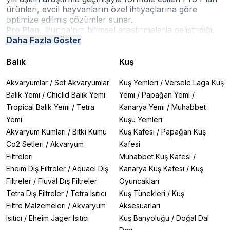
ürünleri, evcil hayvanların özel ihtiyaçlarına göre
optimize edilmiş çözümler sunar.
Pro Plan
, Purina’nın bilimsel araştırmalarla geliştirdiği,
evcil hayvanların yaşam kalitesini artırmaya yönelik
Daha Fazla Göster
formüller içeren
premium kedi ve köpek maması
markasıdır.
Purina Pro Plan
, besinleri yalnızca
Balık
Kuş
doyurmak için değil, aynı zamanda korumak,
güçlendirmek ve tedaviye destek olmak için kullanır.
Akvaryumlar
/
Set Akvaryumlar
Kuş Yemleri
/
Versele Laga Kuş
Markanın arkasında 500’den fazla veteriner ve
Balık Yemi
/
Chiclid Balık Yemi
Yemi
/
Papağan Yemi
/
beslenme uzmanının yer aldığı klinik destekli Ar-Ge
Tropical Balık Yemi
/
Tetra
Kanarya Yemi
/
Muhabbet
ekibi bulunmaktadır.
Yemi
Kuşu Yemleri
Ürün Gamı ve Öne Çıkan Özellikler:
Akvaryum Kumları
/
Bitki Kumu
Kuş Kafesi
/
Papağan Kuş
Co2 Setleri
/
Akvaryum
Kafesi
1. Kedi Mamaları Serisi:
Filtreleri
Muhabbet Kuş Kafesi
/
Sterilised Serisi:
Kısırlaştırılmış kediler için özel
Eheim Dış Filtreler
/
Aquael Dış
Kanarya Kuş Kafesi
/
Kuş
formüle edilmiş, kilo kontrolünü destekleyen düşük
Filtreler
/
Fluval Dış Filtreler
Oyuncakları
kalorili mamalar
Somonlu Sterilised 10kg: Omega-3 yağ asitleriyle deri ve
Tetra Dış Filtreler
/
Tetra Isıtıcı
Kuş Tünekleri
/
Kuş
tüy sağlığını destekler
Filtre Malzemeleri
/
Akvaryum
Aksesuarları
LiveClear Hindili: Alerjik reaksiyon riskini %47'ye varan
Isıtıcı
/
Eheim Jager Isıtıcı
Kuş Banyoluğu
/
Doğal Dal
oranda azaltan patentli formül