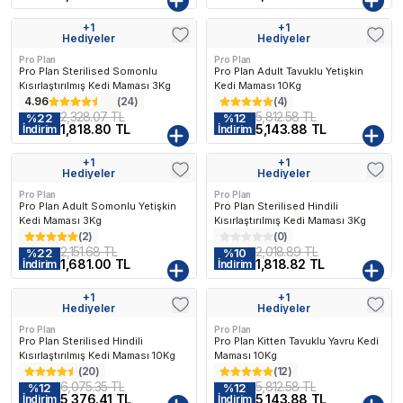
+
1
+
1
Kargo Bedava
Kargo Bedava
Hediyeler
Hediyeler
Pro Plan
Pro Plan
Pro Plan Sterilised Somonlu
Pro Plan Adult Tavuklu Yetişkin
Kısırlaştırılmış Kedi Maması 3Kg
Kedi Maması 10Kg
4.96
(
24
)
(
4
)
2,328.07 TL
5,812.58 TL
%
22
%
12
1,818.80 TL
5,143.88 TL
İndirim
İndirim
+
1
+
1
Kargo Bedava
Kargo Bedava
Hediyeler
Hediyeler
Pro Plan
Pro Plan
Pro Plan Adult Somonlu Yetişkin
Pro Plan Sterilised Hindili
Kedi Maması 3Kg
Kısırlaştırılmış Kedi Maması 3Kg
(
2
)
(
0
)
2,151.68 TL
2,018.89 TL
%
22
%
10
1,681.00 TL
1,818.82 TL
İndirim
İndirim
+
1
+
1
Kargo Bedava
Kargo Bedava
Hediyeler
Hediyeler
Pro Plan
Pro Plan
Pro Plan Sterilised Hindili
Pro Plan Kitten Tavuklu Yavru Kedi
Kısırlaştırılmış Kedi Maması 10Kg
Maması 10Kg
(
20
)
(
12
)
6,075.35 TL
5,812.58 TL
%
12
%
12
5,376.41 TL
5,143.88 TL
İndirim
İndirim