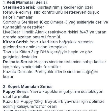
1. Kedi Mamaları Serisi:
Sterilised Serisi:
Kısırlaştırılmış kediler için özel
formüle edilmiş, kilo kontrolünü destekleyen düşük
kalorili mamalar
Somonlu Sterilised 10kg: Omega-3 yağ asitleriyle deri ve
tüy sağlığını destekler
LiveClear Hindili: Alerjik reaksiyon riskini %47'ye varan
oranda azaltan patentli formül
Kitten Serisi:
Yavru kedilerin bağışıklık sistemini
güçlendiren antioksidan kompleks
Tavuklu Kitten 3kg: DHA içeriğiyle beyin ve göz
gelişimini destekler
Delicate Serisi:
Hassas sindirim sistemine sahip kediler
için kolay sindirilebilir formüller
Kuzulu Delicate: Prebiyotik liflerle sindirim sağlığını
korur
2. Köpek Mamaları Serisi:
Puppy Serisi:
Yavru köpeklerin gelişimini destekleyen
özel formüller
Kuzu Etli Puppy 12kg: Büyük ırk yavrular için optimize
edilmiş kalsiyum/fosfor oranı