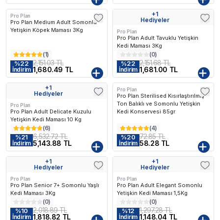
n Çok Favorilenen
En Çok Favorilenen
En Çok Favorilen
+
1
Pro Plan
Kargo Bedava
Kargo Bedava
Hediyeler
Pro Plan Medium Adult Somonlu
Yetişkin Köpek Maması 3Kg
Pro Plan
Pro Plan Adult Tavuklu Yetişkin
Kedi Maması 3Kg
(
1
)
(
0
)
2,151.03 TL
2,151.68 TL
%
22
%
22
1,680.49 TL
1,681.00 TL
İndirim
İndirim
+
1
Pro Plan
Kargo Bedava
Hediyeler
Pro Plan Sterilised Kısırlaştırılmış
Ton Balıklı ve Somonlu Yetişkin
Pro Plan
Pro Plan Adult Delicate Kuzulu
Kedi Konservesi 85gr
Yetişkin Kedi Maması 10 Kg
(
6
)
(
4
)
6,532.72 TL
72.85 TL
%
21
%
20
5,143.88 TL
58.28 TL
İndirim
İndirim
+
1
+
1
Kargo Bedava
Kargo Bedava
Hediyeler
Hediyeler
Pro Plan
Pro Plan
Pro Plan Senior 7+ Somonlu Yaşlı
Pro Plan Adult Elegant Somonlu
Kedi Maması 3Kg
Yetişkin Kedi Maması 1,5Kg
(
0
)
(
0
)
2,018.89 TL
1,297.28 TL
%
10
%
12
1,818.82 TL
1,148.04 TL
İndirim
İndirim