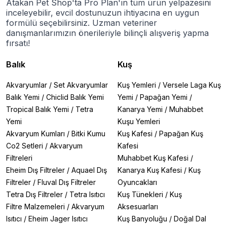
Atakan Pet Shop'ta Pro Plan'ın tüm ürün yelpazesini
inceleyebilir, evcil dostunuzun ihtiyacına en uygun
formülü seçebilirsiniz. Uzman veteriner
danışmanlarımızın önerileriyle bilinçli alışveriş yapma
fırsatı!
Balık
Kuş
Akvaryumlar
/
Set Akvaryumlar
Kuş Yemleri
/
Versele Laga Kuş
Balık Yemi
/
Chiclid Balık Yemi
Yemi
/
Papağan Yemi
/
Tropical Balık Yemi
/
Tetra
Kanarya Yemi
/
Muhabbet
Yemi
Kuşu Yemleri
Akvaryum Kumları
/
Bitki Kumu
Kuş Kafesi
/
Papağan Kuş
Co2 Setleri
/
Akvaryum
Kafesi
Filtreleri
Muhabbet Kuş Kafesi
/
Eheim Dış Filtreler
/
Aquael Dış
Kanarya Kuş Kafesi
/
Kuş
Filtreler
/
Fluval Dış Filtreler
Oyuncakları
Tetra Dış Filtreler
/
Tetra Isıtıcı
Kuş Tünekleri
/
Kuş
Filtre Malzemeleri
/
Akvaryum
Aksesuarları
Isıtıcı
/
Eheim Jager Isıtıcı
Kuş Banyoluğu
/
Doğal Dal