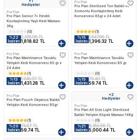
+
1
Pro Plan
Kargo Bedava
Kargo Bedava
Hediyeler
Pro Plan Sterilised Ton Balıklı ve
Somonlu Kısırlaştırılmış Kedi
Pro Plan
Pro Plan Senior 7+ Hindili
Konservesi 85gr x 24 Adet
Kısırlaştırılmış Yaşlı Kedi Maması
3Kg
(
0
)
(
1
)
2,328.08 TL
1,647.66 TL
%
22
%
15
1,818.82 TL
1,396.32 TL
İndirim
İndirim
Pro Plan
Pro Plan
Kargo Bedava
Pro Plan Maintinance Tavuklu
Pro Plan Maintinance Tavuklu
Yetişkin Kedi Konservesi 85 gr x
Yetişkin Kedi Konservesi 85 gr
24 Adet
(
1
)
(
0
)
1,645.97 TL
70.49 TL
%
13
%
15
1,431.28 TL
59.74 TL
İndirim
İndirim
+
2
Pro Plan
Kargo Bedava
Hediyeler
Pro Plan Pouch Okyanus Balıklı
Yetişkin Kedi Konservesi 85gr
Pro Plan
Pro Plan All Size Light Sterilised
Balıklı Yetişkin Köpek Maması 14Kg
(
1
)
(
0
)
74.67 TL
6,350.56 TL
%
20
%
21
59.74 TL
5,000.44 TL
İndirim
İndirim