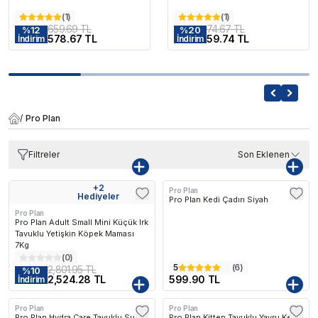
(
1
)
(
1
)
659.69 TL
74.67 TL
%
12
%
20
578.67 TL
59.74 TL
İndirim
İndirim
/
Pro Plan
Filtreler
Son Eklenen
+
2
Pro Plan
Kargo Bedava
Hediyeler
Pro Plan Kedi Çadırı Siyah
Pro Plan
Pro Plan Adult Small Mini Küçük Irk
Tavuklu Yetişkin Köpek Maması
7Kg
(
0
)
5
(
6
)
2,801.95 TL
%
10
2,524.28 TL
599.90 TL
İndirim
Pro Plan
Pro Plan
Pro Plan Hydra Care Tavuklu Su
Pro Plan Kitten Tavuklu Yavru Kedi