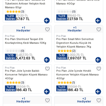
Tüketimini Arttıran Yetişkin Kedi
Maması 400gr
Maması 85gr
(
3
)
(
0
)
72.33 TL
318.62 TL
%
20
%
29
57.87 TL
227.59 TL
İndirim
İndirim
+
1
+
1
Hediyeler
Hediyeler
Pro Plan
Pro Plan
Pro Plan Sterilised Tavşan Etli
Pro Plan Small Mini Sensitive
Kısırlaştırılmış Kedi Maması 10Kg
Digestion Kuzulu Küçük Irk
Yetişkin Köpek Maması 7Kg
(
0
)
(
2
)
6,457.70 TL
2,993.75 TL
%
15
%
10
5,472.63 TL
2,697.07 TL
İndirim
İndirim
Pro Plan
Pro Plan
Pro Plan Jöle İçinde Balıklı
Pro Plan Jöle İçinde Hindili
Konserve Yetişkin Köpek Maması
Konserve Yetişkin Köpek Maması
400gr
400gr
(
3
)
(
1
)
233.04 TL
233.04 TL
%
20
%
20
186.43 TL
186.43 TL
İndirim
İndirim
+
1
+
2
Kargo Bedava
Hediyeler
Hediyeler