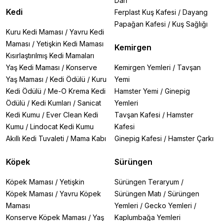
Darı
Kitten Serisi:
Yavru kedilerin bağışıklık sistemini
Kedi
Ferplast Kuş Kafesi
/
Dayang
güçlendiren antioksidan kompleks
Tavuklu Kitten 3kg: DHA içeriğiyle beyin ve göz
Papağan Kafesi
/
Kuş Sağlığı
Kuru Kedi Maması
/
Yavru Kedi
gelişimini destekler
Delicate Serisi:
Maması
/
Yetişkin Kedi Maması
Hassas sindirim sistemine sahip kediler
Kemirgen
için kolay sindirilebilir formüller
Kısırlaştırılmış Kedi Mamaları
Kuzulu Delicate: Prebiyotik liflerle sindirim sağlığını
Yaş Kedi Maması
/
Konserve
Kemirgen Yemleri
/
Tavşan
korur
Yaş Maması
/
Kedi Ödülü
/
Kuru
Yemi
Kedi Ödülü
/
Me-O Krema Kedi
Hamster Yemi
/
Ginepig
2. Köpek Mamaları Serisi:
Puppy Serisi:
Ödülü
/
Kedi Kumları
Yavru köpeklerin gelişimini destekleyen
/
Sanicat
Yemleri
özel formüller
Kedi Kumu
/
Ever Clean Kedi
Tavşan Kafesi
/
Hamster
Kuzu Etli Puppy 12kg: Büyük ırk yavrular için optimize
Kumu
/
Lindocat Kedi Kumu
Kafesi
edilmiş kalsiyum/fosfor oranı
Akıllı Kedi Tuvaleti
/
Mama Kabı
Ginepig Kafesi
/
Hamster Çarkı
Adult Serisi:
Yetişkin köpeklerin ihtiyaçlarına göre
formüle edilmiş mamalar
Köpek
Sürüngen
Somonlu Adult 14kg: Cilt sağlığını destekleyen omega
yağ asitleri içerir
Special Care Serisi:
Köpek Maması
/
Yetişkin
Özel sağlık ihtiyaçlarına yönelik
Sürüngen Teraryum
/
çözümler
Köpek Maması
/
Yavru Köpek
Sürüngen Matı
/
Sürüngen
Derma Plus: Deri hassasiyeti olan köpekler için
Maması
Yemleri
/
Gecko Yemleri
/
hipoalerjenik formül
Konserve Köpek Maması
/
Yaş
Kaplumbağa Yemleri