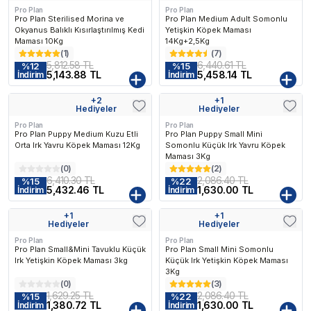
Pro Plan
Pro Plan
Pro Plan Sterilised Morina ve
Pro Plan Medium Adult Somonlu
Okyanus Balıklı Kısırlaştırılmış Kedi
Yetişkin Köpek Maması
Maması 10Kg
14Kg+2,5Kg
(
1
)
(
7
)
5,812.58 TL
6,440.61 TL
%
12
%
15
5,143.88 TL
5,458.14 TL
İndirim
İndirim
+
2
+
1
Kargo Bedava
Kargo Bedava
Hediyeler
Hediyeler
Pro Plan
Pro Plan
Pro Plan Puppy Medium Kuzu Etli
Pro Plan Puppy Small Mini
Orta Irk Yavru Köpek Maması 12Kg
Somonlu Küçük Irk Yavru Köpek
Maması 3Kg
(
0
)
(
2
)
6,410.30 TL
2,086.40 TL
%
15
%
22
5,432.46 TL
1,630.00 TL
İndirim
İndirim
+
1
+
1
Kargo Bedava
Kargo Bedava
Hediyeler
Hediyeler
Pro Plan
Pro Plan
Pro Plan Small&Mini Tavuklu Küçük
Pro Plan Small Mini Somonlu
Irk Yetişkin Köpek Maması 3kg
Küçük Irk Yetişkin Köpek Maması
3Kg
(
0
)
(
3
)
1,629.25 TL
2,086.40 TL
%
15
%
22
1,380.72 TL
1,630.00 TL
İndirim
İndirim