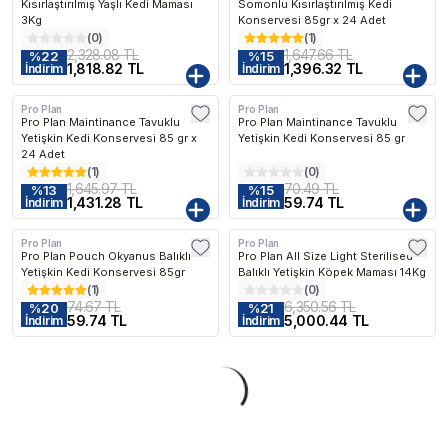
Kısırlaştırılmış Yaşlı Kedi Maması
Somonlu Kısırlaştırılmış Kedi
3Kg
Konservesi 85gr x 24 Adet
(
0
)
(
1
)
2,328.08 TL
1,647.66 TL
%
22
%
15
1,818.82 TL
1,396.32 TL
İndirim
İndirim
Pro Plan
Pro Plan
Kargo Bedava
Pro Plan Maintinance Tavuklu
Pro Plan Maintinance Tavuklu
Yetişkin Kedi Konservesi 85 gr x
Yetişkin Kedi Konservesi 85 gr
24 Adet
(
1
)
(
0
)
1,645.97 TL
70.49 TL
%
13
%
15
1,431.28 TL
59.74 TL
İndirim
İndirim
Pro Plan
Pro Plan
Kargo Bedava
Pro Plan Pouch Okyanus Balıklı
Pro Plan All Size Light Sterilised
Yetişkin Kedi Konservesi 85gr
Balıklı Yetişkin Köpek Maması 14Kg
(
1
)
(
0
)
74.67 TL
6,350.56 TL
%
20
%
21
59.74 TL
5,000.44 TL
İndirim
İndirim