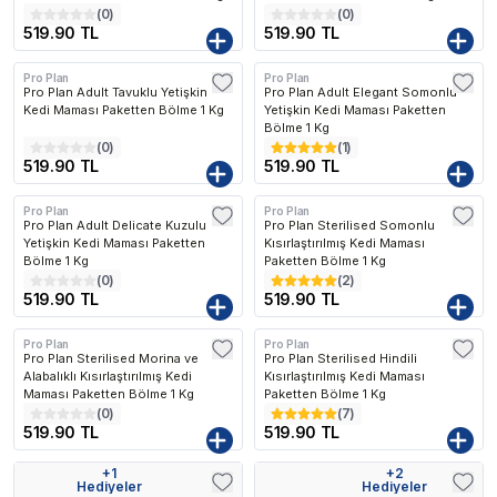
(
0
)
(
0
)
519.90 TL
519.90 TL
Pro Plan
Pro Plan
Pro Plan Adult Tavuklu Yetişkin
Pro Plan Adult Elegant Somonlu
Kedi Maması Paketten Bölme 1 Kg
Yetişkin Kedi Maması Paketten
Bölme 1 Kg
(
0
)
(
1
)
519.90 TL
519.90 TL
Pro Plan
Pro Plan
Pro Plan Adult Delicate Kuzulu
Pro Plan Sterilised Somonlu
Yetişkin Kedi Maması Paketten
Kısırlaştırılmış Kedi Maması
Bölme 1 Kg
Paketten Bölme 1 Kg
(
0
)
(
2
)
519.90 TL
519.90 TL
Pro Plan
Pro Plan
Pro Plan Sterilised Morina ve
Pro Plan Sterilised Hindili
Alabalıklı Kısırlaştırılmış Kedi
Kısırlaştırılmış Kedi Maması
Maması Paketten Bölme 1 Kg
Paketten Bölme 1 Kg
(
0
)
(
7
)
519.90 TL
519.90 TL
+
1
+
2
Kargo Bedava
Kargo Bedava
Hediyeler
Hediyeler