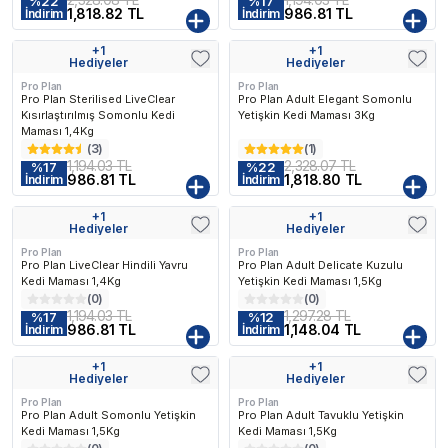
%
22
%
17
1,818.82 TL
986.81 TL
İndirim
İndirim
n Çok Favorilenen
En Çok Favorilenen
En Çok Favorilen
+
1
+
1
Kargo Bedava
Hediyeler
Hediyeler
Pro Plan
Pro Plan
Pro Plan Sterilised LiveClear
Pro Plan Adult Elegant Somonlu
Kısırlaştırılmış Somonlu Kedi
Yetişkin Kedi Maması 3Kg
Maması 1,4Kg
(
3
)
(
1
)
1,194.03 TL
2,328.07 TL
%
17
%
22
986.81 TL
1,818.80 TL
İndirim
İndirim
+
1
+
1
Kargo Bedava
Hediyeler
Hediyeler
Pro Plan
Pro Plan
Pro Plan LiveClear Hindili Yavru
Pro Plan Adult Delicate Kuzulu
Kedi Maması 1,4Kg
Yetişkin Kedi Maması 1,5Kg
(
0
)
(
0
)
1,194.03 TL
1,297.28 TL
%
17
%
12
986.81 TL
1,148.04 TL
İndirim
İndirim
+
1
+
1
Hediyeler
Hediyeler
Pro Plan
Pro Plan
Pro Plan Adult Somonlu Yetişkin
Pro Plan Adult Tavuklu Yetişkin
Kedi Maması 1,5Kg
Kedi Maması 1,5Kg