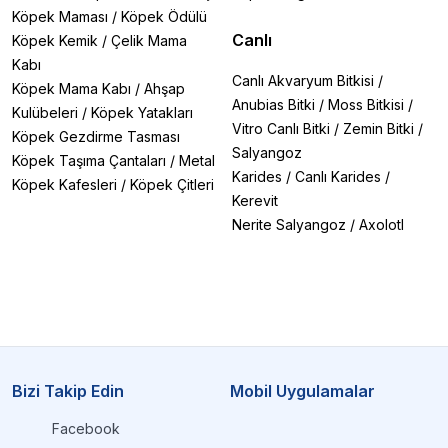
Gastrointestinal: Sindirim problemlerine özel
Köpek Maması
/
Köpek Ödülü
pre/probiyotik destekli formül
Canlı
Köpek Kemik
/
Çelik Mama
Teknolojik Üstünlükler:
Kabı
OPTIDIGEST® teknolojisi ile sindirilebilirlik garantisi
Canlı Akvaryum Bitkisi
/
Köpek Mama Kabı
/
Ahşap
OPTIDERMA® formülleriyle cilt ve tüy sağlığı desteği
Anubias Bitki
/
Moss Bitkisi
/
Kulübeleri
/
Köpek Yatakları
Hydra Care teknolojisi ile su tüketimini artıran yenilikçi
Vitro Canlı Bitki
/
Zemin Bitki
/
Köpek Gezdirme Tasması
çözümler
Salyangoz
Köpek Taşıma Çantaları
/
Metal
Karides
/
Canlı Karides
/
Kalite Güvencesi:
Köpek Kafesleri
/
Köpek Çitleri
Tüm dünyada veteriner kliniklerinde önerilen marka
Kerevit
Her partide 50'den fazla kalite kontrol testi
Nerite Salyangoz
/
Axolotl
GMP (İyi Üretim Uygulamaları) sertifikalı üretim
Tüketici Avantajları:
%100 doğal içerik garantisi
Yüksek protein içeriği (%30'a kadar)
Lezzet garantili formüller
Çevre dostu ambalaj seçenekleri
Klinik olarak kanıtlanmış içerikler
Bizi Takip Edin
Mobil Uygulamalar
FortiFlora, LiveClear ve Hydra Care gibi patentli özel
teknolojiler
Facebook
Cilt, tüy, sindirim, alerji ve kilo gibi özel ihtiyaçlara özel