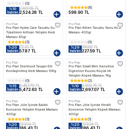
(
0
)
(
6
)
2,801.95 TL
%
10
2,524.28 TL
599.90 TL
İndirim
Pro Plan
Pro Plan
Pro Plan Hydra Care Tavuklu Su
Pro Plan Kitten Tavuklu Yavru Kedi
Tüketimini Arttıran Yetişkin Kedi
Maması 400gr
Maması 85gr
(
3
)
(
0
)
72.33 TL
318.62 TL
%
20
%
29
57.87 TL
227.59 TL
İndirim
İndirim
Pro Plan
Pro Plan
Pro Plan Sterilised Tavşan Etli
Pro Plan Small Mini Sensitive
Kısırlaştırılmış Kedi Maması 10Kg
Digestion Kuzulu Küçük Irk
Yetişkin Köpek Maması 7Kg
(
0
)
(
2
)
6,457.70 TL
2,993.75 TL
%
15
%
10
5,472.63 TL
2,697.07 TL
İndirim
İndirim
Pro Plan
Pro Plan
Pro Plan Jöle İçinde Balıklı
Pro Plan Jöle İçinde Hindili
Konserve Yetişkin Köpek Maması
Konserve Yetişkin Köpek Maması
400gr
400gr
(
3
)
(
1
)
233.04 TL
233.04 TL
%
20
%
20
186.43 TL
186.43 TL
İndirim
İndirim