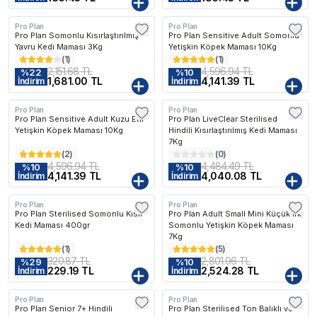
Pro Plan
Pro Plan
Kargo Bedava
Pro Plan Somonlu Kısırlaştırılmış
Pro Plan Sensitive Adult Somonlu
Yavru Kedi Maması 3Kg
Yetişkin Köpek Maması 10Kg
(
1
)
(
1
)
2,151.68 TL
4,596.94 TL
%
22
%
10
1,681.00 TL
4,141.39 TL
İndirim
İndirim
Pro Plan
Pro Plan
Kargo Bedava
Kargo Bedava
Pro Plan Sensitive Adult Kuzu Etli
Pro Plan LiveClear Sterilised
Yetişkin Köpek Maması 10Kg
Hindili Kısırlaştırılmış Kedi Maması
7Kg
(
2
)
(
0
)
4,596.94 TL
4,484.49 TL
%
10
%
10
4,141.39 TL
4,040.08 TL
İndirim
İndirim
Pro Plan
Pro Plan
Kargo Bedava
Pro Plan Sterilised Somonlu Kısır
Pro Plan Adult Small Mini Küçük Irk
Kedi Maması 400gr
Somonlu Yetişkin Köpek Maması
7Kg
(
1
)
(
5
)
320.87 TL
2,801.96 TL
%
29
%
10
229.19 TL
2,524.28 TL
İndirim
İndirim
Pro Plan
Pro Plan
Kargo Bedava
Kargo Bedava
Pro Plan Senior 7+ Hindili
Pro Plan Sterilised Ton Balıklı ve