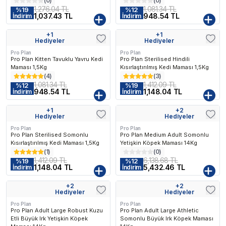
(
0
)
(
0
)
1,276.04 TL
1,081.34 TL
%
19
%
12
1,037.43 TL
948.54 TL
İndirim
İndirim
+
1
+
1
Kargo Bedava
Hediyeler
Hediyeler
Pro Plan
Pro Plan
Pro Plan Kitten Tavuklu Yavru Kedi
Pro Plan Sterilised Hindili
Maması 1,5Kg
Kısırlaştırılmış Kedi Maması 1,5Kg
(
4
)
(
3
)
1,081.34 TL
1,412.09 TL
%
12
%
19
948.54 TL
1,148.04 TL
İndirim
İndirim
+
1
+
2
Kargo Bedava
Kargo Bedava
Hediyeler
Hediyeler
Pro Plan
Pro Plan
Pro Plan Sterilised Somonlu
Pro Plan Medium Adult Somonlu
Kısırlaştırılmış Kedi Maması 1,5Kg
Yetişkin Köpek Maması 14Kg
(
1
)
(
0
)
1,412.09 TL
6,138.68 TL
%
19
%
12
1,148.04 TL
5,432.46 TL
İndirim
İndirim
+
2
+
2
Kargo Bedava
Kargo Bedava
Hediyeler
Hediyeler
Pro Plan
Pro Plan
Pro Plan Adult Large Robust Kuzu
Pro Plan Adult Large Athletic
Etli Büyük Irk Yetişkin Köpek
Somonlu Büyük Irk Köpek Maması