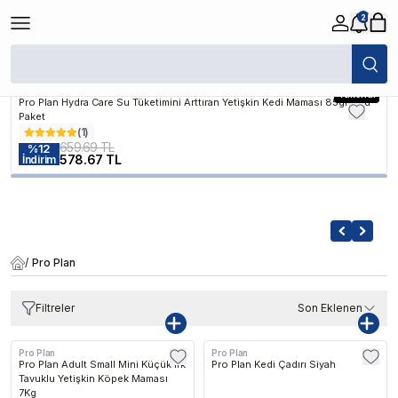
2
Markanın Favori Ürünleri
Pro Plan
Tükendi
Pro Plan Hydra Care Su Tüketimini Arttıran Yetişkin Kedi Maması 85gr 10lu
Paket
(
1
)
659.69 TL
%
12
578.67 TL
İndirim
/
Pro Plan
Filtreler
Son Eklenen
Pro Plan
Pro Plan
Kargo Bedava
Pro Plan Adult Small Mini Küçük Irk
Pro Plan Kedi Çadırı Siyah
Tavuklu Yetişkin Köpek Maması
7Kg