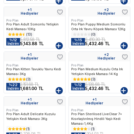
n Çok Favorilenen
En Çok Favorilenen
En Çok Favorilen
+
1
+
2
Kargo Bedava
Kargo Bedava
Hediyeler
Hediyeler
Pro Plan
Pro Plan
Pro Plan Adult Somonlu Yetişkin
Pro Plan Puppy Medium Somonlu
Kedi Maması 10Kg
Orta Irk Yavru Köpek Maması 12Kg
(
13
)
(
0
)
5,812.58 TL
6,410.30 TL
%
12
%
15
5,143.88 TL
5,432.46 TL
İndirim
İndirim
+
1
+
2
Kargo Bedava
Kargo Bedava
Hediyeler
Hediyeler
Pro Plan
Pro Plan
Pro Plan Kitten Tavuklu Yavru Kedi
Pro Plan Medium Kuzulu Orta Irk
Maması 3Kg
Yetişkin Köpek Maması 14 Kg
(
3
)
(
3
)
2,151.68 TL
6,138.68 TL
%
22
%
12
1,681.00 TL
5,432.46 TL
İndirim
İndirim
+
1
+
1
Kargo Bedava
Hediyeler
Hediyeler
Pro Plan
Pro Plan
Pro Plan Adult Delicate Kuzulu
Pro Plan Sterilised LiveClear 7+
Yetişkin Kedi Maması 3Kg
Kısırlaştırılmış Hindili Yaşlı Kedi
Maması 1,4Kg
(
1
)
(
1
)
2,328.08 TL
1,194.03 TL