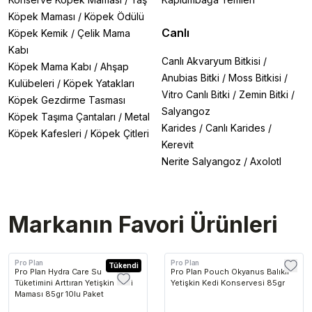
Köpek Maması
/
Köpek Ödülü
Canlı
Köpek Kemik
/
Çelik Mama
Kabı
Canlı Akvaryum Bitkisi
/
Köpek Mama Kabı
/
Ahşap
Anubias Bitki
/
Moss Bitkisi
/
Kulübeleri
/
Köpek Yatakları
Vitro Canlı Bitki
/
Zemin Bitki
/
Köpek Gezdirme Tasması
Salyangoz
Köpek Taşıma Çantaları
/
Metal
Karides
/
Canlı Karides
/
Köpek Kafesleri
/
Köpek Çitleri
Kerevit
Nerite Salyangoz
/
Axolotl
Markanın Favori Ürünleri
Çok Favorilenen
En Çok Favorilenen
En Çok Favorilenen
Pro Plan
Pro Plan
Tükendi
Pro Plan Hydra Care Su
Pro Plan Pouch Okyanus Balıklı
Tüketimini Arttıran Yetişkin Kedi
Yetişkin Kedi Konservesi 85gr
Maması 85gr 10lu Paket