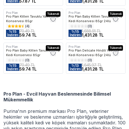
57.87 TL
1,431.28 TL
İndirim
İndirim
Pro Plan
Pro Plan
Tükendi
Kargo Bedava
Tükendi
Pro Plan Kitten Tavuklu Yavru Kedi
Pro Plan Baby Kitten Tavuklu Yavru
Konservesi 85gr
Kedi Konservesi 85gr 24lü
(
4
)
(
0
)
70.49 TL
1,688.91 TL
%
15
%
15
59.74 TL
1,431.28 TL
İndirim
İndirim
Pro Plan
Pro Plan
Tükendi
Kargo Bedava
Tükendi
Pro Plan Baby Kitten Tavuklu Yavru
Pro Plan Delicate Hindili Yetişkin
Kedi Konservesi 85gr
Kedi Konservesi 85gr 24lü
(
0
)
(
0
)
70.49 TL
1,645.97 TL
%
15
%
13
59.74 TL
1,431.28 TL
İndirim
İndirim
Pro Plan - Evcil Hayvan Beslenmesinde Bilimsel
Mükemmellik
Purina'nın premium markası Pro Plan, veteriner
hekimler ve beslenme uzmanları işbirliğiyle geliştirilmiş,
yüksek kaliteli kedi ve köpek mamaları sunmaktadır. 100
yılı aşkın araştırma geçmişiyle formüle edilen Pro Plan