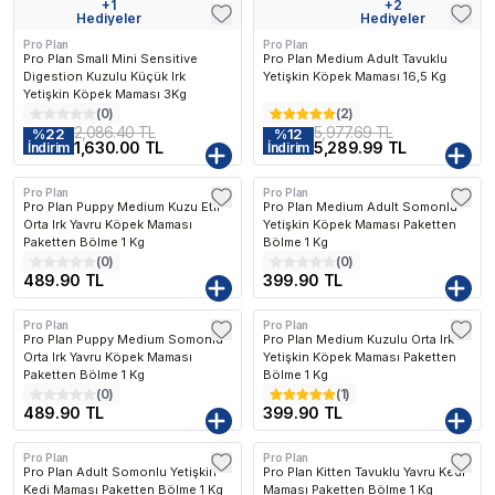
+
1
+
2
Kargo Bedava
Kargo Bedava
Hediyeler
Hediyeler
Pro Plan
Pro Plan
Pro Plan Small Mini Sensitive
Pro Plan Medium Adult Tavuklu
Digestion Kuzulu Küçük Irk
Yetişkin Köpek Maması 16,5 Kg
Yetişkin Köpek Maması 3Kg
(
0
)
(
2
)
2,086.40 TL
5,977.69 TL
%
22
%
12
1,630.00 TL
5,289.99 TL
İndirim
İndirim
Pro Plan
Pro Plan
Pro Plan Puppy Medium Kuzu Etli
Pro Plan Medium Adult Somonlu
Orta Irk Yavru Köpek Maması
Yetişkin Köpek Maması Paketten
Paketten Bölme 1 Kg
Bölme 1 Kg
(
0
)
(
0
)
489.90 TL
399.90 TL
Pro Plan
Pro Plan
Pro Plan Puppy Medium Somonlu
Pro Plan Medium Kuzulu Orta Irk
Orta Irk Yavru Köpek Maması
Yetişkin Köpek Maması Paketten
Paketten Bölme 1 Kg
Bölme 1 Kg
(
0
)
(
1
)
489.90 TL
399.90 TL
Pro Plan
Pro Plan
Pro Plan Adult Somonlu Yetişkin
Pro Plan Kitten Tavuklu Yavru Kedi
Kedi Maması Paketten Bölme 1 Kg
Maması Paketten Bölme 1 Kg