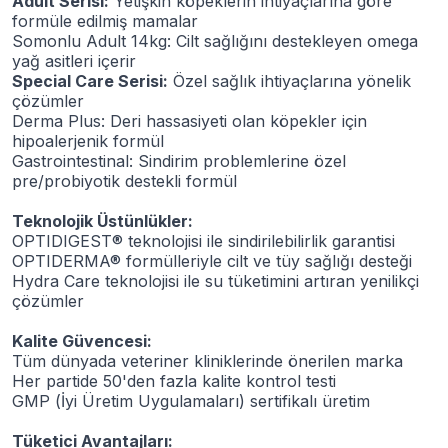
Adult Serisi:
Yetişkin köpeklerin ihtiyaçlarına göre
formüle edilmiş mamalar
Somonlu Adult 14kg: Cilt sağlığını destekleyen omega
yağ asitleri içerir
Special Care Serisi:
Özel sağlık ihtiyaçlarına yönelik
çözümler
Derma Plus: Deri hassasiyeti olan köpekler için
hipoalerjenik formül
Gastrointestinal: Sindirim problemlerine özel
pre/probiyotik destekli formül
Teknolojik Üstünlükler:
OPTIDIGEST® teknolojisi ile sindirilebilirlik garantisi
OPTIDERMA® formülleriyle cilt ve tüy sağlığı desteği
Hydra Care teknolojisi ile su tüketimini artıran yenilikçi
çözümler
Kalite Güvencesi:
Tüm dünyada veteriner kliniklerinde önerilen marka
Her partide 50'den fazla kalite kontrol testi
GMP (İyi Üretim Uygulamaları) sertifikalı üretim
Tüketici Avantajları: