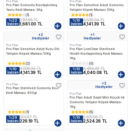
Pro Plan
Pro Plan
Pro Plan Somonlu Kısırlaştırılmış
Pro Plan Sensitive Adult Somonlu
Yavru Kedi Maması 3Kg
Yetişkin Köpek Maması 10Kg
(
1
)
(
1
)
2,151.68 TL
4,596.94 TL
%
22
%
10
1,681.00 TL
4,141.39 TL
İndirim
İndirim
En Çok Favorilenen
En Çok Favo
+
2
+
1
Kargo Bedava
Kargo Bedava
Hediyeler
Hediyeler
Pro Plan
Pro Plan
Pro Plan Sensitive Adult Kuzu Etli
Pro Plan LiveClear Sterilised
Yetişkin Köpek Maması 10Kg
Hindili Kısırlaştırılmış Kedi Maması
7Kg
(
2
)
(
0
)
4,596.94 TL
4,484.49 TL
%
10
%
10
4,141.39 TL
4,040.08 TL
İndirim
İndirim
+
2
Pro Plan
Kargo Bedava
Hediyeler
Pro Plan Sterilised Somonlu Kısır
Kedi Maması 400gr
Pro Plan
Pro Plan Adult Small Mini Küçük Irk
Somonlu Yetişkin Köpek Maması
7Kg
(
1
)
(
5
)
320.87 TL
2,801.96 TL
%
29
%
10
229.19 TL
2,524.28 TL
İndirim
İndirim