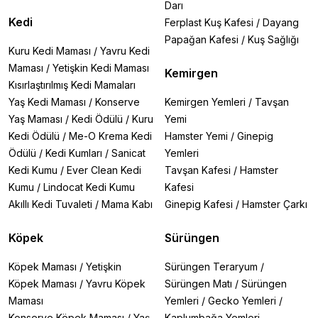
Darı
Kedi
Ferplast Kuş Kafesi
/
Dayang
Papağan Kafesi
/
Kuş Sağlığı
Kuru Kedi Maması
/
Yavru Kedi
Maması
/
Yetişkin Kedi Maması
Kemirgen
Kısırlaştırılmış Kedi Mamaları
Yaş Kedi Maması
/
Konserve
Kemirgen Yemleri
/
Tavşan
Yaş Maması
/
Kedi Ödülü
/
Kuru
Yemi
Kedi Ödülü
/
Me-O Krema Kedi
Hamster Yemi
/
Ginepig
Ödülü
/
Kedi Kumları
/
Sanicat
Yemleri
Kedi Kumu
/
Ever Clean Kedi
Tavşan Kafesi
/
Hamster
Kumu
/
Lindocat Kedi Kumu
Kafesi
Akıllı Kedi Tuvaleti
/
Mama Kabı
Ginepig Kafesi
/
Hamster Çarkı
Köpek
Sürüngen
Köpek Maması
/
Yetişkin
Sürüngen Teraryum
/
Köpek Maması
/
Yavru Köpek
Sürüngen Matı
/
Sürüngen
Maması
Yemleri
/
Gecko Yemleri
/
Konserve Köpek Maması
/
Yaş
Kaplumbağa Yemleri