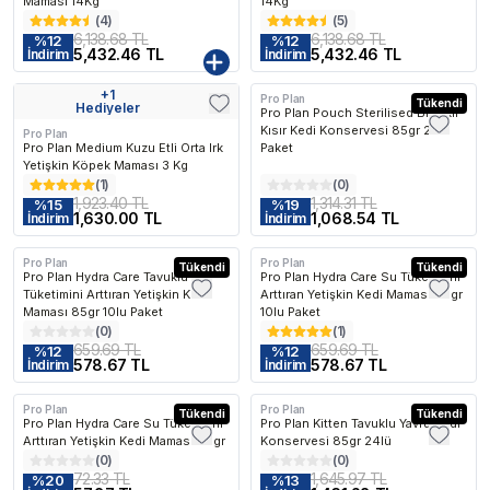
Maması 14Kg
14Kg
(
4
)
(
5
)
6,138.68 TL
6,138.68 TL
%
12
%
12
5,432.46 TL
5,432.46 TL
İndirim
İndirim
+
1
Pro Plan
Kargo Bedava
Kargo Bedava
Tükendi
Hediyeler
Pro Plan Pouch Sterilised Biftekli
Kısır Kedi Konservesi 85gr 26lı
Pro Plan
Pro Plan Medium Kuzu Etli Orta Irk
Paket
Yetişkin Köpek Maması 3 Kg
(
1
)
(
0
)
1,923.40 TL
1,314.31 TL
%
15
%
19
1,630.00 TL
1,068.54 TL
İndirim
İndirim
 Favorilenen
En Çok Favorilenen
En Çok Favorilenen
E
Pro Plan
Pro Plan
Tükendi
Tükendi
Pro Plan Hydra Care Tavuklu Su
Pro Plan Hydra Care Su Tüketimini
Tüketimini Arttıran Yetişkin Kedi
Arttıran Yetişkin Kedi Maması 85gr
Maması 85gr 10lu Paket
10lu Paket
(
0
)
(
1
)
659.69 TL
659.69 TL
%
12
%
12
578.67 TL
578.67 TL
İndirim
İndirim
Pro Plan
Pro Plan
Tükendi
Kargo Bedava
Tükendi
Pro Plan Hydra Care Su Tüketimini
Pro Plan Kitten Tavuklu Yavru Kedi
Arttıran Yetişkin Kedi Maması 85gr
Konservesi 85gr 24lü
(
0
)
(
0
)
72.33 TL
1,645.97 TL
%
20
%
13