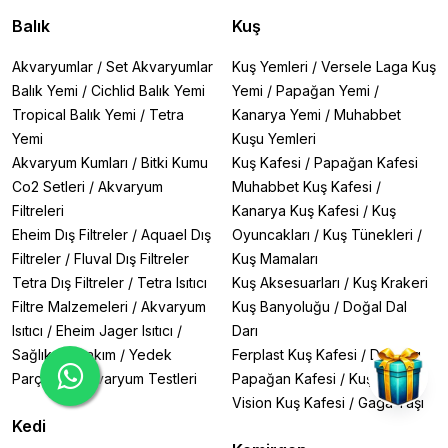
Balık
Kuş
Akvaryumlar
/
Set Akvaryumlar
Kuş Yemleri
/
Versele Laga Kuş
Balık Yemi
/
Cichlid Balık Yemi
Yemi
/
Papağan Yemi
/
Tropical Balık Yemi
/
Tetra
Kanarya Yemi
/
Muhabbet
Yemi
Kuşu Yemleri
Akvaryum Kumları
/
Bitki Kumu
Kuş Kafesi
/
Papağan Kafesi
Co2 Setleri
/
Akvaryum
Muhabbet Kuş Kafesi
/
Filtreleri
Kanarya Kuş Kafesi
/
Kuş
Eheim Dış Filtreler
/
Aquael Dış
Oyuncakları
/
Kuş Tünekleri
/
Filtreler
/
Fluval Dış Filtreler
Kuş Mamaları
Tetra Dış Filtreler
/
Tetra Isıtıcı
Kuş Aksesuarları
/
Kuş Krakeri
Filtre Malzemeleri
/
Akvaryum
Kuş Banyoluğu
/
Doğal Dal
Isıtıcı
/
Eheim Jager Isıtıcı
/
Darı
Sağlık ve Bakım
/
Yedek
Ferplast Kuş Kafesi
/
Dayang
Parçalar
/
Akvaryum Testleri
Papağan Kafesi
/
Kuş Sağlığı
Vision Kuş Kafesi
/
Gaga Taşı
Kedi