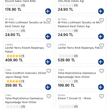
Round Saksı Canlı Bitki
Otlu Kedi Ödülü 4gr
(
0
)
(
0
)
174.90 TL
24.90 TL
M-Pets
M-Pets
M-Pets Lolliheart Tavuklu ve Sütlü
M-Pets Lolliheart Tavuklu ve Mor
Kedi Ödülü 4gr
Patatesli Kedi Ödülü 4gr
(
0
)
(
0
)
24.90 TL
24.90 TL
LaVital
LaVital
Lavital Yavru Köpek Başlangıç
Lavital Yavru Kedi Başlangıç Paketi
Paketi
(
1
)
(
0
)
409.90 TL
529.90 TL
Tetra
Tetra
Tetra Goldfish Granules 250ml -
Tetra ReptoDelica Gammarus
Japon Balığı Yemi
Kaplumbağa Yemi 250ml
(
1
)
(
0
)
359.90 TL
199.90 TL
Tetra
Eheim
Tetra ReptoDelica Gammarus
Eheim T Dirsek 12 - 16mm
Kaplumbağa Yemi 100ml
(
0
)
(
0
)