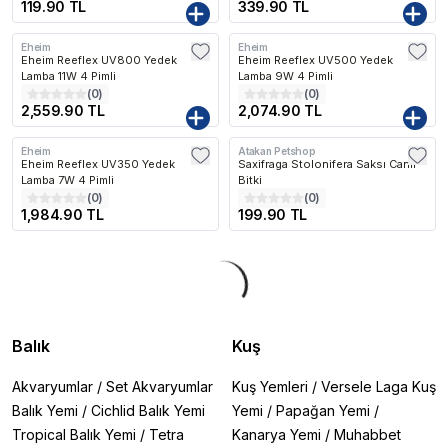
119.90 TL
339.90 TL
Eheim
Eheim
Kargo Bedava
Kargo Bedava
Eheim Reeflex UV800 Yedek
Eheim Reeflex UV500 Yedek
Lamba 11W 4 Pimli
Lamba 9W 4 Pimli
(
0
)
(
0
)
2,559.90 TL
2,074.90 TL
Eheim
Atakan Petshop
Kargo Bedava
Eheim Reeflex UV350 Yedek
Saxifraga Stolonifera Saksı Canlı
Lamba 7W 4 Pimli
Bitki
(
0
)
(
0
)
1,984.90 TL
199.90 TL
Balık
Kuş
Akvaryumlar
/
Set Akvaryumlar
Kuş Yemleri
/
Versele Laga Kuş
Balık Yemi
/
Cichlid Balık Yemi
Yemi
/
Papağan Yemi
/
Tropical Balık Yemi
/
Tetra
Kanarya Yemi
/
Muhabbet