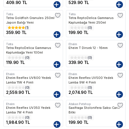
409.90 TL
529.90 TL
Tetra
Tetra
Tetra Goldfish Granules 250ml -
Tetra ReptoDelica Gammarus
Japon Balığı Yemi
Kaplumbağa Yemi 250ml
(
1
)
(
0
)
359.90 TL
199.90 TL
Tetra
Eheim
Tetra ReptoDelica Gammarus
Eheim T Dirsek 12 - 16mm
Kaplumbağa Yemi 100ml
(
0
)
(
0
)
119.90 TL
339.90 TL
Eheim
Eheim
Kargo Bedava
Kargo Bedava
Eheim Reeflex UV800 Yedek
Eheim Reeflex UV500 Yedek
Lamba 11W 4 Pimli
Lamba 9W 4 Pimli
(
0
)
(
0
)
2,559.90 TL
2,074.90 TL
Eheim
Atakan Petshop
Kargo Bedava
Eheim Reeflex UV350 Yedek
Saxifraga Stolonifera Saksı Canlı
Lamba 7W 4 Pimli
Bitki
(
0
)
(
0
)
1,984.90 TL
199.90 TL