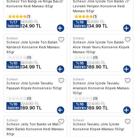
Schesir Ton Balığı ve Ringa Balıklı
Schesir Jöle İçinde Ton Balıklı ve
Konserve Kedi Maması 85gr
Levrekli Yetişkin Konserve Kedi
Maması 85gr
(
1
)
(
1
)
149.90 TL
159.90 TL
%
17
%
16
124.90 TL
134.99 TL
İndirim
İndirim
Schesir
Schesir
Schesir Jöle İçinde Ton Balıklı
Schesir Jöle İçinde Ton Balıklı
Karidesli Konserve Kedi Maması
Aloe Veralı Yavru Konserve Köpek
85gr
Maması 150gr
(
0
)
(
0
)
149.90 TL
224.90 TL
%
10
%
16
134.99 TL
189.90 TL
İndirim
İndirim
Schesir
Schesir
Schesir Jöle İçinde Tavuklu
Schesir Jöle İçinde Tavuklu
Papayalı Köpek Konservesi 150gr
Ananaslı Konserve Köpek Maması
150gr
(
0
)
(
0
)
224.90 TL
224.90 TL
%
16
%
16
189.90 TL
189.90 TL
İndirim
İndirim
Schesir
Schesir
Schesir Jelly Ton Balıklı ve Mahi
Schesir Tavuklu Jöle İçinde
Mahi Balıklı Konserve Kedi Maması
Konserve Köpek Maması 150gr
85gr