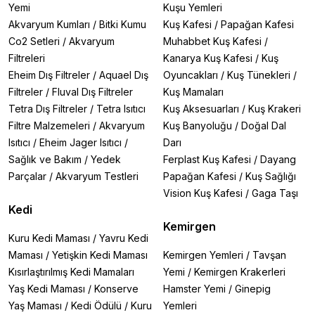
Yemi
Kuşu Yemleri
Akvaryum Kumları
/
Bitki Kumu
Kuş Kafesi
/
Papağan Kafesi
Co2 Setleri
/
Akvaryum
Muhabbet Kuş Kafesi
/
Filtreleri
Kanarya Kuş Kafesi
/
Kuş
Eheim Dış Filtreler
/
Aquael Dış
Oyuncakları
/
Kuş Tünekleri
/
Filtreler
/
Fluval Dış Filtreler
Kuş Mamaları
Tetra Dış Filtreler
/
Tetra Isıtıcı
Kuş Aksesuarları
/
Kuş Krakeri
Filtre Malzemeleri
/
Akvaryum
Kuş Banyoluğu
/
Doğal Dal
Isıtıcı
/
Eheim Jager Isıtıcı
/
Darı
Sağlık ve Bakım
/
Yedek
Ferplast Kuş Kafesi
/
Dayang
Parçalar
/
Akvaryum Testleri
Papağan Kafesi
/
Kuş Sağlığı
Vision Kuş Kafesi
/
Gaga Taşı
Kedi
Kemirgen
Kuru Kedi Maması
/
Yavru Kedi
Maması
/
Yetişkin Kedi Maması
Kemirgen Yemleri
/
Tavşan
Kısırlaştırılmış Kedi Mamaları
Yemi
/
Kemirgen Krakerleri
Yaş Kedi Maması
/
Konserve
Hamster Yemi
/
Ginepig
Yaş Maması
/
Kedi Ödülü
/
Kuru
Yemleri