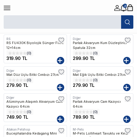
2
/
Yeni Ürünler
Filtreler
Son Eklenen
RS
Diğer
RS FU430K Biyolojik Sünger Filtre
Parlak Akvaryum Kum Düzleştirici
12x14cm
Spatula 32cm
(
0
)
(
0
)
319.90 TL
299.90 TL
Diğer
Diğer
Mat Düz Uçlu Bitki Cımbızı 27cm
Mat Eğik Uçlu Bitki Cımbızı 27cm
(
0
)
(
0
)
279.90 TL
279.90 TL
Diğer
Diğer
Alüminyum Alaşımlı Akvaryum Cam
Parlak Akvaryum Cam Kazıyıcı
Kazıyıcı 64cm
64cm
(
0
)
(
0
)
749.90 TL
789.90 TL
Atakan Petshop
M-Pets
Bucephalandra Kedagang Mini
M-Pets Lolliheart Tavuklu ve Kedi