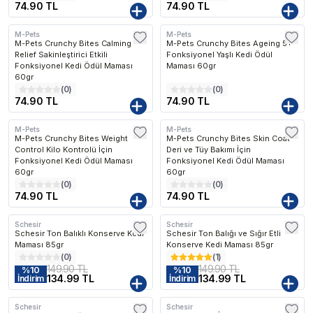
74.90 TL
74.90 TL
M-Pets
M-Pets
M-Pets Crunchy Bites Calming
M-Pets Crunchy Bites Ageing 5+
Relief Sakinleştirici Etkili
Fonksiyonel Yaşlı Kedi Ödül
Fonksiyonel Kedi Ödül Maması
Maması 60gr
60gr
(
0
)
(
0
)
74.90 TL
74.90 TL
M-Pets
M-Pets
M-Pets Crunchy Bites Weight
M-Pets Crunchy Bites Skin Coat
Control Kilo Kontrolü İçin
Deri ve Tüy Bakımı İçin
Fonksiyonel Kedi Ödül Maması
Fonksiyonel Kedi Ödül Maması
60gr
60gr
(
0
)
(
0
)
74.90 TL
74.90 TL
Schesir
Schesir
Schesir Ton Balıklı Konserve Kedi
Schesir Ton Balığı ve Sığır Etli
Maması 85gr
Konserve Kedi Maması 85gr
(
0
)
(
1
)
149.90 TL
149.90 TL
%
10
%
10
134.99 TL
134.99 TL
İndirim
İndirim
Schesir
Schesir