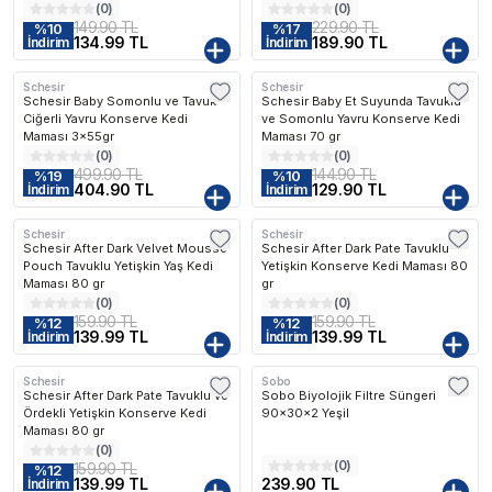
(
0
)
(
0
)
149.90 TL
229.90 TL
%
10
%
17
134.99 TL
189.90 TL
İndirim
İndirim
Schesir
Schesir
Schesir Baby Somonlu ve Tavuk
Schesir Baby Et Suyunda Tavuklu
Ciğerli Yavru Konserve Kedi
ve Somonlu Yavru Konserve Kedi
Maması 3x55gr
Maması 70 gr
(
0
)
(
0
)
499.90 TL
144.90 TL
%
19
%
10
404.90 TL
129.90 TL
İndirim
İndirim
Schesir
Schesir
Schesir After Dark Velvet Mousse
Schesir After Dark Pate Tavuklu
Pouch Tavuklu Yetişkin Yaş Kedi
Yetişkin Konserve Kedi Maması 80
Maması 80 gr
gr
(
0
)
(
0
)
159.90 TL
159.90 TL
%
12
%
12
139.99 TL
139.99 TL
İndirim
İndirim
Schesir
Sobo
Schesir After Dark Pate Tavuklu ve
Sobo Biyolojik Filtre Süngeri
Ördekli Yetişkin Konserve Kedi
90x30x2 Yeşil
Maması 80 gr
(
0
)
(
0
)
159.90 TL
%
12
139.99 TL
239.90 TL
İndirim