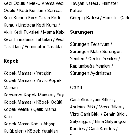
Kedi Ödülü
/
Me-O Krema Kedi
Tavşan Kafesi
/
Hamster
Ödülü
/
Kedi Kumları
/
Sanicat
Kafesi
Kedi Kumu
/
Ever Clean Kedi
Ginepig Kafesi
/
Hamster Çarkı
Kumu
/
Lindocat Kedi Kumu
/
Sürüngen
Akıllı Kedi Tuvaleti
/
Mama Kabı
Kedi Tırmalama Tahtaları
/
Kedi
Sürüngen Teraryum
/
Tarakları
/
Furminator Taraklar
Sürüngen Matı
/
Sürüngen
Yemleri
/
Gecko Yemleri
/
Köpek
Kaplumbağa Yemleri
/
Köpek Maması
/
Yetişkin
Sürüngen Aydınlatma
Köpek Maması
/
Yavru Köpek
Canlı
Maması
Konserve Köpek Maması
/
Yaş
Canlı Akvaryum Bitkisi
/
Köpek Maması
/
Köpek Ödülü
Anubias Bitki
/
Moss Bitkisi
/
Köpek Kemik
/
Çelik Mama
Vitro Canlı Bitki
/
Zemin Bitki
/
Kabı
Salyangoz
/
Elma Salyangoz
Köpek Mama Kabı
/
Ahşap
Karides
/
Canlı Karides
/
Kulübeleri
/
Köpek Yatakları