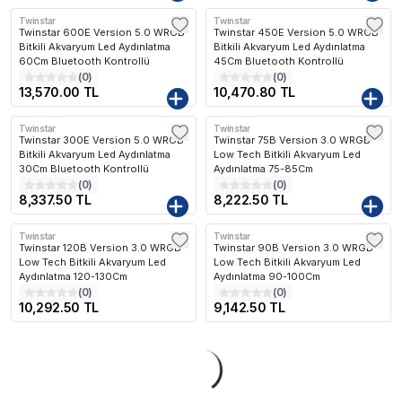
Twinstar
Twinstar
Kargo Bedava
Kargo Bedava
Twinstar 600E Version 5.0 WRGB
Twinstar 450E Version 5.0 WRGB
Bitkili Akvaryum Led Aydınlatma
Bitkili Akvaryum Led Aydınlatma
60Cm Bluetooth Kontrollü
45Cm Bluetooth Kontrollü
(
0
)
(
0
)
13,570.00 TL
10,470.80 TL
Twinstar
Twinstar
Kargo Bedava
Kargo Bedava
Twinstar 300E Version 5.0 WRGB
Twinstar 75B Version 3.0 WRGB
Bitkili Akvaryum Led Aydınlatma
Low Tech Bitkili Akvaryum Led
30Cm Bluetooth Kontrollü
Aydınlatma 75-85Cm
(
0
)
(
0
)
8,337.50 TL
8,222.50 TL
Twinstar
Twinstar
Kargo Bedava
Kargo Bedava
Twinstar 120B Version 3.0 WRGB
Twinstar 90B Version 3.0 WRGB
Low Tech Bitkili Akvaryum Led
Low Tech Bitkili Akvaryum Led
Aydınlatma 120-130Cm
Aydınlatma 90-100Cm
(
0
)
(
0
)
10,292.50 TL
9,142.50 TL