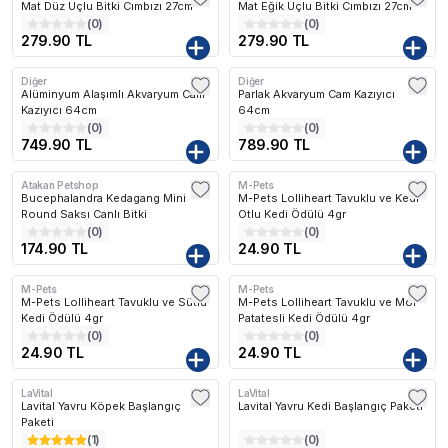
Mat Düz Uçlu Bitki Cımbızı 27cm
Mat Eğik Uçlu Bitki Cımbızı 27cm
(
0
)
(
0
)
279.90 TL
279.90 TL
Diğer
Diğer
Alüminyum Alaşımlı Akvaryum Cam
Parlak Akvaryum Cam Kazıyıcı
Kazıyıcı 64cm
64cm
(
0
)
(
0
)
749.90 TL
789.90 TL
Atakan Petshop
M-Pets
Bucephalandra Kedagang Mini
M-Pets Lolliheart Tavuklu ve Kedi
Round Saksı Canlı Bitki
Otlu Kedi Ödülü 4gr
(
0
)
(
0
)
174.90 TL
24.90 TL
M-Pets
M-Pets
M-Pets Lolliheart Tavuklu ve Sütlü
M-Pets Lolliheart Tavuklu ve Mor
Kedi Ödülü 4gr
Patatesli Kedi Ödülü 4gr
(
0
)
(
0
)
24.90 TL
24.90 TL
LaVital
LaVital
Lavital Yavru Köpek Başlangıç
Lavital Yavru Kedi Başlangıç Paketi
Paketi
(
1
)
(
0
)