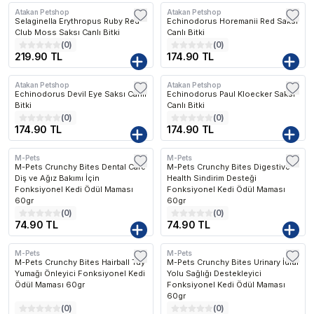
Atakan Petshop
Atakan Petshop
Selaginella Erythropus Ruby Red
Echinodorus Horemanii Red Saksı
Club Moss Saksı Canlı Bitki
Canlı Bitki
(
0
)
(
0
)
219.90 TL
174.90 TL
Atakan Petshop
Atakan Petshop
Echinodorus Devil Eye Saksı Canlı
Echinodorus Paul Kloecker Saksı
Bitki
Canlı Bitki
(
0
)
(
0
)
174.90 TL
174.90 TL
M-Pets
M-Pets
M-Pets Crunchy Bites Dental Care
M-Pets Crunchy Bites Digestive
Diş ve Ağız Bakımı İçin
Health Sindirim Desteği
Fonksiyonel Kedi Ödül Maması
Fonksiyonel Kedi Ödül Maması
60gr
60gr
(
0
)
(
0
)
74.90 TL
74.90 TL
M-Pets
M-Pets
M-Pets Crunchy Bites Hairball Tüy
M-Pets Crunchy Bites Urinary İdrar
Yumağı Önleyici Fonksiyonel Kedi
Yolu Sağlığı Destekleyici
Ödül Maması 60gr
Fonksiyonel Kedi Ödül Maması
60gr
(
0
)
(
0
)