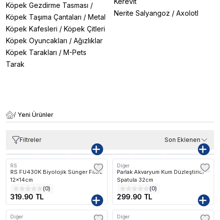
Kerevit
Köpek Gezdirme Tasması
/
Nerite Salyangoz
/
Axolotl
Köpek Taşıma Çantaları
/
Metal
Köpek Kafesleri
/
Köpek Çitleri
Köpek Oyuncakları
/
Ağızlıklar
Köpek Tarakları
/
M-Pets
Tarak
/
Yeni Ürünler
Filtreler
Son Eklenen
RS
Diğer
RS FU430K Biyolojik Sünger Filtre
Parlak Akvaryum Kum Düzleştirici
12x14cm
Spatula 32cm
(
0
)
(
0
)
319.90 TL
299.90 TL
Diğer
Diğer