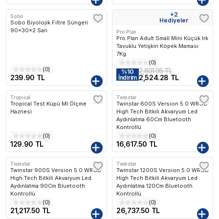
+
2
Sobo
Kargo Bedava
Hediyeler
Sobo Biyolojik Filtre Süngeri
90x30x2 Sarı
Pro Plan
Pro Plan Adult Small Mini Küçük Irk
Tavuklu Yetişkin Köpek Maması
7Kg
(
0
)
(
0
)
2,801.95 TL
%
10
239.90 TL
2,524.28 TL
İndirim
Tropical
Twinstar
Kargo Bedava
Tropical Test Küpü Ml Ölçme
Twinstar 600S Version 5.0 WRGB
Haznesi
High Tech Bitkili Akvaryum Led
Aydınlatma 60Cm Bluetooth
Kontrollü
(
0
)
(
0
)
129.90 TL
16,617.50 TL
Twinstar
Twinstar
Kargo Bedava
Kargo Bedava
Twinstar 900S Version 5.0 WRGB
Twinstar 1200S Version 5.0 WRGB
High Tech Bitkili Akvaryum Led
High Tech Bitkili Akvaryum Led
Aydınlatma 90Cm Bluetooth
Aydınlatma 120Cm Bluetooth
Kontrollü
Kontrollü
(
0
)
(
0
)
21,217.50 TL
26,737.50 TL