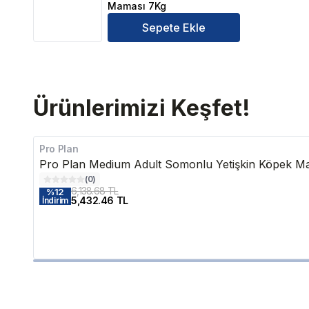
Maması 7Kg
Sepete Ekle
Ürünlerimizi Keşfet!
Pro Plan
Pro Plan Medium Adult Somonlu Yetişkin Köpek M
(
0
)
6,138.68 TL
%
12
5,432.46 TL
İndirim