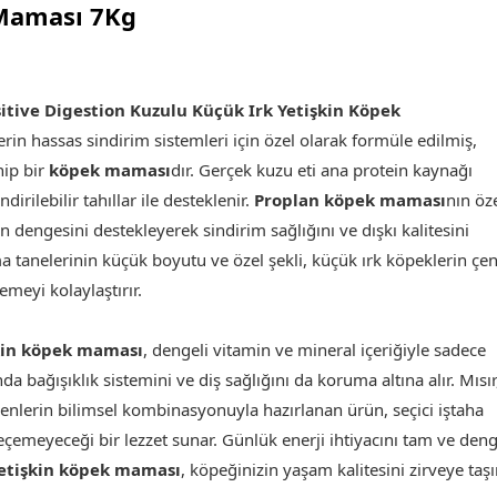
 Maması 7Kg
sitive Digestion Kuzulu Küçük Irk Yetişkin Köpek
erin hassas sindirim sistemleri için özel olarak formüle edilmiş,
hip bir
köpek maması
dır. Gerçek kuzu eti ana protein kaynağı
ndirilebilir tahıllar ile desteklenir.
Proplan köpek maması
nın öz
n dengesini destekleyerek sindirim sağlığını ve dışkı kalitesini
a tanelerinin küçük boyutu ve özel şekli, küçük ırk köpeklerin çe
meyi kolaylaştırır.
kin köpek maması
, dengeli vitamin ve mineral içeriğiyle sadece
da bağışıklık sistemini ve diş sağlığını da koruma altına alır. Mısır
eşenlerin bilimsel kombinasyonuyla hazırlanan ürün, seçici iştaha
eçemeyeceği bir lezzet sunar. Günlük enerji ihtiyacını tam ve deng
etişkin köpek maması
, köpeğinizin yaşam kalitesini zirveye taşır