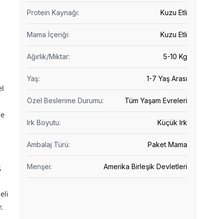
Protein Kaynağı
:
Kuzu Etli
Mama İçeriği
:
Kuzu Etli
Ağırlık/Miktar
:
5-10 Kg
Yaş
:
1-7 Yaş Arası
el
Özel Beslenme Durumu
:
Tüm Yaşam Evreleri
ne
Irk Boyutu
:
Küçük Irk
Ambalaj Türü
:
Paket Mama
,
Menşei
:
Amerika Birleşik Devletleri
eli
.