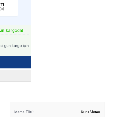
 TL
04
ün
kargoda!
esi gün kargo için
Mama Türü
:
Kuru Mama