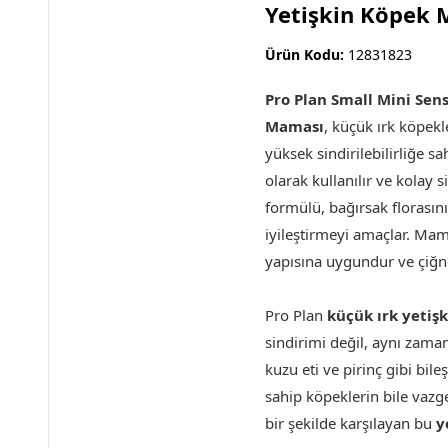
Yetişkin Köpek
Ürün Kodu:
12831823
Pro Plan Small Mini Sen
Maması
, küçük ırk köpekl
yüksek sindirilebilirliğe sa
olarak kullanılır ve kolay si
formülü, bağırsak florasını
iyileştirmeyi amaçlar. Mam
yapısına uygundur ve çiğne
Pro Plan
küçük ırk yetiş
sindirimi değil, aynı zaman
kuzu eti ve pirinç gibi bil
sahip köpeklerin bile vazg
bir şekilde karşılayan bu
y