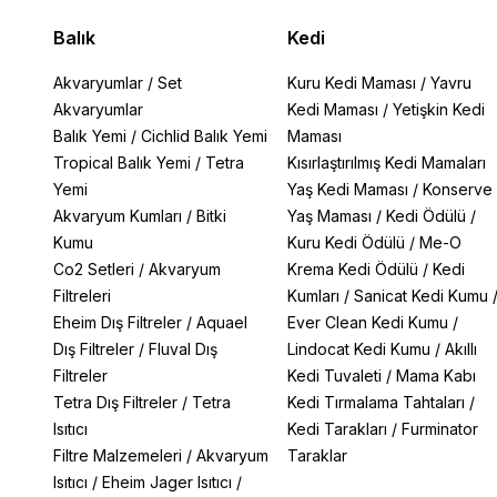
Balık
Kedi
Akvaryumlar
/
Set
Kuru Kedi Maması
/
Yavru
Akvaryumlar
Kedi Maması
/
Yetişkin Kedi
Balık Yemi
/
Cichlid Balık Yemi
Maması
Tropical Balık Yemi
/
Tetra
Kısırlaştırılmış Kedi Mamaları
Yemi
Yaş Kedi Maması
/
Konserve
Akvaryum Kumları
/
Bitki
Yaş Maması
/
Kedi Ödülü
/
Kumu
Kuru Kedi Ödülü
/
Me-O
Co2 Setleri
/
Akvaryum
Krema Kedi Ödülü
/
Kedi
Filtreleri
Kumları
/
Sanicat Kedi Kumu
Eheim Dış Filtreler
/
Aquael
Ever Clean Kedi Kumu
/
Dış Filtreler
/
Fluval Dış
Lindocat Kedi Kumu
/
Akıllı
Filtreler
Kedi Tuvaleti
/
Mama Kabı
Tetra Dış Filtreler
/
Tetra
Kedi Tırmalama Tahtaları
/
Isıtıcı
Kedi Tarakları
/
Furminator
Filtre Malzemeleri
/
Akvaryum
Taraklar
Isıtıcı
/
Eheim Jager Isıtıcı
/