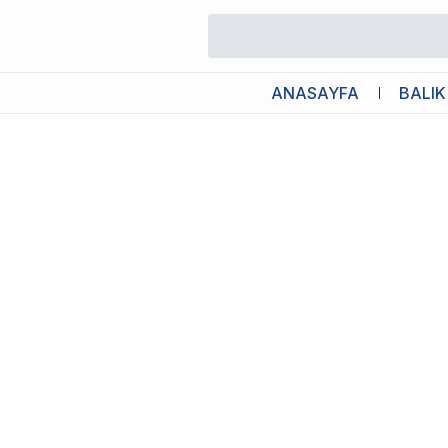
/
Yetişkin Köpek Maması
/
Pro Plan Small Mini Sensitive Digestio
ANASAYFA
BALIK