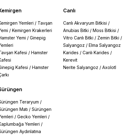
Kemirgen
Canlı
Kemirgen Yemleri
/
Tavşan
Canlı Akvaryum Bitkisi
/
Yemi
/
Kemirgen Krakerleri
Anubias Bitki
/
Moss Bitkisi
/
Hamster Yemi
/
Ginepig
Vitro Canlı Bitki
/
Zemin Bitki
/
Yemleri
Salyangoz
/
Elma Salyangoz
Tavşan Kafesi
/
Hamster
Karides
/
Canlı Karides
/
Kafesi
Kerevit
Ginepig Kafesi
/
Hamster
Nerite Salyangoz
/
Axolotl
Çarkı
Sürüngen
Sürüngen Teraryum
/
Sürüngen Matı
/
Sürüngen
Yemleri
/
Gecko Yemleri
/
Kaplumbağa Yemleri
/
Sürüngen Aydınlatma