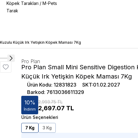
Köpek Tarakları
/
M-Pets
Tarak
n Kuzulu Küçük Irk Yetişkin Köpek Maması 7Kg
Pro Plan
Pro Plan Small Mini Sensitive Digestion
Küçük Irk Yetişkin Köpek Maması 7Kg
Ürün Kodu
:
12831823
SKT
:
01.02.2027
Barkod
:
7613036611329
10
%
2,993.75 TL
2,697.07
TL
İndirim
Ürün Seçenekleri
7 Kg
3 Kg