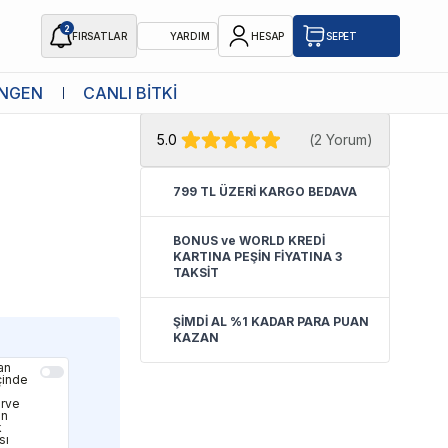
2
FIRSATLAR
YARDIM
HESAP
SEPET
★ Atakan Petshop,
Pro Plan yetkili
NGEN
CANLI BİTKİ
 Kuzulu
satıcısıdır.
5.0
(
2 Yorum
)
799 TL ÜZERİ KARGO BEDAVA
BONUS ve WORLD KREDİ
KARTINA PEŞİN FİYATINA 3
TAKSİT
ŞİMDİ AL %1 KADAR PARA PUAN
KAZAN
an
çinde
rve
in
k
sı