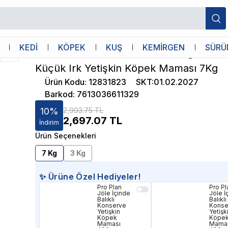
n Kuzulu Küçük Irk Yetişkin Köpek Maması 7Kg
Pro Plan
KEDİ
KÖPEK
KUŞ
KEMİRGEN
SÜRÜ
Pro Plan Small Mini Sensitive Digestion
Küçük Irk Yetişkin Köpek Maması 7Kg
Ürün Kodu
:
12831823
SKT
:
01.02.2027
Barkod
:
7613036611329
10
%
2,993.75 TL
2,697.07
TL
İndirim
Ürün Seçenekleri
7 Kg
3 Kg
✨ Ürüne Özel Hediyeler!
Pro Plan
Pro Pl
Jöle İçinde
Jöle İ
Balıklı
Balıklı
Konserve
Konse
Yetişkin
Yetişk
Köpek
Köpe
Maması
Mama