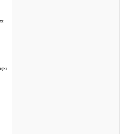
er.
ışkı