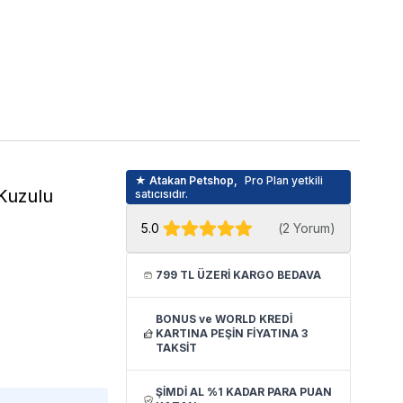
★ Atakan Petshop,
Pro Plan yetkili
 Kuzulu
satıcısıdır.
5.0
(
2 Yorum
)
799 TL ÜZERİ KARGO BEDAVA
BONUS ve WORLD KREDİ
KARTINA PEŞİN FİYATINA 3
TAKSİT
ŞİMDİ AL %1 KADAR PARA PUAN