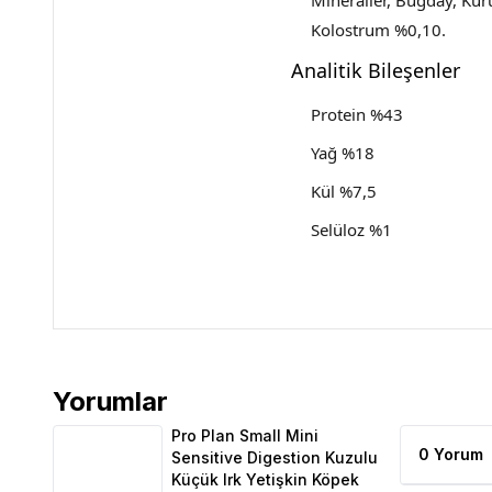
Mineraller, Buğday, Kur
Kolostrum %0,10.
Analitik Bileşenler
Protein %43
Yağ %18
Kül %7,5
Selüloz %1
Yorumlar
Pro Plan Small Mini Sensitive Digestion Kuzulu Küç
Pro Plan Small Mini
0 Yorum
Sensitive Digestion Kuzulu
Küçük Irk Yetişkin Köpek