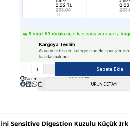
400gr
400gr
0.02 TL
0.02
233.04
233.
TL
TL
6
saat
53
dakika
içinde sipariş verirseniz
bug
Kargoya Teslim
Akvaryum bitkileri kategorisindeki siparişler ert
hazırlanmaktadır.
Sepete Ekle
Bu üründen kazancınız
296.68 TL
ÜRÜN DETAYI
ini Sensitive Digestion Kuzulu Küçük Irk