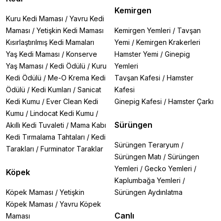
Kemirgen
Kuru Kedi Maması
/
Yavru Kedi
Maması
/
Yetişkin Kedi Maması
Kemirgen Yemleri
/
Tavşan
Kısırlaştırılmış Kedi Mamaları
Yemi
/
Kemirgen Krakerleri
Yaş Kedi Maması
/
Konserve
Hamster Yemi
/
Ginepig
Yaş Maması
/
Kedi Ödülü
/
Kuru
Yemleri
Kedi Ödülü
/
Me-O Krema Kedi
Tavşan Kafesi
/
Hamster
Ödülü
/
Kedi Kumları
/
Sanicat
Kafesi
Kedi Kumu
/
Ever Clean Kedi
Ginepig Kafesi
/
Hamster Çarkı
Kumu
/
Lindocat Kedi Kumu
/
Sürüngen
Akıllı Kedi Tuvaleti
/
Mama Kabı
Kedi Tırmalama Tahtaları
/
Kedi
Sürüngen Teraryum
/
Tarakları
/
Furminator Taraklar
Sürüngen Matı
/
Sürüngen
Yemleri
/
Gecko Yemleri
/
Köpek
Kaplumbağa Yemleri
/
Köpek Maması
/
Yetişkin
Sürüngen Aydınlatma
Köpek Maması
/
Yavru Köpek
Canlı
Maması