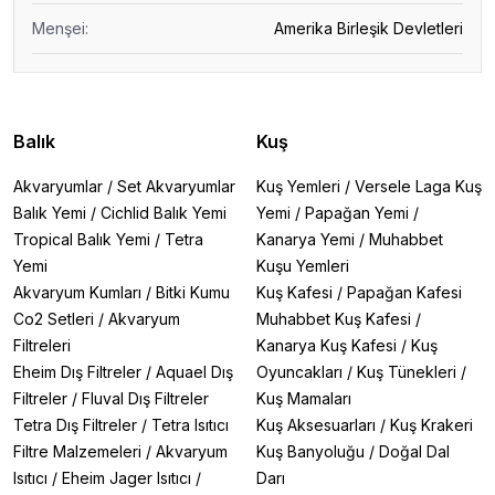
Menşei
:
Amerika Birleşik Devletleri
Balık
Kuş
Akvaryumlar
/
Set Akvaryumlar
Kuş Yemleri
/
Versele Laga Kuş
Balık Yemi
/
Cichlid Balık Yemi
Yemi
/
Papağan Yemi
/
Tropical Balık Yemi
/
Tetra
Kanarya Yemi
/
Muhabbet
Yemi
Kuşu Yemleri
Akvaryum Kumları
/
Bitki Kumu
Kuş Kafesi
/
Papağan Kafesi
Co2 Setleri
/
Akvaryum
Muhabbet Kuş Kafesi
/
Filtreleri
Kanarya Kuş Kafesi
/
Kuş
Eheim Dış Filtreler
/
Aquael Dış
Oyuncakları
/
Kuş Tünekleri
/
Filtreler
/
Fluval Dış Filtreler
Kuş Mamaları
Tetra Dış Filtreler
/
Tetra Isıtıcı
Kuş Aksesuarları
/
Kuş Krakeri
Filtre Malzemeleri
/
Akvaryum
Kuş Banyoluğu
/
Doğal Dal
Isıtıcı
/
Eheim Jager Isıtıcı
/
Darı