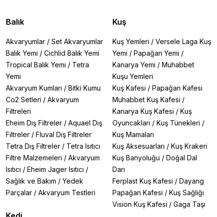
Balık
Kuş
Akvaryumlar
/
Set Akvaryumlar
Kuş Yemleri
/
Versele Laga Kuş
Balık Yemi
/
Cichlid Balık Yemi
Yemi
/
Papağan Yemi
/
Tropical Balık Yemi
/
Tetra
Kanarya Yemi
/
Muhabbet
Yemi
Kuşu Yemleri
Akvaryum Kumları
/
Bitki Kumu
Kuş Kafesi
/
Papağan Kafesi
Co2 Setleri
/
Akvaryum
Muhabbet Kuş Kafesi
/
Filtreleri
Kanarya Kuş Kafesi
/
Kuş
Eheim Dış Filtreler
/
Aquael Dış
Oyuncakları
/
Kuş Tünekleri
/
Filtreler
/
Fluval Dış Filtreler
Kuş Mamaları
Tetra Dış Filtreler
/
Tetra Isıtıcı
Kuş Aksesuarları
/
Kuş Krakeri
Filtre Malzemeleri
/
Akvaryum
Kuş Banyoluğu
/
Doğal Dal
Isıtıcı
/
Eheim Jager Isıtıcı
/
Darı
Sağlık ve Bakım
/
Yedek
Ferplast Kuş Kafesi
/
Dayang
Parçalar
/
Akvaryum Testleri
Papağan Kafesi
/
Kuş Sağlığı
Vision Kuş Kafesi
/
Gaga Taşı
Kedi