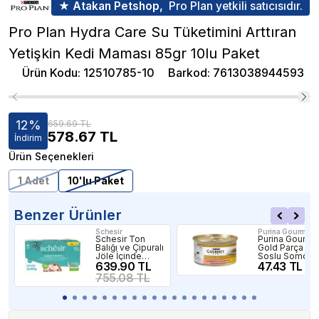
★ Atakan Petshop,
Pro Plan yetkili satıcısıdır.
Pro Plan Hydra Care Su Tüketimini Arttıran
Yetişkin Kedi Maması 85gr 10lu Paket
Ürün Kodu
:
12510785-10
Barkod
:
7613038944593
12
%
659.69 TL
578.67
TL
İndirim
Ürün Seçenekleri
1 Adet
10'lu Paket
Benzer Ürünler
Schesir
Purina Gourmet
Schesir Ton
Purina Gourme
Balığı ve Çipuralı
Gold Parça Etli
Jöle İçinde
Soslu Somon 
Yetişkin
639.90 TL
Tavuk Etli Kedi
47.43 TL
Konserve Kedi
Konserversi
755.08 TL
Maması 6x50gr
85gr