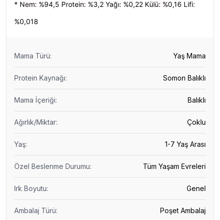
* Nem: %94,5 Protein: %3,2 Yağı: %0,22 Külü: %0,16 Lifi:
%0,018
Mama Türü
:
Yaş Mama
Protein Kaynağı
:
Somon Balıklı
Mama İçeriği
:
Balıklı
Ağırlık/Miktar
:
Çoklu
Yaş
:
1-7 Yaş Arası
Özel Beslenme Durumu
:
Tüm Yaşam Evreleri
Irk Boyutu
:
Genel
Ambalaj Türü
:
Poşet Ambalaj