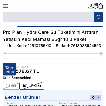
2
/
Konserve Kedi Maması
/
Pro Plan Hydra Care Su Tüketimini Arttıran Y
★ Atakan Petshop,
Pro Plan yetkili satıcısıdır.
Pro Plan Hydra Care Su Tüketimini Arttıran
Yetişkin Kedi Maması 85gr 10lu Paket
Ürün Kodu
:
12510785-10
Barkod
:
7613038944593
12
%
659.69 TL
578.67
TL
İndirim
Ürün Seçenekleri
1 Adet
10'lu Paket
Benzer Ürünler
Schesir
Purina Gourmet
Schesir Ton Balığı ve Çipuralı Jöle
Purina Gourmet Gold Parça Etli