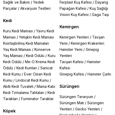
Sağlık ve Bakım
/
Yedek
Ferplast Kuş Kafesi
/
Dayang
Parçalar
/
Akvaryum Testleri
Papağan Kafesi
/
Kuş Sağlığı
Vision Kuş Kafesi
/
Gaga Taşı
Kedi
Kemirgen
Kuru Kedi Maması
/
Yavru Kedi
Maması
/
Yetişkin Kedi Maması
Kemirgen Yemleri
/
Tavşan
Kısırlaştırılmış Kedi Mamaları
Yemi
/
Kemirgen Krakerleri
Yaş Kedi Maması
/
Konserve
Hamster Yemi
/
Ginepig
Yaş Maması
/
Kedi Ödülü
/
Kuru
Yemleri
Kedi Ödülü
/
Me-O Krema Kedi
Tavşan Kafesi
/
Hamster
Ödülü
/
Kedi Kumları
/
Sanicat
Kafesi
Kedi Kumu
/
Ever Clean Kedi
Ginepig Kafesi
/
Hamster Çarkı
Kumu
/
Lindocat Kedi Kumu
/
Sürüngen
Akıllı Kedi Tuvaleti
/
Mama Kabı
Kedi Tırmalama Tahtaları
/
Kedi
Sürüngen Teraryum
/
Tarakları
/
Furminator Taraklar
Sürüngen Matı
/
Sürüngen
Yemleri
/
Gecko Yemleri
/
Köpek