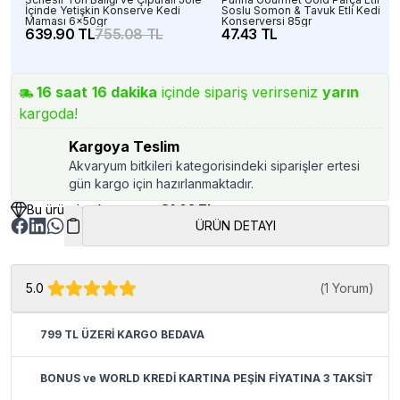
İçinde Yetişkin Konserve Kedi
Soslu Somon & Tavuk Etli Kedi
Maması 6x50gr
Konserversi 85gr
639.90 TL
755.08 TL
47.43 TL
16
saat
16
dakika
içinde sipariş verirseniz
yarın
kargoda!
Kargoya Teslim
Akvaryum bitkileri kategorisindeki siparişler ertesi
gün kargo için hazırlanmaktadır.
Bu üründen kazancınız
81.02 TL
ÜRÜN DETAYI
5.0
(
1 Yorum
)
799 TL ÜZERİ KARGO BEDAVA
BONUS ve WORLD KREDİ KARTINA PEŞİN FİYATINA 3 TAKSİT