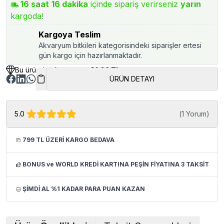
16
saat
16
dakika
içinde sipariş verirseniz
yarın
kargoda!
Kargoya Teslim
Akvaryum bitkileri kategorisindeki siparişler ertesi
gün kargo için hazırlanmaktadır.
Bu üründen kazancınız
81.02 TL
ÜRÜN DETAYI
5.0
(
1 Yorum
)
799 TL ÜZERİ KARGO BEDAVA
BONUS ve WORLD KREDİ KARTINA PEŞİN FİYATINA 3 TAKSİT
ŞİMDİ AL %1 KADAR PARA PUAN KAZAN