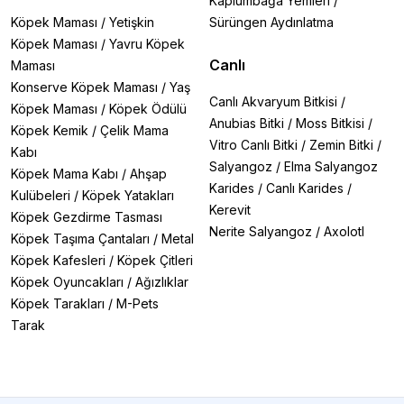
Kaplumbağa Yemleri
/
Köpek Maması
/
Yetişkin
Sürüngen Aydınlatma
Köpek Maması
/
Yavru Köpek
Canlı
Maması
Konserve Köpek Maması
/
Yaş
Canlı Akvaryum Bitkisi
/
Köpek Maması
/
Köpek Ödülü
Anubias Bitki
/
Moss Bitkisi
/
Köpek Kemik
/
Çelik Mama
Vitro Canlı Bitki
/
Zemin Bitki
/
Kabı
Salyangoz
/
Elma Salyangoz
Köpek Mama Kabı
/
Ahşap
Karides
/
Canlı Karides
/
Kulübeleri
/
Köpek Yatakları
Kerevit
Köpek Gezdirme Tasması
Nerite Salyangoz
/
Axolotl
Köpek Taşıma Çantaları
/
Metal
Köpek Kafesleri
/
Köpek Çitleri
Köpek Oyuncakları
/
Ağızlıklar
Köpek Tarakları
/
M-Pets
Tarak