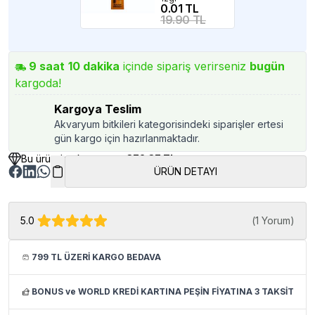
0.01 TL
19.90 TL
9
saat
10
dakika
içinde sipariş verirseniz
bugün
kargoda!
Kargoya Teslim
Akvaryum bitkileri kategorisindeki siparişler ertesi
gün kargo için hazırlanmaktadır.
Bu üründen kazancınız
372.37 TL
ÜRÜN DETAYI
5.0
(
1 Yorum
)
799 TL ÜZERİ KARGO BEDAVA
BONUS ve WORLD KREDİ KARTINA PEŞİN FİYATINA 3 TAKSİT