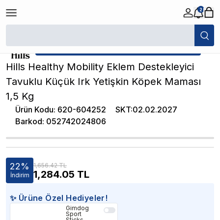
2
/
Yetişkin Köpek Maması
/
Hills Healthy Mobility Eklem Destekleyici Tav
★ Atakan Petshop,
Hill's yetkili satıcısıdır.
Hills Healthy Mobility Eklem Destekleyici
Tavuklu Küçük Irk Yetişkin Köpek Maması
1,5 Kg
Ürün Kodu
:
620-604252
SKT
:
02.02.2027
Barkod
:
052742024806
22
%
1,656.42 TL
1,284.05
TL
İndirim
✨ Ürüne Özel Hediyeler!
Gimdog
Sport
Sticks