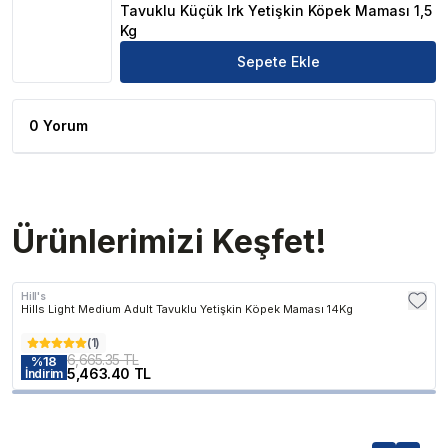
Tavuklu Küçük Irk Yetişkin Köpek Maması 1,5
Kg
Sepete Ekle
0 Yorum
Ürünlerimizi Keşfet!
Hill's
Hills Light Medium Adult Tavuklu Yetişkin Köpek Maması 14Kg
(
1
)
6,665.35 TL
%
18
5,463.40 TL
İndirim