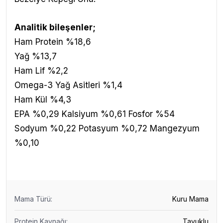
Analitik bileşenler;
Ham Protein %18,6
Yağ %13,7
Ham Lif %2,2
Omega-3 Yağ Asitleri %1,4
Ham Kül %4,3
EPA %0,29 Kalsiyum %0,61 Fosfor %54
Sodyum %0,22 Potasyum %0,72 Mangezyum
%0,10
Mama Türü
:
Kuru Mama
Protein Kaynağı
:
Tavuklu