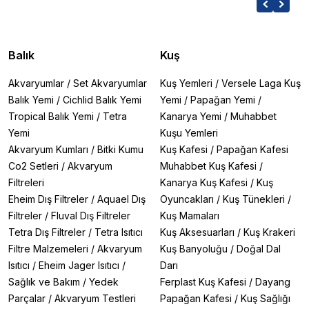
Balık
Kuş
Akvaryumlar
/
Set Akvaryumlar
Kuş Yemleri
/
Versele Laga Kuş
Balık Yemi
/
Cichlid Balık Yemi
Yemi
/
Papağan Yemi
/
Tropical Balık Yemi
/
Tetra
Kanarya Yemi
/
Muhabbet
Yemi
Kuşu Yemleri
Akvaryum Kumları
/
Bitki Kumu
Kuş Kafesi
/
Papağan Kafesi
Co2 Setleri
/
Akvaryum
Muhabbet Kuş Kafesi
/
Filtreleri
Kanarya Kuş Kafesi
/
Kuş
Eheim Dış Filtreler
/
Aquael Dış
Oyuncakları
/
Kuş Tünekleri
/
Filtreler
/
Fluval Dış Filtreler
Kuş Mamaları
Tetra Dış Filtreler
/
Tetra Isıtıcı
Kuş Aksesuarları
/
Kuş Krakeri
Filtre Malzemeleri
/
Akvaryum
Kuş Banyoluğu
/
Doğal Dal
Isıtıcı
/
Eheim Jager Isıtıcı
/
Darı
Sağlık ve Bakım
/
Yedek
Ferplast Kuş Kafesi
/
Dayang
Parçalar
/
Akvaryum Testleri
Papağan Kafesi
/
Kuş Sağlığı