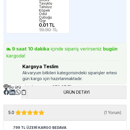
Tavuklu
Tahılsız
Köpek
Ödül
Çubuğu
12gr
0.01 TL
19.90 TL
9
saat
10
dakika
içinde sipariş verirseniz
bugün
kargoda!
Kargoya Teslim
Akvaryum bitkileri kategorisindeki siparişler ertesi
gün kargo için hazırlanmaktadır.
Bu üründen kazancınız
372.37 TL
ÜRÜN DETAYI
5.0
(
1 Yorum
)
799 TL ÜZERİ KARGO BEDAVA