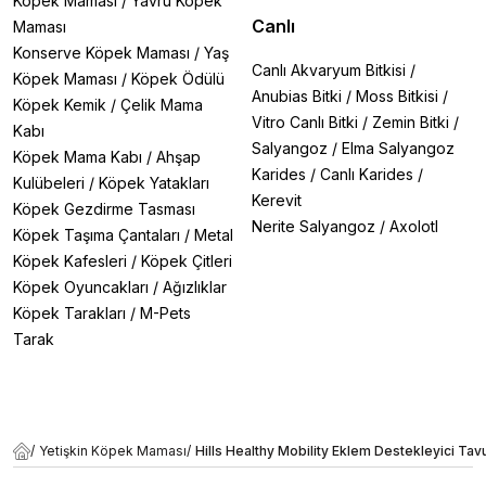
Köpek Maması
/
Yavru Köpek
Canlı
Maması
Konserve Köpek Maması
/
Yaş
Canlı Akvaryum Bitkisi
/
Köpek Maması
/
Köpek Ödülü
Anubias Bitki
/
Moss Bitkisi
/
Köpek Kemik
/
Çelik Mama
Vitro Canlı Bitki
/
Zemin Bitki
/
Kabı
Salyangoz
/
Elma Salyangoz
Köpek Mama Kabı
/
Ahşap
Karides
/
Canlı Karides
/
Kulübeleri
/
Köpek Yatakları
Kerevit
Köpek Gezdirme Tasması
Nerite Salyangoz
/
Axolotl
Köpek Taşıma Çantaları
/
Metal
Köpek Kafesleri
/
Köpek Çitleri
Köpek Oyuncakları
/
Ağızlıklar
Köpek Tarakları
/
M-Pets
Tarak
/
Yetişkin Köpek Maması
/
Hills Healthy Mobility Eklem Destekleyici Tav