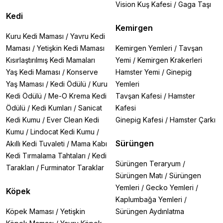
Vision Kuş Kafesi
/
Gaga Taşı
Kedi
Kemirgen
Kuru Kedi Maması
/
Yavru Kedi
Maması
/
Yetişkin Kedi Maması
Kemirgen Yemleri
/
Tavşan
Kısırlaştırılmış Kedi Mamaları
Yemi
/
Kemirgen Krakerleri
Yaş Kedi Maması
/
Konserve
Hamster Yemi
/
Ginepig
Yaş Maması
/
Kedi Ödülü
/
Kuru
Yemleri
Kedi Ödülü
/
Me-O Krema Kedi
Tavşan Kafesi
/
Hamster
Ödülü
/
Kedi Kumları
/
Sanicat
Kafesi
Kedi Kumu
/
Ever Clean Kedi
Ginepig Kafesi
/
Hamster Çarkı
Kumu
/
Lindocat Kedi Kumu
/
Sürüngen
Akıllı Kedi Tuvaleti
/
Mama Kabı
Kedi Tırmalama Tahtaları
/
Kedi
Sürüngen Teraryum
/
Tarakları
/
Furminator Taraklar
Sürüngen Matı
/
Sürüngen
Yemleri
/
Gecko Yemleri
/
Köpek
Kaplumbağa Yemleri
/
Köpek Maması
/
Yetişkin
Sürüngen Aydınlatma