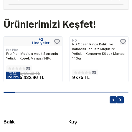
Ürünlerimizi Keşfet!
+
2
ND
Hediyeler
ND Ocean Ringa Balıklı ve
Karidesli Tahılsız Küçük Irk
Pro Plan
Pro Plan Medium Adult Somonlu
Yetişkin Konserve Köpek Maması
Yetişkin Köpek Maması 14Kg
140gr
(
0
)
(
0
)
6,138.68 TL
%
12
5,432.46 TL
97.75 TL
İndirim
Balık
Kuş