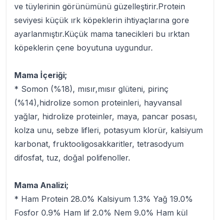
ve tüylerinin görünümünü güzelleştirir.Protein
seviyesi küçük ırk köpeklerin ihtiyaçlarına gore
ayarlanmıştır.Küçük mama tanecikleri bu ırktan
köpeklerin çene boyutuna uygundur.
Mama İçeriği;
* Somon (%18), mısır,mısır glüteni, pirinç
(%14),hidrolize somon proteinleri, hayvansal
yağlar, hidrolize proteinler, maya, pancar posası,
kolza unu, sebze lifleri, potasyum klorür, kalsiyum
karbonat, fruktooligosakkaritler, tetrasodyum
difosfat, tuz, doğal polifenoller.
Mama Analizi;
* Ham Protein 28.0% Kalsiyum 1.3% Yağ 19.0%
Fosfor 0.9% Ham lif 2.0% Nem 9.0% Ham kül