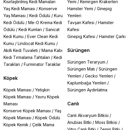
Kısırlaştırılmış Kedi Mamaları
Yemi
/
Kemirgen Krakerleri
Yaş Kedi Maması
/
Konserve
Hamster Yemi
/
Ginepig
Yaş Maması
/
Kedi Ödülü
/
Kuru
Yemleri
Kedi Ödülü
/
Me-O Krema Kedi
Tavşan Kafesi
/
Hamster
Ödülü
/
Kedi Kumları
/
Sanicat
Kafesi
Kedi Kumu
/
Ever Clean Kedi
Ginepig Kafesi
/
Hamster Çarkı
Kumu
/
Lindocat Kedi Kumu
/
Sürüngen
Akıllı Kedi Tuvaleti
/
Mama Kabı
Kedi Tırmalama Tahtaları
/
Kedi
Sürüngen Teraryum
/
Tarakları
/
Furminator Taraklar
Sürüngen Matı
/
Sürüngen
Yemleri
/
Gecko Yemleri
/
Köpek
Kaplumbağa Yemleri
/
Köpek Maması
/
Yetişkin
Sürüngen Aydınlatma
Köpek Maması
/
Yavru Köpek
Canlı
Maması
Konserve Köpek Maması
/
Yaş
Canlı Akvaryum Bitkisi
/
Köpek Maması
/
Köpek Ödülü
Anubias Bitki
/
Moss Bitkisi
/
Köpek Kemik
/
Çelik Mama
Vitro Canlı Bitki
/
Zemin Bitki
/