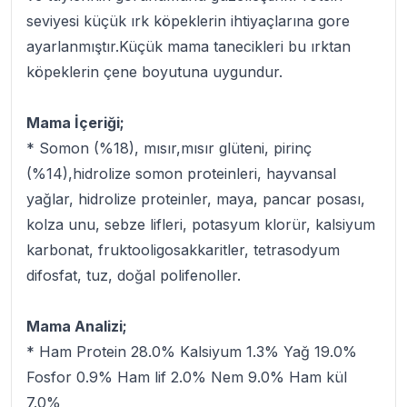
seviyesi küçük ırk köpeklerin ihtiyaçlarına gore
ayarlanmıştır.Küçük mama tanecikleri bu ırktan
köpeklerin çene boyutuna uygundur.
Mama İçeriği;
* Somon (%18), mısır,mısır glüteni, pirinç
(%14),hidrolize somon proteinleri, hayvansal
yağlar, hidrolize proteinler, maya, pancar posası,
kolza unu, sebze lifleri, potasyum klorür, kalsiyum
karbonat, fruktooligosakkaritler, tetrasodyum
difosfat, tuz, doğal polifenoller.
Mama Analizi;
* Ham Protein 28.0% Kalsiyum 1.3% Yağ 19.0%
Fosfor 0.9% Ham lif 2.0% Nem 9.0% Ham kül
7.0%