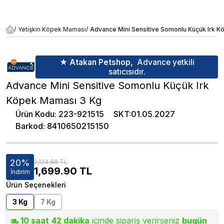
/
Yetişkin Köpek Maması
/
Advance Mini Sensitive Somonlu Küçük Irk 
★ Atakan Petshop,
Advance yetkili
satıcısıdır.
Advance Mini Sensitive Somonlu Küçük Irk
Köpek Maması 3 Kg
Ürün Kodu
:
223-921515
SKT
:
01.05.2027
Barkod
:
8410650215150
20
%
2,124.88 TL
1,699.90
TL
İndirim
Ürün Seçenekleri
3 Kg
7 Kg
10
saat
42
dakika
içinde sipariş verirseniz
bugün