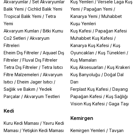
Akvaryumlar
/
Set Akvaryumlar
Kuş Yemleri
/
Versele Laga Kuş
Balık Yemi
/
Cichlid Balık Yemi
Yemi
/
Papağan Yemi
/
Tropical Balık Yemi
/
Tetra
Kanarya Yemi
/
Muhabbet
Yemi
Kuşu Yemleri
Akvaryum Kumları
/
Bitki Kumu
Kuş Kafesi
/
Papağan Kafesi
Co2 Setleri
/
Akvaryum
Muhabbet Kuş Kafesi
/
Filtreleri
Kanarya Kuş Kafesi
/
Kuş
Eheim Dış Filtreler
/
Aquael Dış
Oyuncakları
/
Kuş Tünekleri
/
Filtreler
/
Fluval Dış Filtreler
Kuş Mamaları
Tetra Dış Filtreler
/
Tetra Isıtıcı
Kuş Aksesuarları
/
Kuş Krakeri
Filtre Malzemeleri
/
Akvaryum
Kuş Banyoluğu
/
Doğal Dal
Isıtıcı
/
Eheim Jager Isıtıcı
/
Darı
Sağlık ve Bakım
/
Yedek
Ferplast Kuş Kafesi
/
Dayang
Parçalar
/
Akvaryum Testleri
Papağan Kafesi
/
Kuş Sağlığı
Vision Kuş Kafesi
/
Gaga Taşı
Kedi
Kemirgen
Kuru Kedi Maması
/
Yavru Kedi
Maması
/
Yetişkin Kedi Maması
Kemirgen Yemleri
/
Tavşan