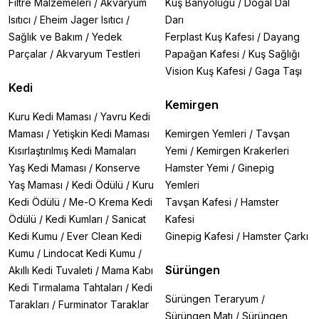
Filtre Malzemeleri
/
Akvaryum
Kuş Banyoluğu
/
Doğal Dal
Isıtıcı
/
Eheim Jager Isıtıcı
/
Darı
Sağlık ve Bakım
/
Yedek
Ferplast Kuş Kafesi
/
Dayang
Parçalar
/
Akvaryum Testleri
Papağan Kafesi
/
Kuş Sağlığı
Vision Kuş Kafesi
/
Gaga Taşı
Kedi
Kemirgen
Kuru Kedi Maması
/
Yavru Kedi
Maması
/
Yetişkin Kedi Maması
Kemirgen Yemleri
/
Tavşan
Kısırlaştırılmış Kedi Mamaları
Yemi
/
Kemirgen Krakerleri
Yaş Kedi Maması
/
Konserve
Hamster Yemi
/
Ginepig
Yaş Maması
/
Kedi Ödülü
/
Kuru
Yemleri
Kedi Ödülü
/
Me-O Krema Kedi
Tavşan Kafesi
/
Hamster
Ödülü
/
Kedi Kumları
/
Sanicat
Kafesi
Kedi Kumu
/
Ever Clean Kedi
Ginepig Kafesi
/
Hamster Çarkı
Kumu
/
Lindocat Kedi Kumu
/
Sürüngen
Akıllı Kedi Tuvaleti
/
Mama Kabı
Kedi Tırmalama Tahtaları
/
Kedi
Sürüngen Teraryum
/
Tarakları
/
Furminator Taraklar
Sürüngen Matı
/
Sürüngen