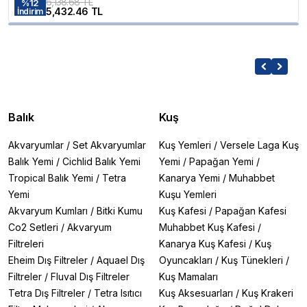
6,138.68 TL
%
12
5,432.46 TL
İndirim
Balık
Kuş
Akvaryumlar
/
Set Akvaryumlar
Kuş Yemleri
/
Versele Laga Kuş
Balık Yemi
/
Cichlid Balık Yemi
Yemi
/
Papağan Yemi
/
Tropical Balık Yemi
/
Tetra
Kanarya Yemi
/
Muhabbet
Yemi
Kuşu Yemleri
Akvaryum Kumları
/
Bitki Kumu
Kuş Kafesi
/
Papağan Kafesi
Co2 Setleri
/
Akvaryum
Muhabbet Kuş Kafesi
/
Filtreleri
Kanarya Kuş Kafesi
/
Kuş
Eheim Dış Filtreler
/
Aquael Dış
Oyuncakları
/
Kuş Tünekleri
/
Filtreler
/
Fluval Dış Filtreler
Kuş Mamaları
Tetra Dış Filtreler
/
Tetra Isıtıcı
Kuş Aksesuarları
/
Kuş Krakeri