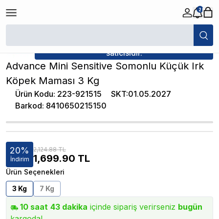
2
/
Yetişkin Köpek Maması
/
Advance Mini Sensitive Somonlu Küçük Irk 
★ Atakan Petshop,
Advance yetkili
satıcısıdır.
Advance Mini Sensitive Somonlu Küçük Irk
Köpek Maması 3 Kg
Ürün Kodu
:
223-921515
SKT
:
01.05.2027
Barkod
:
8410650215150
20
%
2,124.88 TL
1,699.90
TL
İndirim
Ürün Seçenekleri
3 Kg
7 Kg
10
saat
43
dakika
içinde sipariş verirseniz
bugün
kargoda!