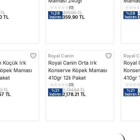
Maması 240gr
Mamas
(
0
)
 TL
499.90 TL
4
%
28
%
28
0 TL
359.90 TL
İndirim
İndirim
Royal Canin
Royal C
Kargo Bedava
Kargo B
n Küçük Irk
Royal Canin Orta Irk
Royal 
Köpek Maması
Konserve Köpek Maması
Konse
Paket
410gr 12li Paket
410gr 1
(
0
)
82 TL
2,744.54 TL
2
%
21
%
21
57 TL
2,178.21 TL
2
İndirim
İndirim