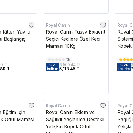
Royal Canin
Royal C
 Kitten Yavru
Royal Canin Fussy Exigent
Royal 
ı Başlangıç
Seçici Kedilere Özel Kedi
Sistemi
Maması 10Kg
Köpek 
(
0
)
90 TL
6,500.44 TL
3
%
21
%
28
.89 TL
5,118.45 TL
İndirim
İndirim
Royal Canin
Royal C
 Eğitim İçin
Royal Canin Eklem ve
Royal 
ek Ödül Maması
Sağlıklı Yaşlanma Destekli
Sağlığı
Yetişkin Köpek Ödül
Yetişk