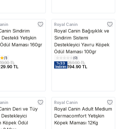
anin
Royal Canin
Canin Sindirim
Royal Canin Bağışıklık ve
 Destekli Yetişkin
Sindirim Sistemi
Ödül Maması 160gr
Destekleyici Yavru Köpek
Ödül Maması 100gr
(
1
)
(
0
)
19.90 TL
289.90 TL
%
33
229.90 TL
194.90 TL
İndirim
anin
Royal Canin
Kargo Bedava
Canin Deri ve Tüy
Royal Canin Adult Medium
 Destekleyici
Dermacomfort Yetişkin
in Köpek Ödül
Köpek Maması 12Kg