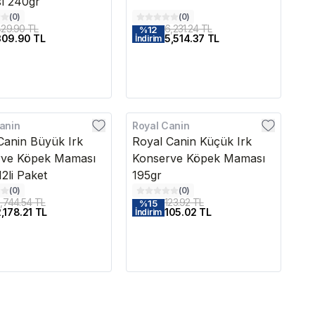
ı 240gr
(
0
)
(
0
)
29.90 TL
6,231.24 TL
%
12
309.90 TL
5,514.37 TL
İndirim
anin
Royal Canin
edava
Canin Büyük Irk
Royal Canin Küçük Irk
rve Köpek Maması
Konserve Köpek Maması
2li Paket
195gr
(
0
)
(
0
)
,744.54 TL
123.92 TL
%
15
,178.21 TL
105.02 TL
İndirim