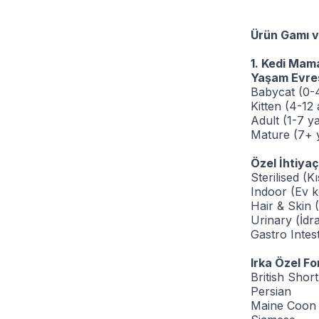
Ürün Gamı v
1. Kedi Mama
Yaşam Evres
Babycat (0-4
Kitten (4-12 
Adult (1-7 ya
Mature (7+ y
Özel İhtiyaçl
Sterilised (Kı
Indoor (Ev ke
Hair & Skin 
Urinary (İdra
Gastro Intest
Irka Özel Fo
British Short
Persian
Maine Coon