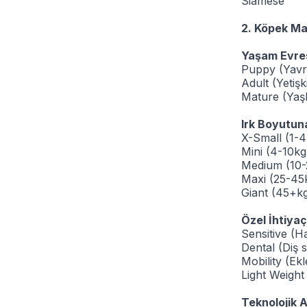
Siamese
2. Köpek Mam
Yaşam Evres
Puppy (Yavr
Adult (Yetiş
Mature (Yaşl
Irk Boyutun
X-Small (1-4
Mini (4-10kg
Medium (10-
Maxi (25-45
Giant (45+k
Özel İhtiyaçl
Sensitive (H
Dental (Diş s
Mobility (Ek
Light Weight
Teknolojik A