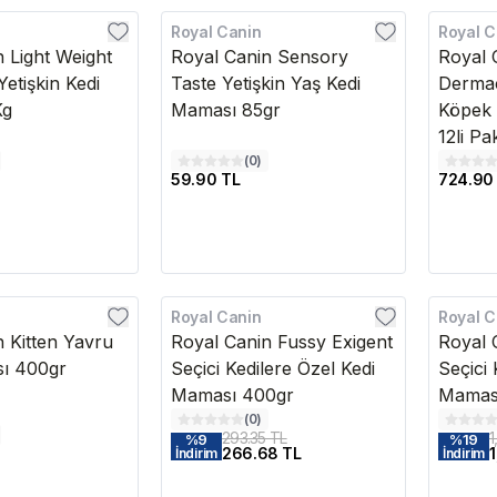
Royal Canin
Royal C
 Light Weight
Royal Canin Sensory
Royal 
Yetişkin Kedi
Taste Yetişkin Yaş Kedi
Dermac
Kg
Maması 85gr
Köpek 
12li Pa
(
0
)
59.90 TL
724.90
Royal Canin
Royal C
 Kitten Yavru
Royal Canin Fussy Exigent
Royal 
ı 400gr
Seçici Kedilere Özel Kedi
Seçici 
Maması 400gr
Mamas
(
0
)
293.35 TL
1
%
9
%
19
266.68 TL
1
İndirim
İndirim