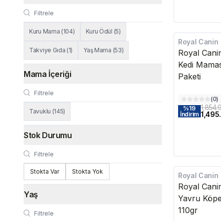
Kuru Mama
(
104
)
Kuru Ödül
(
5
)
Royal Canin
Takviye Gıda
(
1
)
Yaş Mama
(
53
)
Royal Canin
Kedi Mamas
Mama İçeriği
Paketi
(
0
)
1,854.
%
19
Tavuklu
(
145
)
1,495
İndirim
Stok Durumu
Stokta Var
Stokta Yok
Royal Canin
Royal Canin
Yaş
Yavru Köp
110gr