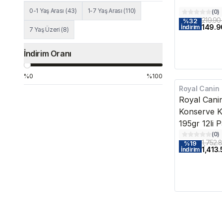
0-1 Yaş Arası
(
43
)
1-7 Yaş Arası
(
110
)
(
0
)
219.90
%
32
149.9
İndirim
7 Yaş Üzeri
(
8
)
İndirim Oranı
%0
%100
Royal Canin
Kargo Bedava
Royal Cani
Konserve 
195gr 12li 
(
0
)
1,752.
%
19
1,413.
İndirim