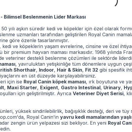
 - Bilimsel Beslenmenin Lider Markası
 50 yılı aşkın süredir kedi ve köpekler için özel olarak f
slenme uzmanları tarafından geliştirilen Royal Canin mamalar
rine göre özenle tasarlanmıştır.
, kedi ve köpeklerin yaşam evrelerine, cinsine ve özel ihti
ü bir premium hayvan maması markasıdır. 1968 yılında Fr
de veteriner destekli beslenme çözümleri ile sektörde lid
maması
, yavruluktan yetişkinliğe tüm dönemlere uygun çeşit
ritish Shorthair
,
Indoor
,
Hair & Skin
,
Fit 32
gibi spesifik i
yaçlarını en üst düzeyde karşılayabilirsiniz.
ri için ise
Royal Canin köpek maması
, ırk boyutuna ve yaş
lt
,
Maxi Starter
,
Exigent
,
Gastro Intestinal
,
Urinary
,
Hyp
şulları için geliştirilmiştir. Ayrıca
Veteriner Diyet Serisi
, k
leri, yüksek sindirilebilirlik, bağışıklık desteği, deri ve tüy
op.com'da, Royal Canin'in
yavru kedi mamalarından yaşlı
dar zengin ürün yelpazesi sizi bekliyor. En yeni
Royal Cani
edin.