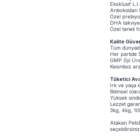
Eksklüsif L.I.
Antioksidan 
Özel prebiyot
DHA takviyes
Özel taneli 
Kalite Güve
Tüm dünyada 
Her partide 5
GMP (İyi Üre
Kesintisiz ar
Tüketici Ava
Irk ve yaşa 
Bilimsel olar
Yüksek sindir
Lezzet garant
3kg, 4kg, 10
Atakan Petsh
seçebilirsini