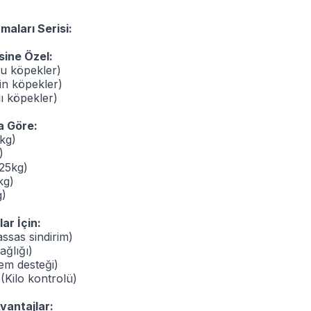
aları Serisi:
ine Özel:
u köpekler)
kin köpekler)
ı köpekler)
a Göre:
kg)
)
25kg)
kg)
g)
ar İçin:
assas sindirim)
ağlığı)
lem desteği)
 (Kilo kontrolü)
vantajlar: