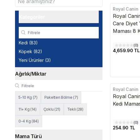
Royal Canin
Kargo Bedava
Royal Canin
Kategoriler
Care Diyet 
Maması 8 
Kedi
(
83
)
(
0
)
4,659.90 TL
Köpek
(
82
)
Yeni Ürünler
(
3
)
Ağırlık/Miktar
Royal Canin
Royal Canin
5-10 Kg
(
7
)
Paketten Bölme
(
7
)
Kedi Mamas
11+ Kg
(
14
)
Çoklu
(
21
)
Tekli
(
28
)
0-4 Kg
(
84
)
(
0
)
254.90 TL
Mama Türü