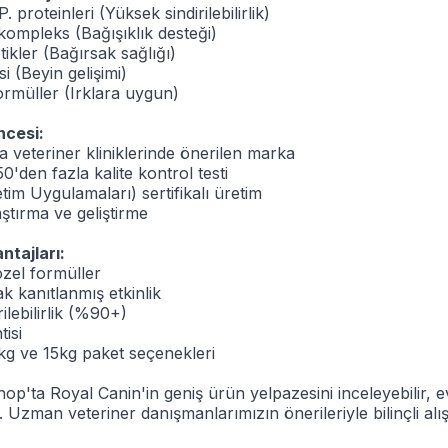
P. proteinleri (Yüksek sindirilebilirlik)
kompleks (Bağışıklık desteği)
ikler (Bağırsak sağlığı)
i (Beyin gelişimi)
formüller (Irklara uygun)
ncesi:
veteriner kliniklerinde önerilen marka
0'den fazla kalite kontrol testi
tim Uygulamaları) sertifikalı üretim
aştırma ve geliştirme
ntajları:
özel formüller
ak kanıtlanmış etkinlik
ilebilirlik (%90+)
isi
kg ve 15kg paket seçenekleri
op'ta Royal Canin'in geniş ürün yelpazesini inceleyebilir, 
z. Uzman veteriner danışmanlarımızın önerileriyle bilinçli alı