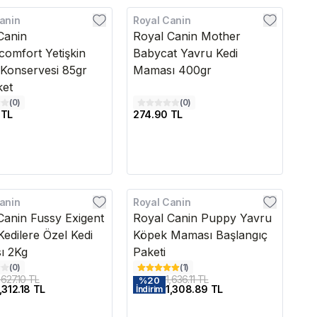
anin
Royal Canin
Canin
Royal Canin Mother
omfort Yetişkin
Babycat Yavru Kedi
Konservesi 85gr
Maması 400gr
ket
(
0
)
(
0
)
 TL
274.90 TL
anin
Royal Canin
Canin Fussy Exigent
Royal Canin Puppy Yavru
Kedilere Özel Kedi
Köpek Maması Başlangıç
ı 2Kg
Paketi
(
0
)
(
1
)
,627.10 TL
1,636.11 TL
%
20
,312.18 TL
1,308.89 TL
İndirim