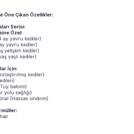
e Öne Çıkan Özellikler:
ları Serisi:
ine Özel:
 ay yavru kediler)
ay yavru kediler)
ş yetişkin kediler)
aş yaşlı kediler)
ar İçin:
sırlaştırılmış kediler)
dileri)
(Tüy bakımı)
r yolu sağlığı)
inal (Hassas sindirim)
rmüller:
hair