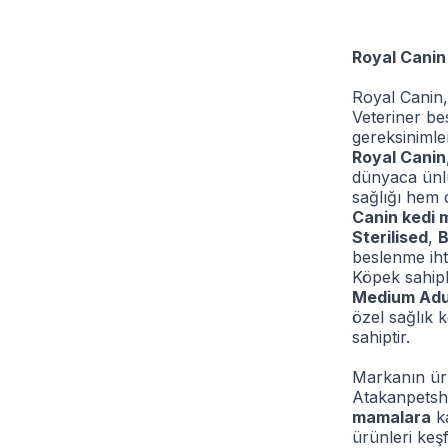
Royal Canin
Royal Canin,
Veteriner be
gereksinimle
Royal Canin
dünyaca ünl
sağlığı hem 
Canin kedi 
Sterilised
,
B
beslenme ihti
Köpek sahiple
Medium Adu
özel sağlık ko
sahiptir.
Markanın ürün
Atakanpetsh
mamalara
ka
ürünleri keşf