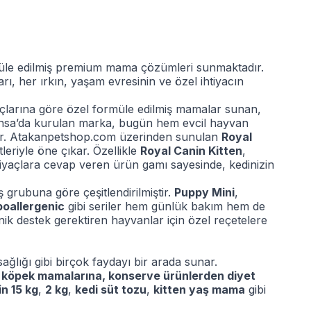
ormüle edilmiş premium mama çözümleri sunmaktadır.
ı, her ırkın, yaşam evresinin ve özel ihtiyacın
yaçlarına göre özel formüle edilmiş mamalar sunan,
ansa’da kurulan marka, bugün hem evcil hayvan
erdir. Atakanpetshop.com üzerinden sunulan
Royal
leriyle öne çıkar. Özellikle
Royal Canin Kitten
,
htiyaçlara cevap veren ürün gamı sayesinde, kedinizin
 grubuna göre çeşitlendirilmiştir.
Puppy Mini
,
oallergenic
gibi seriler hem günlük bakım hem de
linik destek gerektiren hayvanlar için özel reçetelere
 sağlığı gibi birçok faydayı bir arada sunar.
 köpek mamalarına, konserve ürünlerden diyet
n 15 kg
,
2 kg
,
kedi süt tozu
,
kitten yaş mama
gibi