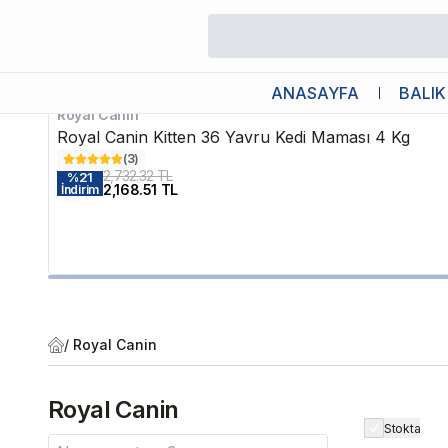
Markanın Favori Ürünleri
ANASAYFA
BALIK
Royal Canin
Kargo Bedava
Royal Canin Kitten 36 Yavru Kedi Maması 4 Kg
(
3
)
2,732.32 TL
%
21
2,168.51 TL
İndirim
/
Royal Canin
Royal Canin
Stokta