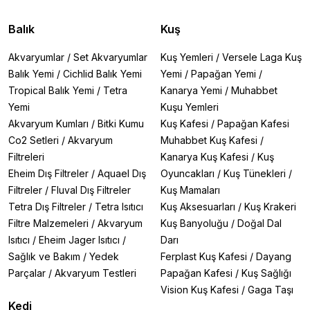
Balık
Kuş
Akvaryumlar
/
Set Akvaryumlar
Kuş Yemleri
/
Versele Laga Kuş
Balık Yemi
/
Cichlid Balık Yemi
Yemi
/
Papağan Yemi
/
Tropical Balık Yemi
/
Tetra
Kanarya Yemi
/
Muhabbet
Yemi
Kuşu Yemleri
Akvaryum Kumları
/
Bitki Kumu
Kuş Kafesi
/
Papağan Kafesi
Co2 Setleri
/
Akvaryum
Muhabbet Kuş Kafesi
/
Filtreleri
Kanarya Kuş Kafesi
/
Kuş
Eheim Dış Filtreler
/
Aquael Dış
Oyuncakları
/
Kuş Tünekleri
/
Filtreler
/
Fluval Dış Filtreler
Kuş Mamaları
Tetra Dış Filtreler
/
Tetra Isıtıcı
Kuş Aksesuarları
/
Kuş Krakeri
Filtre Malzemeleri
/
Akvaryum
Kuş Banyoluğu
/
Doğal Dal
Isıtıcı
/
Eheim Jager Isıtıcı
/
Darı
Sağlık ve Bakım
/
Yedek
Ferplast Kuş Kafesi
/
Dayang
Parçalar
/
Akvaryum Testleri
Papağan Kafesi
/
Kuş Sağlığı
Vision Kuş Kafesi
/
Gaga Taşı
Kedi