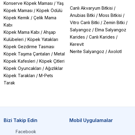
Konserve Köpek Maması
/
Yaş
Canlı Akvaryum Bitkisi
/
Köpek Maması
/
Köpek Ödülü
Anubias Bitki
/
Moss Bitkisi
/
Köpek Kemik
/
Çelik Mama
Vitro Canlı Bitki
/
Zemin Bitki
/
Kabı
Salyangoz
/
Elma Salyangoz
Köpek Mama Kabı
/
Ahşap
Karides
/
Canlı Karides
/
Kulübeleri
/
Köpek Yatakları
Kerevit
Köpek Gezdirme Tasması
Nerite Salyangoz
/
Axolotl
Köpek Taşıma Çantaları
/
Metal
Köpek Kafesleri
/
Köpek Çitleri
Köpek Oyuncakları
/
Ağızlıklar
Köpek Tarakları
/
M-Pets
Tarak
Bizi Takip Edin
Mobil Uygulamalar
Facebook