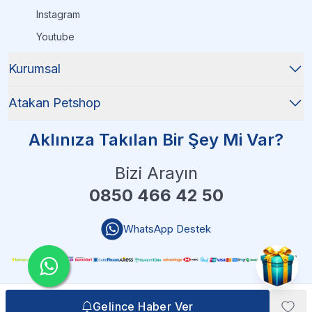
Instagram
Youtube
Kurumsal
Atakan Petshop
Aklınıza Takılan Bir Şey Mi Var?
Bizi Arayın
0850 466 42 50
WhatsApp Destek
Gelince Haber Ver
Gelince Haber Ver
Atakan Petshop - 2025 Tüm Hakları Saklıdır
| Reliefers Digital