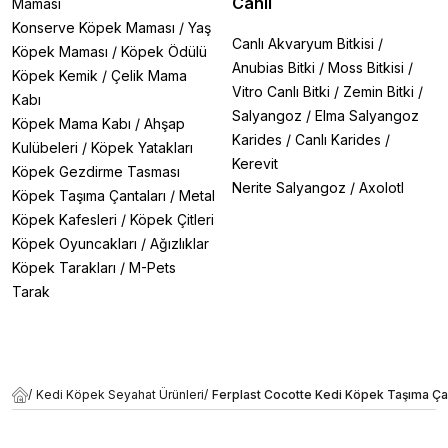
Canlı
Maması
Konserve Köpek Maması
/
Yaş
Canlı Akvaryum Bitkisi
/
Köpek Maması
/
Köpek Ödülü
Anubias Bitki
/
Moss Bitkisi
/
Köpek Kemik
/
Çelik Mama
Vitro Canlı Bitki
/
Zemin Bitki
/
Kabı
Salyangoz
/
Elma Salyangoz
Köpek Mama Kabı
/
Ahşap
Karides
/
Canlı Karides
/
Kulübeleri
/
Köpek Yatakları
Kerevit
Köpek Gezdirme Tasması
Nerite Salyangoz
/
Axolotl
Köpek Taşıma Çantaları
/
Metal
Köpek Kafesleri
/
Köpek Çitleri
Köpek Oyuncakları
/
Ağızlıklar
Köpek Tarakları
/
M-Pets
Tarak
/
Kedi Köpek Seyahat Ürünleri
/
Ferplast Cocotte Kedi Köpek Taşıma Çan