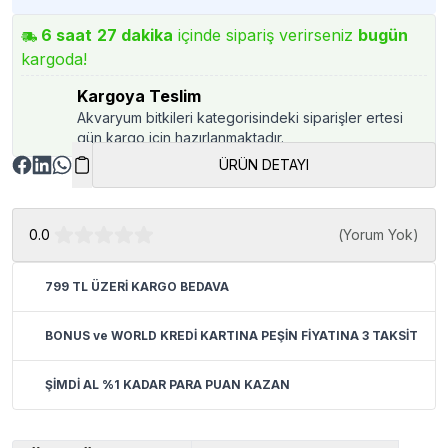
6
saat
27
dakika
içinde sipariş verirseniz
bugün
kargoda!
Kargoya Teslim
Akvaryum bitkileri kategorisindeki siparişler ertesi
gün kargo için hazırlanmaktadır.
ÜRÜN DETAYI
0.0
(
Yorum Yok
)
799 TL ÜZERİ KARGO BEDAVA
BONUS ve WORLD KREDİ KARTINA PEŞİN FİYATINA 3 TAKSİT
ŞİMDİ AL %1 KADAR PARA PUAN KAZAN