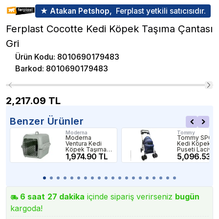
★ Atakan Petshop,
Ferplast yetkili satıcısıdır.
Ferplast Cocotte Kedi Köpek Taşıma Çantası
Gri
Ürün Kodu
:
8010690179483
Barkod
:
8010690179483
2,217.09
TL
Benzer Ürünler
Moderna
Tommy
Moderna
Tommy SP01
Ventura Kedi
Kedi Köpek
Köpek Taşıma
Puseti Laciver
Çantası
1,974.90 TL
74x46x97cm
5,096.53 T
59x39x40 Cm
15Kg
Gri M
6
saat
27
dakika
içinde sipariş verirseniz
bugün
kargoda!