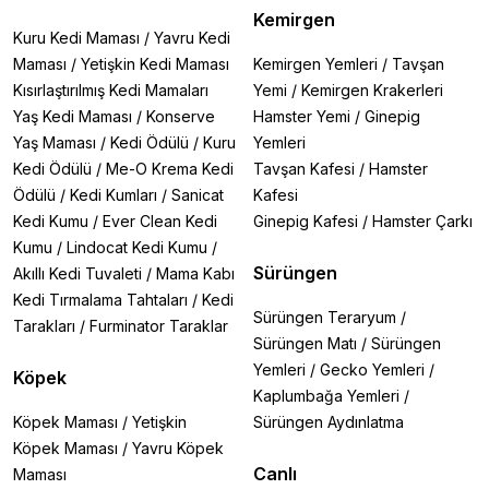
Kemirgen
Kuru Kedi Maması
/
Yavru Kedi
Maması
/
Yetişkin Kedi Maması
Kemirgen Yemleri
/
Tavşan
Kısırlaştırılmış Kedi Mamaları
Yemi
/
Kemirgen Krakerleri
Yaş Kedi Maması
/
Konserve
Hamster Yemi
/
Ginepig
Yaş Maması
/
Kedi Ödülü
/
Kuru
Yemleri
Kedi Ödülü
/
Me-O Krema Kedi
Tavşan Kafesi
/
Hamster
Ödülü
/
Kedi Kumları
/
Sanicat
Kafesi
Kedi Kumu
/
Ever Clean Kedi
Ginepig Kafesi
/
Hamster Çarkı
Kumu
/
Lindocat Kedi Kumu
/
Sürüngen
Akıllı Kedi Tuvaleti
/
Mama Kabı
Kedi Tırmalama Tahtaları
/
Kedi
Sürüngen Teraryum
/
Tarakları
/
Furminator Taraklar
Sürüngen Matı
/
Sürüngen
Yemleri
/
Gecko Yemleri
/
Köpek
Kaplumbağa Yemleri
/
Köpek Maması
/
Yetişkin
Sürüngen Aydınlatma
Köpek Maması
/
Yavru Köpek
Canlı
Maması