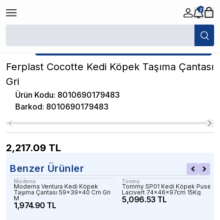
2
/
Kedi Köpek Seyahat Ürünleri
/
Ferplast Cocotte Kedi Köpek Taşıma Çan
★ Atakan Petshop,
Ferplast yetkili satıcısıdır.
Ferplast Cocotte Kedi Köpek Taşıma Çantası
Gri
Ürün Kodu
:
8010690179483
Barkod
:
8010690179483
2,217.09
TL
Benzer Ürünler
Moderna
Tommy
Moderna Ventura Kedi Köpek
Tommy SP01 Kedi Köpek Puseti
Taşıma Çantası 59x39x40 Cm Gri
Lacivert 74x46x97cm 15Kg
M
5,096.53 TL
1,974.90 TL