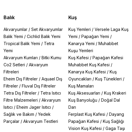
Balık
Kuş
Akvaryumlar
/
Set Akvaryumlar
Kuş Yemleri
/
Versele Laga Kuş
Balık Yemi
/
Cichlid Balık Yemi
Yemi
/
Papağan Yemi
/
Tropical Balık Yemi
/
Tetra
Kanarya Yemi
/
Muhabbet
Yemi
Kuşu Yemleri
Akvaryum Kumları
/
Bitki Kumu
Kuş Kafesi
/
Papağan Kafesi
Co2 Setleri
/
Akvaryum
Muhabbet Kuş Kafesi
/
Filtreleri
Kanarya Kuş Kafesi
/
Kuş
Eheim Dış Filtreler
/
Aquael Dış
Oyuncakları
/
Kuş Tünekleri
/
Filtreler
/
Fluval Dış Filtreler
Kuş Mamaları
Tetra Dış Filtreler
/
Tetra Isıtıcı
Kuş Aksesuarları
/
Kuş Krakeri
Filtre Malzemeleri
/
Akvaryum
Kuş Banyoluğu
/
Doğal Dal
Isıtıcı
/
Eheim Jager Isıtıcı
/
Darı
Sağlık ve Bakım
/
Yedek
Ferplast Kuş Kafesi
/
Dayang
Parçalar
/
Akvaryum Testleri
Papağan Kafesi
/
Kuş Sağlığı
Vision Kuş Kafesi
/
Gaga Taşı