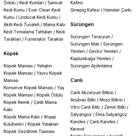
Ödülü
/
Kedi Kumları
/
Sanicat
Kafesi
Kedi Kumu
/
Ever Clean Kedi
Ginepig Kafesi
/
Hamster Çarkı
Kumu
/
Lindocat Kedi Kumu
/
Sürüngen
Akıllı Kedi Tuvaleti
/
Mama Kabı
Kedi Tırmalama Tahtaları
/
Kedi
Sürüngen Teraryum
/
Tarakları
/
Furminator Taraklar
Sürüngen Matı
/
Sürüngen
Yemleri
/
Gecko Yemleri
/
Köpek
Kaplumbağa Yemleri
/
Köpek Maması
/
Yetişkin
Sürüngen Aydınlatma
Köpek Maması
/
Yavru Köpek
Canlı
Maması
Konserve Köpek Maması
/
Yaş
Canlı Akvaryum Bitkisi
/
Köpek Maması
/
Köpek Ödülü
Anubias Bitki
/
Moss Bitkisi
/
Köpek Kemik
/
Çelik Mama
Vitro Canlı Bitki
/
Zemin Bitki
/
Kabı
Salyangoz
/
Elma Salyangoz
Köpek Mama Kabı
/
Ahşap
Karides
/
Canlı Karides
/
Kulübeleri
/
Köpek Yatakları
Kerevit
Köpek Gezdirme Tasması