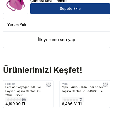
Çantası Small Pembe
Sepete Ekle
Yorum Yok
İlk yorumu sen yap
Ürünlerimizi Keşfet!
Ferplast
Mps
Ferplast Voyager 350 Evcil
Mps Skudo 5 IATA Kedi Köpek
Hayvan Taşıma Çantası Gri
Taşıma Çantası 79x58x65 Cm
29x21x36cm
(
0
)
(
0
)
4,199.90 TL
6,486.81 TL