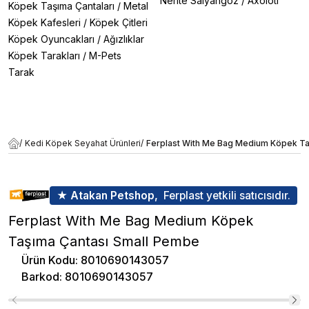
Nerite Salyangoz
/
Axolotl
Köpek Taşıma Çantaları
/
Metal
Köpek Kafesleri
/
Köpek Çitleri
Köpek Oyuncakları
/
Ağızlıklar
Köpek Tarakları
/
M-Pets
Tarak
/
Kedi Köpek Seyahat Ürünleri
/
Ferplast With Me Bag Medium Köpek Ta
★ Atakan Petshop,
Ferplast yetkili satıcısıdır.
Ferplast With Me Bag Medium Köpek
Taşıma Çantası Small Pembe
Ürün Kodu
:
8010690143057
Barkod
:
8010690143057