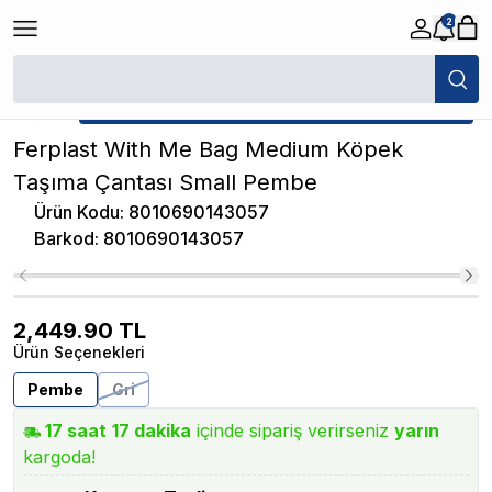
2
/
Kedi Köpek Seyahat Ürünleri
/
Ferplast With Me Bag Medium Köpek Ta
★ Atakan Petshop,
Ferplast yetkili satıcısıdır.
Ferplast With Me Bag Medium Köpek
Taşıma Çantası Small Pembe
Ürün Kodu
:
8010690143057
Barkod
:
8010690143057
2,449.90
TL
Ürün Seçenekleri
Pembe
Gri
17
saat
17
dakika
içinde sipariş verirseniz
yarın
kargoda!