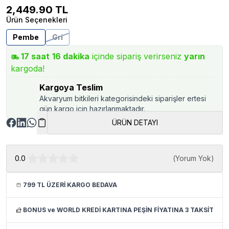
2,449.90
TL
Ürün Seçenekleri
Pembe
Gri
17
saat
16
dakika
içinde sipariş verirseniz
yarın
kargoda!
Kargoya Teslim
Akvaryum bitkileri kategorisindeki siparişler ertesi
gün kargo için hazırlanmaktadır.
ÜRÜN DETAYI
0.0
(
Yorum Yok
)
799 TL ÜZERİ KARGO BEDAVA
BONUS ve WORLD KREDİ KARTINA PEŞİN FİYATINA 3 TAKSİT