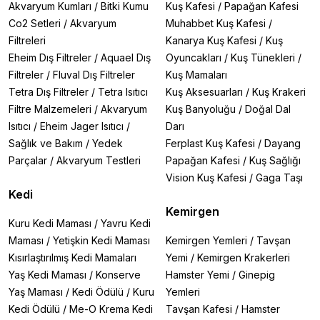
Akvaryum Kumları
/
Bitki Kumu
Kuş Kafesi
/
Papağan Kafesi
Co2 Setleri
/
Akvaryum
Muhabbet Kuş Kafesi
/
Filtreleri
Kanarya Kuş Kafesi
/
Kuş
Eheim Dış Filtreler
/
Aquael Dış
Oyuncakları
/
Kuş Tünekleri
/
Filtreler
/
Fluval Dış Filtreler
Kuş Mamaları
Tetra Dış Filtreler
/
Tetra Isıtıcı
Kuş Aksesuarları
/
Kuş Krakeri
Filtre Malzemeleri
/
Akvaryum
Kuş Banyoluğu
/
Doğal Dal
Isıtıcı
/
Eheim Jager Isıtıcı
/
Darı
Sağlık ve Bakım
/
Yedek
Ferplast Kuş Kafesi
/
Dayang
Parçalar
/
Akvaryum Testleri
Papağan Kafesi
/
Kuş Sağlığı
Vision Kuş Kafesi
/
Gaga Taşı
Kedi
Kemirgen
Kuru Kedi Maması
/
Yavru Kedi
Maması
/
Yetişkin Kedi Maması
Kemirgen Yemleri
/
Tavşan
Kısırlaştırılmış Kedi Mamaları
Yemi
/
Kemirgen Krakerleri
Yaş Kedi Maması
/
Konserve
Hamster Yemi
/
Ginepig
Yaş Maması
/
Kedi Ödülü
/
Kuru
Yemleri
Kedi Ödülü
/
Me-O Krema Kedi
Tavşan Kafesi
/
Hamster