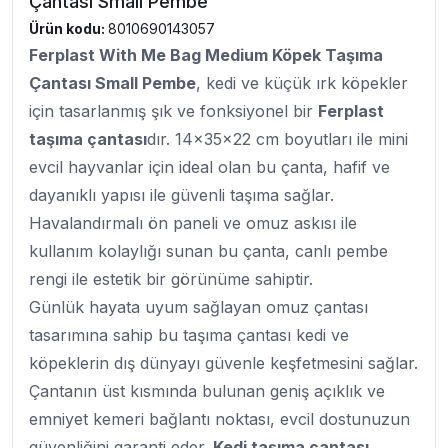
Çantası Small Pembe
Ürün kodu:
8010690143057
Ferplast With Me Bag Medium Köpek Taşıma
Çantası Small Pembe
, kedi ve küçük ırk köpekler
için tasarlanmış şık ve fonksiyonel bir
Ferplast
taşıma çantası
dır. 14x35x22 cm boyutları ile mini
evcil hayvanlar için ideal olan bu çanta, hafif ve
dayanıklı yapısı ile güvenli taşıma sağlar.
Havalandırmalı ön paneli ve omuz askısı ile
kullanım kolaylığı sunan bu çanta, canlı pembe
rengi ile estetik bir görünüme sahiptir.
Günlük hayata uyum sağlayan omuz çantası
tasarımına sahip bu taşıma çantası kedi ve
köpeklerin dış dünyayı güvenle keşfetmesini sağlar.
Çantanın üst kısmında bulunan geniş açıklık ve
emniyet kemeri bağlantı noktası, evcil dostunuzun
güvenliğini garanti eder.
Kedi taşıma çantası