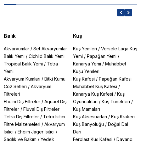
Balık
Kuş
Akvaryumlar
/
Set Akvaryumlar
Kuş Yemleri
/
Versele Laga Kuş
Balık Yemi
/
Cichlid Balık Yemi
Yemi
/
Papağan Yemi
/
Tropical Balık Yemi
/
Tetra
Kanarya Yemi
/
Muhabbet
Yemi
Kuşu Yemleri
Akvaryum Kumları
/
Bitki Kumu
Kuş Kafesi
/
Papağan Kafesi
Co2 Setleri
/
Akvaryum
Muhabbet Kuş Kafesi
/
Filtreleri
Kanarya Kuş Kafesi
/
Kuş
Eheim Dış Filtreler
/
Aquael Dış
Oyuncakları
/
Kuş Tünekleri
/
Filtreler
/
Fluval Dış Filtreler
Kuş Mamaları
Tetra Dış Filtreler
/
Tetra Isıtıcı
Kuş Aksesuarları
/
Kuş Krakeri
Filtre Malzemeleri
/
Akvaryum
Kuş Banyoluğu
/
Doğal Dal
Isıtıcı
/
Eheim Jager Isıtıcı
/
Darı
Sağlık ve Bakım
/
Yedek
Ferplast Kuş Kafesi
/
Dayang