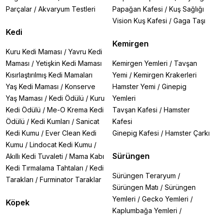
Parçalar
/
Akvaryum Testleri
Papağan Kafesi
/
Kuş Sağlığı
Vision Kuş Kafesi
/
Gaga Taşı
Kedi
Kemirgen
Kuru Kedi Maması
/
Yavru Kedi
Maması
/
Yetişkin Kedi Maması
Kemirgen Yemleri
/
Tavşan
Kısırlaştırılmış Kedi Mamaları
Yemi
/
Kemirgen Krakerleri
Yaş Kedi Maması
/
Konserve
Hamster Yemi
/
Ginepig
Yaş Maması
/
Kedi Ödülü
/
Kuru
Yemleri
Kedi Ödülü
/
Me-O Krema Kedi
Tavşan Kafesi
/
Hamster
Ödülü
/
Kedi Kumları
/
Sanicat
Kafesi
Kedi Kumu
/
Ever Clean Kedi
Ginepig Kafesi
/
Hamster Çarkı
Kumu
/
Lindocat Kedi Kumu
/
Sürüngen
Akıllı Kedi Tuvaleti
/
Mama Kabı
Kedi Tırmalama Tahtaları
/
Kedi
Sürüngen Teraryum
/
Tarakları
/
Furminator Taraklar
Sürüngen Matı
/
Sürüngen
Yemleri
/
Gecko Yemleri
/
Köpek
Kaplumbağa Yemleri
/