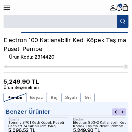
2
/
Kedi Pusetleri
/
Electron 100 Katlanabilir Kedi Köpek Taşıma Puseti P
★ Atakan Petshop,
Electron yetkili satıcısıdır.
Electron 100 Katlanabilir Kedi Köpek Taşıma
Puseti Pembe
Ürün Kodu
:
2314420
5,249.90
TL
Ürün Seçenekleri
Pembe
Beyaz
Bej
Siyah
Gri
Benzer Ürünler
Tommy
Electron
Tommy SP01 Kedi Köpek Puseti
Electron 803-2 Katlanabilir Kedi
Lacivert 74x46x97cm 15Kg
Köpek Taşıma Puseti Pembe
5,096.53 TL
5,249.90 TL