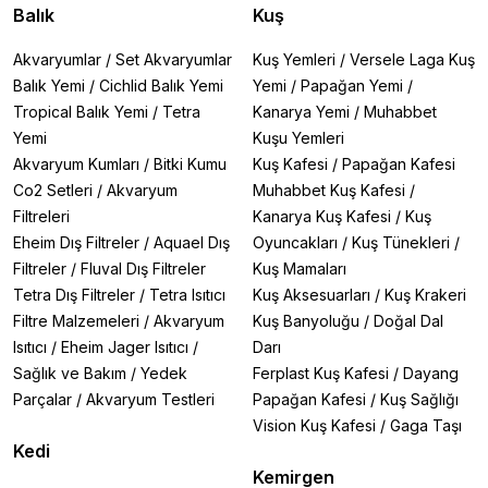
Balık
Kuş
Akvaryumlar
/
Set Akvaryumlar
Kuş Yemleri
/
Versele Laga Kuş
Balık Yemi
/
Cichlid Balık Yemi
Yemi
/
Papağan Yemi
/
Tropical Balık Yemi
/
Tetra
Kanarya Yemi
/
Muhabbet
Yemi
Kuşu Yemleri
Akvaryum Kumları
/
Bitki Kumu
Kuş Kafesi
/
Papağan Kafesi
Co2 Setleri
/
Akvaryum
Muhabbet Kuş Kafesi
/
Filtreleri
Kanarya Kuş Kafesi
/
Kuş
Eheim Dış Filtreler
/
Aquael Dış
Oyuncakları
/
Kuş Tünekleri
/
Filtreler
/
Fluval Dış Filtreler
Kuş Mamaları
Tetra Dış Filtreler
/
Tetra Isıtıcı
Kuş Aksesuarları
/
Kuş Krakeri
Filtre Malzemeleri
/
Akvaryum
Kuş Banyoluğu
/
Doğal Dal
Isıtıcı
/
Eheim Jager Isıtıcı
/
Darı
Sağlık ve Bakım
/
Yedek
Ferplast Kuş Kafesi
/
Dayang
Parçalar
/
Akvaryum Testleri
Papağan Kafesi
/
Kuş Sağlığı
Vision Kuş Kafesi
/
Gaga Taşı
Kedi
Kemirgen