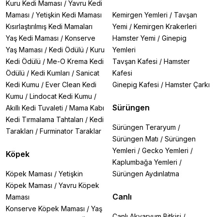
Kuru Kedi Maması
/
Yavru Kedi
Maması
/
Yetişkin Kedi Maması
Kemirgen Yemleri
/
Tavşan
Kısırlaştırılmış Kedi Mamaları
Yemi
/
Kemirgen Krakerleri
Yaş Kedi Maması
/
Konserve
Hamster Yemi
/
Ginepig
Yaş Maması
/
Kedi Ödülü
/
Kuru
Yemleri
Kedi Ödülü
/
Me-O Krema Kedi
Tavşan Kafesi
/
Hamster
Ödülü
/
Kedi Kumları
/
Sanicat
Kafesi
Kedi Kumu
/
Ever Clean Kedi
Ginepig Kafesi
/
Hamster Çarkı
Kumu
/
Lindocat Kedi Kumu
/
Sürüngen
Akıllı Kedi Tuvaleti
/
Mama Kabı
Kedi Tırmalama Tahtaları
/
Kedi
Sürüngen Teraryum
/
Tarakları
/
Furminator Taraklar
Sürüngen Matı
/
Sürüngen
Yemleri
/
Gecko Yemleri
/
Köpek
Kaplumbağa Yemleri
/
Köpek Maması
/
Yetişkin
Sürüngen Aydınlatma
Köpek Maması
/
Yavru Köpek
Canlı
Maması
Konserve Köpek Maması
/
Yaş
Canlı Akvaryum Bitkisi
/