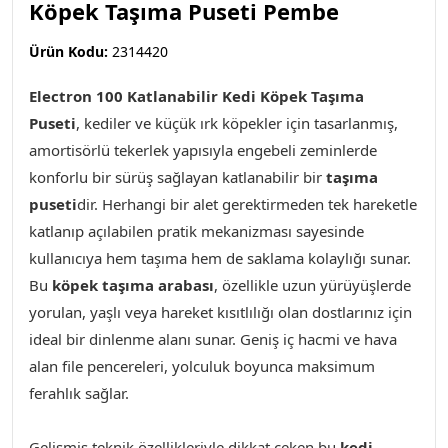
Köpek Taşıma Puseti Pembe
Ürün Kodu:
2314420
Electron 100 Katlanabilir Kedi Köpek Taşıma
Puseti
,
kediler ve k
üçük ırk köpekler için tasarlanmış,
amortisörlü tekerlek yapısıyla engebeli zeminlerde
konforlu bir sürüş sağlayan katlanabilir bir
taşıma
puseti
dir. Herhangi bir alet gerektirmeden tek hareketle
katlanıp açılabilen pratik mekanizması sayesinde
kullanıcıya hem taşıma hem de saklama kolaylığı sunar.
Bu
köpek taşıma arabası
, özellikle uzun yürüyüşlerde
yorulan, yaşlı veya hareket kısıtlılığı olan dostlarınız için
ideal bir dinlenme alanı sunar. Geniş iç hacmi ve hava
alan file pencereleri, yolculuk boyunca maksimum
ferahlık sağlar.
Gelişmiş teknik özellikleriyle dikkat çeken bu
kedi