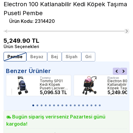
Electron 100 Katlanabilir Kedi Köpek Taşıma
Puseti Pembe
Ürün Kodu
:
2314420
5,249.90
TL
Ürün Seçenekleri
Pembe
Beyaz
Bej
Siyah
Gri
Benzer Ürünler
Tommy
Electron
Tommy SP01
Electron 803-
Kedi Köpek
Katlanabilir Ke
Puseti Lacivert
Köpek Taşıma
74x46x97cm
5,096.53 TL
Puseti Pembe
5,249.90 T
15Kg
Bugün sipariş verirseniz Pazartesi günü
kargoda!