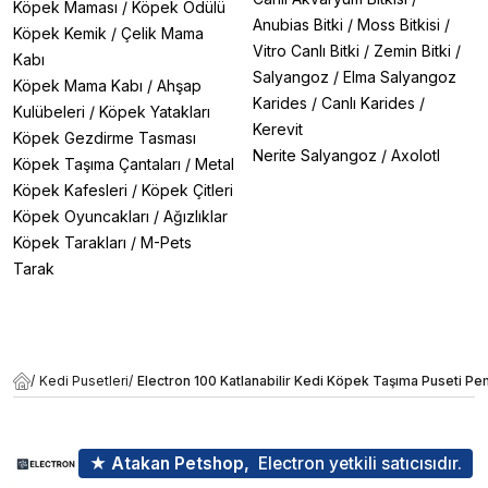
Köpek Maması
/
Köpek Ödülü
Anubias Bitki
/
Moss Bitkisi
/
Köpek Kemik
/
Çelik Mama
Vitro Canlı Bitki
/
Zemin Bitki
/
Kabı
Salyangoz
/
Elma Salyangoz
Köpek Mama Kabı
/
Ahşap
Karides
/
Canlı Karides
/
Kulübeleri
/
Köpek Yatakları
Kerevit
Köpek Gezdirme Tasması
Nerite Salyangoz
/
Axolotl
Köpek Taşıma Çantaları
/
Metal
Köpek Kafesleri
/
Köpek Çitleri
Köpek Oyuncakları
/
Ağızlıklar
Köpek Tarakları
/
M-Pets
Tarak
/
Kedi Pusetleri
/
Electron 100 Katlanabilir Kedi Köpek Taşıma Puseti P
★ Atakan Petshop,
Electron yetkili satıcısıdır.