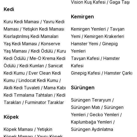
Vision Kuş Kafesi
/
Gaga Taşı
Kedi
Kemirgen
Kuru Kedi Maması
/
Yavru Kedi
Maması
/
Yetişkin Kedi Maması
Kemirgen Yemleri
/
Tavşan
Kısırlaştırılmış Kedi Mamaları
Yemi
/
Kemirgen Krakerleri
Yaş Kedi Maması
/
Konserve
Hamster Yemi
/
Ginepig
Yaş Maması
/
Kedi Ödülü
/
Kuru
Yemleri
Kedi Ödülü
/
Me-O Krema Kedi
Tavşan Kafesi
/
Hamster
Ödülü
/
Kedi Kumları
/
Sanicat
Kafesi
Kedi Kumu
/
Ever Clean Kedi
Ginepig Kafesi
/
Hamster Çarkı
Kumu
/
Lindocat Kedi Kumu
/
Sürüngen
Akıllı Kedi Tuvaleti
/
Mama Kabı
Kedi Tırmalama Tahtaları
/
Kedi
Sürüngen Teraryum
/
Tarakları
/
Furminator Taraklar
Sürüngen Matı
/
Sürüngen
Yemleri
/
Gecko Yemleri
/
Köpek
Kaplumbağa Yemleri
/
Köpek Maması
/
Yetişkin
Sürüngen Aydınlatma
Köpek Maması
/
Yavru Köpek