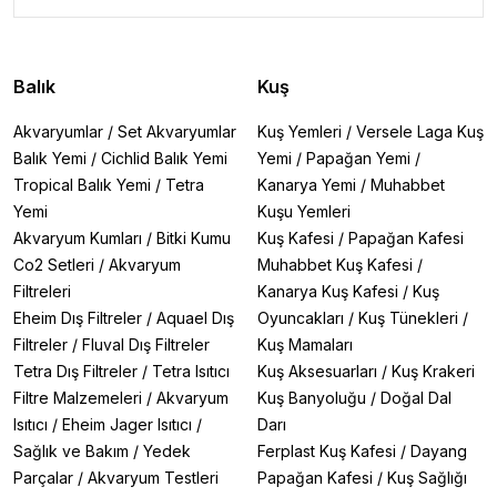
Balık
Kuş
Akvaryumlar
/
Set Akvaryumlar
Kuş Yemleri
/
Versele Laga Kuş
Balık Yemi
/
Cichlid Balık Yemi
Yemi
/
Papağan Yemi
/
Tropical Balık Yemi
/
Tetra
Kanarya Yemi
/
Muhabbet
Yemi
Kuşu Yemleri
Akvaryum Kumları
/
Bitki Kumu
Kuş Kafesi
/
Papağan Kafesi
Co2 Setleri
/
Akvaryum
Muhabbet Kuş Kafesi
/
Filtreleri
Kanarya Kuş Kafesi
/
Kuş
Eheim Dış Filtreler
/
Aquael Dış
Oyuncakları
/
Kuş Tünekleri
/
Filtreler
/
Fluval Dış Filtreler
Kuş Mamaları
Tetra Dış Filtreler
/
Tetra Isıtıcı
Kuş Aksesuarları
/
Kuş Krakeri
Filtre Malzemeleri
/
Akvaryum
Kuş Banyoluğu
/
Doğal Dal
Isıtıcı
/
Eheim Jager Isıtıcı
/
Darı
Sağlık ve Bakım
/
Yedek
Ferplast Kuş Kafesi
/
Dayang
Parçalar
/
Akvaryum Testleri
Papağan Kafesi
/
Kuş Sağlığı