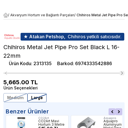
/
Akvaryum Hortum ve Bağlantı Parçaları
/
Chihiros Metal Jet Pipe Pro S
★ Atakan Petshop,
Chihiros yetkili satıcısıdır.
Chihiros Metal Jet Pipe Pro Set Black L 16-
22mm
Ürün Kodu
:
2313135
Barkod
:
6974333542886
5,665.00
TL
Ürün Seçenekleri
Medium
Large
Benzer Ürünler
CO2Art
Aquapro
CO2Art Mavi
Aquapro
Hortum 3 Metre
Aluminyum
Metal Pipe