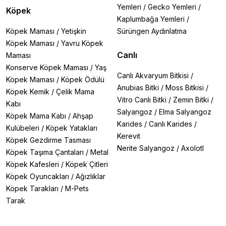
Yemleri
/
Gecko Yemleri
/
Köpek
Kaplumbağa Yemleri
/
Köpek Maması
/
Yetişkin
Sürüngen Aydınlatma
Köpek Maması
/
Yavru Köpek
Canlı
Maması
Konserve Köpek Maması
/
Yaş
Canlı Akvaryum Bitkisi
/
Köpek Maması
/
Köpek Ödülü
Anubias Bitki
/
Moss Bitkisi
/
Köpek Kemik
/
Çelik Mama
Vitro Canlı Bitki
/
Zemin Bitki
/
Kabı
Salyangoz
/
Elma Salyangoz
Köpek Mama Kabı
/
Ahşap
Karides
/
Canlı Karides
/
Kulübeleri
/
Köpek Yatakları
Kerevit
Köpek Gezdirme Tasması
Nerite Salyangoz
/
Axolotl
Köpek Taşıma Çantaları
/
Metal
Köpek Kafesleri
/
Köpek Çitleri
Köpek Oyuncakları
/
Ağızlıklar
Köpek Tarakları
/
M-Pets
Tarak