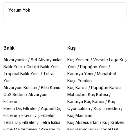
Yorum Yok
Balık
Kuş
Akvaryumlar
/
Set Akvaryumlar
Kuş Yemleri
/
Versele Laga Kuş
Balık Yemi
/
Cichlid Balık Yemi
Yemi
/
Papağan Yemi
/
Tropical Balık Yemi
/
Tetra
Kanarya Yemi
/
Muhabbet
Yemi
Kuşu Yemleri
Akvaryum Kumları
/
Bitki Kumu
Kuş Kafesi
/
Papağan Kafesi
Co2 Setleri
/
Akvaryum
Muhabbet Kuş Kafesi
/
Filtreleri
Kanarya Kuş Kafesi
/
Kuş
Eheim Dış Filtreler
/
Aquael Dış
Oyuncakları
/
Kuş Tünekleri
/
Filtreler
/
Fluval Dış Filtreler
Kuş Mamaları
Tetra Dış Filtreler
/
Tetra Isıtıcı
Kuş Aksesuarları
/
Kuş Krakeri
Filtre Malzemeleri
/
Akvaryum
Kuş Banyoluğu
/
Doğal Dal