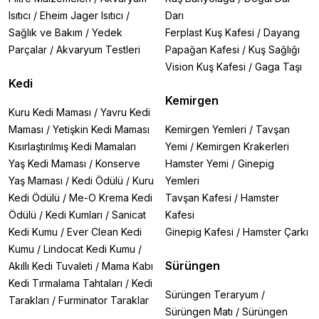
Isıtıcı
/
Eheim Jager Isıtıcı
/
Darı
Sağlık ve Bakım
/
Yedek
Ferplast Kuş Kafesi
/
Dayang
Parçalar
/
Akvaryum Testleri
Papağan Kafesi
/
Kuş Sağlığı
Vision Kuş Kafesi
/
Gaga Taşı
Kedi
Kemirgen
Kuru Kedi Maması
/
Yavru Kedi
Maması
/
Yetişkin Kedi Maması
Kemirgen Yemleri
/
Tavşan
Kısırlaştırılmış Kedi Mamaları
Yemi
/
Kemirgen Krakerleri
Yaş Kedi Maması
/
Konserve
Hamster Yemi
/
Ginepig
Yaş Maması
/
Kedi Ödülü
/
Kuru
Yemleri
Kedi Ödülü
/
Me-O Krema Kedi
Tavşan Kafesi
/
Hamster
Ödülü
/
Kedi Kumları
/
Sanicat
Kafesi
Kedi Kumu
/
Ever Clean Kedi
Ginepig Kafesi
/
Hamster Çarkı
Kumu
/
Lindocat Kedi Kumu
/
Sürüngen
Akıllı Kedi Tuvaleti
/
Mama Kabı
Kedi Tırmalama Tahtaları
/
Kedi
Sürüngen Teraryum
/
Tarakları
/
Furminator Taraklar
Sürüngen Matı
/
Sürüngen