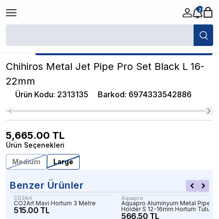
2
/
Akvaryum Hortum ve Bağlantı Parçaları
/
Chihiros Metal Jet Pipe Pro S
★ Atakan Petshop,
Chihiros yetkili satıcısıdır.
Chihiros Metal Jet Pipe Pro Set Black L 16-
22mm
Ürün Kodu
:
2313135
Barkod
:
6974333542886
5,665.00
TL
Ürün Seçenekleri
Medium
Large
Benzer Ürünler
CO2Art
Aquapro
CO2Art Mavi Hortum 3 Metre
Aquapro Aluminyum Metal Pipe
515.00 TL
Holder S 12-16mm Hortum Tutucu
566.50 TL