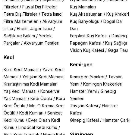
Filtreler
/
Fluval Dış Filtreler
Kuş Mamaları
Tetra Dış Filtreler
/
Tetra Isıtıcı
Kuş Aksesuarları
/
Kuş Krakeri
Filtre Malzemeleri
/
Akvaryum
Kuş Banyoluğu
/
Doğal Dal
Isıtıcı
/
Eheim Jager Isıtıcı
/
Darı
Sağlık ve Bakım
/
Yedek
Ferplast Kuş Kafesi
/
Dayang
Parçalar
/
Akvaryum Testleri
Papağan Kafesi
/
Kuş Sağlığı
Vision Kuş Kafesi
/
Gaga Taşı
Kedi
Kemirgen
Kuru Kedi Maması
/
Yavru Kedi
Maması
/
Yetişkin Kedi Maması
Kemirgen Yemleri
/
Tavşan
Kısırlaştırılmış Kedi Mamaları
Yemi
/
Kemirgen Krakerleri
Yaş Kedi Maması
/
Konserve
Hamster Yemi
/
Ginepig
Yaş Maması
/
Kedi Ödülü
/
Kuru
Yemleri
Kedi Ödülü
/
Me-O Krema Kedi
Tavşan Kafesi
/
Hamster
Ödülü
/
Kedi Kumları
/
Sanicat
Kafesi
Kedi Kumu
/
Ever Clean Kedi
Ginepig Kafesi
/
Hamster Çarkı
Kumu
/
Lindocat Kedi Kumu
/
Sürüngen
Akıllı Kedi Tuvaleti
/
Mama Kabı