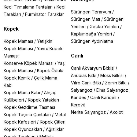
Kedi Tırmalama Tahtaları
/
Kedi
Sürüngen Teraryum
/
Tarakları
/
Furminator Taraklar
Sürüngen Matı
/
Sürüngen
Yemleri
/
Gecko Yemleri
/
Köpek
Kaplumbağa Yemleri
/
Köpek Maması
/
Yetişkin
Sürüngen Aydınlatma
Köpek Maması
/
Yavru Köpek
Canlı
Maması
Konserve Köpek Maması
/
Yaş
Canlı Akvaryum Bitkisi
/
Köpek Maması
/
Köpek Ödülü
Anubias Bitki
/
Moss Bitkisi
/
Köpek Kemik
/
Çelik Mama
Vitro Canlı Bitki
/
Zemin Bitki
/
Kabı
Salyangoz
/
Elma Salyangoz
Köpek Mama Kabı
/
Ahşap
Karides
/
Canlı Karides
/
Kulübeleri
/
Köpek Yatakları
Kerevit
Köpek Gezdirme Tasması
Nerite Salyangoz
/
Axolotl
Köpek Taşıma Çantaları
/
Metal
Köpek Kafesleri
/
Köpek Çitleri
Köpek Oyuncakları
/
Ağızlıklar
Köpek Tarakları
/
M-Pets