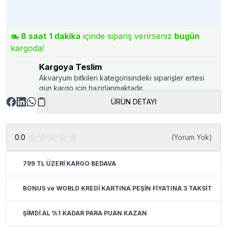
8
saat
1
dakika
içinde sipariş verirseniz
bugün
kargoda!
Kargoya Teslim
Akvaryum bitkileri kategorisindeki siparişler ertesi
gün kargo için hazırlanmaktadır.
ÜRÜN DETAYI
0.0
(
Yorum Yok
)
799 TL ÜZERİ KARGO BEDAVA
BONUS ve WORLD KREDİ KARTINA PEŞİN FİYATINA 3 TAKSİT
ŞİMDİ AL %1 KADAR PARA PUAN KAZAN