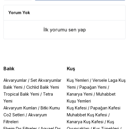
Yorum Yok
İlk yorumu sen yap
Balık
Kuş
Akvaryumlar
/
Set Akvaryumlar
Kuş Yemleri
/
Versele Laga Kuş
Balık Yemi
/
Cichlid Balık Yemi
Yemi
/
Papağan Yemi
/
Tropical Balık Yemi
/
Tetra
Kanarya Yemi
/
Muhabbet
Yemi
Kuşu Yemleri
Akvaryum Kumları
/
Bitki Kumu
Kuş Kafesi
/
Papağan Kafesi
Co2 Setleri
/
Akvaryum
Muhabbet Kuş Kafesi
/
Filtreleri
Kanarya Kuş Kafesi
/
Kuş
Eheim Dış Filtreler
/
Aquael Dış
Oyuncakları
/
Kuş Tünekleri
/