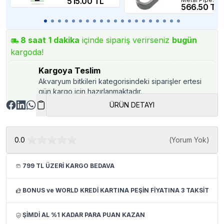
515.00 TL
Holder S 12-
566.50 TL
16mm Hortum
Tutucu
8
saat
1
dakika
içinde sipariş verirseniz
bugün
kargoda!
Kargoya Teslim
Akvaryum bitkileri kategorisindeki siparişler ertesi
gün kargo için hazırlanmaktadır.
ÜRÜN DETAYI
0.0
(
Yorum Yok
)
799 TL ÜZERİ KARGO BEDAVA
BONUS ve WORLD KREDİ KARTINA PEŞİN FİYATINA 3 TAKSİT
ŞİMDİ AL %1 KADAR PARA PUAN KAZAN