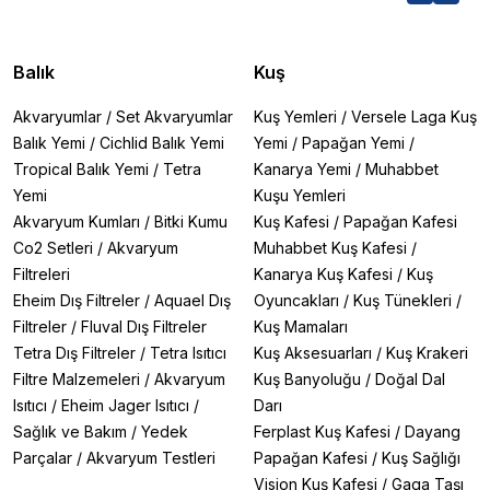
Balık
Kuş
Akvaryumlar
/
Set Akvaryumlar
Kuş Yemleri
/
Versele Laga Kuş
Balık Yemi
/
Cichlid Balık Yemi
Yemi
/
Papağan Yemi
/
Tropical Balık Yemi
/
Tetra
Kanarya Yemi
/
Muhabbet
Yemi
Kuşu Yemleri
Akvaryum Kumları
/
Bitki Kumu
Kuş Kafesi
/
Papağan Kafesi
Co2 Setleri
/
Akvaryum
Muhabbet Kuş Kafesi
/
Filtreleri
Kanarya Kuş Kafesi
/
Kuş
Eheim Dış Filtreler
/
Aquael Dış
Oyuncakları
/
Kuş Tünekleri
/
Filtreler
/
Fluval Dış Filtreler
Kuş Mamaları
Tetra Dış Filtreler
/
Tetra Isıtıcı
Kuş Aksesuarları
/
Kuş Krakeri
Filtre Malzemeleri
/
Akvaryum
Kuş Banyoluğu
/
Doğal Dal
Isıtıcı
/
Eheim Jager Isıtıcı
/
Darı
Sağlık ve Bakım
/
Yedek
Ferplast Kuş Kafesi
/
Dayang
Parçalar
/
Akvaryum Testleri
Papağan Kafesi
/
Kuş Sağlığı
Vision Kuş Kafesi
/
Gaga Taşı