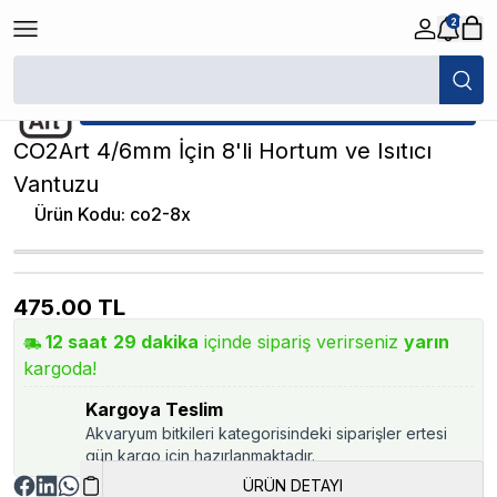
2
/
Akvaryum Hortum ve Bağlantı Parçaları
/
CO2Art 4/6mm İçin 8'li Hortum 
★ Atakan Petshop,
CO2Art yetkili satıcısıdır.
CO2Art 4/6mm İçin 8'li Hortum ve Isıtıcı
Vantuzu
Ürün Kodu
:
co2-8x
475.00
TL
12
saat
29
dakika
içinde sipariş verirseniz
yarın
kargoda!
Kargoya Teslim
Akvaryum bitkileri kategorisindeki siparişler ertesi
gün kargo için hazırlanmaktadır.
ÜRÜN DETAYI