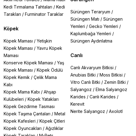
Kedi Tırmalama Tahtaları
/
Kedi
Sürüngen Teraryum
/
Tarakları
/
Furminator Taraklar
Sürüngen Matı
/
Sürüngen
Yemleri
/
Gecko Yemleri
/
Köpek
Kaplumbağa Yemleri
/
Köpek Maması
/
Yetişkin
Sürüngen Aydınlatma
Köpek Maması
/
Yavru Köpek
Canlı
Maması
Konserve Köpek Maması
/
Yaş
Canlı Akvaryum Bitkisi
/
Köpek Maması
/
Köpek Ödülü
Anubias Bitki
/
Moss Bitkisi
/
Köpek Kemik
/
Çelik Mama
Vitro Canlı Bitki
/
Zemin Bitki
/
Kabı
Salyangoz
/
Elma Salyangoz
Köpek Mama Kabı
/
Ahşap
Karides
/
Canlı Karides
/
Kulübeleri
/
Köpek Yatakları
Kerevit
Köpek Gezdirme Tasması
Nerite Salyangoz
/
Axolotl
Köpek Taşıma Çantaları
/
Metal
Köpek Kafesleri
/
Köpek Çitleri
Köpek Oyuncakları
/
Ağızlıklar
Köpek Tarakları
/
M-Pets