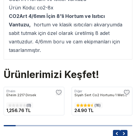
Ürün Kodu: co2-8x
CO2Art 4/6mm İçin 8'li Hortum ve Isıtıcı
Vantuzu
,
hortum ve klasik ısıtıcıları akvaryumda
sabit tutmak için özel olarak üretilmiş 8 adet
vantuzdur. 4/6mm boru ve cam ekipmanları için
tasarlanmıştır.
Ürünlerimizi Keşfet!
Eheim
Diğer
Eheim 2217 Dirsek
Siyah Sert Co2 Hortumu 1 Metre
(
0
)
(
16
)
1,256.76 TL
24.90 TL