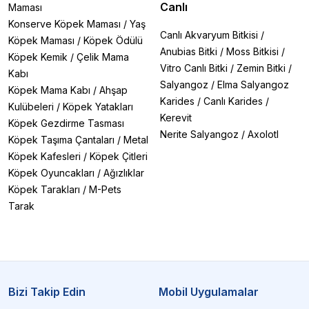
Canlı
Maması
Konserve Köpek Maması
/
Yaş
Canlı Akvaryum Bitkisi
/
Köpek Maması
/
Köpek Ödülü
Anubias Bitki
/
Moss Bitkisi
/
Köpek Kemik
/
Çelik Mama
Vitro Canlı Bitki
/
Zemin Bitki
/
Kabı
Salyangoz
/
Elma Salyangoz
Köpek Mama Kabı
/
Ahşap
Karides
/
Canlı Karides
/
Kulübeleri
/
Köpek Yatakları
Kerevit
Köpek Gezdirme Tasması
Nerite Salyangoz
/
Axolotl
Köpek Taşıma Çantaları
/
Metal
Köpek Kafesleri
/
Köpek Çitleri
Köpek Oyuncakları
/
Ağızlıklar
Köpek Tarakları
/
M-Pets
Tarak
Bizi Takip Edin
Mobil Uygulamalar