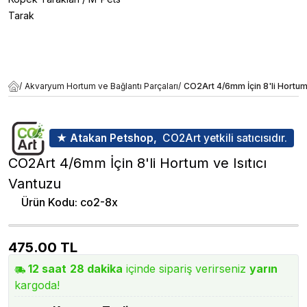
Tarak
/
Akvaryum Hortum ve Bağlantı Parçaları
/
CO2Art 4/6mm İçin 8'li Hortum 
★ Atakan Petshop,
CO2Art yetkili satıcısıdır.
CO2Art 4/6mm İçin 8'li Hortum ve Isıtıcı
Vantuzu
Ürün Kodu
:
co2-8x
475.00
TL
12
saat
28
dakika
içinde sipariş verirseniz
yarın
kargoda!