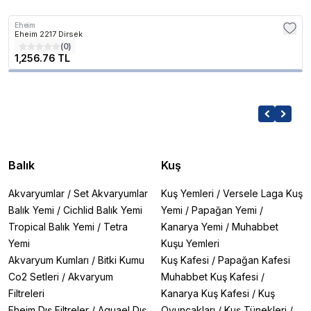
Eheim
Eheim 2217 Dirsek
(
0
)
1,256.76 TL
Balık
Kuş
Akvaryumlar
/
Set Akvaryumlar
Kuş Yemleri
/
Versele Laga Kuş
Balık Yemi
/
Cichlid Balık Yemi
Yemi
/
Papağan Yemi
/
Tropical Balık Yemi
/
Tetra
Kanarya Yemi
/
Muhabbet
Yemi
Kuşu Yemleri
Akvaryum Kumları
/
Bitki Kumu
Kuş Kafesi
/
Papağan Kafesi
Co2 Setleri
/
Akvaryum
Muhabbet Kuş Kafesi
/
Filtreleri
Kanarya Kuş Kafesi
/
Kuş
Eheim Dış Filtreler
/
Aquael Dış
Oyuncakları
/
Kuş Tünekleri
/