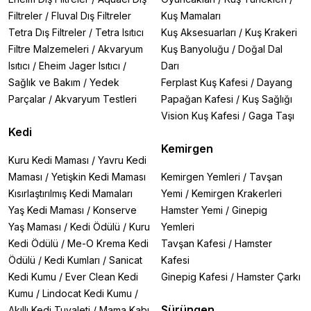
Filtreler
/
Fluval Dış Filtreler
Kuş Mamaları
Tetra Dış Filtreler
/
Tetra Isıtıcı
Kuş Aksesuarları
/
Kuş Krakeri
Filtre Malzemeleri
/
Akvaryum
Kuş Banyoluğu
/
Doğal Dal
Isıtıcı
/
Eheim Jager Isıtıcı
/
Darı
Sağlık ve Bakım
/
Yedek
Ferplast Kuş Kafesi
/
Dayang
Parçalar
/
Akvaryum Testleri
Papağan Kafesi
/
Kuş Sağlığı
Vision Kuş Kafesi
/
Gaga Taşı
Kedi
Kemirgen
Kuru Kedi Maması
/
Yavru Kedi
Maması
/
Yetişkin Kedi Maması
Kemirgen Yemleri
/
Tavşan
Kısırlaştırılmış Kedi Mamaları
Yemi
/
Kemirgen Krakerleri
Yaş Kedi Maması
/
Konserve
Hamster Yemi
/
Ginepig
Yaş Maması
/
Kedi Ödülü
/
Kuru
Yemleri
Kedi Ödülü
/
Me-O Krema Kedi
Tavşan Kafesi
/
Hamster
Ödülü
/
Kedi Kumları
/
Sanicat
Kafesi
Kedi Kumu
/
Ever Clean Kedi
Ginepig Kafesi
/
Hamster Çarkı
Kumu
/
Lindocat Kedi Kumu
/
Sürüngen
Akıllı Kedi Tuvaleti
/
Mama Kabı