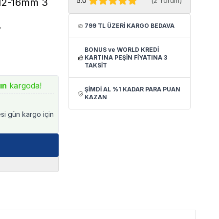
5.0
(
2 Yorum
)
u 12-16mm 3
799 TL ÜZERİ KARGO BEDAVA
7
BONUS ve WORLD KREDİ
KARTINA PEŞİN FİYATINA 3
TAKSİT
ın
kargoda!
ŞİMDİ AL %1 KADAR PARA PUAN
KAZAN
esi gün kargo için