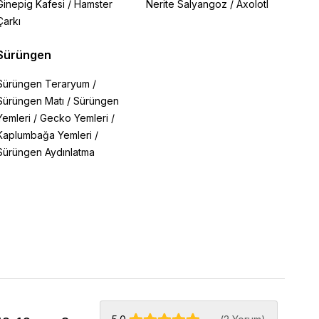
Ginepig Kafesi
/
Hamster
Nerite Salyangoz
/
Axolotl
Çarkı
Sürüngen
Sürüngen Teraryum
/
Sürüngen Matı
/
Sürüngen
Yemleri
/
Gecko Yemleri
/
Kaplumbağa Yemleri
/
Sürüngen Aydınlatma