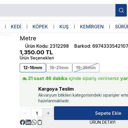
o Filtre Hortumu 12-16mm 3 Metre
Chihiros
KEDİ
KÖPEK
KUŞ
KEMİRGEN
SÜRÜ
Chihiros Filter Hose Pro Filtre Hortum
Metre
Ürün Kodu
:
2312298
Barkod
:
697433354210
1,350.00
TL
Ürün Seçenekleri
12-16mm
16-21mm
19-25mm
21
saat
46
dakika
içinde sipariş verirseniz
yar
Kargoya Teslim
Akvaryum bitkileri kategorisindeki siparişler ert
hazırlanmaktadır.
Sepete Ekle
ÜRÜN DETAYI