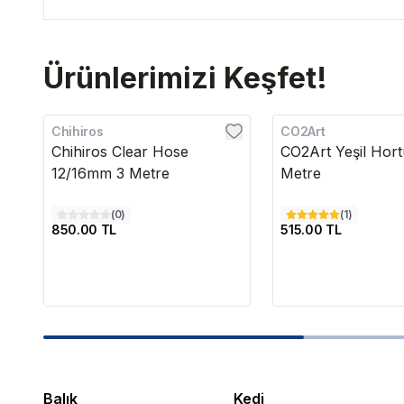
Ürünlerimizi Keşfet!
Chihiros
CO2Art
Chihiros Clear Hose
CO2Art Yeşil Hor
12/16mm 3 Metre
Metre
(
0
)
(
1
)
850.00 TL
515.00 TL
Balık
Kedi