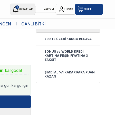
2
FIRSATLAR
YARDIM
HESAP
SEPET
NGEN
CANLI BİTKİ
5.0
(
2 Yorum
)
u 12-16mm 3
799 TL ÜZERİ KARGO BEDAVA
7
BONUS ve WORLD KREDİ
KARTINA PEŞİN FİYATINA 3
TAKSİT
ın
kargoda!
ŞİMDİ AL %1 KADAR PARA PUAN
KAZAN
esi gün kargo için