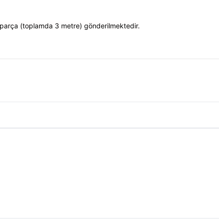
2 parça (toplamda 3 metre) gönderilmektedir.
 Metre Ürün Yorumları