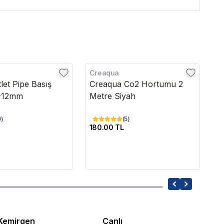
Creaqua
E
let Pipe Basış
Creaqua Co2 Hortumu 2
Eh
-12mm
Metre Siyah
1
0
)
(
5
)
180.00 TL
1,
Kemirgen
Canlı