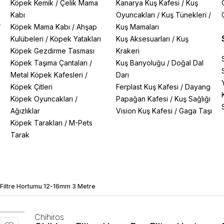
Köpek Kemik
/
Çelik Mama
Kanarya Kuş Kafesi
/
Kuş
Kabı
Oyuncakları
/
Kuş Tünekleri
/
/
Köpek Mama Kabı
/
Ahşap
Kuş Mamaları
Kulübeleri
/
Köpek Yatakları
Kuş Aksesuarları
/
Kuş
Köpek Gezdirme Tasması
Krakeri
Köpek Taşıma Çantaları
/
Kuş Banyoluğu
/
Doğal Dal
Metal Köpek Kafesleri
/
Darı
Köpek Çitleri
Ferplast Kuş Kafesi
/
Dayang
Köpek Oyuncakları
/
Papağan Kafesi
/
Kuş Sağlığı
Ağızlıklar
Vision Kuş Kafesi
/
Gaga Taşı
Köpek Tarakları
/
M-Pets
Tarak
o Filtre Hortumu 12-16mm 3 Metre
Chihiros