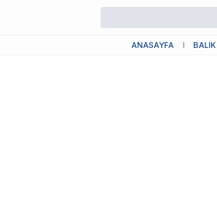
/
Akvaryum Hortum ve Bağlantı Parçaları
/
Chihiros Filter Hose Pr
ANASAYFA
BALIK