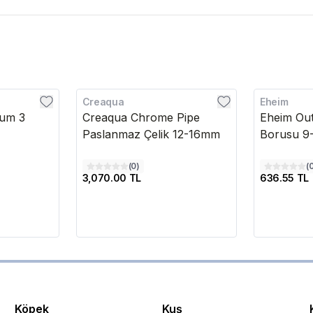
Creaqua
Eheim
tum 3
Creaqua Chrome Pipe
Eheim Out
Paslanmaz Çelik 12-16mm
Borusu 9
(
0
)
(
3,070.00 TL
636.55 TL
Köpek
Kuş