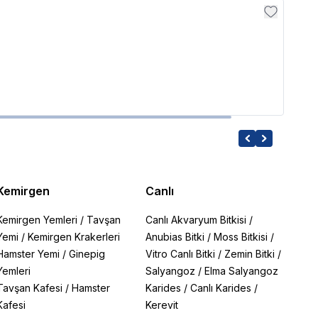
CO2A
CO2A
515.0
Kemirgen
Canlı
Kemirgen Yemleri
/
Tavşan
Canlı Akvaryum Bitkisi
/
Yemi
/
Kemirgen Krakerleri
Anubias Bitki
/
Moss Bitkisi
/
Hamster Yemi
/
Ginepig
Vitro Canlı Bitki
/
Zemin Bitki
/
Yemleri
Salyangoz
/
Elma Salyangoz
Tavşan Kafesi
/
Hamster
Karides
/
Canlı Karides
/
Kafesi
Kerevit