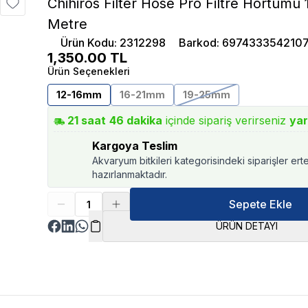
Chihiros Filter Hose Pro Filtre Hortum
Metre
Ürün Kodu
:
2312298
Barkod
:
697433354210
1,350.00
TL
Ürün Seçenekleri
12-16mm
16-21mm
19-25mm
21
saat
46
dakika
içinde sipariş verirseniz
yar
Kargoya Teslim
Akvaryum bitkileri kategorisindeki siparişler ert
hazırlanmaktadır.
Sepete Ekle
ÜRÜN DETAYI