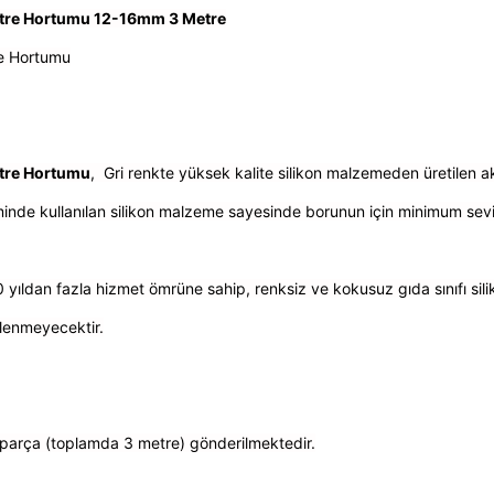
Filtre Hortumu 12-16mm 3 Metre
tre Hortumu
iltre Hortumu
,
Gri renkte yüksek kalite silikon malzemeden üretilen 
nde kullanılan silikon malzeme sayesinde borunun için minimum sevi
0 yıldan fazla hizmet ömrüne sahip, renksiz ve kokusuz gıda sınıfı sili
ilenmeyecektir.
2 parça (toplamda 3 metre) gönderilmektedir.