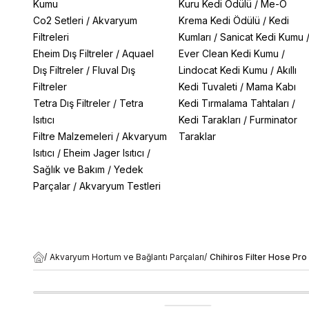
Kumu
Kuru Kedi Ödülü
/
Me-O
Co2 Setleri
/
Akvaryum
Krema Kedi Ödülü
/
Kedi
Filtreleri
Kumları
/
Sanicat Kedi Kumu
Eheim Dış Filtreler
/
Aquael
Ever Clean Kedi Kumu
/
Dış Filtreler
/
Fluval Dış
Lindocat Kedi Kumu
/
Akıllı
Filtreler
Kedi Tuvaleti
/
Mama Kabı
Tetra Dış Filtreler
/
Tetra
Kedi Tırmalama Tahtaları
/
Isıtıcı
Kedi Tarakları
/
Furminator
Filtre Malzemeleri
/
Akvaryum
Taraklar
Isıtıcı
/
Eheim Jager Isıtıcı
/
Sağlık ve Bakım
/
Yedek
Parçalar
/
Akvaryum Testleri
/
Akvaryum Hortum ve Bağlantı Parçaları
/
Chihiros Filter Hose Pr