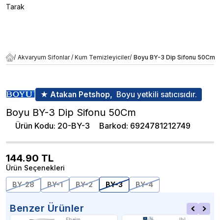
Tarak
/
Akvaryum Sifonlar / Kum Temizleyiciler
/
Boyu BY-3 Dip Sifonu 50Cm
★ Atakan Petshop,
Boyu yetkili satıcısıdır.
Boyu BY-3 Dip Sifonu 50Cm
Ürün Kodu
:
20-BY-3
Barkod
:
6924781212749
144.90
TL
Ürün Seçenekleri
BY-28
BY-1
BY-2
BY-3
BY-4
Benzer Ürünler
Eheim
Jbl