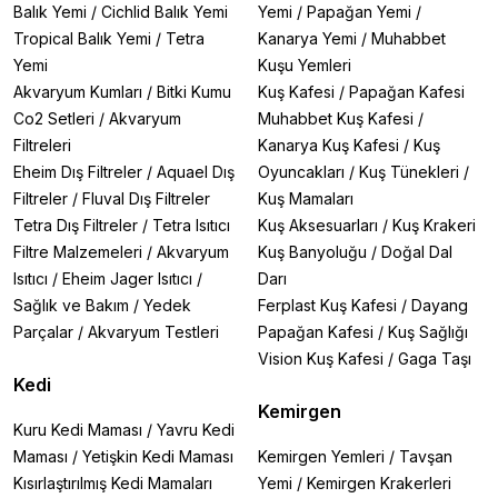
Balık Yemi
/
Cichlid Balık Yemi
Yemi
/
Papağan Yemi
/
Tropical Balık Yemi
/
Tetra
Kanarya Yemi
/
Muhabbet
Yemi
Kuşu Yemleri
Akvaryum Kumları
/
Bitki Kumu
Kuş Kafesi
/
Papağan Kafesi
Co2 Setleri
/
Akvaryum
Muhabbet Kuş Kafesi
/
Filtreleri
Kanarya Kuş Kafesi
/
Kuş
Eheim Dış Filtreler
/
Aquael Dış
Oyuncakları
/
Kuş Tünekleri
/
Filtreler
/
Fluval Dış Filtreler
Kuş Mamaları
Tetra Dış Filtreler
/
Tetra Isıtıcı
Kuş Aksesuarları
/
Kuş Krakeri
Filtre Malzemeleri
/
Akvaryum
Kuş Banyoluğu
/
Doğal Dal
Isıtıcı
/
Eheim Jager Isıtıcı
/
Darı
Sağlık ve Bakım
/
Yedek
Ferplast Kuş Kafesi
/
Dayang
Parçalar
/
Akvaryum Testleri
Papağan Kafesi
/
Kuş Sağlığı
Vision Kuş Kafesi
/
Gaga Taşı
Kedi
Kemirgen
Kuru Kedi Maması
/
Yavru Kedi
Maması
/
Yetişkin Kedi Maması
Kemirgen Yemleri
/
Tavşan
Kısırlaştırılmış Kedi Mamaları
Yemi
/
Kemirgen Krakerleri