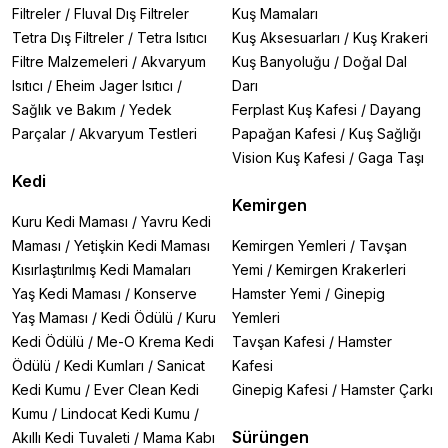
Filtreler
/
Fluval Dış Filtreler
Kuş Mamaları
Tetra Dış Filtreler
/
Tetra Isıtıcı
Kuş Aksesuarları
/
Kuş Krakeri
Filtre Malzemeleri
/
Akvaryum
Kuş Banyoluğu
/
Doğal Dal
Isıtıcı
/
Eheim Jager Isıtıcı
/
Darı
Sağlık ve Bakım
/
Yedek
Ferplast Kuş Kafesi
/
Dayang
Parçalar
/
Akvaryum Testleri
Papağan Kafesi
/
Kuş Sağlığı
Vision Kuş Kafesi
/
Gaga Taşı
Kedi
Kemirgen
Kuru Kedi Maması
/
Yavru Kedi
Maması
/
Yetişkin Kedi Maması
Kemirgen Yemleri
/
Tavşan
Kısırlaştırılmış Kedi Mamaları
Yemi
/
Kemirgen Krakerleri
Yaş Kedi Maması
/
Konserve
Hamster Yemi
/
Ginepig
Yaş Maması
/
Kedi Ödülü
/
Kuru
Yemleri
Kedi Ödülü
/
Me-O Krema Kedi
Tavşan Kafesi
/
Hamster
Ödülü
/
Kedi Kumları
/
Sanicat
Kafesi
Kedi Kumu
/
Ever Clean Kedi
Ginepig Kafesi
/
Hamster Çarkı
Kumu
/
Lindocat Kedi Kumu
/
Sürüngen
Akıllı Kedi Tuvaleti
/
Mama Kabı