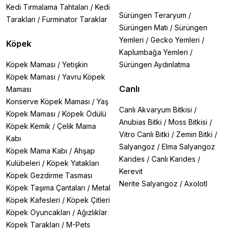
Kedi Tırmalama Tahtaları
/
Kedi
Sürüngen Teraryum
/
Tarakları
/
Furminator Taraklar
Sürüngen Matı
/
Sürüngen
Yemleri
/
Gecko Yemleri
/
Köpek
Kaplumbağa Yemleri
/
Köpek Maması
/
Yetişkin
Sürüngen Aydınlatma
Köpek Maması
/
Yavru Köpek
Canlı
Maması
Konserve Köpek Maması
/
Yaş
Canlı Akvaryum Bitkisi
/
Köpek Maması
/
Köpek Ödülü
Anubias Bitki
/
Moss Bitkisi
/
Köpek Kemik
/
Çelik Mama
Vitro Canlı Bitki
/
Zemin Bitki
/
Kabı
Salyangoz
/
Elma Salyangoz
Köpek Mama Kabı
/
Ahşap
Karides
/
Canlı Karides
/
Kulübeleri
/
Köpek Yatakları
Kerevit
Köpek Gezdirme Tasması
Nerite Salyangoz
/
Axolotl
Köpek Taşıma Çantaları
/
Metal
Köpek Kafesleri
/
Köpek Çitleri
Köpek Oyuncakları
/
Ağızlıklar
Köpek Tarakları
/
M-Pets