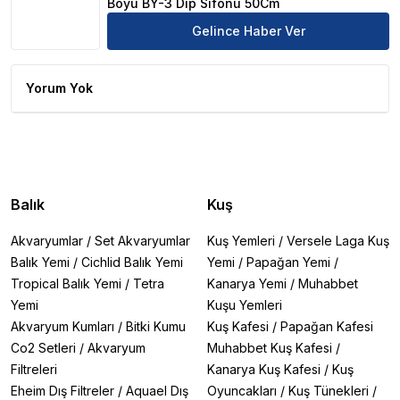
Boyu BY-3 Dip Sifonu 50Cm
Gelince Haber Ver
Yorum Yok
Balık
Kuş
Akvaryumlar
/
Set Akvaryumlar
Kuş Yemleri
/
Versele Laga Kuş
Balık Yemi
/
Cichlid Balık Yemi
Yemi
/
Papağan Yemi
/
Tropical Balık Yemi
/
Tetra
Kanarya Yemi
/
Muhabbet
Yemi
Kuşu Yemleri
Akvaryum Kumları
/
Bitki Kumu
Kuş Kafesi
/
Papağan Kafesi
Co2 Setleri
/
Akvaryum
Muhabbet Kuş Kafesi
/
Filtreleri
Kanarya Kuş Kafesi
/
Kuş
Eheim Dış Filtreler
/
Aquael Dış
Oyuncakları
/
Kuş Tünekleri
/