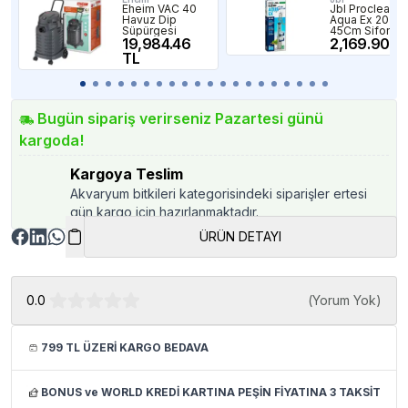
Eheim VAC 40
Jbl Proclean
Havuz Dip
Aqua Ex 20-
Süpürgesi
45Cm Sifon
19,984.46
2,169.90 T
TL
Bugün sipariş verirseniz Pazartesi günü
kargoda!
Kargoya Teslim
Akvaryum bitkileri kategorisindeki siparişler ertesi
gün kargo için hazırlanmaktadır.
ÜRÜN DETAYI
0.0
(
Yorum Yok
)
799 TL ÜZERİ KARGO BEDAVA
BONUS ve WORLD KREDİ KARTINA PEŞİN FİYATINA 3 TAKSİT