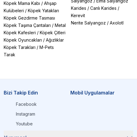
Salyangoz
/
Elma Salyangoz
Köpek Mama Kabı
/
Ahşap
Karides
/
Canlı Karides
/
Kulübeleri
/
Köpek Yatakları
Kerevit
Köpek Gezdirme Tasması
Nerite Salyangoz
/
Axolotl
Köpek Taşıma Çantaları
/
Metal
Köpek Kafesleri
/
Köpek Çitleri
Köpek Oyuncakları
/
Ağızlıklar
Köpek Tarakları
/
M-Pets
Tarak
Bizi Takip Edin
Mobil Uygulamalar
Facebook
Instagram
Youtube