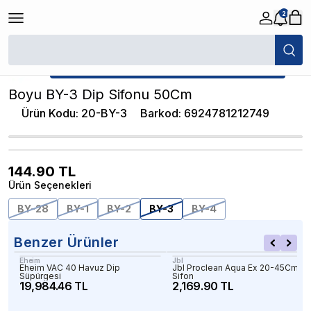
2
/
Akvaryum Sifonlar / Kum Temizleyiciler
/
Boyu BY-3 Dip Sifonu 50Cm
★ Atakan Petshop,
Boyu yetkili satıcısıdır.
Boyu BY-3 Dip Sifonu 50Cm
Ürün Kodu
:
20-BY-3
Barkod
:
6924781212749
144.90
TL
Ürün Seçenekleri
BY-28
BY-1
BY-2
BY-3
BY-4
Benzer Ürünler
Eheim
Jbl
Eheim VAC 40 Havuz Dip
Jbl Proclean Aqua Ex 20-45Cm
Süpürgesi
Sifon
19,984.46 TL
2,169.90 TL