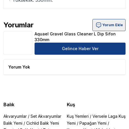
* Yükseklik: 330mm.
Yorumlar
Yorum Ekle
Aquael Gravel Glass Cleaner L Dip Sifon 330mm Ürün Yo
Aquael Gravel Glass Cleaner L Dip Sifon
330mm
Gelince Haber Ver
Yorum Yok
Balık
Kuş
Akvaryumlar
/
Set Akvaryumlar
Kuş Yemleri
/
Versele Laga Kuş
Balık Yemi
/
Cichlid Balık Yemi
Yemi
/
Papağan Yemi
/