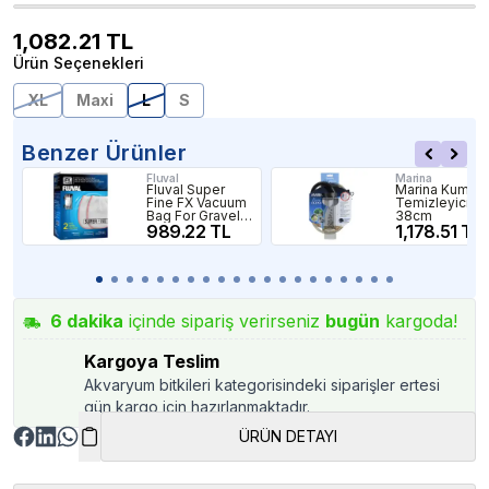
1,082.21
TL
Ürün Seçenekleri
XL
Maxi
L
S
Benzer Ürünler
Fluval
Marina
Fluval Super
Marina Kum
Fine FX Vacuum
Temizleyici
Bag For Gravel
38cm
Kit
989.22 TL
1,178.51 TL
6
dakika
içinde sipariş verirseniz
bugün
kargoda!
Kargoya Teslim
Akvaryum bitkileri kategorisindeki siparişler ertesi
gün kargo için hazırlanmaktadır.
ÜRÜN DETAYI