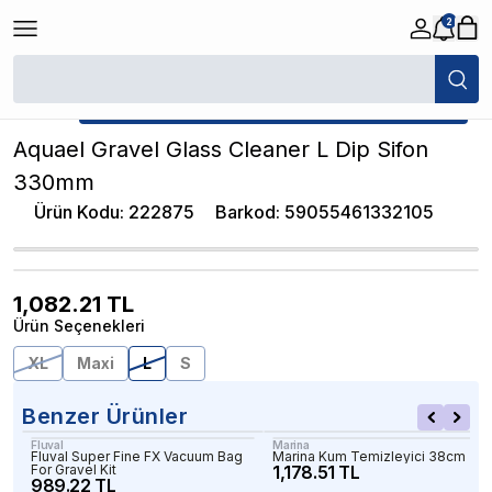
2
/
Akvaryum Sifonlar / Kum Temizleyiciler
/
Aquael Gravel Glass Cleaner
★ Atakan Petshop,
Aquael yetkili satıcısıdır.
Aquael Gravel Glass Cleaner L Dip Sifon
330mm
Ürün Kodu
:
222875
Barkod
:
59055461332105
1,082.21
TL
Ürün Seçenekleri
XL
Maxi
L
S
Benzer Ürünler
Fluval
Marina
Fluval Super Fine FX Vacuum Bag
Marina Kum Temizleyici 38cm
For Gravel Kit
1,178.51 TL
989.22 TL