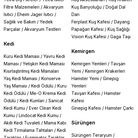
Filtre Malzemeleri
/
Akvaryum
Kuş Banyoluğu
/
Doğal Dal
Isıtıcı
/
Eheim Jager Isıtıcı
/
Darı
Sağlık ve Bakım
/
Yedek
Ferplast Kuş Kafesi
/
Dayang
Parçalar
/
Akvaryum Testleri
Papağan Kafesi
/
Kuş Sağlığı
Vision Kuş Kafesi
/
Gaga Taşı
Kedi
Kemirgen
Kuru Kedi Maması
/
Yavru Kedi
Maması
/
Yetişkin Kedi Maması
Kemirgen Yemleri
/
Tavşan
Kısırlaştırılmış Kedi Mamaları
Yemi
/
Kemirgen Krakerleri
Yaş Kedi Maması
/
Konserve
Hamster Yemi
/
Ginepig
Yaş Maması
/
Kedi Ödülü
/
Kuru
Yemleri
Kedi Ödülü
/
Me-O Krema Kedi
Tavşan Kafesi
/
Hamster
Ödülü
/
Kedi Kumları
/
Sanicat
Kafesi
Kedi Kumu
/
Ever Clean Kedi
Ginepig Kafesi
/
Hamster Çarkı
Kumu
/
Lindocat Kedi Kumu
/
Sürüngen
Akıllı Kedi Tuvaleti
/
Mama Kabı
Kedi Tırmalama Tahtaları
/
Kedi
Sürüngen Teraryum
/
Tarakları
/
Furminator Taraklar