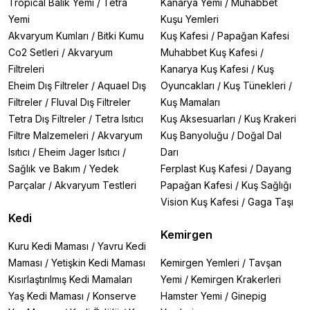
Tropical Balık Yemi
/
Tetra
Kanarya Yemi
/
Muhabbet
Yemi
Kuşu Yemleri
Akvaryum Kumları
/
Bitki Kumu
Kuş Kafesi
/
Papağan Kafesi
Co2 Setleri
/
Akvaryum
Muhabbet Kuş Kafesi
/
Filtreleri
Kanarya Kuş Kafesi
/
Kuş
Eheim Dış Filtreler
/
Aquael Dış
Oyuncakları
/
Kuş Tünekleri
/
Filtreler
/
Fluval Dış Filtreler
Kuş Mamaları
Tetra Dış Filtreler
/
Tetra Isıtıcı
Kuş Aksesuarları
/
Kuş Krakeri
Filtre Malzemeleri
/
Akvaryum
Kuş Banyoluğu
/
Doğal Dal
Isıtıcı
/
Eheim Jager Isıtıcı
/
Darı
Sağlık ve Bakım
/
Yedek
Ferplast Kuş Kafesi
/
Dayang
Parçalar
/
Akvaryum Testleri
Papağan Kafesi
/
Kuş Sağlığı
Vision Kuş Kafesi
/
Gaga Taşı
Kedi
Kemirgen
Kuru Kedi Maması
/
Yavru Kedi
Maması
/
Yetişkin Kedi Maması
Kemirgen Yemleri
/
Tavşan
Kısırlaştırılmış Kedi Mamaları
Yemi
/
Kemirgen Krakerleri
Yaş Kedi Maması
/
Konserve
Hamster Yemi
/
Ginepig