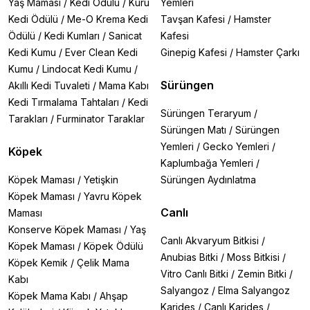
Yaş Maması
/
Kedi Ödülü
/
Kuru
Yemleri
Kedi Ödülü
/
Me-O Krema Kedi
Tavşan Kafesi
/
Hamster
Ödülü
/
Kedi Kumları
/
Sanicat
Kafesi
Kedi Kumu
/
Ever Clean Kedi
Ginepig Kafesi
/
Hamster Çarkı
Kumu
/
Lindocat Kedi Kumu
/
Sürüngen
Akıllı Kedi Tuvaleti
/
Mama Kabı
Kedi Tırmalama Tahtaları
/
Kedi
Sürüngen Teraryum
/
Tarakları
/
Furminator Taraklar
Sürüngen Matı
/
Sürüngen
Yemleri
/
Gecko Yemleri
/
Köpek
Kaplumbağa Yemleri
/
Köpek Maması
/
Yetişkin
Sürüngen Aydınlatma
Köpek Maması
/
Yavru Köpek
Canlı
Maması
Konserve Köpek Maması
/
Yaş
Canlı Akvaryum Bitkisi
/
Köpek Maması
/
Köpek Ödülü
Anubias Bitki
/
Moss Bitkisi
/
Köpek Kemik
/
Çelik Mama
Vitro Canlı Bitki
/
Zemin Bitki
/
Kabı
Salyangoz
/
Elma Salyangoz
Köpek Mama Kabı
/
Ahşap
Karides
/
Canlı Karides
/