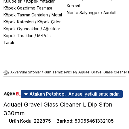
Kulübeleri
/
Köpek Yatakları
Kerevit
Köpek Gezdirme Tasması
Nerite Salyangoz
/
Axolotl
Köpek Taşıma Çantaları
/
Metal
Köpek Kafesleri
/
Köpek Çitleri
Köpek Oyuncakları
/
Ağızlıklar
Köpek Tarakları
/
M-Pets
Tarak
/
Akvaryum Sifonlar / Kum Temizleyiciler
/
Aquael Gravel Glass Cleaner
★ Atakan Petshop,
Aquael yetkili satıcısıdır.
Aquael Gravel Glass Cleaner L Dip Sifon
330mm
Ürün Kodu
:
222875
Barkod
:
59055461332105