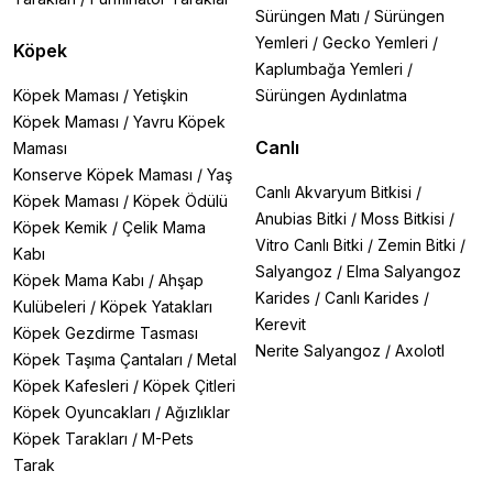
Sürüngen Matı
/
Sürüngen
Yemleri
/
Gecko Yemleri
/
Köpek
Kaplumbağa Yemleri
/
Köpek Maması
/
Yetişkin
Sürüngen Aydınlatma
Köpek Maması
/
Yavru Köpek
Canlı
Maması
Konserve Köpek Maması
/
Yaş
Canlı Akvaryum Bitkisi
/
Köpek Maması
/
Köpek Ödülü
Anubias Bitki
/
Moss Bitkisi
/
Köpek Kemik
/
Çelik Mama
Vitro Canlı Bitki
/
Zemin Bitki
/
Kabı
Salyangoz
/
Elma Salyangoz
Köpek Mama Kabı
/
Ahşap
Karides
/
Canlı Karides
/
Kulübeleri
/
Köpek Yatakları
Kerevit
Köpek Gezdirme Tasması
Nerite Salyangoz
/
Axolotl
Köpek Taşıma Çantaları
/
Metal
Köpek Kafesleri
/
Köpek Çitleri
Köpek Oyuncakları
/
Ağızlıklar
Köpek Tarakları
/
M-Pets
Tarak