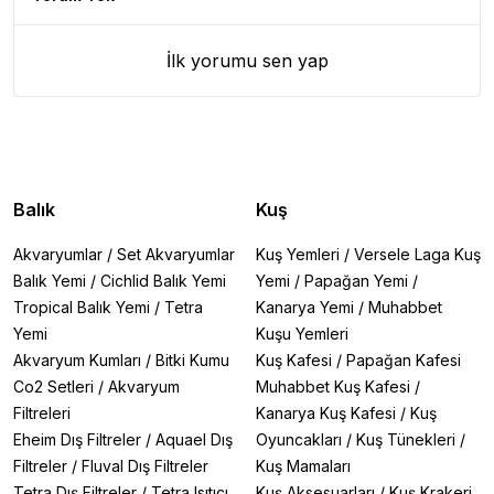
İlk yorumu sen yap
Balık
Kuş
Akvaryumlar
/
Set Akvaryumlar
Kuş Yemleri
/
Versele Laga Kuş
Balık Yemi
/
Cichlid Balık Yemi
Yemi
/
Papağan Yemi
/
Tropical Balık Yemi
/
Tetra
Kanarya Yemi
/
Muhabbet
Yemi
Kuşu Yemleri
Akvaryum Kumları
/
Bitki Kumu
Kuş Kafesi
/
Papağan Kafesi
Co2 Setleri
/
Akvaryum
Muhabbet Kuş Kafesi
/
Filtreleri
Kanarya Kuş Kafesi
/
Kuş
Eheim Dış Filtreler
/
Aquael Dış
Oyuncakları
/
Kuş Tünekleri
/
Filtreler
/
Fluval Dış Filtreler
Kuş Mamaları
Tetra Dış Filtreler
/
Tetra Isıtıcı
Kuş Aksesuarları
/
Kuş Krakeri