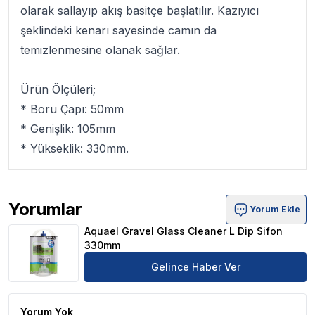
olarak sallayıp akış basitçe başlatılır. Kazıyıcı
şeklindeki kenarı sayesinde camın da
temizlenmesine olanak sağlar.
Ürün Ölçüleri;
* Boru Çapı: 50mm
* Genişlik: 105mm
* Yükseklik: 330mm.
Yorumlar
Yorum Ekle
Aquael Gravel Glass Cleaner L Dip Sifon 330mm Ürün Yo
Aquael Gravel Glass Cleaner L Dip Sifon
330mm
Gelince Haber Ver
Yorum Yok