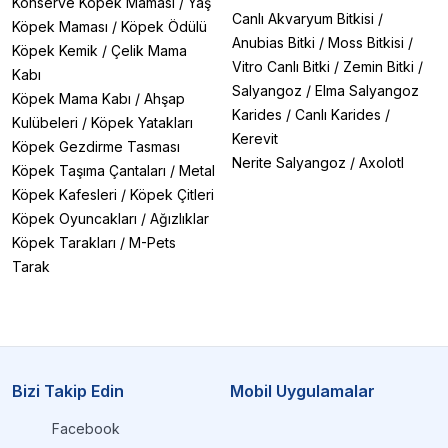
Konserve Köpek Maması
/
Yaş
Canlı Akvaryum Bitkisi
/
Köpek Maması
/
Köpek Ödülü
Anubias Bitki
/
Moss Bitkisi
/
Köpek Kemik
/
Çelik Mama
Vitro Canlı Bitki
/
Zemin Bitki
/
Kabı
Salyangoz
/
Elma Salyangoz
Köpek Mama Kabı
/
Ahşap
Karides
/
Canlı Karides
/
Kulübeleri
/
Köpek Yatakları
Kerevit
Köpek Gezdirme Tasması
Nerite Salyangoz
/
Axolotl
Köpek Taşıma Çantaları
/
Metal
Köpek Kafesleri
/
Köpek Çitleri
Köpek Oyuncakları
/
Ağızlıklar
Köpek Tarakları
/
M-Pets
Tarak
Bizi Takip Edin
Mobil Uygulamalar
Facebook