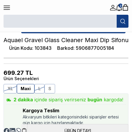
2
/
Akvaryum Sifonlar / Kum Temizleyiciler
/
Aquael Gravel Glass Cleaner 
★ Atakan Petshop,
Aquael yetkili satıcısıdır.
Aquael Gravel Glass Cleaner Maxi Dip Sifonu
Ürün Kodu
:
103843
Barkod
:
5906877005184
699.27
TL
Ürün Seçenekleri
XL
Maxi
L
S
2
dakika
içinde sipariş verirseniz
bugün
kargoda!
Kargoya Teslim
Akvaryum bitkileri kategorisindeki siparişler ertesi
gün kargo için hazırlanmaktadır.
ÜRÜN DETAYI