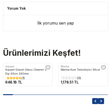
Yorum Yok
İlk yorumu sen yap
Ürünlerimizi Keşfet!
Aquael
Marina
Aquael Gravel Glass Cleaner S
Marina Kum Temizleyici 38cm
Dip Sifon 260mm
(
1
)
(
0
)
648.18 TL
1,178.51 TL