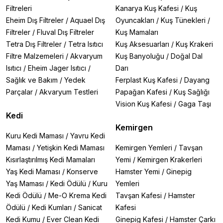
Filtreleri
Kanarya Kuş Kafesi
/
Kuş
Eheim Dış Filtreler
/
Aquael Dış
Oyuncakları
/
Kuş Tünekleri
/
Filtreler
/
Fluval Dış Filtreler
Kuş Mamaları
Tetra Dış Filtreler
/
Tetra Isıtıcı
Kuş Aksesuarları
/
Kuş Krakeri
Filtre Malzemeleri
/
Akvaryum
Kuş Banyoluğu
/
Doğal Dal
Isıtıcı
/
Eheim Jager Isıtıcı
/
Darı
Sağlık ve Bakım
/
Yedek
Ferplast Kuş Kafesi
/
Dayang
Parçalar
/
Akvaryum Testleri
Papağan Kafesi
/
Kuş Sağlığı
Vision Kuş Kafesi
/
Gaga Taşı
Kedi
Kemirgen
Kuru Kedi Maması
/
Yavru Kedi
Maması
/
Yetişkin Kedi Maması
Kemirgen Yemleri
/
Tavşan
Kısırlaştırılmış Kedi Mamaları
Yemi
/
Kemirgen Krakerleri
Yaş Kedi Maması
/
Konserve
Hamster Yemi
/
Ginepig
Yaş Maması
/
Kedi Ödülü
/
Kuru
Yemleri
Kedi Ödülü
/
Me-O Krema Kedi
Tavşan Kafesi
/
Hamster
Ödülü
/
Kedi Kumları
/
Sanicat
Kafesi
Kedi Kumu
/
Ever Clean Kedi
Ginepig Kafesi
/
Hamster Çarkı