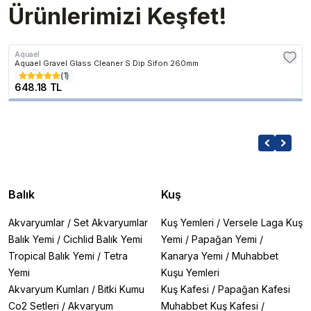
Ürünlerimizi Keşfet!
Aquael
Aquael Gravel Glass Cleaner S Dip Sifon 260mm
(
1
)
648.18 TL
Balık
Kuş
Akvaryumlar
/
Set Akvaryumlar
Kuş Yemleri
/
Versele Laga Kuş
Balık Yemi
/
Cichlid Balık Yemi
Yemi
/
Papağan Yemi
/
Tropical Balık Yemi
/
Tetra
Kanarya Yemi
/
Muhabbet
Yemi
Kuşu Yemleri
Akvaryum Kumları
/
Bitki Kumu
Kuş Kafesi
/
Papağan Kafesi
Co2 Setleri
/
Akvaryum
Muhabbet Kuş Kafesi
/