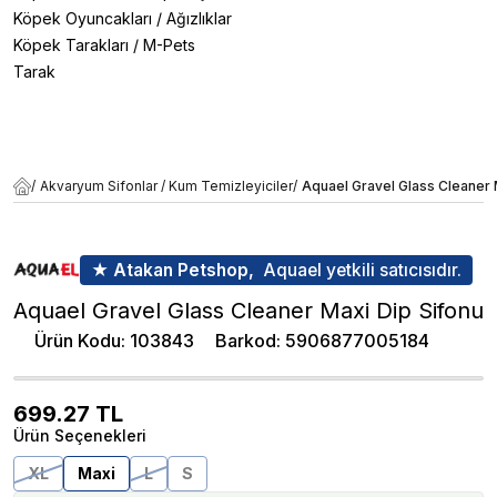
Köpek Oyuncakları
/
Ağızlıklar
Köpek Tarakları
/
M-Pets
Tarak
/
Akvaryum Sifonlar / Kum Temizleyiciler
/
Aquael Gravel Glass Cleaner 
★ Atakan Petshop,
Aquael yetkili satıcısıdır.
Aquael Gravel Glass Cleaner Maxi Dip Sifonu
Ürün Kodu
:
103843
Barkod
:
5906877005184
699.27
TL
Ürün Seçenekleri
XL
Maxi
L
S