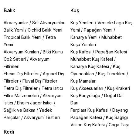
Balık
Kuş
Akvaryumlar
/
Set Akvaryumlar
Kuş Yemleri
/
Versele Laga Kuş
Balık Yemi
/
Cichlid Balık Yemi
Yemi
/
Papağan Yemi
/
Tropical Balık Yemi
/
Tetra
Kanarya Yemi
/
Muhabbet
Yemi
Kuşu Yemleri
Akvaryum Kumları
/
Bitki Kumu
Kuş Kafesi
/
Papağan Kafesi
Co2 Setleri
/
Akvaryum
Muhabbet Kuş Kafesi
/
Filtreleri
Kanarya Kuş Kafesi
/
Kuş
Eheim Dış Filtreler
/
Aquael Dış
Oyuncakları
/
Kuş Tünekleri
/
Filtreler
/
Fluval Dış Filtreler
Kuş Mamaları
Tetra Dış Filtreler
/
Tetra Isıtıcı
Kuş Aksesuarları
/
Kuş Krakeri
Filtre Malzemeleri
/
Akvaryum
Kuş Banyoluğu
/
Doğal Dal
Isıtıcı
/
Eheim Jager Isıtıcı
/
Darı
Sağlık ve Bakım
/
Yedek
Ferplast Kuş Kafesi
/
Dayang
Parçalar
/
Akvaryum Testleri
Papağan Kafesi
/
Kuş Sağlığı
Vision Kuş Kafesi
/
Gaga Taşı
Kedi