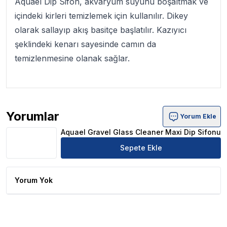
Aquael Dip Sifon
, akvaryum suyunu boşaltmak ve
içindeki kirleri temizlemek için kullanılır.
Dikey
olarak sallayıp akış basitçe başlatılır. Kazıyıcı
şeklindeki kenarı sayesinde camın da
temizlenmesine olanak sağlar.
Yorumlar
Yorum Ekle
Aquael Gravel Glass Cleaner Maxi Dip Sifonu Ürün Yorum
Aquael Gravel Glass Cleaner Maxi Dip Sifonu
Sepete Ekle
Yorum Yok