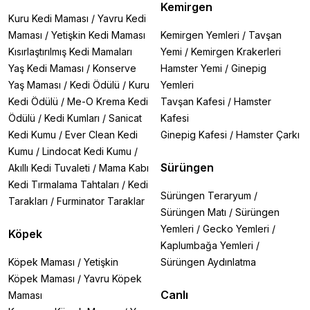
Kemirgen
Kuru Kedi Maması
/
Yavru Kedi
Maması
/
Yetişkin Kedi Maması
Kemirgen Yemleri
/
Tavşan
Kısırlaştırılmış Kedi Mamaları
Yemi
/
Kemirgen Krakerleri
Yaş Kedi Maması
/
Konserve
Hamster Yemi
/
Ginepig
Yaş Maması
/
Kedi Ödülü
/
Kuru
Yemleri
Kedi Ödülü
/
Me-O Krema Kedi
Tavşan Kafesi
/
Hamster
Ödülü
/
Kedi Kumları
/
Sanicat
Kafesi
Kedi Kumu
/
Ever Clean Kedi
Ginepig Kafesi
/
Hamster Çarkı
Kumu
/
Lindocat Kedi Kumu
/
Sürüngen
Akıllı Kedi Tuvaleti
/
Mama Kabı
Kedi Tırmalama Tahtaları
/
Kedi
Sürüngen Teraryum
/
Tarakları
/
Furminator Taraklar
Sürüngen Matı
/
Sürüngen
Yemleri
/
Gecko Yemleri
/
Köpek
Kaplumbağa Yemleri
/
Köpek Maması
/
Yetişkin
Sürüngen Aydınlatma
Köpek Maması
/
Yavru Köpek
Canlı
Maması