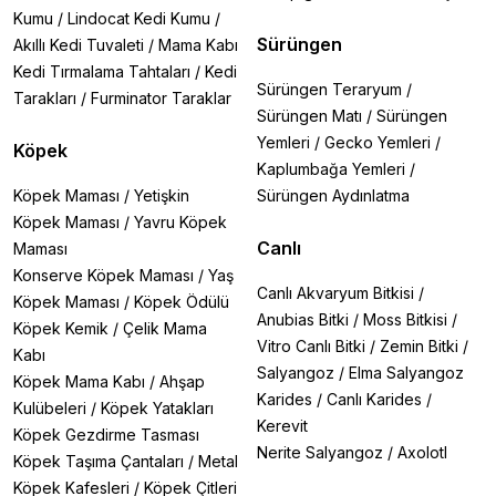
Kumu
/
Lindocat Kedi Kumu
/
Sürüngen
Akıllı Kedi Tuvaleti
/
Mama Kabı
Kedi Tırmalama Tahtaları
/
Kedi
Sürüngen Teraryum
/
Tarakları
/
Furminator Taraklar
Sürüngen Matı
/
Sürüngen
Yemleri
/
Gecko Yemleri
/
Köpek
Kaplumbağa Yemleri
/
Köpek Maması
/
Yetişkin
Sürüngen Aydınlatma
Köpek Maması
/
Yavru Köpek
Canlı
Maması
Konserve Köpek Maması
/
Yaş
Canlı Akvaryum Bitkisi
/
Köpek Maması
/
Köpek Ödülü
Anubias Bitki
/
Moss Bitkisi
/
Köpek Kemik
/
Çelik Mama
Vitro Canlı Bitki
/
Zemin Bitki
/
Kabı
Salyangoz
/
Elma Salyangoz
Köpek Mama Kabı
/
Ahşap
Karides
/
Canlı Karides
/
Kulübeleri
/
Köpek Yatakları
Kerevit
Köpek Gezdirme Tasması
Nerite Salyangoz
/
Axolotl
Köpek Taşıma Çantaları
/
Metal
Köpek Kafesleri
/
Köpek Çitleri