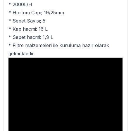
* 2000L/H
* Hortum Çapı; 19/25mm
* Sepet Sayısı; 5
* Kap hacmi: 16 L
* Sepet hacmi: 1,9 L
* Filtre malzemeleri ile kuruluma hazır olarak
gelmektedir.