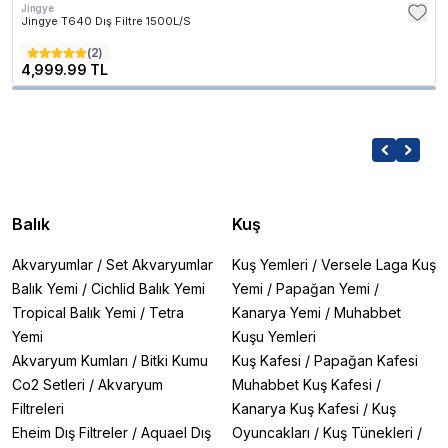
Jingye
Jingye T640 Dış Filtre 1500L/S
(
2
)
4,999.99 TL
Balık
Kuş
Akvaryumlar
/
Set Akvaryumlar
Kuş Yemleri
/
Versele Laga Kuş
Balık Yemi
/
Cichlid Balık Yemi
Yemi
/
Papağan Yemi
/
Tropical Balık Yemi
/
Tetra
Kanarya Yemi
/
Muhabbet
Yemi
Kuşu Yemleri
Akvaryum Kumları
/
Bitki Kumu
Kuş Kafesi
/
Papağan Kafesi
Co2 Setleri
/
Akvaryum
Muhabbet Kuş Kafesi
/
Filtreleri
Kanarya Kuş Kafesi
/
Kuş
Eheim Dış Filtreler
/
Aquael Dış
Oyuncakları
/
Kuş Tünekleri
/