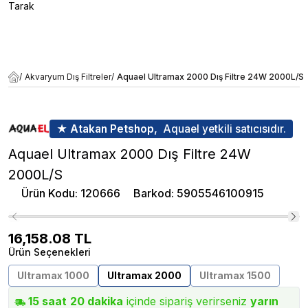
Tarak
/
Akvaryum Dış Filtreler
/
Aquael Ultramax 2000 Dış Filtre 24W 2000L/S
★ Atakan Petshop,
Aquael yetkili satıcısıdır.
Aquael Ultramax 2000 Dış Filtre 24W
2000L/S
Ürün Kodu
:
120666
Barkod
:
5905546100915
16,158.08
TL
Ürün Seçenekleri
Ultramax 1000
Ultramax 2000
Ultramax 1500
15
saat
20
dakika
içinde sipariş verirseniz
yarın