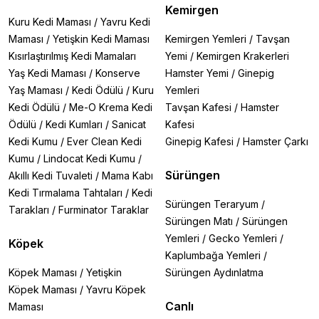
Kemirgen
Kuru Kedi Maması
/
Yavru Kedi
Maması
/
Yetişkin Kedi Maması
Kemirgen Yemleri
/
Tavşan
Kısırlaştırılmış Kedi Mamaları
Yemi
/
Kemirgen Krakerleri
Yaş Kedi Maması
/
Konserve
Hamster Yemi
/
Ginepig
Yaş Maması
/
Kedi Ödülü
/
Kuru
Yemleri
Kedi Ödülü
/
Me-O Krema Kedi
Tavşan Kafesi
/
Hamster
Ödülü
/
Kedi Kumları
/
Sanicat
Kafesi
Kedi Kumu
/
Ever Clean Kedi
Ginepig Kafesi
/
Hamster Çarkı
Kumu
/
Lindocat Kedi Kumu
/
Sürüngen
Akıllı Kedi Tuvaleti
/
Mama Kabı
Kedi Tırmalama Tahtaları
/
Kedi
Sürüngen Teraryum
/
Tarakları
/
Furminator Taraklar
Sürüngen Matı
/
Sürüngen
Yemleri
/
Gecko Yemleri
/
Köpek
Kaplumbağa Yemleri
/
Köpek Maması
/
Yetişkin
Sürüngen Aydınlatma
Köpek Maması
/
Yavru Köpek
Canlı
Maması