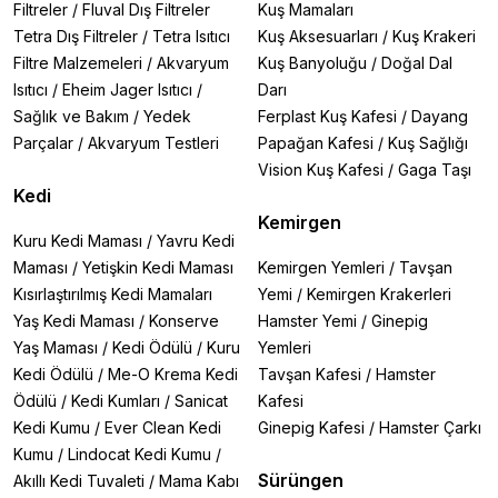
Filtreler
/
Fluval Dış Filtreler
Kuş Mamaları
Tetra Dış Filtreler
/
Tetra Isıtıcı
Kuş Aksesuarları
/
Kuş Krakeri
Filtre Malzemeleri
/
Akvaryum
Kuş Banyoluğu
/
Doğal Dal
Isıtıcı
/
Eheim Jager Isıtıcı
/
Darı
Sağlık ve Bakım
/
Yedek
Ferplast Kuş Kafesi
/
Dayang
Parçalar
/
Akvaryum Testleri
Papağan Kafesi
/
Kuş Sağlığı
Vision Kuş Kafesi
/
Gaga Taşı
Kedi
Kemirgen
Kuru Kedi Maması
/
Yavru Kedi
Maması
/
Yetişkin Kedi Maması
Kemirgen Yemleri
/
Tavşan
Kısırlaştırılmış Kedi Mamaları
Yemi
/
Kemirgen Krakerleri
Yaş Kedi Maması
/
Konserve
Hamster Yemi
/
Ginepig
Yaş Maması
/
Kedi Ödülü
/
Kuru
Yemleri
Kedi Ödülü
/
Me-O Krema Kedi
Tavşan Kafesi
/
Hamster
Ödülü
/
Kedi Kumları
/
Sanicat
Kafesi
Kedi Kumu
/
Ever Clean Kedi
Ginepig Kafesi
/
Hamster Çarkı
Kumu
/
Lindocat Kedi Kumu
/
Sürüngen
Akıllı Kedi Tuvaleti
/
Mama Kabı