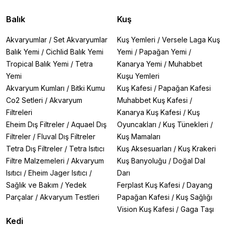
Balık
Kuş
Akvaryumlar
/
Set Akvaryumlar
Kuş Yemleri
/
Versele Laga Kuş
Balık Yemi
/
Cichlid Balık Yemi
Yemi
/
Papağan Yemi
/
Tropical Balık Yemi
/
Tetra
Kanarya Yemi
/
Muhabbet
Yemi
Kuşu Yemleri
Akvaryum Kumları
/
Bitki Kumu
Kuş Kafesi
/
Papağan Kafesi
Co2 Setleri
/
Akvaryum
Muhabbet Kuş Kafesi
/
Filtreleri
Kanarya Kuş Kafesi
/
Kuş
Eheim Dış Filtreler
/
Aquael Dış
Oyuncakları
/
Kuş Tünekleri
/
Filtreler
/
Fluval Dış Filtreler
Kuş Mamaları
Tetra Dış Filtreler
/
Tetra Isıtıcı
Kuş Aksesuarları
/
Kuş Krakeri
Filtre Malzemeleri
/
Akvaryum
Kuş Banyoluğu
/
Doğal Dal
Isıtıcı
/
Eheim Jager Isıtıcı
/
Darı
Sağlık ve Bakım
/
Yedek
Ferplast Kuş Kafesi
/
Dayang
Parçalar
/
Akvaryum Testleri
Papağan Kafesi
/
Kuş Sağlığı
Vision Kuş Kafesi
/
Gaga Taşı
Kedi