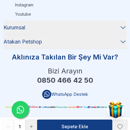
Instagram
Youtube
Kurumsal
Atakan Petshop
Aklınıza Takılan Bir Şey Mi Var?
Bizi Arayın
0850 466 42 50
WhatsApp Destek
Sepete Ekle
Sepete Ekle
Atakan Petshop - 2025 Tüm Hakları Saklıdır
| Reliefers Digital