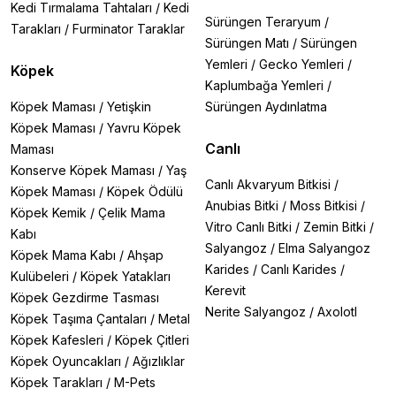
Kedi Tırmalama Tahtaları
/
Kedi
Sürüngen Teraryum
/
Tarakları
/
Furminator Taraklar
Sürüngen Matı
/
Sürüngen
Yemleri
/
Gecko Yemleri
/
Köpek
Kaplumbağa Yemleri
/
Köpek Maması
/
Yetişkin
Sürüngen Aydınlatma
Köpek Maması
/
Yavru Köpek
Canlı
Maması
Konserve Köpek Maması
/
Yaş
Canlı Akvaryum Bitkisi
/
Köpek Maması
/
Köpek Ödülü
Anubias Bitki
/
Moss Bitkisi
/
Köpek Kemik
/
Çelik Mama
Vitro Canlı Bitki
/
Zemin Bitki
/
Kabı
Salyangoz
/
Elma Salyangoz
Köpek Mama Kabı
/
Ahşap
Karides
/
Canlı Karides
/
Kulübeleri
/
Köpek Yatakları
Kerevit
Köpek Gezdirme Tasması
Nerite Salyangoz
/
Axolotl
Köpek Taşıma Çantaları
/
Metal
Köpek Kafesleri
/
Köpek Çitleri
Köpek Oyuncakları
/
Ağızlıklar
Köpek Tarakları
/
M-Pets