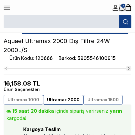
2
/
Akvaryum Dış Filtreler
/
Aquael Ultramax 2000 Dış Filtre 24W 2000L/S
★ Atakan Petshop,
Aquael yetkili satıcısıdır.
Aquael Ultramax 2000 Dış Filtre 24W
2000L/S
Ürün Kodu
:
120666
Barkod
:
5905546100915
16,158.08
TL
Ürün Seçenekleri
Ultramax 1000
Ultramax 2000
Ultramax 1500
15
saat
20
dakika
içinde sipariş verirseniz
yarın
kargoda!
Kargoya Teslim