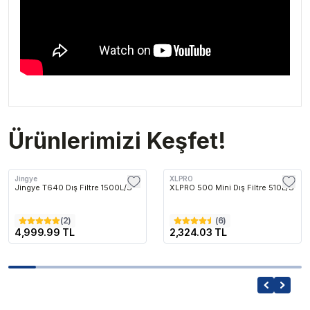
Ürünlerimizi Keşfet!
Jingye
XLPRO
Jingye T640 Dış Filtre 1500L/S
XLPRO 500 Mini Dış Filtre 510L/S
(
2
)
(
6
)
4,999.99 TL
2,324.03 TL