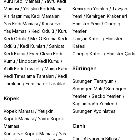
Kuru Kedi Maması
/
Yavru Kedi
Maması
/
Yetişkin Kedi Maması
Kemirgen Yemleri
/
Tavşan
Kısırlaştırılmış Kedi Mamaları
Yemi
/
Kemirgen Krakerleri
Yaş Kedi Maması
/
Konserve
Hamster Yemi
/
Ginepig
Yaş Maması
/
Kedi Ödülü
/
Kuru
Yemleri
Kedi Ödülü
/
Me-O Krema Kedi
Tavşan Kafesi
/
Hamster
Ödülü
/
Kedi Kumları
/
Sanicat
Kafesi
Kedi Kumu
/
Ever Clean Kedi
Ginepig Kafesi
/
Hamster Çarkı
Kumu
/
Lindocat Kedi Kumu
/
Sürüngen
Akıllı Kedi Tuvaleti
/
Mama Kabı
Kedi Tırmalama Tahtaları
/
Kedi
Sürüngen Teraryum
/
Tarakları
/
Furminator Taraklar
Sürüngen Matı
/
Sürüngen
Yemleri
/
Gecko Yemleri
/
Köpek
Kaplumbağa Yemleri
/
Köpek Maması
/
Yetişkin
Sürüngen Aydınlatma
Köpek Maması
/
Yavru Köpek
Canlı
Maması
Konserve Köpek Maması
/
Yaş
Canlı Akvaryum Bitkisi
/