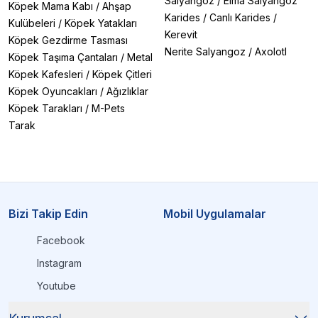
Salyangoz
/
Elma Salyangoz
Köpek Mama Kabı
/
Ahşap
Karides
/
Canlı Karides
/
Kulübeleri
/
Köpek Yatakları
Kerevit
Köpek Gezdirme Tasması
Nerite Salyangoz
/
Axolotl
Köpek Taşıma Çantaları
/
Metal
Köpek Kafesleri
/
Köpek Çitleri
Köpek Oyuncakları
/
Ağızlıklar
Köpek Tarakları
/
M-Pets
Tarak
Bizi Takip Edin
Mobil Uygulamalar
Facebook
Instagram
Youtube