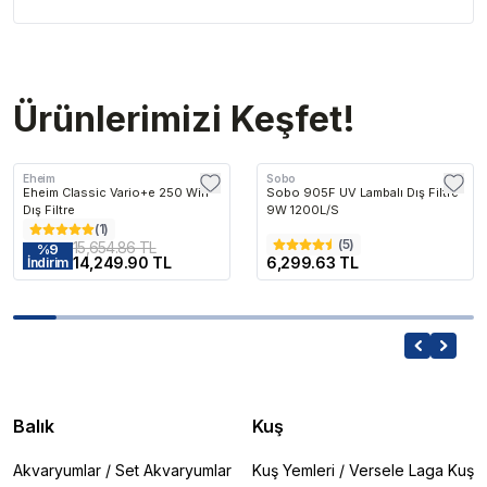
Ürünlerimizi Keşfet!
Eheim
Sobo
Eheim Classic Vario+e 250 Wifi
Sobo 905F UV Lambalı Dış Filtre
Dış Filtre
9W 1200L/S
(
1
)
(
5
)
15,654.86 TL
%
9
14,249.90 TL
6,299.63 TL
İndirim
Balık
Kuş
Akvaryumlar
/
Set Akvaryumlar
Kuş Yemleri
/
Versele Laga Kuş