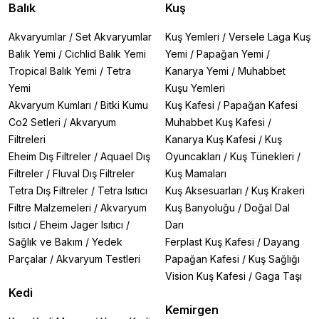
Balık
Kuş
Akvaryumlar
/
Set Akvaryumlar
Kuş Yemleri
/
Versele Laga Kuş
Balık Yemi
/
Cichlid Balık Yemi
Yemi
/
Papağan Yemi
/
Tropical Balık Yemi
/
Tetra
Kanarya Yemi
/
Muhabbet
Yemi
Kuşu Yemleri
Akvaryum Kumları
/
Bitki Kumu
Kuş Kafesi
/
Papağan Kafesi
Co2 Setleri
/
Akvaryum
Muhabbet Kuş Kafesi
/
Filtreleri
Kanarya Kuş Kafesi
/
Kuş
Eheim Dış Filtreler
/
Aquael Dış
Oyuncakları
/
Kuş Tünekleri
/
Filtreler
/
Fluval Dış Filtreler
Kuş Mamaları
Tetra Dış Filtreler
/
Tetra Isıtıcı
Kuş Aksesuarları
/
Kuş Krakeri
Filtre Malzemeleri
/
Akvaryum
Kuş Banyoluğu
/
Doğal Dal
Isıtıcı
/
Eheim Jager Isıtıcı
/
Darı
Sağlık ve Bakım
/
Yedek
Ferplast Kuş Kafesi
/
Dayang
Parçalar
/
Akvaryum Testleri
Papağan Kafesi
/
Kuş Sağlığı
Vision Kuş Kafesi
/
Gaga Taşı
Kedi
Kemirgen