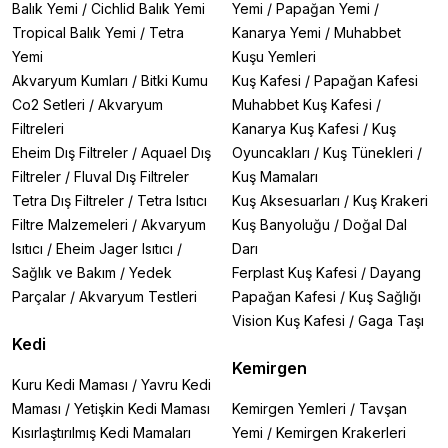
Balık Yemi
/
Cichlid Balık Yemi
Yemi
/
Papağan Yemi
/
Tropical Balık Yemi
/
Tetra
Kanarya Yemi
/
Muhabbet
Yemi
Kuşu Yemleri
Akvaryum Kumları
/
Bitki Kumu
Kuş Kafesi
/
Papağan Kafesi
Co2 Setleri
/
Akvaryum
Muhabbet Kuş Kafesi
/
Filtreleri
Kanarya Kuş Kafesi
/
Kuş
Eheim Dış Filtreler
/
Aquael Dış
Oyuncakları
/
Kuş Tünekleri
/
Filtreler
/
Fluval Dış Filtreler
Kuş Mamaları
Tetra Dış Filtreler
/
Tetra Isıtıcı
Kuş Aksesuarları
/
Kuş Krakeri
Filtre Malzemeleri
/
Akvaryum
Kuş Banyoluğu
/
Doğal Dal
Isıtıcı
/
Eheim Jager Isıtıcı
/
Darı
Sağlık ve Bakım
/
Yedek
Ferplast Kuş Kafesi
/
Dayang
Parçalar
/
Akvaryum Testleri
Papağan Kafesi
/
Kuş Sağlığı
Vision Kuş Kafesi
/
Gaga Taşı
Kedi
Kemirgen
Kuru Kedi Maması
/
Yavru Kedi
Maması
/
Yetişkin Kedi Maması
Kemirgen Yemleri
/
Tavşan
Kısırlaştırılmış Kedi Mamaları
Yemi
/
Kemirgen Krakerleri