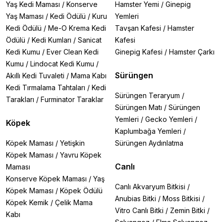
Yaş Kedi Maması
/
Konserve
Hamster Yemi
/
Ginepig
Yaş Maması
/
Kedi Ödülü
/
Kuru
Yemleri
Kedi Ödülü
/
Me-O Krema Kedi
Tavşan Kafesi
/
Hamster
Ödülü
/
Kedi Kumları
/
Sanicat
Kafesi
Kedi Kumu
/
Ever Clean Kedi
Ginepig Kafesi
/
Hamster Çarkı
Kumu
/
Lindocat Kedi Kumu
/
Sürüngen
Akıllı Kedi Tuvaleti
/
Mama Kabı
Kedi Tırmalama Tahtaları
/
Kedi
Sürüngen Teraryum
/
Tarakları
/
Furminator Taraklar
Sürüngen Matı
/
Sürüngen
Yemleri
/
Gecko Yemleri
/
Köpek
Kaplumbağa Yemleri
/
Köpek Maması
/
Yetişkin
Sürüngen Aydınlatma
Köpek Maması
/
Yavru Köpek
Canlı
Maması
Konserve Köpek Maması
/
Yaş
Canlı Akvaryum Bitkisi
/
Köpek Maması
/
Köpek Ödülü
Anubias Bitki
/
Moss Bitkisi
/
Köpek Kemik
/
Çelik Mama
Vitro Canlı Bitki
/
Zemin Bitki
/
Kabı