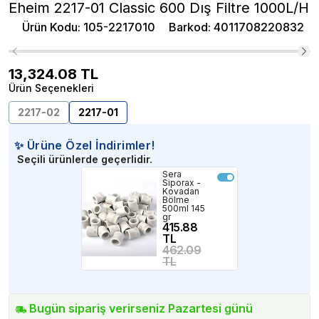
Eheim 2217-01 Classic 600 Dış Filtre 1000L/H
Ürün Kodu
:
105-2217010
Barkod
:
4011708220832
13,324.08
TL
Ürün Seçenekleri
2217-02
2217-01
✨ Ürüne Özel İndirimler!
Seçili ürünlerde geçerlidir.
Sera
Siporax -
Kovadan
Bölme
500ml 145
gr
415.88
TL
462.09
TL
Bugün sipariş verirseniz Pazartesi günü