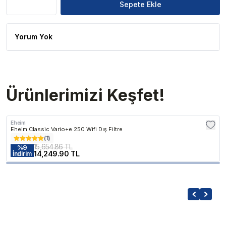
Sepete Ekle
Yorum Yok
Ürünlerimizi Keşfet!
Eheim
Eheim Classic Vario+e 250 Wifi Dış Filtre
(
1
)
15,654.86 TL
%
9
14,249.90 TL
İndirim