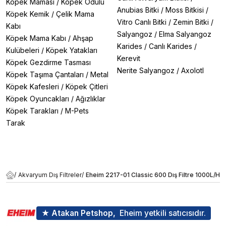
Köpek Maması
/
Köpek Ödülü
Anubias Bitki
/
Moss Bitkisi
/
Köpek Kemik
/
Çelik Mama
Vitro Canlı Bitki
/
Zemin Bitki
/
Kabı
Salyangoz
/
Elma Salyangoz
Köpek Mama Kabı
/
Ahşap
Karides
/
Canlı Karides
/
Kulübeleri
/
Köpek Yatakları
Kerevit
Köpek Gezdirme Tasması
Nerite Salyangoz
/
Axolotl
Köpek Taşıma Çantaları
/
Metal
Köpek Kafesleri
/
Köpek Çitleri
Köpek Oyuncakları
/
Ağızlıklar
Köpek Tarakları
/
M-Pets
Tarak
/
Akvaryum Dış Filtreler
/
Eheim 2217-01 Classic 600 Dış Filtre 1000L/H
★ Atakan Petshop,
Eheim yetkili satıcısıdır.