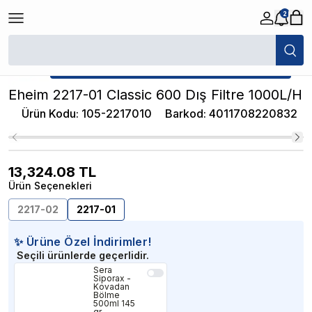
2
/
Akvaryum Dış Filtreler
/
Eheim 2217-01 Classic 600 Dış Filtre 1000L/H
★ Atakan Petshop,
Eheim yetkili satıcısıdır.
Eheim 2217-01 Classic 600 Dış Filtre 1000L/H
Ürün Kodu
:
105-2217010
Barkod
:
4011708220832
13,324.08
TL
Ürün Seçenekleri
2217-02
2217-01
✨ Ürüne Özel İndirimler!
Seçili ürünlerde geçerlidir.
Sera
Siporax -
Kovadan
Bölme
500ml 145
gr