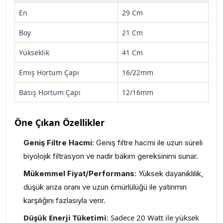
En
29 Cm
Boy
21 Cm
Yükseklik
41 Cm
Emiş Hortum Çapı
16/22mm
Basış Hortum Çapı
12/16mm
Öne Çıkan Özellikler
Geniş Filtre Hacmi
: Geniş filtre hacmi ile uzun süreli
biyolojik filtrasyon ve nadir bakım gereksinimi sunar.
Mükemmel Fiyat/Performans
: Yüksek dayanıklılık,
düşük arıza oranı ve uzun ömürlülüğü ile yatırımın
karşılığını fazlasıyla verir.
Düşük Enerji Tüketimi
: Sadece 20 Watt ile yüksek