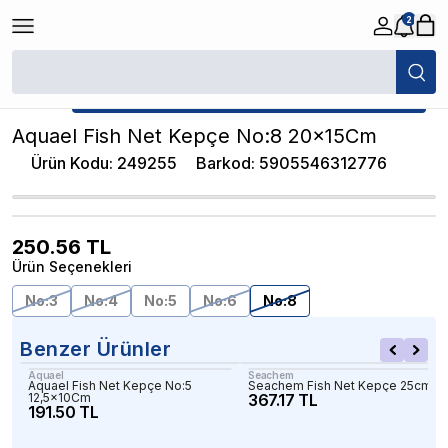
2
/
Akvaryum Kepçeleri
/
Aquael Fish Net Kepçe No:8 20x15Cm
★ Atakan Petshop,
Aquael yetkili satıcısıdır.
Aquael Fish Net Kepçe No:8 20x15Cm
Ürün Kodu
:
249255
Barkod
:
5905546312776
250.56
TL
Ürün Seçenekleri
No:3
No:4
No:5
No:6
No:8
Benzer Ürünler
Aquael
Seachem
Aquael Fish Net Kepçe No:5
Seachem Fish Net Kepçe 25cm
12,5x10Cm
367.17 TL
191.50 TL