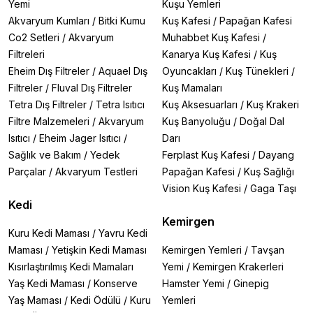
Yemi
Kuşu Yemleri
Akvaryum Kumları
/
Bitki Kumu
Kuş Kafesi
/
Papağan Kafesi
Co2 Setleri
/
Akvaryum
Muhabbet Kuş Kafesi
/
Filtreleri
Kanarya Kuş Kafesi
/
Kuş
Eheim Dış Filtreler
/
Aquael Dış
Oyuncakları
/
Kuş Tünekleri
/
Filtreler
/
Fluval Dış Filtreler
Kuş Mamaları
Tetra Dış Filtreler
/
Tetra Isıtıcı
Kuş Aksesuarları
/
Kuş Krakeri
Filtre Malzemeleri
/
Akvaryum
Kuş Banyoluğu
/
Doğal Dal
Isıtıcı
/
Eheim Jager Isıtıcı
/
Darı
Sağlık ve Bakım
/
Yedek
Ferplast Kuş Kafesi
/
Dayang
Parçalar
/
Akvaryum Testleri
Papağan Kafesi
/
Kuş Sağlığı
Vision Kuş Kafesi
/
Gaga Taşı
Kedi
Kemirgen
Kuru Kedi Maması
/
Yavru Kedi
Maması
/
Yetişkin Kedi Maması
Kemirgen Yemleri
/
Tavşan
Kısırlaştırılmış Kedi Mamaları
Yemi
/
Kemirgen Krakerleri
Yaş Kedi Maması
/
Konserve
Hamster Yemi
/
Ginepig
Yaş Maması
/
Kedi Ödülü
/
Kuru
Yemleri