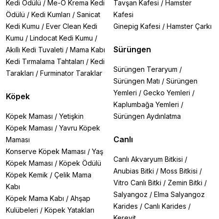
Kedi Ödülü
/
Me-O Krema Kedi
Tavşan Kafesi
/
Hamster
Ödülü
/
Kedi Kumları
/
Sanicat
Kafesi
Kedi Kumu
/
Ever Clean Kedi
Ginepig Kafesi
/
Hamster Çarkı
Kumu
/
Lindocat Kedi Kumu
/
Sürüngen
Akıllı Kedi Tuvaleti
/
Mama Kabı
Kedi Tırmalama Tahtaları
/
Kedi
Sürüngen Teraryum
/
Tarakları
/
Furminator Taraklar
Sürüngen Matı
/
Sürüngen
Yemleri
/
Gecko Yemleri
/
Köpek
Kaplumbağa Yemleri
/
Köpek Maması
/
Yetişkin
Sürüngen Aydınlatma
Köpek Maması
/
Yavru Köpek
Canlı
Maması
Konserve Köpek Maması
/
Yaş
Canlı Akvaryum Bitkisi
/
Köpek Maması
/
Köpek Ödülü
Anubias Bitki
/
Moss Bitkisi
/
Köpek Kemik
/
Çelik Mama
Vitro Canlı Bitki
/
Zemin Bitki
/
Kabı
Salyangoz
/
Elma Salyangoz
Köpek Mama Kabı
/
Ahşap
Karides
/
Canlı Karides
/
Kulübeleri
/
Köpek Yatakları
Kerevit