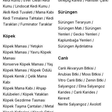
Kedi Kumu
/
Ever Clean Kedi
Ginepig Kafesi
/
Hamster Çarkı
Kumu
/
Lindocat Kedi Kumu
/
Sürüngen
Akıllı Kedi Tuvaleti
/
Mama Kabı
Kedi Tırmalama Tahtaları
/
Kedi
Sürüngen Teraryum
/
Tarakları
/
Furminator Taraklar
Sürüngen Matı
/
Sürüngen
Yemleri
/
Gecko Yemleri
/
Köpek
Kaplumbağa Yemleri
/
Köpek Maması
/
Yetişkin
Sürüngen Aydınlatma
Köpek Maması
/
Yavru Köpek
Canlı
Maması
Konserve Köpek Maması
/
Yaş
Canlı Akvaryum Bitkisi
/
Köpek Maması
/
Köpek Ödülü
Anubias Bitki
/
Moss Bitkisi
/
Köpek Kemik
/
Çelik Mama
Vitro Canlı Bitki
/
Zemin Bitki
/
Kabı
Salyangoz
/
Elma Salyangoz
Köpek Mama Kabı
/
Ahşap
Karides
/
Canlı Karides
/
Kulübeleri
/
Köpek Yatakları
Kerevit
Köpek Gezdirme Tasması
Nerite Salyangoz
/
Axolotl
Köpek Taşıma Çantaları
/
Metal