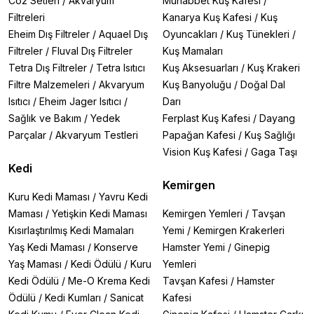
Co2 Setleri
/
Akvaryum
Muhabbet Kuş Kafesi
/
Filtreleri
Kanarya Kuş Kafesi
/
Kuş
Eheim Dış Filtreler
/
Aquael Dış
Oyuncakları
/
Kuş Tünekleri
/
Filtreler
/
Fluval Dış Filtreler
Kuş Mamaları
Tetra Dış Filtreler
/
Tetra Isıtıcı
Kuş Aksesuarları
/
Kuş Krakeri
Filtre Malzemeleri
/
Akvaryum
Kuş Banyoluğu
/
Doğal Dal
Isıtıcı
/
Eheim Jager Isıtıcı
/
Darı
Sağlık ve Bakım
/
Yedek
Ferplast Kuş Kafesi
/
Dayang
Parçalar
/
Akvaryum Testleri
Papağan Kafesi
/
Kuş Sağlığı
Vision Kuş Kafesi
/
Gaga Taşı
Kedi
Kemirgen
Kuru Kedi Maması
/
Yavru Kedi
Maması
/
Yetişkin Kedi Maması
Kemirgen Yemleri
/
Tavşan
Kısırlaştırılmış Kedi Mamaları
Yemi
/
Kemirgen Krakerleri
Yaş Kedi Maması
/
Konserve
Hamster Yemi
/
Ginepig
Yaş Maması
/
Kedi Ödülü
/
Kuru
Yemleri
Kedi Ödülü
/
Me-O Krema Kedi
Tavşan Kafesi
/
Hamster
Ödülü
/
Kedi Kumları
/
Sanicat
Kafesi