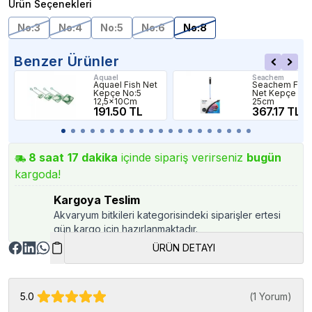
Ürün Seçenekleri
No:3
No:4
No:5
No:6
No:8
Benzer Ürünler
Aquael
Seachem
Aquael Fish Net
Seachem Fish
Kepçe No:5
Net Kepçe
12,5x10Cm
25cm
191.50 TL
367.17 TL
8
saat
17
dakika
içinde sipariş verirseniz
bugün
kargoda!
Kargoya Teslim
Akvaryum bitkileri kategorisindeki siparişler ertesi
gün kargo için hazırlanmaktadır.
ÜRÜN DETAYI
5.0
(
1 Yorum
)