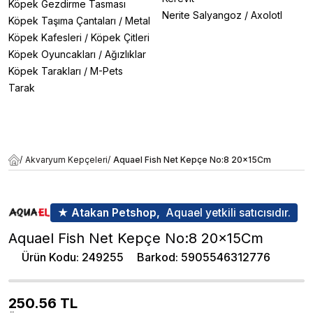
Köpek Gezdirme Tasması
Nerite Salyangoz
/
Axolotl
Köpek Taşıma Çantaları
/
Metal
Köpek Kafesleri
/
Köpek Çitleri
Köpek Oyuncakları
/
Ağızlıklar
Köpek Tarakları
/
M-Pets
Tarak
/
Akvaryum Kepçeleri
/
Aquael Fish Net Kepçe No:8 20x15Cm
★ Atakan Petshop,
Aquael yetkili satıcısıdır.
Aquael Fish Net Kepçe No:8 20x15Cm
Ürün Kodu
:
249255
Barkod
:
5905546312776
250.56
TL