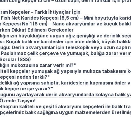
um Long Kepçe 15 cm – Uzun saplı, derin tanklar için pra
rım Kepçeler – Farklı İhtiyaçlar İçin
ish Net Karides Kepçesi (8,5 cm) – Mini boyutuyla karide
 Kepçesi No:1 (8 cm) – Nano akvaryumlar ve küçük balıkla
ken Dikkat Edilmesi Gerekenler
ığınızın büyüklüğüne uygun ağız genişliği ve derinlik seç
ı: Küçük balık ve karidesler için ince delikli, büyük balıkla
ğu: Derin akvaryumlar için teleskopik veya uzun saplı m
Paslanmaz çelik çerçeve ve yumuşak, balığa zarar ver
 Sorular (SSS)
ığın mukozasına zarar verir mi?"
iteli kepçeler yumuşak ağ yapısıyla mukoza tabakasını ko
epçesi neden farklı?"
elikli ağ yapısına sahiptir, karideslerin kaçmasını önler ve
k kepçe ne işe yarar?"
uğunu ayarlayarak derin akvaryumlarda kolayca balık ya
ı Özenle Taşıyın!
hop’un kaliteli ve çeşitli akvaryum kepçeleri ile balık tr
çelerimiz balık sağlığına uygun malzemelerden üretilmişti