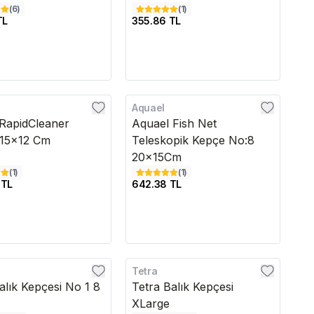
(
6
)
(
1
)
TL
355.86 TL
Aquael
edava
RapidCleaner
Aquael Fish Net
 15x12 Cm
Teleskopik Kepçe No:8
20x15Cm
(
1
)
(
1
)
 TL
642.38 TL
Tetra
alık Kepçesi No 1 8
Tetra Balık Kepçesi
XLarge