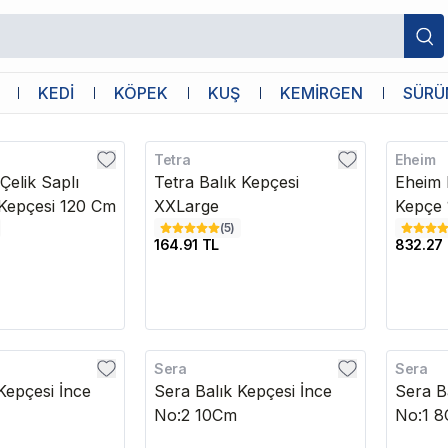
eri
KEDİ
KÖPEK
KUŞ
KEMİRGEN
SÜRÜ
Tetra
Eheim
Kargo B
Çelik Saplı
Tetra Balık Kepçesi
Eheim 
Kepçesi 120 Cm
XXLarge
Kepçe
(
5
)
164.91 TL
832.27
Sera
Sera
Kepçesi İnce
Sera Balık Kepçesi İnce
Sera B
No:2 10Cm
No:1 