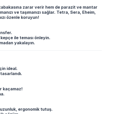
 tabakasına zarar verir hem de parazit ve mantar
lamanızı ve taşımanızı sağlar. Tetra, Sera, Eheim,
ızı özenle koruyun!
nsfer.
, kepçe ile teması önleyin.
okmadan yakalayın.
in ideal.
tasarlandı.
ar kaçamaz!
ma.
 uzunluk, ergonomik tutuş.