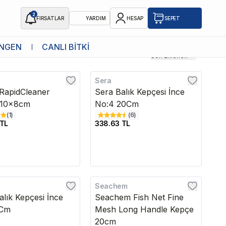
2
FIRSATLAR
YARDIM
HESAP
SEPET
NGEN
CANLI BİTKİ
Son Eklenen
Sera
edava
RapidCleaner
Sera Balık Kepçesi İnce
 10x8cm
No:4 20Cm
(
1
)
(
6
)
 TL
338.63 TL
Seachem
alık Kepçesi İnce
Seachem Fish Net Fine
8Cm
Mesh Long Handle Kepçe
20cm