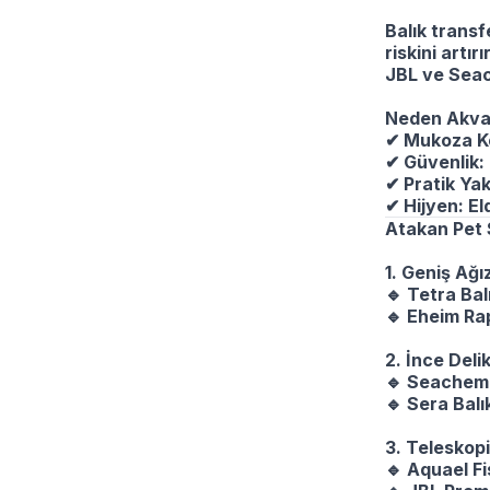
Balık trans
riskini artı
JBL ve Seac
Neden Akvar
✔
Mukoza Ko
✔
Güvenlik: D
✔
Pratik Yak
✔
Hijyen: El
Atakan Pet 
1. Geniş Ağı
🔹
Tetra Balı
🔹
Eheim Rapi
2. İnce Deli
🔹
Seachem F
🔹
Sera Balı
3. Teleskopi
🔹
Aquael Fi