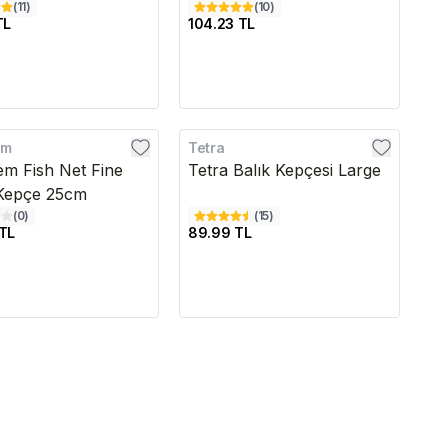
(
11
)
(
10
)
TL
104.23 TL
em
Tetra
m Fish Net Fine
Tetra Balık Kepçesi Large
Kepçe 25cm
(
0
)
(
15
)
TL
89.99 TL