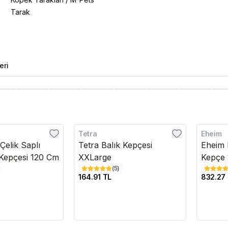
Tarak
eri
Tetra
Eheim
Kargo B
Çelik Saplı
Tetra Balık Kepçesi
Eheim 
Kepçesi 120 Cm
XXLarge
Kepçe
(
5
)
164.91 TL
832.27