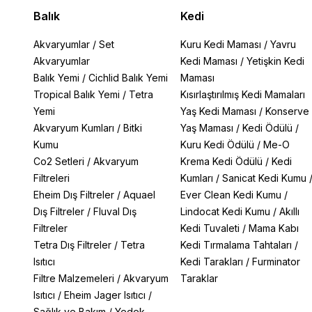
Balık
Kedi
Akvaryumlar
/
Set
Kuru Kedi Maması
/
Yavru
Akvaryumlar
Kedi Maması
/
Yetişkin Kedi
Balık Yemi
/
Cichlid Balık Yemi
Maması
Tropical Balık Yemi
/
Tetra
Kısırlaştırılmış Kedi Mamaları
Yemi
Yaş Kedi Maması
/
Konserve
Akvaryum Kumları
/
Bitki
Yaş Maması
/
Kedi Ödülü
/
Kumu
Kuru Kedi Ödülü
/
Me-O
Co2 Setleri
/
Akvaryum
Krema Kedi Ödülü
/
Kedi
Filtreleri
Kumları
/
Sanicat Kedi Kumu
Eheim Dış Filtreler
/
Aquael
Ever Clean Kedi Kumu
/
Dış Filtreler
/
Fluval Dış
Lindocat Kedi Kumu
/
Akıllı
Filtreler
Kedi Tuvaleti
/
Mama Kabı
Tetra Dış Filtreler
/
Tetra
Kedi Tırmalama Tahtaları
/
Isıtıcı
Kedi Tarakları
/
Furminator
Filtre Malzemeleri
/
Akvaryum
Taraklar
Isıtıcı
/
Eheim Jager Isıtıcı
/
Sağlık ve Bakım
/
Yedek