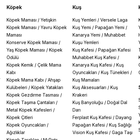
Köpek
Kuş
Köpek Maması
/
Yetişkin
Kuş Yemleri
/
Versele Laga
Köpek Maması
/
Yavru Köpek
Kuş Yemi
/
Papağan Yemi
/
Maması
Kanarya Yemi
/
Muhabbet
Konserve Köpek Maması
/
Kuşu Yemleri
Yaş Köpek Maması
/
Köpek
Kuş Kafesi
/
Papağan Kafesi
Ödülü
Muhabbet Kuş Kafesi
/
Köpek Kemik
/
Çelik Mama
Kanarya Kuş Kafesi
/
Kuş
Kabı
Oyuncakları
/
Kuş Tünekleri
/
/
Köpek Mama Kabı
/
Ahşap
Kuş Mamaları
Kulübeleri
/
Köpek Yatakları
Kuş Aksesuarları
/
Kuş
Köpek Gezdirme Tasması
/
Krakeri
Köpek Taşıma Çantaları
/
Kuş Banyoluğu
/
Doğal Dal
Metal Köpek Kafesleri
/
Darı
Köpek Çitleri
Ferplast Kuş Kafesi
/
Dayang
Köpek Oyuncakları
/
Papağan Kafesi
/
Kuş Sağlığı
Ağızlıklar
Vision Kuş Kafesi
/
Gaga Taşı
Köpek Tarakları
/
M-Pets