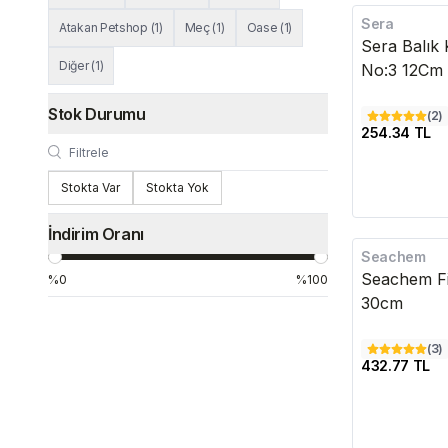
Sera
Atakan Petshop
(
1
)
Meç
(
1
)
Oase
(
1
)
Sera Balık 
Diğer
(
1
)
No:3 12Cm
Stok Durumu
(
2
)
254.34 TL
Stokta Var
Stokta Yok
İndirim Oranı
Seachem
Seachem Fi
%0
%100
30cm
(
3
)
432.77 TL