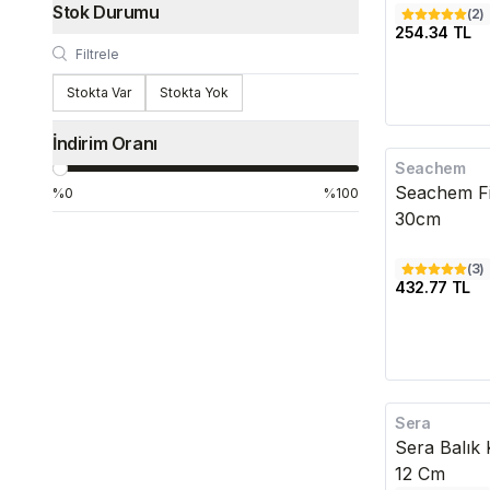
Stok Durumu
(
2
)
254.34 TL
Stokta Var
Stokta Yok
İndirim Oranı
Seachem
Seachem Fi
%0
%100
30cm
(
3
)
432.77 TL
Sera
Sera Balık
12 Cm