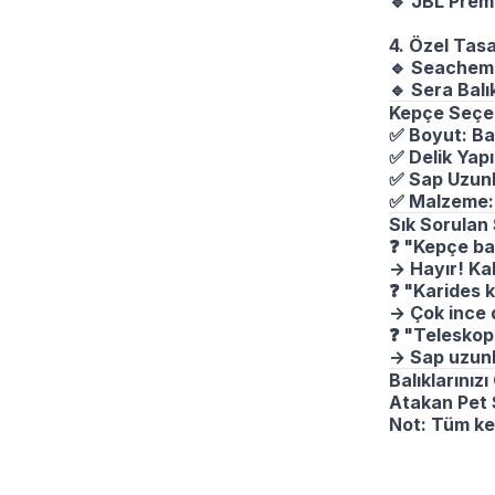
🔹
JBL Premi
4. Özel Tasa
🔹
Seachem F
🔹
Sera Balık
Kepçe Seçer
✅
Boyut: Bal
✅
Delik Yapıs
✅
Sap Uzunlu
✅
Malzeme: 
Sık Sorulan
❓
"Kepçe bal
→ Hayır! Kal
❓
"Karides k
→ Çok ince d
❓
"Teleskopi
→ Sap uzunl
Balıklarınız
Atakan Pet S
Not: Tüm kep