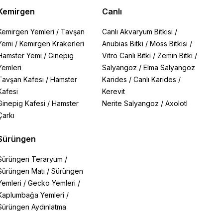
Kemirgen
Canlı
Kemirgen Yemleri
/
Tavşan
Canlı Akvaryum Bitkisi
/
Yemi
/
Kemirgen Krakerleri
Anubias Bitki
/
Moss Bitkisi
/
Hamster Yemi
/
Ginepig
Vitro Canlı Bitki
/
Zemin Bitki
/
Yemleri
Salyangoz
/
Elma Salyangoz
Tavşan Kafesi
/
Hamster
Karides
/
Canlı Karides
/
Kafesi
Kerevit
Ginepig Kafesi
/
Hamster
Nerite Salyangoz
/
Axolotl
Çarkı
Sürüngen
Sürüngen Teraryum
/
Sürüngen Matı
/
Sürüngen
Yemleri
/
Gecko Yemleri
/
Kaplumbağa Yemleri
/
Sürüngen Aydınlatma