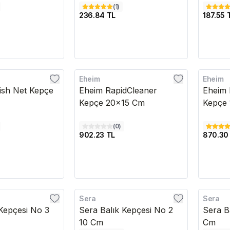
(
1
)
236.84 TL
187.55 
Eheim
Eheim
Kargo Bedava
Kargo B
sh Net Kepçe
Eheim RapidCleaner
Eheim 
Kepçe 20x15 Cm
Kepçe
(
0
)
902.23 TL
870.30
Sera
Sera
 Kepçesi No 3
Sera Balık Kepçesi No 2
Sera B
10 Cm
Cm