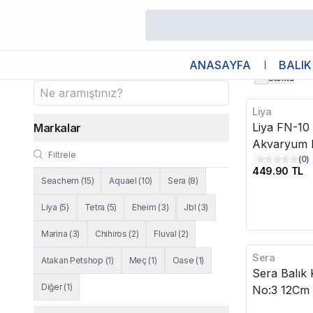
/
Balık
/
Tatlı Su
/
Akvaryum Aksesuarları
/
Akvaryum Kepçel
Akvaryum Kepçeleri
ANASAYFA
BALIK
Stokta
Liya
Liya FN-10 
Markalar
Akvaryum 
(
0
)
449.90 TL
Seachem
(
15
)
Aquael
(
10
)
Sera
(
8
)
Liya
(
5
)
Tetra
(
5
)
Eheim
(
3
)
Jbl
(
3
)
Marina
(
3
)
Chihiros
(
2
)
Fluval
(
2
)
Sera
Atakan Petshop
(
1
)
Meç
(
1
)
Oase
(
1
)
Sera Balık 
Diğer
(
1
)
No:3 12Cm