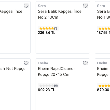
Sera
Sera
Kepçesi İnce
Sera Balık Kepçesi İnce
Sera B
No:2 10Cm
No:1 
(
1
)
236.84 TL
187.55 
Eheim
Eheim
Kargo Bedava
Kargo B
sh Net Kepçe
Eheim RapidCleaner
Eheim 
Kepçe 20x15 Cm
Kepçe
(
0
)
902.23 TL
870.30