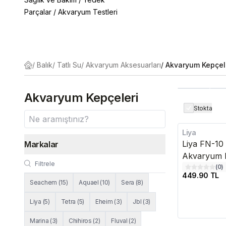
Parçalar
/
Akvaryum Testleri
/
Balık
/
Tatlı Su
/
Akvaryum Aksesuarları
/
Akvaryum Kepçel
Akvaryum Kepçeleri
Stokta
Liya
Liya FN-10 
Markalar
Akvaryum 
(
0
)
449.90 TL
Seachem
(
15
)
Aquael
(
10
)
Sera
(
8
)
Liya
(
5
)
Tetra
(
5
)
Eheim
(
3
)
Jbl
(
3
)
Marina
(
3
)
Chihiros
(
2
)
Fluval
(
2
)