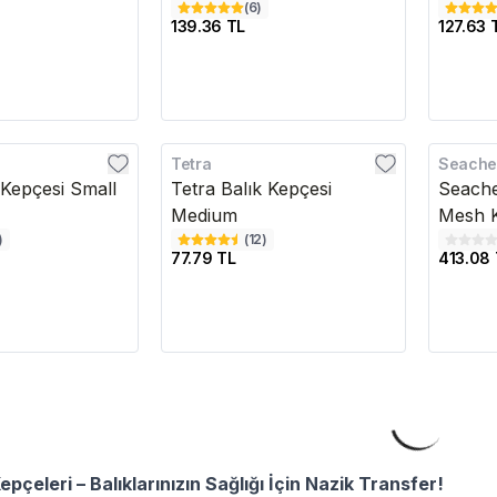
(
6
)
139.36 TL
127.63 
Tetra
Seach
 Kepçesi Small
Tetra Balık Kepçesi
Seache
Medium
Mesh 
)
(
12
)
77.79 TL
413.08 
çeleri – Balıklarınızın Sağlığı İçin Nazik Transfer!