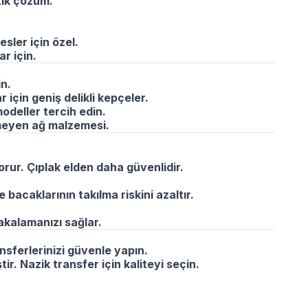
tik çözüm.
sler için özel.
r için.
in.
r için geniş delikli kepçeler.
odeller tercih edin.
meyen ağ malzemesi.
rur. Çıplak elden daha güvenlidir.
 bacaklarının takılma riskini azaltır.
kalamanızı sağlar.
ansferlerinizi güvenle yapın.
r. Nazik transfer için kaliteyi seçin.