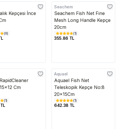
Seachem
alık Kepçesi İnce
Seachem Fish Net Fine
8Cm
Mesh Long Handle Kepçe
20cm
(
6
)
(
1
)
TL
355.86 TL
Aquael
edava
RapidCleaner
Aquael Fish Net
 15x12 Cm
Teleskopik Kepçe No:8
20x15Cm
(
1
)
(
1
)
 TL
642.38 TL