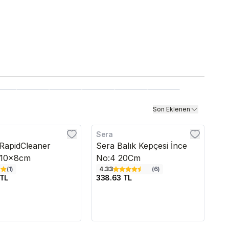
Son Eklenen
Sera
edava
RapidCleaner
Sera Balık Kepçesi İnce
 10x8cm
No:4 20Cm
(
1
)
4.33
(
6
)
 TL
338.63 TL