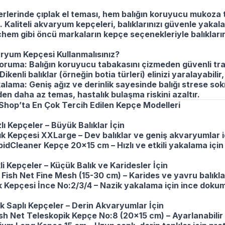
ferlerinde çıplak el teması, hem balığın koruyucu mukoza
rır. Kaliteli akvaryum kepçeleri, balıklarınızı güvenle yaka
hem gibi öncü markaların kepçe seçenekleriyle balıkların
yum Kepçesi Kullanmalısınız?
ruma: Balığın koruyucu tabakasını çizmeden güvenli tra
ikenli balıklar (örneğin botia türleri) elinizi yaralayabilir
alama: Geniş ağız ve derinlik sayesinde balığı strese s
den daha az temas, hastalık bulaşma riskini azaltır.
Shop’ta En Çok Tercih Edilen Kepçe Modelleri
zlı Kepçeler – Büyük Balıklar İçin
k Kepçesi XXLarge – Dev balıklar ve geniş akvaryumlar iç
dCleaner Kepçe 20x15 cm – Hızlı ve etkili yakalama için 
kli Kepçeler – Küçük Balık ve Karidesler İçin
ish Net Fine Mesh (15-30 cm) – Karides ve yavru balıkl
k Kepçesi İnce No:2/3/4 – Nazik yakalama için ince doku
k Saplı Kepçeler – Derin Akvaryumlar İçin
sh Net Teleskopik Kepçe No:8 (20x15 cm) – Ayarlanabilir