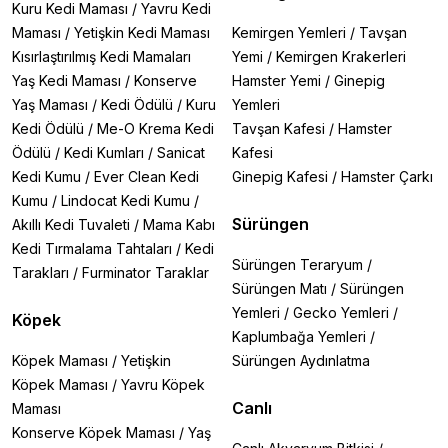
Kuru Kedi Maması
/
Yavru Kedi
Maması
/
Yetişkin Kedi Maması
Kemirgen Yemleri
/
Tavşan
Kısırlaştırılmış Kedi Mamaları
Yemi
/
Kemirgen Krakerleri
Yaş Kedi Maması
/
Konserve
Hamster Yemi
/
Ginepig
Yaş Maması
/
Kedi Ödülü
/
Kuru
Yemleri
Kedi Ödülü
/
Me-O Krema Kedi
Tavşan Kafesi
/
Hamster
Ödülü
/
Kedi Kumları
/
Sanicat
Kafesi
Kedi Kumu
/
Ever Clean Kedi
Ginepig Kafesi
/
Hamster Çarkı
Kumu
/
Lindocat Kedi Kumu
/
Sürüngen
Akıllı Kedi Tuvaleti
/
Mama Kabı
Kedi Tırmalama Tahtaları
/
Kedi
Sürüngen Teraryum
/
Tarakları
/
Furminator Taraklar
Sürüngen Matı
/
Sürüngen
Yemleri
/
Gecko Yemleri
/
Köpek
Kaplumbağa Yemleri
/
Köpek Maması
/
Yetişkin
Sürüngen Aydınlatma
Köpek Maması
/
Yavru Köpek
Canlı
Maması
Konserve Köpek Maması
/
Yaş