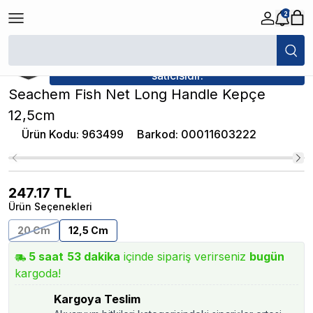
2
/
Akvaryum Kepçeleri
/
Seachem Fish Net Long Handle Kepçe 12,5cm
★ Atakan Petshop,
Seachem yetkili
satıcısıdır.
Seachem Fish Net Long Handle Kepçe
12,5cm
Ürün Kodu
:
963499
Barkod
:
00011603222
247.17
TL
Ürün Seçenekleri
20 Cm
12,5 Cm
5
saat
53
dakika
içinde sipariş verirseniz
bugün
kargoda!
Kargoya Teslim