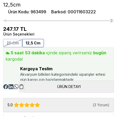
12,5cm
Ürün Kodu
:
963499
Barkod
:
00011603222
247.17
TL
Ürün Seçenekleri
20 Cm
12,5 Cm
5
saat
53
dakika
içinde sipariş verirseniz
bugün
kargoda!
Kargoya Teslim
Akvaryum bitkileri kategorisindeki siparişler ertesi
gün kargo için hazırlanmaktadır.
ÜRÜN DETAYI
5.0
(
3 Yorum
)