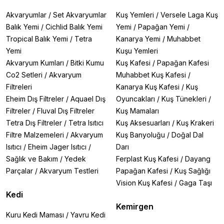
Akvaryumlar
/
Set Akvaryumlar
Kuş Yemleri
/
Versele Laga Kuş
Balık Yemi
/
Cichlid Balık Yemi
Yemi
/
Papağan Yemi
/
Tropical Balık Yemi
/
Tetra
Kanarya Yemi
/
Muhabbet
Yemi
Kuşu Yemleri
Akvaryum Kumları
/
Bitki Kumu
Kuş Kafesi
/
Papağan Kafesi
Co2 Setleri
/
Akvaryum
Muhabbet Kuş Kafesi
/
Filtreleri
Kanarya Kuş Kafesi
/
Kuş
Eheim Dış Filtreler
/
Aquael Dış
Oyuncakları
/
Kuş Tünekleri
/
Filtreler
/
Fluval Dış Filtreler
Kuş Mamaları
Tetra Dış Filtreler
/
Tetra Isıtıcı
Kuş Aksesuarları
/
Kuş Krakeri
Filtre Malzemeleri
/
Akvaryum
Kuş Banyoluğu
/
Doğal Dal
Isıtıcı
/
Eheim Jager Isıtıcı
/
Darı
Sağlık ve Bakım
/
Yedek
Ferplast Kuş Kafesi
/
Dayang
Parçalar
/
Akvaryum Testleri
Papağan Kafesi
/
Kuş Sağlığı
Vision Kuş Kafesi
/
Gaga Taşı
Kedi
Kemirgen
Kuru Kedi Maması
/
Yavru Kedi