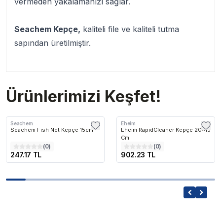
vermeden yakalamanızı sağlar.
Seachem Kepçe,
kaliteli file ve kaliteli tutma
sapından üretilmiştir.
Ürünlerimizi Keşfet!
Seachem
Eheim
Seachem Fish Net Kepçe 15cm
Eheim RapidCleaner Kepçe 20x15
Cm
(
0
)
(
0
)
247.17 TL
902.23 TL