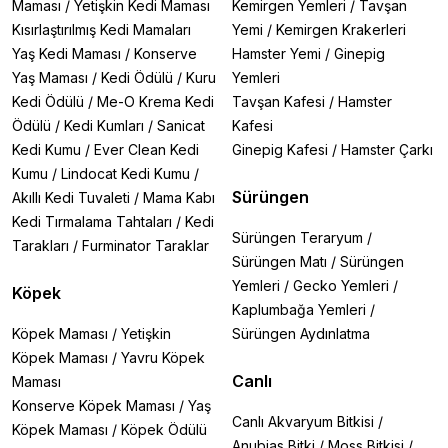
Maması
/
Yetişkin Kedi Maması
Kemirgen Yemleri
/
Tavşan
Kısırlaştırılmış Kedi Mamaları
Yemi
/
Kemirgen Krakerleri
Yaş Kedi Maması
/
Konserve
Hamster Yemi
/
Ginepig
Yaş Maması
/
Kedi Ödülü
/
Kuru
Yemleri
Kedi Ödülü
/
Me-O Krema Kedi
Tavşan Kafesi
/
Hamster
Ödülü
/
Kedi Kumları
/
Sanicat
Kafesi
Kedi Kumu
/
Ever Clean Kedi
Ginepig Kafesi
/
Hamster Çarkı
Kumu
/
Lindocat Kedi Kumu
/
Sürüngen
Akıllı Kedi Tuvaleti
/
Mama Kabı
Kedi Tırmalama Tahtaları
/
Kedi
Sürüngen Teraryum
/
Tarakları
/
Furminator Taraklar
Sürüngen Matı
/
Sürüngen
Yemleri
/
Gecko Yemleri
/
Köpek
Kaplumbağa Yemleri
/
Köpek Maması
/
Yetişkin
Sürüngen Aydınlatma
Köpek Maması
/
Yavru Köpek
Canlı
Maması
Konserve Köpek Maması
/
Yaş
Canlı Akvaryum Bitkisi
/
Köpek Maması
/
Köpek Ödülü
Anubias Bitki
/
Moss Bitkisi
/