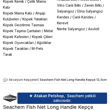
Köpek Kemik
/
Çelik Mama
Vitro Canlı Bitki
/
Zemin Bitki
/
Kabı
Salyangoz
/
Elma Salyangoz
Köpek Mama Kabı
/
Ahşap
Karides
/
Canlı Karides
/
Kulübeleri
/
Köpek Yatakları
Kerevit
Köpek Gezdirme Tasması
Nerite Salyangoz
/
Axolotl
Köpek Taşıma Çantaları
/
Metal
Köpek Kafesleri
/
Köpek Çitleri
Köpek Oyuncakları
/
Ağızlıklar
Köpek Tarakları
/
M-Pets
Tarak
/
Akvaryum Kepçeleri
/
Seachem Fish Net Long Handle Kepçe 12,5cm
★ Atakan Petshop,
Seachem yetkili
satıcısıdır.
Seachem Fish Net Long Handle Kepçe