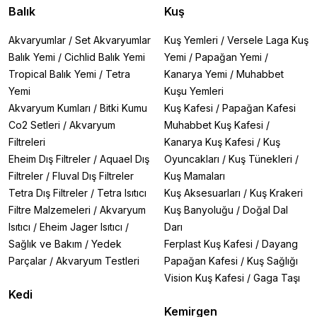
Balık
Kuş
Akvaryumlar
/
Set Akvaryumlar
Kuş Yemleri
/
Versele Laga Kuş
Balık Yemi
/
Cichlid Balık Yemi
Yemi
/
Papağan Yemi
/
Tropical Balık Yemi
/
Tetra
Kanarya Yemi
/
Muhabbet
Yemi
Kuşu Yemleri
Akvaryum Kumları
/
Bitki Kumu
Kuş Kafesi
/
Papağan Kafesi
Co2 Setleri
/
Akvaryum
Muhabbet Kuş Kafesi
/
Filtreleri
Kanarya Kuş Kafesi
/
Kuş
Eheim Dış Filtreler
/
Aquael Dış
Oyuncakları
/
Kuş Tünekleri
/
Filtreler
/
Fluval Dış Filtreler
Kuş Mamaları
Tetra Dış Filtreler
/
Tetra Isıtıcı
Kuş Aksesuarları
/
Kuş Krakeri
Filtre Malzemeleri
/
Akvaryum
Kuş Banyoluğu
/
Doğal Dal
Isıtıcı
/
Eheim Jager Isıtıcı
/
Darı
Sağlık ve Bakım
/
Yedek
Ferplast Kuş Kafesi
/
Dayang
Parçalar
/
Akvaryum Testleri
Papağan Kafesi
/
Kuş Sağlığı
Vision Kuş Kafesi
/
Gaga Taşı
Kedi
Kemirgen