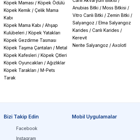
Canlı Akvaryum Bitkisi
/
Köpek Maması
/
Köpek Ödülü
Anubias Bitki
/
Moss Bitkisi
/
Köpek Kemik
/
Çelik Mama
Vitro Canlı Bitki
/
Zemin Bitki
/
Kabı
Salyangoz
/
Elma Salyangoz
Köpek Mama Kabı
/
Ahşap
Karides
/
Canlı Karides
/
Kulübeleri
/
Köpek Yatakları
Kerevit
Köpek Gezdirme Tasması
Nerite Salyangoz
/
Axolotl
Köpek Taşıma Çantaları
/
Metal
Köpek Kafesleri
/
Köpek Çitleri
Köpek Oyuncakları
/
Ağızlıklar
Köpek Tarakları
/
M-Pets
Tarak
Bizi Takip Edin
Mobil Uygulamalar
Facebook
Instagram