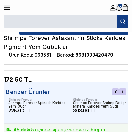
2
/
Karides Yemleri
/
Shrimps Forever Astaxanthin Sticks Karides Pigmen
★ Atakan Petshop,
Shrimps Forever yetkili
satıcısıdır.
Shrimps Forever Astaxanthin Sticks Karides
Pigment Yem Çubukları
Ürün Kodu
:
963561
Barkod
:
8681999420479
172.50
TL
Benzer Ürünler
Shrimps Forever
Shrimps Forever
Shrimps Forever Spinach Karides
Shrimps Forever Shrimp Delight
Yemi 30gr
Mineral Karides Yemi 50gr
228.00 TL
303.60 TL
45
dakika
içinde sipariş verirseniz
bugün