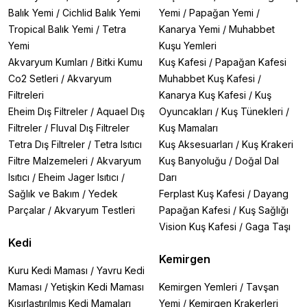
Balık Yemi
/
Cichlid Balık Yemi
Yemi
/
Papağan Yemi
/
Tropical Balık Yemi
/
Tetra
Kanarya Yemi
/
Muhabbet
Yemi
Kuşu Yemleri
Akvaryum Kumları
/
Bitki Kumu
Kuş Kafesi
/
Papağan Kafesi
Co2 Setleri
/
Akvaryum
Muhabbet Kuş Kafesi
/
Filtreleri
Kanarya Kuş Kafesi
/
Kuş
Eheim Dış Filtreler
/
Aquael Dış
Oyuncakları
/
Kuş Tünekleri
/
Filtreler
/
Fluval Dış Filtreler
Kuş Mamaları
Tetra Dış Filtreler
/
Tetra Isıtıcı
Kuş Aksesuarları
/
Kuş Krakeri
Filtre Malzemeleri
/
Akvaryum
Kuş Banyoluğu
/
Doğal Dal
Isıtıcı
/
Eheim Jager Isıtıcı
/
Darı
Sağlık ve Bakım
/
Yedek
Ferplast Kuş Kafesi
/
Dayang
Parçalar
/
Akvaryum Testleri
Papağan Kafesi
/
Kuş Sağlığı
Vision Kuş Kafesi
/
Gaga Taşı
Kedi
Kemirgen
Kuru Kedi Maması
/
Yavru Kedi
Maması
/
Yetişkin Kedi Maması
Kemirgen Yemleri
/
Tavşan
Kısırlaştırılmış Kedi Mamaları
Yemi
/
Kemirgen Krakerleri