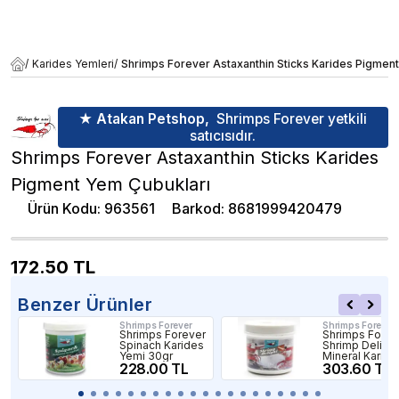
/
Karides Yemleri
/
Shrimps Forever Astaxanthin Sticks Karides Pigmen
★ Atakan Petshop,
Shrimps Forever yetkili
satıcısıdır.
Shrimps Forever Astaxanthin Sticks Karides
Pigment Yem Çubukları
Ürün Kodu
:
963561
Barkod
:
8681999420479
172.50
TL
Benzer Ürünler
Shrimps Forever
Shrimps Forever
Shrimps Forever
Shrimps Forev
Spinach Karides
Shrimp Delight
Yemi 30gr
Mineral Karide
228.00 TL
Yemi 50gr
303.60 TL