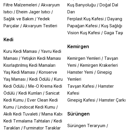
Filtre Malzemeleri
/
Akvaryum
Kuş Banyoluğu
/
Doğal Dal
Isıtıcı
/
Eheim Jager Isıtıcı
/
Darı
Sağlık ve Bakım
/
Yedek
Ferplast Kuş Kafesi
/
Dayang
Parçalar
/
Akvaryum Testleri
Papağan Kafesi
/
Kuş Sağlığı
Vision Kuş Kafesi
/
Gaga Taşı
Kedi
Kemirgen
Kuru Kedi Maması
/
Yavru Kedi
Maması
/
Yetişkin Kedi Maması
Kemirgen Yemleri
/
Tavşan
Kısırlaştırılmış Kedi Mamaları
Yemi
/
Kemirgen Krakerleri
Yaş Kedi Maması
/
Konserve
Hamster Yemi
/
Ginepig
Yaş Maması
/
Kedi Ödülü
/
Kuru
Yemleri
Kedi Ödülü
/
Me-O Krema Kedi
Tavşan Kafesi
/
Hamster
Ödülü
/
Kedi Kumları
/
Sanicat
Kafesi
Kedi Kumu
/
Ever Clean Kedi
Ginepig Kafesi
/
Hamster Çarkı
Kumu
/
Lindocat Kedi Kumu
/
Sürüngen
Akıllı Kedi Tuvaleti
/
Mama Kabı
Kedi Tırmalama Tahtaları
/
Kedi
Sürüngen Teraryum
/
Tarakları
/
Furminator Taraklar