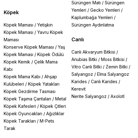
Sürüngen Matı
/
Sürüngen
Yemleri
/
Gecko Yemleri
/
Köpek
Kaplumbağa Yemleri
/
Köpek Maması
/
Yetişkin
Sürüngen Aydınlatma
Köpek Maması
/
Yavru Köpek
Canlı
Maması
Konserve Köpek Maması
/
Yaş
Canlı Akvaryum Bitkisi
/
Köpek Maması
/
Köpek Ödülü
Anubias Bitki
/
Moss Bitkisi
/
Köpek Kemik
/
Çelik Mama
Vitro Canlı Bitki
/
Zemin Bitki
/
Kabı
Salyangoz
/
Elma Salyangoz
Köpek Mama Kabı
/
Ahşap
Karides
/
Canlı Karides
/
Kulübeleri
/
Köpek Yatakları
Kerevit
Köpek Gezdirme Tasması
Nerite Salyangoz
/
Axolotl
Köpek Taşıma Çantaları
/
Metal
Köpek Kafesleri
/
Köpek Çitleri
Köpek Oyuncakları
/
Ağızlıklar
Köpek Tarakları
/
M-Pets
Tarak