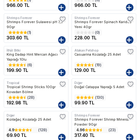
966.00 TL
966.00 TL
Shrimps Forever
Shrimps Forever
Shrimps Forever Sulawesi pH 7,5
Shrimps Forever Spinach Karides
90gr
Yemi 40gr
(
1
)
(
0
)
303.60 TL
228.00 TL
İthâl Bitki
Atakan Petshop
King Dadap Hint Mercan Ağacı
Casuarina Kozalağı 25 Adet
Yaprağı 10lu
(
6
)
(
19
)
199.90 TL
129.00 TL
Tropical
Diğer
Tropical Shrimp Sticks 100gr
Doğal Catappa Yaprağı 5 Adet
Kovadan Bölme
(
28
)
(
130
)
192.98 TL
99.90 TL
Diğer
Shrimps Forever
Kızılağaç Kozalağı 25 Adet
Shrimps Forever Shrimp Mineral
Powder 90gr
4.9
(
128
)
4.96
(
23
)
69.90 TL
317.40 TL