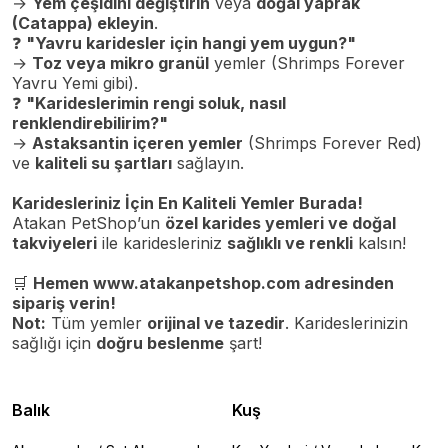
→
Yem çeşidini değiştirin
veya
doğal yaprak
(Catappa) ekleyin
.
❓
"Yavru karidesler için hangi yem uygun?"
→
Toz veya mikro granül
yemler (Shrimps Forever
Yavru Yemi gibi).
❓
"Karideslerimin rengi soluk, nasıl
renklendirebilirim?"
→
Astaksantin içeren yemler
(Shrimps Forever Red)
ve
kaliteli su şartları
sağlayın.
Karidesleriniz İçin En Kaliteli Yemler Burada!
Atakan PetShop’un
özel karides yemleri ve doğal
takviyeleri
ile karidesleriniz
sağlıklı ve renkli
kalsın!
🛒
Hemen
www.atakanpetshop.com
adresinden
sipariş verin!
Not:
Tüm yemler
orijinal ve tazedir
. Karideslerinizin
sağlığı için
doğru beslenme
şart!
Balık
Kuş