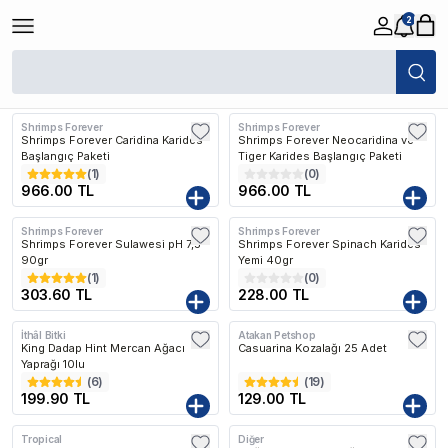
2
/
Balık
/
Tatlı Su
/
Balık Yemleri
/
Karides Yemleri
Filtreler
Son Eklenen
Shrimps Forever
Shrimps Forever
Shrimps Forever Caridina Karides
Shrimps Forever Neocaridina ve
Başlangıç Paketi
Tiger Karides Başlangıç Paketi
(
1
)
(
0
)
966.00 TL
966.00 TL
Shrimps Forever
Shrimps Forever
Shrimps Forever Sulawesi pH 7,5
Shrimps Forever Spinach Karides
90gr
Yemi 40gr
(
1
)
(
0
)
303.60 TL
228.00 TL
İthâl Bitki
Atakan Petshop
King Dadap Hint Mercan Ağacı
Casuarina Kozalağı 25 Adet
Yaprağı 10lu
(
6
)
(
19
)
199.90 TL
129.00 TL
Tropical
Diğer