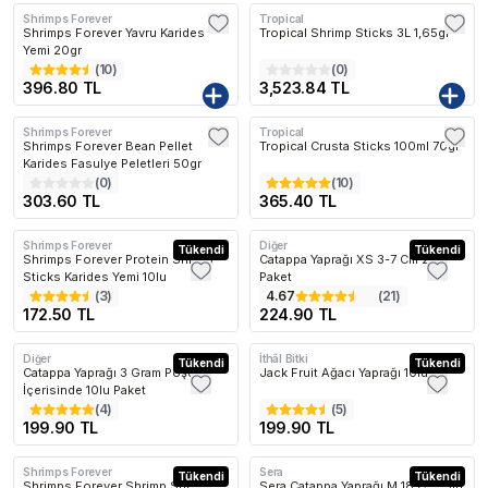
Shrimps Forever
Tropical
Kargo Bedava
Shrimps Forever Yavru Karides
Tropical Shrimp Sticks 3L 1,65gr
Yemi 20gr
(
10
)
(
0
)
396.80 TL
3,523.84 TL
Shrimps Forever
Tropical
Shrimps Forever Bean Pellet
Tropical Crusta Sticks 100ml 70gr
Karides Fasulye Peletleri 50gr
(
0
)
(
10
)
303.60 TL
365.40 TL
Shrimps Forever
Diğer
Tükendi
Tükendi
Shrimps Forever Protein Shrimp
Catappa Yaprağı XS 3-7 Cm 25li
Sticks Karides Yemi 10lu
Paket
(
3
)
4.67
(
21
)
172.50 TL
224.90 TL
Diğer
İthâl Bitki
Tükendi
Tükendi
Catappa Yaprağı 3 Gram Poşet
Jack Fruit Ağacı Yaprağı 10lu
İçerisinde 10lu Paket
(
4
)
(
5
)
199.90 TL
199.90 TL
Shrimps Forever
Sera
Tükendi
Tükendi
Shrimps Forever Shrimp Sticks
Sera Catappa Yaprağı M 18 Cm 10lu