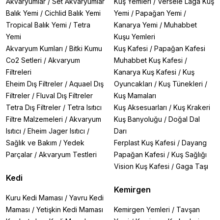
Akvaryumlar
/
Set Akvaryumlar
Kuş Yemleri
/
Versele Laga Kuş
Balık Yemi
/
Cichlid Balık Yemi
Yemi
/
Papağan Yemi
/
Tropical Balık Yemi
/
Tetra
Kanarya Yemi
/
Muhabbet
Yemi
Kuşu Yemleri
Akvaryum Kumları
/
Bitki Kumu
Kuş Kafesi
/
Papağan Kafesi
Co2 Setleri
/
Akvaryum
Muhabbet Kuş Kafesi
/
Filtreleri
Kanarya Kuş Kafesi
/
Kuş
Eheim Dış Filtreler
/
Aquael Dış
Oyuncakları
/
Kuş Tünekleri
/
Filtreler
/
Fluval Dış Filtreler
Kuş Mamaları
Tetra Dış Filtreler
/
Tetra Isıtıcı
Kuş Aksesuarları
/
Kuş Krakeri
Filtre Malzemeleri
/
Akvaryum
Kuş Banyoluğu
/
Doğal Dal
Isıtıcı
/
Eheim Jager Isıtıcı
/
Darı
Sağlık ve Bakım
/
Yedek
Ferplast Kuş Kafesi
/
Dayang
Parçalar
/
Akvaryum Testleri
Papağan Kafesi
/
Kuş Sağlığı
Vision Kuş Kafesi
/
Gaga Taşı
Kedi
Kemirgen
Kuru Kedi Maması
/
Yavru Kedi
Maması
/
Yetişkin Kedi Maması
Kemirgen Yemleri
/
Tavşan