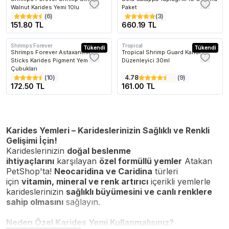
Walnut Karides Yemi 10lu
Paket
(
6
)
(
3
)
151.80 TL
660.19 TL
Shrimps Forever
Tropical
Tükendi
Tükendi
Shrimps Forever Astaxanthin
Tropical Shrimp Guard Karides
Sticks Karides Pigment Yem
Düzenleyici 30ml
Çubukları
(
10
)
4.78
(
9
)
172.50 TL
161.00 TL
Karides Yemleri – Karideslerinizin Sağlıklı ve Renkli
Gelişimi İçin!
Karideslerinizin
doğal beslenme
ihtiyaçlarını
karşılayan
özel formüllü yemler
Atakan
PetShop'ta!
Neocaridina ve Caridina
türleri
için
vitamin, mineral ve renk artırıcı
içerikli yemlerle
karideslerinizin
sağlıklı büyümesini ve canlı renklere
sahip olmasını
sağlayın.
Neden Özel Karides Yemi Kullanmalısınız?