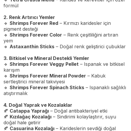
formül
2. Renk Artırıcı Yemler
🔹
Shrimps Forever Red
– Kırmızı karidesler için
pigment desteği
🔹
Shrimps Forever Color
– Renk çeşitliliğini artıran
yem
🔹
Astaxanthin Sticks
– Doğal renk geliştirici çubuklar
3. Bitkisel ve Mineral Destekli Yemler
🔹
Shrimps Forever Veggy Pellet
– Ispanak ve bitkisel
karışım
🔹
Shrimps Forever Mineral Powder
– Kabuk
sertleştirici mineral takviyesi
🔹
Shrimps Forever Spinach Sticks
– Ispanaklı sağlıklı
atıştırmalık
4. Doğal Yaprak ve Kozalaklar
🍂
Catappa Yaprağı
– Doğal antibakteriyel etki
🍂
Kızılağaç Kozalağı
– Sindirimi kolaylaştırır, suyu
doğal hale getirir
🍂
Casuarina Kozalağı
– Karideslerin sevdiği doğal