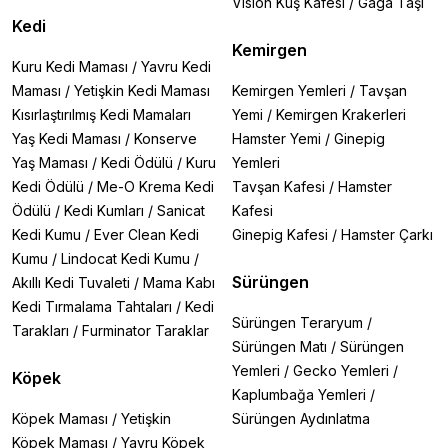
Vision Kuş Kafesi
/
Gaga Taşı
🔹
Astaxanthin Sticks
– Doğal renk geliştirici çubuklar
Kedi
Kemirgen
3. Bitkisel ve Mineral Destekli Yemler
Kuru Kedi Maması
/
Yavru Kedi
🔹
Shrimps Forever Veggy Pellet
– Ispanak ve bitkisel
Maması
/
Yetişkin Kedi Maması
Kemirgen Yemleri
/
Tavşan
karışım
Kısırlaştırılmış Kedi Mamaları
Yemi
/
Kemirgen Krakerleri
🔹
Shrimps Forever Mineral Powder
– Kabuk
sertleştirici mineral takviyesi
Yaş Kedi Maması
/
Konserve
Hamster Yemi
/
Ginepig
🔹
Shrimps Forever Spinach Sticks
– Ispanaklı sağlıklı
Yaş Maması
/
Kedi Ödülü
/
Kuru
Yemleri
atıştırmalık
Kedi Ödülü
/
Me-O Krema Kedi
Tavşan Kafesi
/
Hamster
Ödülü
/
Kedi Kumları
/
Sanicat
Kafesi
4. Doğal Yaprak ve Kozalaklar
Kedi Kumu
/
Ever Clean Kedi
Ginepig Kafesi
/
Hamster Çarkı
🍂
Catappa Yaprağı
– Doğal antibakteriyel etki
🍂
Kızılağaç Kozalağı
– Sindirimi kolaylaştırır, suyu
Kumu
/
Lindocat Kedi Kumu
/
doğal hale getirir
Sürüngen
Akıllı Kedi Tuvaleti
/
Mama Kabı
🍂
Casuarina Kozalağı
– Karideslerin sevdiği doğal
Kedi Tırmalama Tahtaları
/
Kedi
besin kaynağı
Sürüngen Teraryum
/
Tarakları
/
Furminator Taraklar
Sürüngen Matı
/
Sürüngen
Karides Yemi Seçerken Dikkat Edilmesi Gerekenler
Yemleri
/
Gecko Yemleri
/
Köpek
✅
Karides Türü:
Neocaridina (Cherry, Blue Dream vb.)
Kaplumbağa Yemleri
/
veya Caridina (Crystal, Tiger vb.)
✅
İçerik:
Yüksek bitkisel lif, düşük protein (aşırı protein
Köpek Maması
/
Yetişkin
Sürüngen Aydınlatma
molting sorunu yaratabilir)
Köpek Maması
/
Yavru Köpek