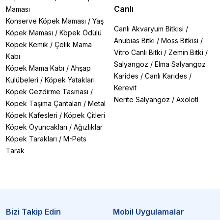
✅
Boyut:
Küçük taneli yemler yavru karidesler için ideal
Canlı
Maması
✅
Renk Desteği:
Özellikle kırmızı ve mavi karidesler
Konserve Köpek Maması
/
Yaş
için astaksantin içeren yemler
Canlı Akvaryum Bitkisi
/
Köpek Maması
/
Köpek Ödülü
Anubias Bitki
/
Moss Bitkisi
/
Karideslerinizi Nasıl Beslemelisiniz?
Köpek Kemik
/
Çelik Mama
Vitro Canlı Bitki
/
Zemin Bitki
/
🔸
Az ve Sık:
Günde
1-2 kez
, 2-3 saatte
Kabı
tüketebilecekleri kadar
Salyangoz
/
Elma Salyangoz
Köpek Mama Kabı
/
Ahşap
🔸
Çeşitlilik:
Farklı yemlerle besin dengesi sağlayın
Karides
/
Canlı Karides
/
Kulübeleri
/
Köpek Yatakları
🔸
Doğal Takviyeler:
Catappa yaprağı ve kozalaklarla
Kerevit
Köpek Gezdirme Tasması
/
destekleyin
Nerite Salyangoz
/
Axolotl
🔸
Fazla Yem Vermeyin:
Artan yemler su kalitesini
Köpek Taşıma Çantaları
/
Metal
bozar
Köpek Kafesleri
/
Köpek Çitleri
Köpek Oyuncakları
/
Ağızlıklar
Sık Sorulan Sorular (SSS)
Köpek Tarakları
/
M-Pets
❓
"Karideslerim yemi yemiyor, ne yapmalıyım?"
Tarak
→
Yem çeşidini değiştirin
veya
doğal yaprak
(Catappa) ekleyin
.
❓
"Yavru karidesler için hangi yem uygun?"
→
Toz veya mikro granül
yemler (Shrimps Forever
Yavru Yemi gibi).
❓
"Karideslerimin rengi soluk, nasıl
renklendirebilirim?"
Bizi Takip Edin
Mobil Uygulamalar