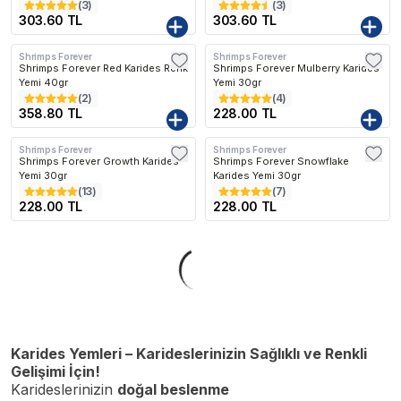
(
3
)
(
3
)
303.60 TL
303.60 TL
Shrimps Forever
Shrimps Forever
Shrimps Forever Red Karides Renk
Shrimps Forever Mulberry Karides
Yemi 40gr
Yemi 30gr
(
2
)
(
4
)
358.80 TL
228.00 TL
Shrimps Forever
Shrimps Forever
Shrimps Forever Growth Karides
Shrimps Forever Snowflake
Yemi 30gr
Karides Yemi 30gr
(
13
)
(
7
)
228.00 TL
228.00 TL
Karides Yemleri – Karideslerinizin Sağlıklı ve Renkli
Gelişimi İçin!
Karideslerinizin
doğal beslenme