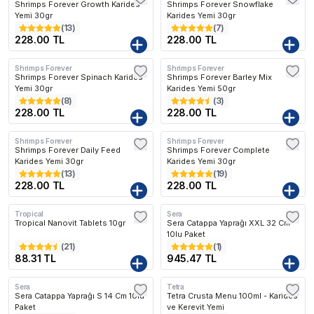
Shrimps Forever Growth Karides
Shrimps Forever Snowflake
Yemi 30gr
Karides Yemi 30gr
(
13
)
(
7
)
228.00 TL
228.00 TL
Shrimps Forever
Shrimps Forever
Shrimps Forever Spinach Karides
Shrimps Forever Barley Mix
Yemi 30gr
Karides Yemi 50gr
(
8
)
(
3
)
228.00 TL
228.00 TL
Shrimps Forever
Shrimps Forever
Shrimps Forever Daily Feed
Shrimps Forever Complete
Karides Yemi 30gr
Karides Yemi 30gr
(
13
)
(
19
)
228.00 TL
228.00 TL
Tropical
Sera
Kargo Bedava
Tropical Nanovit Tablets 10gr
Sera Catappa Yaprağı XXL 32 Cm
10lu Paket
(
21
)
(
1
)
88.31 TL
945.47 TL
Sera
Tetra
Sera Catappa Yaprağı S 14 Cm 10lu
Tetra Crusta Menu 100ml - Karides
Paket
ve Kerevit Yemi