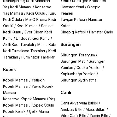
Kısırlaştırılmış Kedi Mamaları
Yemi
/
Kemirgen Krakerleri
Yaş Kedi Maması
/
Konserve
Hamster Yemi
/
Ginepig
Yaş Maması
/
Kedi Ödülü
/
Kuru
Yemleri
Kedi Ödülü
/
Me-O Krema Kedi
Tavşan Kafesi
/
Hamster
Ödülü
/
Kedi Kumları
/
Sanicat
Kafesi
Kedi Kumu
/
Ever Clean Kedi
Ginepig Kafesi
/
Hamster Çarkı
Kumu
/
Lindocat Kedi Kumu
/
Sürüngen
Akıllı Kedi Tuvaleti
/
Mama Kabı
Kedi Tırmalama Tahtaları
/
Kedi
Sürüngen Teraryum
/
Tarakları
/
Furminator Taraklar
Sürüngen Matı
/
Sürüngen
Yemleri
/
Gecko Yemleri
/
Köpek
Kaplumbağa Yemleri
/
Köpek Maması
/
Yetişkin
Sürüngen Aydınlatma
Köpek Maması
/
Yavru Köpek
Canlı
Maması
Konserve Köpek Maması
/
Yaş
Canlı Akvaryum Bitkisi
/
Köpek Maması
/
Köpek Ödülü
Anubias Bitki
/
Moss Bitkisi
/
Köpek Kemik
/
Çelik Mama
Vitro Canlı Bitki
/
Zemin Bitki
/