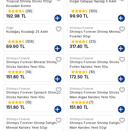
Tropical Shrimp Sticks 100gr
Doğal Catappa Yaprağı 5 Adet
Kovadan Bölme
(
28
)
(
130
)
192.98 TL
99.90 TL
Diğer
Shrimps Forever
Kızılağaç Kozalağı 25 Adet
Shrimps Forever Shrimp Mineral
Powder 90gr
(
128
)
(
23
)
69.90 TL
317.40 TL
Shrimps Forever
Shrimps Forever
Shrimps Forever Mineral Shrimp
Shrimps Forever Shrimp Sticks
Sticks Karides Yemi 10lu
Pollen Karides Yemi 10lu
(
14
)
(
10
)
151.80 TL
172.50 TL
Shrimps Forever
Shrimps Forever
Shrimps Forever Spinach Shrimps
Shrimps Forever Shrimp Sticks
Sticks Karides Yemi 10lu
Main Algae Karides Yemi 10lu
(
13
)
(
7
)
151.80 TL
151.80 TL
Shrimps Forever
Shrimps Forever
Shrimps Forever Shrimp Delight
Shrimps Forever Shrimp Delight
Mineral Karides Yemi 50gr
Main Karides Yemi 50gr