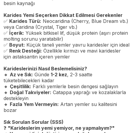
besin kaynağı
Karides Yemi Seçerken Dikkat Edilmesi Gerekenler
✅
Karides Türü:
Neocaridina (Cherry, Blue Dream vb.)
veya Caridina (Crystal, Tiger vb.)
✅
İçerik:
Yüksek bitkisel lif, düşük protein (aşırı protein
molting sorunu yaratabilir)
✅
Boyut:
Küçük taneli yemler yavru karidesler için ideal
✅
Renk Desteği:
Özellikle kırmızı ve mavi karidesler
için astaksantin içeren yemler
Karideslerinizi Nasıl Beslemelisiniz?
🔸
Az ve Sık:
Günde
1-2 kez
, 2-3 saatte
tüketebilecekleri kadar
🔸
Çeşitlilik:
Farklı yemlerle besin dengesi sağlayın
🔸
Doğal Takviyeler:
Catappa yaprağı ve kozalaklarla
destekleyin
🔸
Fazla Yem Vermeyin:
Artan yemler su kalitesini
bozar
Sık Sorulan Sorular (SSS)
❓
"Karideslerim yemi yemiyor, ne yapmalıyım?"