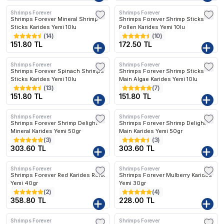
Shrimps Forever
Shrimps Forever
Shrimps Forever Mineral Shrimp
Shrimps Forever Shrimp Sticks
Sticks Karides Yemi 10lu
Pollen Karides Yemi 10lu
(
14
)
(
10
)
151.80 TL
172.50 TL
Shrimps Forever
Shrimps Forever
Shrimps Forever Spinach Shrimps
Shrimps Forever Shrimp Sticks
Sticks Karides Yemi 10lu
Main Algae Karides Yemi 10lu
(
13
)
(
7
)
151.80 TL
151.80 TL
Shrimps Forever
Shrimps Forever
Shrimps Forever Shrimp Delight
Shrimps Forever Shrimp Delight
Mineral Karides Yemi 50gr
Main Karides Yemi 50gr
(
3
)
(
3
)
303.60 TL
303.60 TL
Shrimps Forever
Shrimps Forever
Shrimps Forever Red Karides Renk
Shrimps Forever Mulberry Karides
Yemi 40gr
Yemi 30gr
(
2
)
(
4
)
358.80 TL
228.00 TL
Shrimps Forever
Shrimps Forever