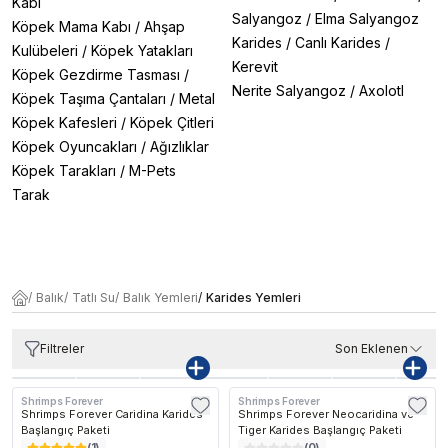
Kabı
Salyangoz
/
Elma Salyangoz
Köpek Mama Kabı
/
Ahşap
Karides
/
Canlı Karides
/
Kulübeleri
/
Köpek Yatakları
Kerevit
Köpek Gezdirme Tasması
/
Nerite Salyangoz
/
Axolotl
Köpek Taşıma Çantaları
/
Metal
Köpek Kafesleri
/
Köpek Çitleri
Köpek Oyuncakları
/
Ağızlıklar
Köpek Tarakları
/
M-Pets
Tarak
/
Balık
/
Tatlı Su
/
Balık Yemleri
/
Karides Yemleri
Filtreler
Son Eklenen
Shrimps Forever
Shrimps Forever
Shrimps Forever Caridina Karides
Shrimps Forever Neocaridina ve
Başlangıç Paketi
Tiger Karides Başlangıç Paketi
(
1
)
(
0
)