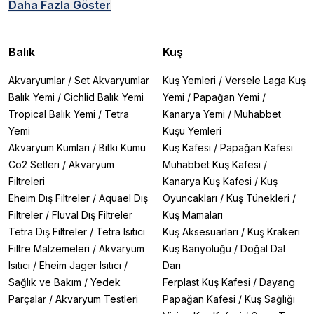
✔
Daha Fazla Göster
Doğal İçerikler:
Bitkisel ve protein bazlı dengeli
beslenme
✔
Renk Geliştirici:
Astaksantin ve doğal pigmentlerle
canlı renkler
Balık
Kuş
✔
Bağışıklık Desteği:
Vitamin ve minerallerle güçlü
direnç
Akvaryumlar
/
Set Akvaryumlar
Kuş Yemleri
/
Versele Laga Kuş
✔
Kolay Sindirim:
Karideslerin hassas sindirim sistemine
Balık Yemi
/
Cichlid Balık Yemi
Yemi
/
Papağan Yemi
/
uygun
Tropical Balık Yemi
/
Tetra
Kanarya Yemi
/
Muhabbet
Atakan Pet Shop’ta Bulunan Karides Yem Çeşitleri
Yemi
Kuşu Yemleri
1. Temel Karides Yemleri
Akvaryum Kumları
/
Bitki Kumu
Kuş Kafesi
/
Papağan Kafesi
🔹
Tropical Shrimp Sticks
– Temel besin ihtiyacını
Co2 Setleri
/
Akvaryum
Muhabbet Kuş Kafesi
/
karşılayan çubuk yem
Filtreleri
Kanarya Kuş Kafesi
/
Kuş
🔹
Sera Shrimps Natural
– Doğal içerikli, tüm karides
Eheim Dış Filtreler
/
Aquael Dış
Oyuncakları
/
Kuş Tünekleri
/
türleri için
🔹
Tetra Crusta Menu
– Karides ve kerevitler için özel
Filtreler
/
Fluval Dış Filtreler
Kuş Mamaları
formül
Tetra Dış Filtreler
/
Tetra Isıtıcı
Kuş Aksesuarları
/
Kuş Krakeri
Filtre Malzemeleri
/
Akvaryum
Kuş Banyoluğu
/
Doğal Dal
2. Renk Artırıcı Yemler
Isıtıcı
/
Eheim Jager Isıtıcı
/
Darı
🔹
Shrimps Forever Red
– Kırmızı karidesler için
Sağlık ve Bakım
/
Yedek
Ferplast Kuş Kafesi
/
Dayang
pigment desteği
🔹
Shrimps Forever Color
– Renk çeşitliliğini artıran
Parçalar
/
Akvaryum Testleri
Papağan Kafesi
/
Kuş Sağlığı
yem