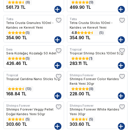
(
6
)
(
9
)
561.73 TL
469.90 TL
Tetra
Tetra
Tetra Crusta Granules 100ml -
Tetra Crusta Sticks 100ml -
Karides ve Kerevit Yemi
Karides ve Kerevit Yemi
(
5
)
4.8
(
5
)
354.90 TL
354.90 TL
Sera
Tropical
Sera Kızılağaç Kozalağı 50 Adet
Tropical Shrimp Sticks 100ml 55gr
(
5
)
(
1
)
426.46 TL
283.11 TL
Tropical
Shrimps Forever
Tropical Caridina Nano Sticks 10gr
Shrimps Forever Color Karides
Renk Yemi 30gr
(
13
)
(
8
)
168.84 TL
228.00 TL
Shrimps Forever
Shrimps Forever
Shrimps Forever Veggy Pellet
Shrimps Forever White Karides
Doğal Karides Yemi 50gr
Yemi 30gr
(
5
)
(
5
)
303.60 TL
303.60 TL