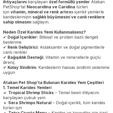
ihtiyaçlarını
karşılayan
özel formüllü yemler
Atakan
PetShop'ta!
Neocaridina ve Caridina
türleri
için
vitamin, mineral ve renk artırıcı
içerikli yemlerle
karideslerinizin
sağlıklı büyümesini ve canlı renklere
sahip olmasını
sağlayın.
Neden Özel Karides Yemi Kullanmalısınız?
✔
Doğal İçerikler:
Bitkisel ve protein bazlı dengeli
beslenme
✔
Renk Geliştirici:
Astaksantin ve doğal pigmentlerle
canlı renkler
✔
Bağışıklık Desteği:
Vitamin ve minerallerle güçlü
direnç
✔
Kolay Sindirim:
Karideslerin hassas sindirim sistemine
uygun
Atakan Pet Shop’ta Bulunan Karides Yem Çeşitleri
1. Temel Karides Yemleri
🔹
Tropical Shrimp Sticks
– Temel besin ihtiyacını
karşılayan çubuk yem
🔹
Sera Shrimps Natural
– Doğal içerikli, tüm karides
türleri için
🔹
Tetra Crusta Menu
– Karides ve kerevitler için özel