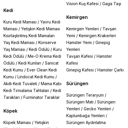
Vision Kuş Kafesi
/
Gaga Taşı
Kedi
Kemirgen
Kuru Kedi Maması
/
Yavru Kedi
Maması
/
Yetişkin Kedi Maması
Kemirgen Yemleri
/
Tavşan
Kısırlaştırılmış Kedi Mamaları
Yemi
/
Kemirgen Krakerleri
Yaş Kedi Maması
/
Konserve
Hamster Yemi
/
Ginepig
Yaş Maması
/
Kedi Ödülü
/
Kuru
Yemleri
Kedi Ödülü
/
Me-O Krema Kedi
Tavşan Kafesi
/
Hamster
Ödülü
/
Kedi Kumları
/
Sanicat
Kafesi
Kedi Kumu
/
Ever Clean Kedi
Ginepig Kafesi
/
Hamster Çarkı
Kumu
/
Lindocat Kedi Kumu
/
Sürüngen
Akıllı Kedi Tuvaleti
/
Mama Kabı
Kedi Tırmalama Tahtaları
/
Kedi
Sürüngen Teraryum
/
Tarakları
/
Furminator Taraklar
Sürüngen Matı
/
Sürüngen
Yemleri
/
Gecko Yemleri
/
Köpek
Kaplumbağa Yemleri
/
Köpek Maması
/
Yetişkin
Sürüngen Aydınlatma