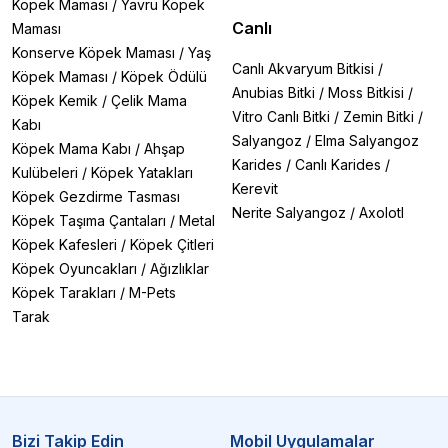
Köpek Maması
/
Yavru Köpek
Canlı
Maması
Konserve Köpek Maması
/
Yaş
Canlı Akvaryum Bitkisi
/
Köpek Maması
/
Köpek Ödülü
Anubias Bitki
/
Moss Bitkisi
/
Köpek Kemik
/
Çelik Mama
Vitro Canlı Bitki
/
Zemin Bitki
/
Kabı
Salyangoz
/
Elma Salyangoz
Köpek Mama Kabı
/
Ahşap
Karides
/
Canlı Karides
/
Kulübeleri
/
Köpek Yatakları
Kerevit
Köpek Gezdirme Tasması
Nerite Salyangoz
/
Axolotl
Köpek Taşıma Çantaları
/
Metal
Köpek Kafesleri
/
Köpek Çitleri
Köpek Oyuncakları
/
Ağızlıklar
Köpek Tarakları
/
M-Pets
Tarak
Bizi Takip Edin
Mobil Uygulamalar