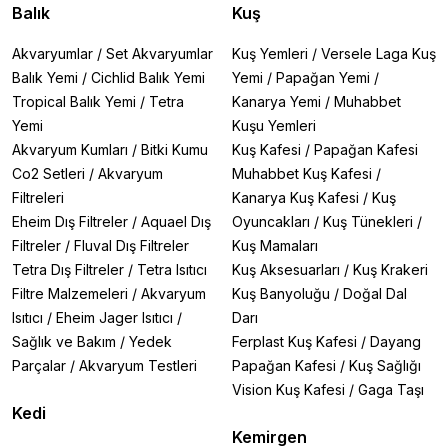
Balık
Kuş
Akvaryumlar
/
Set Akvaryumlar
Kuş Yemleri
/
Versele Laga Kuş
Balık Yemi
/
Cichlid Balık Yemi
Yemi
/
Papağan Yemi
/
Tropical Balık Yemi
/
Tetra
Kanarya Yemi
/
Muhabbet
Yemi
Kuşu Yemleri
Akvaryum Kumları
/
Bitki Kumu
Kuş Kafesi
/
Papağan Kafesi
Co2 Setleri
/
Akvaryum
Muhabbet Kuş Kafesi
/
Filtreleri
Kanarya Kuş Kafesi
/
Kuş
Eheim Dış Filtreler
/
Aquael Dış
Oyuncakları
/
Kuş Tünekleri
/
Filtreler
/
Fluval Dış Filtreler
Kuş Mamaları
Tetra Dış Filtreler
/
Tetra Isıtıcı
Kuş Aksesuarları
/
Kuş Krakeri
Filtre Malzemeleri
/
Akvaryum
Kuş Banyoluğu
/
Doğal Dal
Isıtıcı
/
Eheim Jager Isıtıcı
/
Darı
Sağlık ve Bakım
/
Yedek
Ferplast Kuş Kafesi
/
Dayang
Parçalar
/
Akvaryum Testleri
Papağan Kafesi
/
Kuş Sağlığı
Vision Kuş Kafesi
/
Gaga Taşı
Kedi
Kemirgen