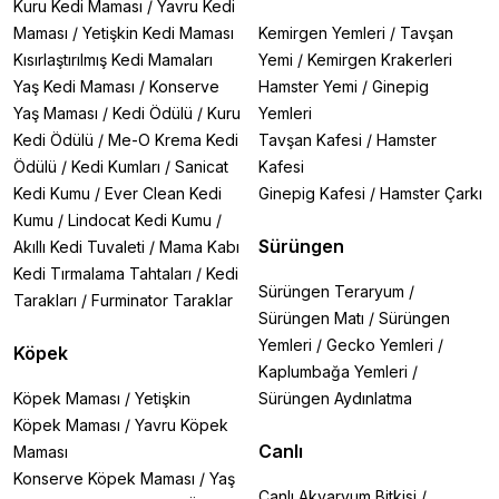
Kuru Kedi Maması
/
Yavru Kedi
Maması
/
Yetişkin Kedi Maması
Kemirgen Yemleri
/
Tavşan
Kısırlaştırılmış Kedi Mamaları
Yemi
/
Kemirgen Krakerleri
Yaş Kedi Maması
/
Konserve
Hamster Yemi
/
Ginepig
Yaş Maması
/
Kedi Ödülü
/
Kuru
Yemleri
Kedi Ödülü
/
Me-O Krema Kedi
Tavşan Kafesi
/
Hamster
Ödülü
/
Kedi Kumları
/
Sanicat
Kafesi
Kedi Kumu
/
Ever Clean Kedi
Ginepig Kafesi
/
Hamster Çarkı
Kumu
/
Lindocat Kedi Kumu
/
Sürüngen
Akıllı Kedi Tuvaleti
/
Mama Kabı
Kedi Tırmalama Tahtaları
/
Kedi
Sürüngen Teraryum
/
Tarakları
/
Furminator Taraklar
Sürüngen Matı
/
Sürüngen
Yemleri
/
Gecko Yemleri
/
Köpek
Kaplumbağa Yemleri
/
Köpek Maması
/
Yetişkin
Sürüngen Aydınlatma
Köpek Maması
/
Yavru Köpek
Canlı
Maması
Konserve Köpek Maması
/
Yaş
Canlı Akvaryum Bitkisi
/