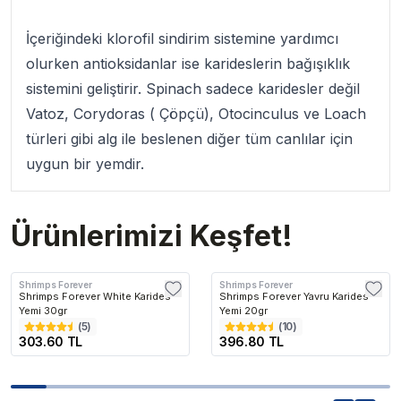
İçeriğindeki klorofil sindirim sistemine yardımcı
olurken antioksidanlar ise karideslerin bağışıklık
sistemini geliştirir. Spinach sadece karidesler değil
Vatoz, Corydoras ( Çöpçü), Otocinculus ve Loach
türleri gibi alg ile beslenen diğer tüm canlılar için
uygun bir yemdir.
Ürünlerimizi Keşfet!
Shrimps Forever
Shrimps Forever
Shrimps Forever White Karides
Shrimps Forever Yavru Karides
Yemi 30gr
Yemi 20gr
(
5
)
(
10
)
303.60 TL
396.80 TL