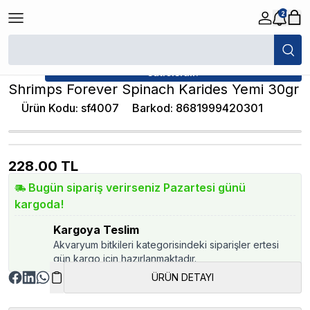
2
/
Karides Yemleri
/
Shrimps Forever Spinach Karides Yemi 30gr
★ Atakan Petshop,
Shrimps Forever yetkili
satıcısıdır.
Shrimps Forever Spinach Karides Yemi 30gr
Ürün Kodu
:
sf4007
Barkod
:
8681999420301
228.00
TL
Bugün sipariş verirseniz Pazartesi günü
kargoda!
Kargoya Teslim
Akvaryum bitkileri kategorisindeki siparişler ertesi
gün kargo için hazırlanmaktadır.
ÜRÜN DETAYI