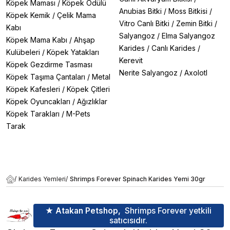
Köpek Maması
/
Köpek Ödülü
Anubias Bitki
/
Moss Bitkisi
/
Köpek Kemik
/
Çelik Mama
Vitro Canlı Bitki
/
Zemin Bitki
/
Kabı
Salyangoz
/
Elma Salyangoz
Köpek Mama Kabı
/
Ahşap
Karides
/
Canlı Karides
/
Kulübeleri
/
Köpek Yatakları
Kerevit
Köpek Gezdirme Tasması
Nerite Salyangoz
/
Axolotl
Köpek Taşıma Çantaları
/
Metal
Köpek Kafesleri
/
Köpek Çitleri
Köpek Oyuncakları
/
Ağızlıklar
Köpek Tarakları
/
M-Pets
Tarak
/
Karides Yemleri
/
Shrimps Forever Spinach Karides Yemi 30gr
★ Atakan Petshop,
Shrimps Forever yetkili
satıcısıdır.