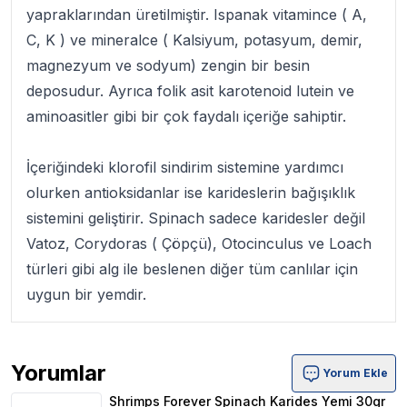
yapraklarından üretilmiştir. Ispanak vitamince ( A,
C, K ) ve mineralce ( Kalsiyum, potasyum, demir,
magnezyum ve sodyum) zengin bir besin
deposudur. Ayrıca folik asit karotenoid lutein ve
aminoasitler gibi bir çok faydalı içeriğe sahiptir.
İçeriğindeki klorofil sindirim sistemine yardımcı
olurken antioksidanlar ise karideslerin bağışıklık
sistemini geliştirir. Spinach sadece karidesler değil
Vatoz, Corydoras ( Çöpçü), Otocinculus ve Loach
türleri gibi alg ile beslenen diğer tüm canlılar için
uygun bir yemdir.
Yorumlar
Yorum Ekle
Shrimps Forever Spinach Karides Yemi 30gr Ürün Yorum
Shrimps Forever Spinach Karides Yemi 30gr