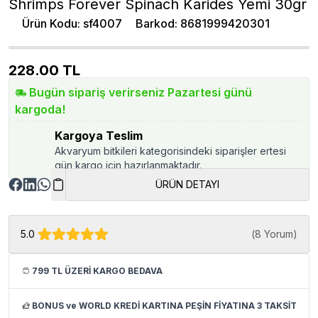
Shrimps Forever Spinach Karides Yemi 30gr
Ürün Kodu
:
sf4007
Barkod
:
8681999420301
228.00
TL
Bugün sipariş verirseniz Pazartesi günü
kargoda!
Kargoya Teslim
Akvaryum bitkileri kategorisindeki siparişler ertesi
gün kargo için hazırlanmaktadır.
ÜRÜN DETAYI
5.0
(
8 Yorum
)
799 TL ÜZERİ KARGO BEDAVA
BONUS ve WORLD KREDİ KARTINA PEŞİN FİYATINA 3 TAKSİT