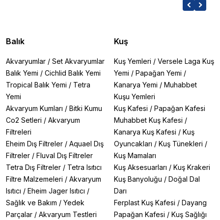
Balık
Kuş
Akvaryumlar
/
Set Akvaryumlar
Kuş Yemleri
/
Versele Laga Kuş
Balık Yemi
/
Cichlid Balık Yemi
Yemi
/
Papağan Yemi
/
Tropical Balık Yemi
/
Tetra
Kanarya Yemi
/
Muhabbet
Yemi
Kuşu Yemleri
Akvaryum Kumları
/
Bitki Kumu
Kuş Kafesi
/
Papağan Kafesi
Co2 Setleri
/
Akvaryum
Muhabbet Kuş Kafesi
/
Filtreleri
Kanarya Kuş Kafesi
/
Kuş
Eheim Dış Filtreler
/
Aquael Dış
Oyuncakları
/
Kuş Tünekleri
/
Filtreler
/
Fluval Dış Filtreler
Kuş Mamaları
Tetra Dış Filtreler
/
Tetra Isıtıcı
Kuş Aksesuarları
/
Kuş Krakeri
Filtre Malzemeleri
/
Akvaryum
Kuş Banyoluğu
/
Doğal Dal
Isıtıcı
/
Eheim Jager Isıtıcı
/
Darı
Sağlık ve Bakım
/
Yedek
Ferplast Kuş Kafesi
/
Dayang
Parçalar
/
Akvaryum Testleri
Papağan Kafesi
/
Kuş Sağlığı