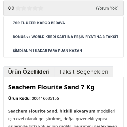
0.0
(
Yorum Yok
)
799 TL ÜZERİ KARGO BEDAVA
BONUS ve WORLD KREDİ KARTINA PEŞİN FİYATINA 3 TAKSİT
ŞİMDİ AL %1 KADAR PARA PUAN KAZAN
Ürün Özellikleri
Taksit Seçenekleri
Seachem Flourite Sand 7 Kg
Ürün Kodu:
000116035156
Seachem Flourite Sand
,
bitkili akvaryum
modelleri
için özel olarak geliştirilmiş, doğal gözenekli yapısı
sayesinde bitki köklerinin sağlıklı gelişimini destekleyen