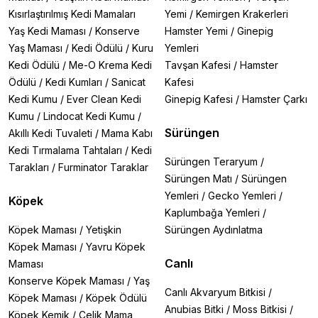
Kısırlaştırılmış Kedi Mamaları
Yemi
/
Kemirgen Krakerleri
Yaş Kedi Maması
/
Konserve
Hamster Yemi
/
Ginepig
Yaş Maması
/
Kedi Ödülü
/
Kuru
Yemleri
Kedi Ödülü
/
Me-O Krema Kedi
Tavşan Kafesi
/
Hamster
Ödülü
/
Kedi Kumları
/
Sanicat
Kafesi
Kedi Kumu
/
Ever Clean Kedi
Ginepig Kafesi
/
Hamster Çarkı
Kumu
/
Lindocat Kedi Kumu
/
Sürüngen
Akıllı Kedi Tuvaleti
/
Mama Kabı
Kedi Tırmalama Tahtaları
/
Kedi
Sürüngen Teraryum
/
Tarakları
/
Furminator Taraklar
Sürüngen Matı
/
Sürüngen
Yemleri
/
Gecko Yemleri
/
Köpek
Kaplumbağa Yemleri
/
Köpek Maması
/
Yetişkin
Sürüngen Aydınlatma
Köpek Maması
/
Yavru Köpek
Canlı
Maması
Konserve Köpek Maması
/
Yaş
Canlı Akvaryum Bitkisi
/
Köpek Maması
/
Köpek Ödülü
Anubias Bitki
/
Moss Bitkisi
/
Köpek Kemik
/
Çelik Mama