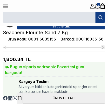
2
/
Akvaryum Bitki Kumları
/
Seachem Flourite Sand 7 Kg
★ Atakan Petshop,
Seachem yetkili
satıcısıdır.
Seachem Flourite Sand 7 Kg
Ürün Kodu
:
000116035156
Barkod
:
000116035156
1,806.34
TL
Bugün sipariş verirseniz Pazartesi günü
kargoda!
Kargoya Teslim
Akvaryum bitkileri kategorisindeki siparişler ertesi
gün kargo için hazırlanmaktadır.
ÜRÜN DETAYI