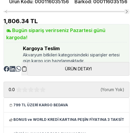
Ürün Kodu
:
000116035156
Barkod
:
000116035156
1,806.34
TL
Bugün sipariş verirseniz Pazartesi günü
kargoda!
Kargoya Teslim
Akvaryum bitkileri kategorisindeki siparişler ertesi
gün kargo için hazırlanmaktadır.
ÜRÜN DETAYI
0.0
(
Yorum Yok
)
799 TL ÜZERİ KARGO BEDAVA
BONUS ve WORLD KREDİ KARTINA PEŞİN FİYATINA 3 TAKSİT