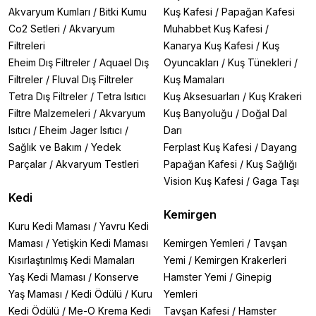
Akvaryum Kumları
/
Bitki Kumu
Kuş Kafesi
/
Papağan Kafesi
Co2 Setleri
/
Akvaryum
Muhabbet Kuş Kafesi
/
Filtreleri
Kanarya Kuş Kafesi
/
Kuş
Eheim Dış Filtreler
/
Aquael Dış
Oyuncakları
/
Kuş Tünekleri
/
Filtreler
/
Fluval Dış Filtreler
Kuş Mamaları
Tetra Dış Filtreler
/
Tetra Isıtıcı
Kuş Aksesuarları
/
Kuş Krakeri
Filtre Malzemeleri
/
Akvaryum
Kuş Banyoluğu
/
Doğal Dal
Isıtıcı
/
Eheim Jager Isıtıcı
/
Darı
Sağlık ve Bakım
/
Yedek
Ferplast Kuş Kafesi
/
Dayang
Parçalar
/
Akvaryum Testleri
Papağan Kafesi
/
Kuş Sağlığı
Vision Kuş Kafesi
/
Gaga Taşı
Kedi
Kemirgen
Kuru Kedi Maması
/
Yavru Kedi
Maması
/
Yetişkin Kedi Maması
Kemirgen Yemleri
/
Tavşan
Kısırlaştırılmış Kedi Mamaları
Yemi
/
Kemirgen Krakerleri
Yaş Kedi Maması
/
Konserve
Hamster Yemi
/
Ginepig
Yaş Maması
/
Kedi Ödülü
/
Kuru
Yemleri
Kedi Ödülü
/
Me-O Krema Kedi
Tavşan Kafesi
/
Hamster