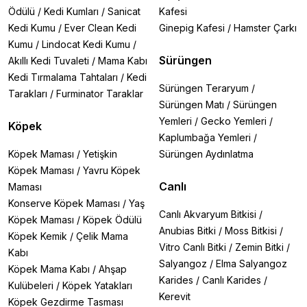
Ödülü
/
Kedi Kumları
/
Sanicat
Kafesi
Kedi Kumu
/
Ever Clean Kedi
Ginepig Kafesi
/
Hamster Çarkı
Kumu
/
Lindocat Kedi Kumu
/
Sürüngen
Akıllı Kedi Tuvaleti
/
Mama Kabı
Kedi Tırmalama Tahtaları
/
Kedi
Sürüngen Teraryum
/
Tarakları
/
Furminator Taraklar
Sürüngen Matı
/
Sürüngen
Yemleri
/
Gecko Yemleri
/
Köpek
Kaplumbağa Yemleri
/
Köpek Maması
/
Yetişkin
Sürüngen Aydınlatma
Köpek Maması
/
Yavru Köpek
Canlı
Maması
Konserve Köpek Maması
/
Yaş
Canlı Akvaryum Bitkisi
/
Köpek Maması
/
Köpek Ödülü
Anubias Bitki
/
Moss Bitkisi
/
Köpek Kemik
/
Çelik Mama
Vitro Canlı Bitki
/
Zemin Bitki
/
Kabı
Salyangoz
/
Elma Salyangoz
Köpek Mama Kabı
/
Ahşap
Karides
/
Canlı Karides
/
Kulübeleri
/
Köpek Yatakları
Kerevit
Köpek Gezdirme Tasması