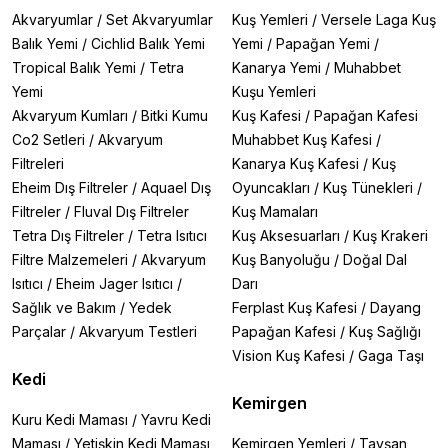
Akvaryumlar
/
Set Akvaryumlar
Kuş Yemleri
/
Versele Laga Kuş
Balık Yemi
/
Cichlid Balık Yemi
Yemi
/
Papağan Yemi
/
Tropical Balık Yemi
/
Tetra
Kanarya Yemi
/
Muhabbet
Yemi
Kuşu Yemleri
Akvaryum Kumları
/
Bitki Kumu
Kuş Kafesi
/
Papağan Kafesi
Co2 Setleri
/
Akvaryum
Muhabbet Kuş Kafesi
/
Filtreleri
Kanarya Kuş Kafesi
/
Kuş
Eheim Dış Filtreler
/
Aquael Dış
Oyuncakları
/
Kuş Tünekleri
/
Filtreler
/
Fluval Dış Filtreler
Kuş Mamaları
Tetra Dış Filtreler
/
Tetra Isıtıcı
Kuş Aksesuarları
/
Kuş Krakeri
Filtre Malzemeleri
/
Akvaryum
Kuş Banyoluğu
/
Doğal Dal
Isıtıcı
/
Eheim Jager Isıtıcı
/
Darı
Sağlık ve Bakım
/
Yedek
Ferplast Kuş Kafesi
/
Dayang
Parçalar
/
Akvaryum Testleri
Papağan Kafesi
/
Kuş Sağlığı
Vision Kuş Kafesi
/
Gaga Taşı
Kedi
Kemirgen
Kuru Kedi Maması
/
Yavru Kedi
Maması
/
Yetişkin Kedi Maması
Kemirgen Yemleri
/
Tavşan