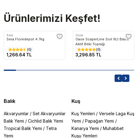
Ürünlerimizi Keşfet!
Sera
Oase
Sera Floredepot 4.7kg
Oase ScaperLine Soil 9Lt Black
Aktif Bitki Toprağı
(
6
)
(
6
)
1,266.64 TL
3,296.85 TL
Balık
Kuş
Akvaryumlar
/
Set Akvaryumlar
Kuş Yemleri
/
Versele Laga Kuş
Balık Yemi
/
Cichlid Balık Yemi
Yemi
/
Papağan Yemi
/
Tropical Balık Yemi
/
Tetra
Kanarya Yemi
/
Muhabbet
Yemi
Kuşu Yemleri