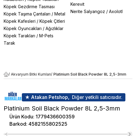
Kerevit
Köpek Gezdirme Tasması
Nerite Salyangoz
/
Axolotl
Köpek Taşıma Çantaları
/
Metal
Köpek Kafesleri
/
Köpek Çitleri
Köpek Oyuncakları
/
Ağızlıklar
Köpek Tarakları
/
M-Pets
Tarak
/
Akvaryum Bitki Kumları
/
Platinium Soil Black Powder 8L 2,5-3mm
★ Atakan Petshop,
Diğer yetkili satıcısıdır.
Platinium Soil Black Powder 8L 2,5-3mm
Ürün Kodu
:
1779436600359
Barkod
:
4582155802525