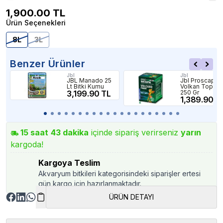
1,900.00
TL
Ürün Seçenekleri
8L
3L
Benzer Ürünler
Jbl
Jbl
JBL Manado 25
Jbl Proscape
Lt Bitki Kumu
Volkan Toprağ
3,199.90 TL
250 Gr
1,389.90 T
15
saat
43
dakika
içinde sipariş verirseniz
yarın
kargoda!
Kargoya Teslim
Akvaryum bitkileri kategorisindeki siparişler ertesi
gün kargo için hazırlanmaktadır.
ÜRÜN DETAYI