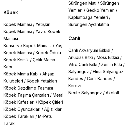
Sürüngen Matı
/
Sürüngen
Yemleri
/
Gecko Yemleri
/
Köpek
Kaplumbağa Yemleri
/
Köpek Maması
/
Yetişkin
Sürüngen Aydınlatma
Köpek Maması
/
Yavru Köpek
Canlı
Maması
Konserve Köpek Maması
/
Yaş
Canlı Akvaryum Bitkisi
/
Köpek Maması
/
Köpek Ödülü
Anubias Bitki
/
Moss Bitkisi
/
Köpek Kemik
/
Çelik Mama
Vitro Canlı Bitki
/
Zemin Bitki
/
Kabı
Salyangoz
/
Elma Salyangoz
Köpek Mama Kabı
/
Ahşap
Karides
/
Canlı Karides
/
Kulübeleri
/
Köpek Yatakları
Kerevit
Köpek Gezdirme Tasması
Nerite Salyangoz
/
Axolotl
Köpek Taşıma Çantaları
/
Metal
Köpek Kafesleri
/
Köpek Çitleri
Köpek Oyuncakları
/
Ağızlıklar
Köpek Tarakları
/
M-Pets
Tarak