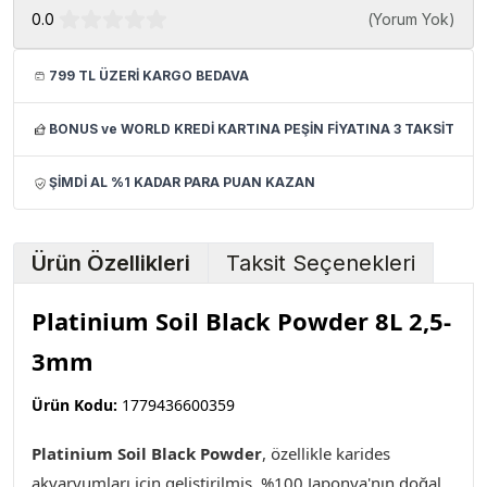
0.0
(
Yorum Yok
)
799 TL ÜZERİ KARGO BEDAVA
BONUS ve WORLD KREDİ KARTINA PEŞİN FİYATINA 3 TAKSİT
ŞİMDİ AL %1 KADAR PARA PUAN KAZAN
Ürün Özellikleri
Taksit Seçenekleri
Platinium Soil Black Powder 8L 2,5-
3mm
Ürün Kodu:
1779436600359
Platinium Soil Black Powder
,
özellikle karides
akvaryumları için geliştirilmiş, %100 Japonya'nın doğal