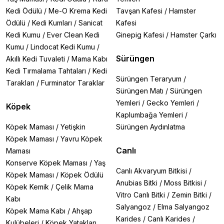
Kedi Ödülü
/
Me-O Krema Kedi
Tavşan Kafesi
/
Hamster
Ödülü
/
Kedi Kumları
/
Sanicat
Kafesi
Kedi Kumu
/
Ever Clean Kedi
Ginepig Kafesi
/
Hamster Çarkı
Kumu
/
Lindocat Kedi Kumu
/
Sürüngen
Akıllı Kedi Tuvaleti
/
Mama Kabı
Kedi Tırmalama Tahtaları
/
Kedi
Sürüngen Teraryum
/
Tarakları
/
Furminator Taraklar
Sürüngen Matı
/
Sürüngen
Yemleri
/
Gecko Yemleri
/
Köpek
Kaplumbağa Yemleri
/
Köpek Maması
/
Yetişkin
Sürüngen Aydınlatma
Köpek Maması
/
Yavru Köpek
Canlı
Maması
Konserve Köpek Maması
/
Yaş
Canlı Akvaryum Bitkisi
/
Köpek Maması
/
Köpek Ödülü
Anubias Bitki
/
Moss Bitkisi
/
Köpek Kemik
/
Çelik Mama
Vitro Canlı Bitki
/
Zemin Bitki
/
Kabı
Salyangoz
/
Elma Salyangoz
Köpek Mama Kabı
/
Ahşap
Karides
/
Canlı Karides
/
Kulübeleri
/
Köpek Yatakları