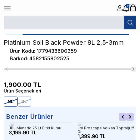
2
/
Akvaryum Bitki Kumları
/
Platinium Soil Black Powder 8L 2,5-3mm
★ Atakan Petshop,
Diğer yetkili satıcısıdır.
Platinium Soil Black Powder 8L 2,5-3mm
Ürün Kodu
:
1779436600359
Barkod
:
4582155802525
1,900.00
TL
Ürün Seçenekleri
8L
3L
Benzer Ürünler
Jbl
Jbl
JBL Manado 25 Lt Bitki Kumu
Jbl Proscape Volkan Toprağı 250
3,199.90 TL
Gr
1,389.90 TL