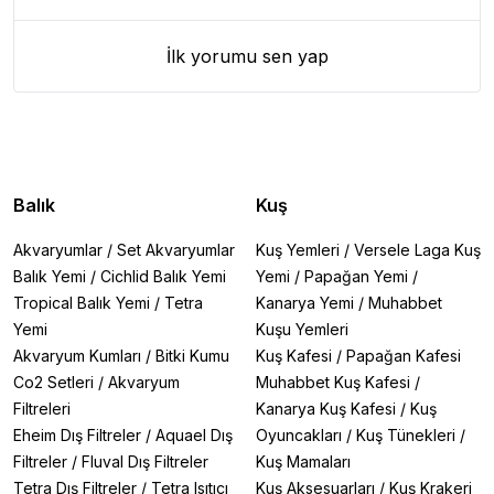
İlk yorumu sen yap
Balık
Kuş
Akvaryumlar
/
Set Akvaryumlar
Kuş Yemleri
/
Versele Laga Kuş
Balık Yemi
/
Cichlid Balık Yemi
Yemi
/
Papağan Yemi
/
Tropical Balık Yemi
/
Tetra
Kanarya Yemi
/
Muhabbet
Yemi
Kuşu Yemleri
Akvaryum Kumları
/
Bitki Kumu
Kuş Kafesi
/
Papağan Kafesi
Co2 Setleri
/
Akvaryum
Muhabbet Kuş Kafesi
/
Filtreleri
Kanarya Kuş Kafesi
/
Kuş
Eheim Dış Filtreler
/
Aquael Dış
Oyuncakları
/
Kuş Tünekleri
/
Filtreler
/
Fluval Dış Filtreler
Kuş Mamaları
Tetra Dış Filtreler
/
Tetra Isıtıcı
Kuş Aksesuarları
/
Kuş Krakeri