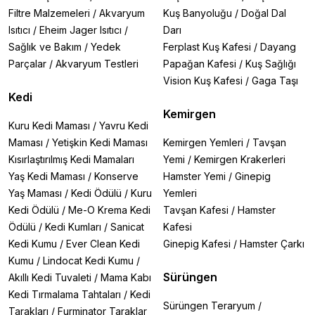
Filtre Malzemeleri
/
Akvaryum
Kuş Banyoluğu
/
Doğal Dal
Isıtıcı
/
Eheim Jager Isıtıcı
/
Darı
Sağlık ve Bakım
/
Yedek
Ferplast Kuş Kafesi
/
Dayang
Parçalar
/
Akvaryum Testleri
Papağan Kafesi
/
Kuş Sağlığı
Vision Kuş Kafesi
/
Gaga Taşı
Kedi
Kemirgen
Kuru Kedi Maması
/
Yavru Kedi
Maması
/
Yetişkin Kedi Maması
Kemirgen Yemleri
/
Tavşan
Kısırlaştırılmış Kedi Mamaları
Yemi
/
Kemirgen Krakerleri
Yaş Kedi Maması
/
Konserve
Hamster Yemi
/
Ginepig
Yaş Maması
/
Kedi Ödülü
/
Kuru
Yemleri
Kedi Ödülü
/
Me-O Krema Kedi
Tavşan Kafesi
/
Hamster
Ödülü
/
Kedi Kumları
/
Sanicat
Kafesi
Kedi Kumu
/
Ever Clean Kedi
Ginepig Kafesi
/
Hamster Çarkı
Kumu
/
Lindocat Kedi Kumu
/
Sürüngen
Akıllı Kedi Tuvaleti
/
Mama Kabı
Kedi Tırmalama Tahtaları
/
Kedi
Sürüngen Teraryum
/
Tarakları
/
Furminator Taraklar