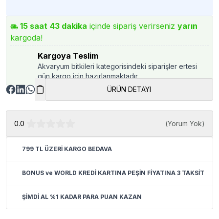
15
saat
43
dakika
içinde sipariş verirseniz
yarın
kargoda!
Kargoya Teslim
Akvaryum bitkileri kategorisindeki siparişler ertesi
gün kargo için hazırlanmaktadır.
ÜRÜN DETAYI
0.0
(
Yorum Yok
)
799 TL ÜZERİ KARGO BEDAVA
BONUS ve WORLD KREDİ KARTINA PEŞİN FİYATINA 3 TAKSİT
ŞİMDİ AL %1 KADAR PARA PUAN KAZAN