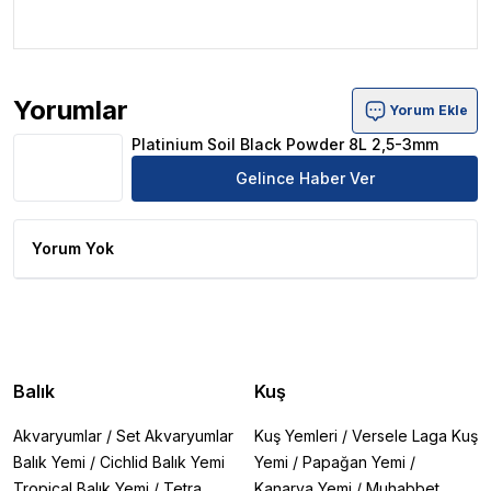
Yorumlar
Yorum Ekle
Platinium Soil Black Powder 8L 2,5-3mm Ürün Yorumları
Platinium Soil Black Powder 8L 2,5-3mm
Gelince Haber Ver
Yorum Yok
Balık
Kuş
Akvaryumlar
/
Set Akvaryumlar
Kuş Yemleri
/
Versele Laga Kuş
Balık Yemi
/
Cichlid Balık Yemi
Yemi
/
Papağan Yemi
/
Tropical Balık Yemi
/
Tetra
Kanarya Yemi
/
Muhabbet