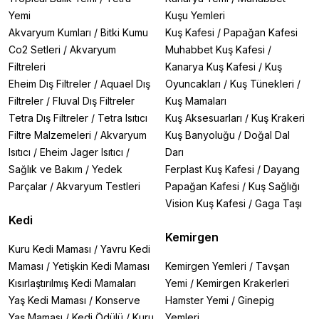
Yemi
Kuşu Yemleri
Akvaryum Kumları
/
Bitki Kumu
Kuş Kafesi
/
Papağan Kafesi
Co2 Setleri
/
Akvaryum
Muhabbet Kuş Kafesi
/
Filtreleri
Kanarya Kuş Kafesi
/
Kuş
Eheim Dış Filtreler
/
Aquael Dış
Oyuncakları
/
Kuş Tünekleri
/
Filtreler
/
Fluval Dış Filtreler
Kuş Mamaları
Tetra Dış Filtreler
/
Tetra Isıtıcı
Kuş Aksesuarları
/
Kuş Krakeri
Filtre Malzemeleri
/
Akvaryum
Kuş Banyoluğu
/
Doğal Dal
Isıtıcı
/
Eheim Jager Isıtıcı
/
Darı
Sağlık ve Bakım
/
Yedek
Ferplast Kuş Kafesi
/
Dayang
Parçalar
/
Akvaryum Testleri
Papağan Kafesi
/
Kuş Sağlığı
Vision Kuş Kafesi
/
Gaga Taşı
Kedi
Kemirgen
Kuru Kedi Maması
/
Yavru Kedi
Maması
/
Yetişkin Kedi Maması
Kemirgen Yemleri
/
Tavşan
Kısırlaştırılmış Kedi Mamaları
Yemi
/
Kemirgen Krakerleri
Yaş Kedi Maması
/
Konserve
Hamster Yemi
/
Ginepig
Yaş Maması
/
Kedi Ödülü
/
Kuru
Yemleri