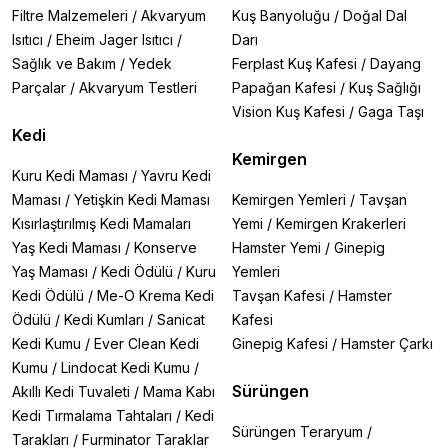
Filtre Malzemeleri
/
Akvaryum
Kuş Banyoluğu
/
Doğal Dal
Isıtıcı
/
Eheim Jager Isıtıcı
/
Darı
Sağlık ve Bakım
/
Yedek
Ferplast Kuş Kafesi
/
Dayang
Parçalar
/
Akvaryum Testleri
Papağan Kafesi
/
Kuş Sağlığı
Vision Kuş Kafesi
/
Gaga Taşı
Kedi
Kemirgen
Kuru Kedi Maması
/
Yavru Kedi
Maması
/
Yetişkin Kedi Maması
Kemirgen Yemleri
/
Tavşan
Kısırlaştırılmış Kedi Mamaları
Yemi
/
Kemirgen Krakerleri
Yaş Kedi Maması
/
Konserve
Hamster Yemi
/
Ginepig
Yaş Maması
/
Kedi Ödülü
/
Kuru
Yemleri
Kedi Ödülü
/
Me-O Krema Kedi
Tavşan Kafesi
/
Hamster
Ödülü
/
Kedi Kumları
/
Sanicat
Kafesi
Kedi Kumu
/
Ever Clean Kedi
Ginepig Kafesi
/
Hamster Çarkı
Kumu
/
Lindocat Kedi Kumu
/
Sürüngen
Akıllı Kedi Tuvaleti
/
Mama Kabı
Kedi Tırmalama Tahtaları
/
Kedi
Sürüngen Teraryum
/
Tarakları
/
Furminator Taraklar