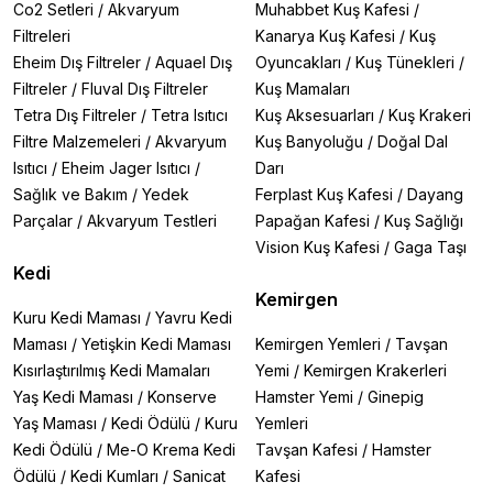
Co2 Setleri
/
Akvaryum
Muhabbet Kuş Kafesi
/
Filtreleri
Kanarya Kuş Kafesi
/
Kuş
Eheim Dış Filtreler
/
Aquael Dış
Oyuncakları
/
Kuş Tünekleri
/
Filtreler
/
Fluval Dış Filtreler
Kuş Mamaları
Tetra Dış Filtreler
/
Tetra Isıtıcı
Kuş Aksesuarları
/
Kuş Krakeri
Filtre Malzemeleri
/
Akvaryum
Kuş Banyoluğu
/
Doğal Dal
Isıtıcı
/
Eheim Jager Isıtıcı
/
Darı
Sağlık ve Bakım
/
Yedek
Ferplast Kuş Kafesi
/
Dayang
Parçalar
/
Akvaryum Testleri
Papağan Kafesi
/
Kuş Sağlığı
Vision Kuş Kafesi
/
Gaga Taşı
Kedi
Kemirgen
Kuru Kedi Maması
/
Yavru Kedi
Maması
/
Yetişkin Kedi Maması
Kemirgen Yemleri
/
Tavşan
Kısırlaştırılmış Kedi Mamaları
Yemi
/
Kemirgen Krakerleri
Yaş Kedi Maması
/
Konserve
Hamster Yemi
/
Ginepig
Yaş Maması
/
Kedi Ödülü
/
Kuru
Yemleri
Kedi Ödülü
/
Me-O Krema Kedi
Tavşan Kafesi
/
Hamster
Ödülü
/
Kedi Kumları
/
Sanicat
Kafesi