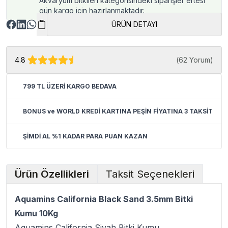
Akvaryum bitkileri kategorisindeki siparişler ertesi
gün kargo için hazırlanmaktadır.
ÜRÜN DETAYI
4.8
(
62 Yorum
)
799 TL ÜZERİ KARGO BEDAVA
BONUS ve WORLD KREDİ KARTINA PEŞİN FİYATINA 3 TAKSİT
ŞİMDİ AL %1 KADAR PARA PUAN KAZAN
Ürün Özellikleri
Taksit Seçenekleri
Aquamins California Black Sand 3.5mm Bitki
Kumu 10Kg
Aquamins California Siyah Bitki Kumu