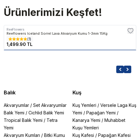
Ürünlerimizi Keşfet!
ReeFlowers
Reeflowers Iceland Sorrel Lava Akvaryum Kumu 1-3mm 15Kg
(
1
)
1,499.90 TL
Balık
Kuş
Akvaryumlar
/
Set Akvaryumlar
Kuş Yemleri
/
Versele Laga Kuş
Balık Yemi
/
Cichlid Balık Yemi
Yemi
/
Papağan Yemi
/
Tropical Balık Yemi
/
Tetra
Kanarya Yemi
/
Muhabbet
Yemi
Kuşu Yemleri
Akvaryum Kumları
/
Bitki Kumu
Kuş Kafesi
/
Papağan Kafesi