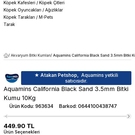
Köpek Kafesleri
/
Köpek Çitleri
Köpek Oyuncakları
/
Ağızlıklar
Köpek Tarakları
/
M-Pets
Tarak
/
Akvaryum Bitki Kumları
/
Aquamins California Black Sand 3.5mm Bitki 
★ Atakan Petshop,
Aquamins yetkili
satıcısıdır.
Aquamins California Black Sand 3.5mm Bitki
Kumu 10Kg
Ürün Kodu
:
963634
Barkod
:
0644100438747
449.90
TL
Ürün Seçenekleri