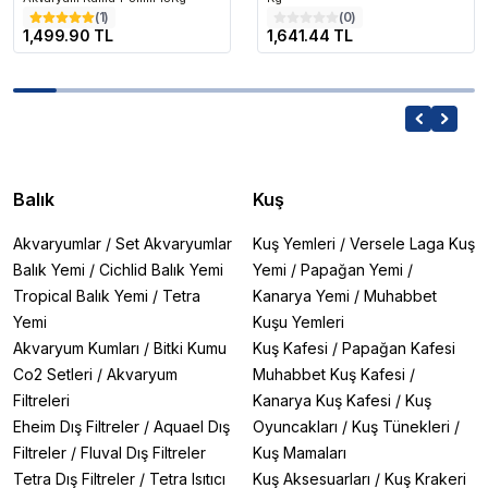
(
1
)
(
0
)
1,499.90 TL
1,641.44 TL
Balık
Kuş
Akvaryumlar
/
Set Akvaryumlar
Kuş Yemleri
/
Versele Laga Kuş
Balık Yemi
/
Cichlid Balık Yemi
Yemi
/
Papağan Yemi
/
Tropical Balık Yemi
/
Tetra
Kanarya Yemi
/
Muhabbet
Yemi
Kuşu Yemleri
Akvaryum Kumları
/
Bitki Kumu
Kuş Kafesi
/
Papağan Kafesi
Co2 Setleri
/
Akvaryum
Muhabbet Kuş Kafesi
/
Filtreleri
Kanarya Kuş Kafesi
/
Kuş
Eheim Dış Filtreler
/
Aquael Dış
Oyuncakları
/
Kuş Tünekleri
/
Filtreler
/
Fluval Dış Filtreler
Kuş Mamaları
Tetra Dış Filtreler
/
Tetra Isıtıcı
Kuş Aksesuarları
/
Kuş Krakeri