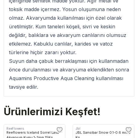
içeriğinde sentetik madde yoktur. Ağır metal ve
toksik madde içermez. Yosun oluşumuna neden
olmaz. Akvaryumda kullanılması için özel olarak
üretilmiştir. Kum taneleri köşeli, sivri ve keskin
değildir, balıklara ve akvaryum canlılarını olumsuz
etkilemez. Kabuklu canlılar, karides ve vatoz
türlerine hiçbir zararı yoktur.
Suyun daha çabuk berraklaşması için kullanmadan
önce durulanması ve akvaryuma eklendikten sonra
Aquamins Productive Aqua Cleaning kullanılması
tavsiye edilir.
Ürünlerimizi Keşfet!
ReeFlowers
Jbl
Reeflowers Iceland Sorrel Lava
JBL Sansibar Snow 0.1-0.6 mm 5
Akvaryum Kumu 1-3mm 15Kg
Kg