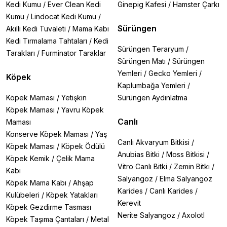
Kedi Kumu
/
Ever Clean Kedi
Ginepig Kafesi
/
Hamster Çarkı
Kumu
/
Lindocat Kedi Kumu
/
Sürüngen
Akıllı Kedi Tuvaleti
/
Mama Kabı
Kedi Tırmalama Tahtaları
/
Kedi
Sürüngen Teraryum
/
Tarakları
/
Furminator Taraklar
Sürüngen Matı
/
Sürüngen
Yemleri
/
Gecko Yemleri
/
Köpek
Kaplumbağa Yemleri
/
Köpek Maması
/
Yetişkin
Sürüngen Aydınlatma
Köpek Maması
/
Yavru Köpek
Canlı
Maması
Konserve Köpek Maması
/
Yaş
Canlı Akvaryum Bitkisi
/
Köpek Maması
/
Köpek Ödülü
Anubias Bitki
/
Moss Bitkisi
/
Köpek Kemik
/
Çelik Mama
Vitro Canlı Bitki
/
Zemin Bitki
/
Kabı
Salyangoz
/
Elma Salyangoz
Köpek Mama Kabı
/
Ahşap
Karides
/
Canlı Karides
/
Kulübeleri
/
Köpek Yatakları
Kerevit
Köpek Gezdirme Tasması
Nerite Salyangoz
/
Axolotl
Köpek Taşıma Çantaları
/
Metal