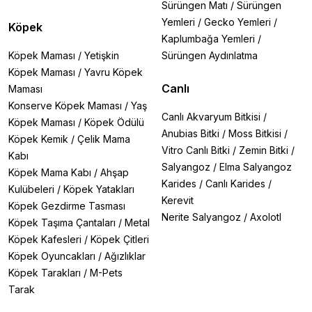
Sürüngen Matı
/
Sürüngen
Yemleri
/
Gecko Yemleri
/
Köpek
Kaplumbağa Yemleri
/
Köpek Maması
/
Yetişkin
Sürüngen Aydınlatma
Köpek Maması
/
Yavru Köpek
Canlı
Maması
Konserve Köpek Maması
/
Yaş
Canlı Akvaryum Bitkisi
/
Köpek Maması
/
Köpek Ödülü
Anubias Bitki
/
Moss Bitkisi
/
Köpek Kemik
/
Çelik Mama
Vitro Canlı Bitki
/
Zemin Bitki
/
Kabı
Salyangoz
/
Elma Salyangoz
Köpek Mama Kabı
/
Ahşap
Karides
/
Canlı Karides
/
Kulübeleri
/
Köpek Yatakları
Kerevit
Köpek Gezdirme Tasması
Nerite Salyangoz
/
Axolotl
Köpek Taşıma Çantaları
/
Metal
Köpek Kafesleri
/
Köpek Çitleri
Köpek Oyuncakları
/
Ağızlıklar
Köpek Tarakları
/
M-Pets
Tarak