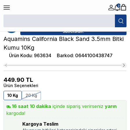
2
/
Akvaryum Bitki Kumları
/
Aquamins California Black Sand 3.5mm Bitki 
★ Atakan Petshop,
Aquamins yetkili
satıcısıdır.
Aquamins California Black Sand 3.5mm Bitki
Kumu 10Kg
Ürün Kodu
:
963634
Barkod
:
0644100438747
449.90
TL
Ürün Seçenekleri
10 Kg
20 Kg
16
saat
10
dakika
içinde sipariş verirseniz
yarın
kargoda!
Kargoya Teslim