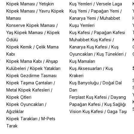
Köpek Maması
/
Yetişkin
Kuş Yemleri
/
Versele Laga
Köpek Maması
/
Yavru Köpek
Kuş Yemi
/
Papağan Yemi
/
Maması
Kanarya Yemi
/
Muhabbet
Konserve Köpek Maması
/
Kuşu Yemleri
Yaş Köpek Maması
/
Köpek
Kuş Kafesi
/
Papağan Kafesi
Ödülü
Muhabbet Kuş Kafesi
/
Köpek Kemik
/
Çelik Mama
Kanarya Kuş Kafesi
/
Kuş
Kabı
Oyuncakları
/
Kuş Tünekleri
/
/
Köpek Mama Kabı
/
Ahşap
Kuş Mamaları
Kulübeleri
/
Köpek Yatakları
Kuş Aksesuarları
/
Kuş
Köpek Gezdirme Tasması
Krakeri
Köpek Taşıma Çantaları
/
Kuş Banyoluğu
/
Doğal Dal
Metal Köpek Kafesleri
/
Darı
Köpek Çitleri
Ferplast Kuş Kafesi
/
Dayang
Köpek Oyuncakları
/
Papağan Kafesi
/
Kuş Sağlığı
Ağızlıklar
Vision Kuş Kafesi
/
Gaga Taşı
Köpek Tarakları
/
M-Pets
Tarak