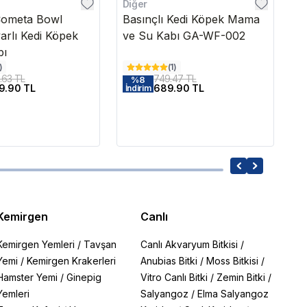
Diğer
Tr
Cometa Bowl
Basınçlı Kedi Köpek Mama
Tr
rlı Kedi Köpek
ve Su Kabı GA-WF-002
M
bı
)
(
1
)
3.63 TL
749.47 TL
%
8
9.90 TL
689.90 TL
5
İndirim
Kemirgen
Canlı
Kemirgen Yemleri
/
Tavşan
Canlı Akvaryum Bitkisi
/
Yemi
/
Kemirgen Krakerleri
Anubias Bitki
/
Moss Bitkisi
/
Hamster Yemi
/
Ginepig
Vitro Canlı Bitki
/
Zemin Bitki
/
Yemleri
Salyangoz
/
Elma Salyangoz