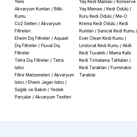
Yemi
Yaş Kedi Maması
/
Konserve
Akvaryum Kumları
/
Bitki
Yaş Maması
/
Kedi Ödülü
/
Kumu
Kuru Kedi Ödülü
/
Me-O
Co2 Setleri
/
Akvaryum
Krema Kedi Ödülü
/
Kedi
Filtreleri
Kumları
/
Sanicat Kedi Kumu
Eheim Dış Filtreler
/
Aquael
Ever Clean Kedi Kumu
/
Dış Filtreler
/
Fluval Dış
Lindocat Kedi Kumu
/
Akıllı
Filtreler
Kedi Tuvaleti
/
Mama Kabı
Tetra Dış Filtreler
/
Tetra
Kedi Tırmalama Tahtaları
/
Isıtıcı
Kedi Tarakları
/
Furminator
Filtre Malzemeleri
/
Akvaryum
Taraklar
Isıtıcı
/
Eheim Jager Isıtıcı
/
Sağlık ve Bakım
/
Yedek
Parçalar
/
Akvaryum Testleri