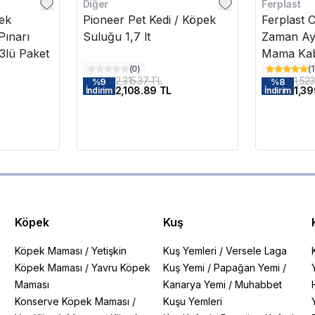
Diğer
Ferplast
pek
Pioneer Pet Kedi / Köpek
Ferplast 
Pınarı
Suluğu 1,7 lt
Zaman Aya
 3lü Paket
Mama Ka
(
0
)
(
1
2,315.37 TL
1,52
%
9
%
8
2,108.89 TL
1,39
İndirim
İndirim
Köpek
Kuş
Köpek Maması
/
Yetişkin
Kuş Yemleri
/
Versele Laga
Köpek Maması
/
Yavru Köpek
Kuş Yemi
/
Papağan Yemi
/
Maması
Kanarya Yemi
/
Muhabbet
Konserve Köpek Maması
/
Kuşu Yemleri