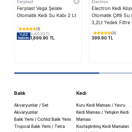
Ferplast
Electron
Ferplast Vega Şelale
Electron Kedi Kö
Otomatik Kedi Su Kabı 2 Lt
Otomatik Çiftli Su 
3,2Lt Yedek Filtre
(
1
)
(
3
)
2,421.30 TL
%
22
1,899.90 TL
399.90 TL
İndirim
Balık
Kedi
Akvaryumlar
/
Set
Kuru Kedi Maması
/
Yavru
Akvaryumlar
Kedi Maması
/
Yetişkin Kedi
Balık Yemi
/
Cichlid Balık Yemi
Maması
Tropical Balık Yemi
/
Tetra
Kısırlaştırılmış Kedi Mamaları