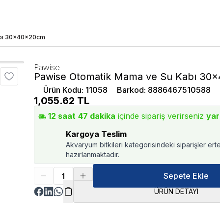
abı 30x40x20cm
Pawise
Pawise Otomatik Mama ve Su Kabı 30
Ürün Kodu
:
11058
Barkod
:
8886467510588
1,055.62
TL
12
saat
47
dakika
içinde sipariş verirseniz
yar
Kargoya Teslim
Akvaryum bitkileri kategorisindeki siparişler ert
hazırlanmaktadır.
Sepete Ekle
ÜRÜN DETAYI