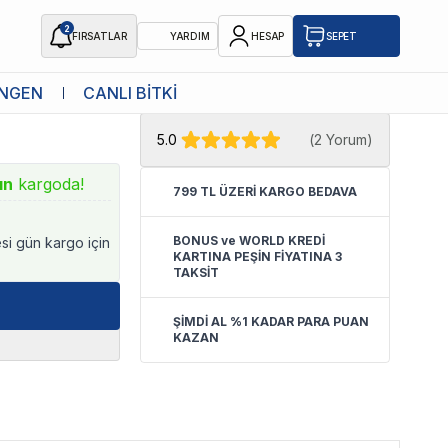
2
FIRSATLAR
YARDIM
HESAP
SEPET
★ Atakan Petshop,
Pawise yetkili
NGEN
CANLI BİTKİ
x40x20cm
satıcısıdır.
5.0
(
2 Yorum
)
ın
kargoda!
799 TL ÜZERİ KARGO BEDAVA
BONUS ve WORLD KREDİ
esi gün kargo için
KARTINA PEŞİN FİYATINA 3
TAKSİT
ŞİMDİ AL %1 KADAR PARA PUAN
KAZAN