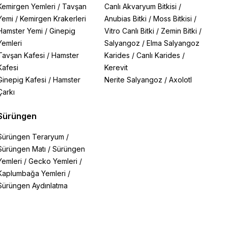
Kemirgen Yemleri
/
Tavşan
Canlı Akvaryum Bitkisi
/
Yemi
/
Kemirgen Krakerleri
Anubias Bitki
/
Moss Bitkisi
/
Hamster Yemi
/
Ginepig
Vitro Canlı Bitki
/
Zemin Bitki
/
Yemleri
Salyangoz
/
Elma Salyangoz
Tavşan Kafesi
/
Hamster
Karides
/
Canlı Karides
/
Kafesi
Kerevit
Ginepig Kafesi
/
Hamster
Nerite Salyangoz
/
Axolotl
Çarkı
Sürüngen
Sürüngen Teraryum
/
Sürüngen Matı
/
Sürüngen
Yemleri
/
Gecko Yemleri
/
Kaplumbağa Yemleri
/
Sürüngen Aydınlatma