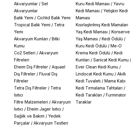
Akvaryumlar
/
Set
Kuru Kedi Maması
/
Yavru
Akvaryumlar
Kedi Maması
/
Yetişkin Kedi
Balık Yemi
/
Cichlid Balık Yemi
Maması
Tropical Balık Yemi
/
Tetra
Kısırlaştırılmış Kedi Mamaları
Yemi
Yaş Kedi Maması
/
Konserve
Akvaryum Kumları
/
Bitki
Yaş Maması
/
Kedi Ödülü
/
Kumu
Kuru Kedi Ödülü
/
Me-O
Co2 Setleri
/
Akvaryum
Krema Kedi Ödülü
/
Kedi
Filtreleri
Kumları
/
Sanicat Kedi Kumu
Eheim Dış Filtreler
/
Aquael
Ever Clean Kedi Kumu
/
Dış Filtreler
/
Fluval Dış
Lindocat Kedi Kumu
/
Akıllı
Filtreler
Kedi Tuvaleti
/
Mama Kabı
Tetra Dış Filtreler
/
Tetra
Kedi Tırmalama Tahtaları
/
Isıtıcı
Kedi Tarakları
/
Furminator
Filtre Malzemeleri
/
Akvaryum
Taraklar
Isıtıcı
/
Eheim Jager Isıtıcı
/
Sağlık ve Bakım
/
Yedek
Parçalar
/
Akvaryum Testleri