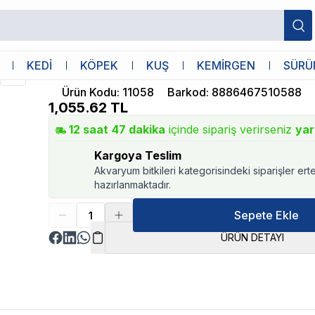
abı 30x40x20cm
Pawise
KEDİ
KÖPEK
KUŞ
KEMİRGEN
SÜRÜ
Pawise Otomatik Mama ve Su Kabı 30
Ürün Kodu
:
11058
Barkod
:
8886467510588
1,055.62
TL
12
saat
47
dakika
içinde sipariş verirseniz
yar
Kargoya Teslim
Akvaryum bitkileri kategorisindeki siparişler ert
hazırlanmaktadır.
Sepete Ekle
ÜRÜN DETAYI