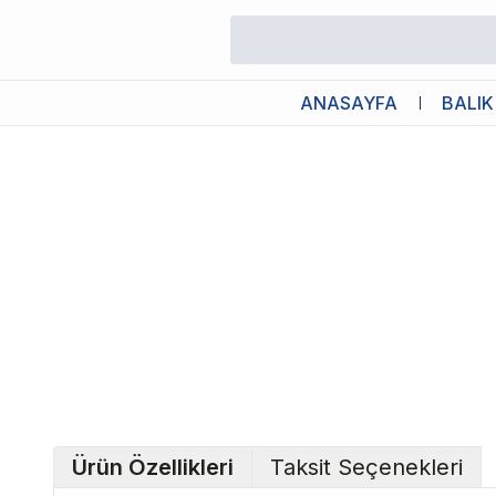
/
Kedi Otomatik Mama/Su Kabı
/
Pawise Otomatik Mama ve Su K
ANASAYFA
BALIK
Ürün Özellikleri
Taksit Seçenekleri