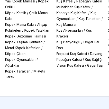
Yaş Köpek Maması
/
Köpek
Kuş Kafesi
/
Papağan Kafesi
Ödülü
Muhabbet Kuş Kafesi
/
Köpek Kemik
/
Çelik Mama
Kanarya Kuş Kafesi
/
Kuş
Kabı
Oyuncakları
/
Kuş Tünekleri
/
/
Köpek Mama Kabı
/
Ahşap
Kuş Mamaları
Kulübeleri
/
Köpek Yatakları
Kuş Aksesuarları
/
Kuş
Köpek Gezdirme Tasması
Krakeri
Köpek Taşıma Çantaları
/
Kuş Banyoluğu
/
Doğal Dal
Metal Köpek Kafesleri
/
Darı
Köpek Çitleri
Ferplast Kuş Kafesi
/
Dayang
Köpek Oyuncakları
/
Papağan Kafesi
/
Kuş Sağlığı
Ağızlıklar
Vision Kuş Kafesi
/
Gaga Taşı
Köpek Tarakları
/
M-Pets
Tarak