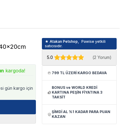
★ Atakan Petshop,
Pawise yetkili
x40x20cm
satıcısıdır.
5.0
(
2 Yorum
)
ın
kargoda!
799 TL ÜZERİ KARGO BEDAVA
BONUS ve WORLD KREDİ
esi gün kargo için
KARTINA PEŞİN FİYATINA 3
TAKSİT
ŞİMDİ AL %1 KADAR PARA PUAN
KAZAN