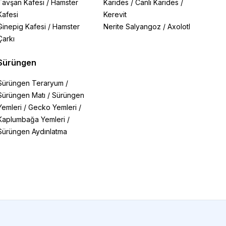
Tavşan Kafesi
/
Hamster
Karides
/
Canlı Karides
/
Kafesi
Kerevit
Ginepig Kafesi
/
Hamster
Nerite Salyangoz
/
Axolotl
Çarkı
Sürüngen
Sürüngen Teraryum
/
Sürüngen Matı
/
Sürüngen
Yemleri
/
Gecko Yemleri
/
Kaplumbağa Yemleri
/
Sürüngen Aydınlatma