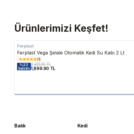
Ürünlerimizi Keşfet!
Ferplast
Ferplast Vega Şelale Otomatik Kedi Su Kabı 2 Lt
(
1
)
2,421.30 TL
%
22
1,899.90 TL
İndirim
Balık
Kedi