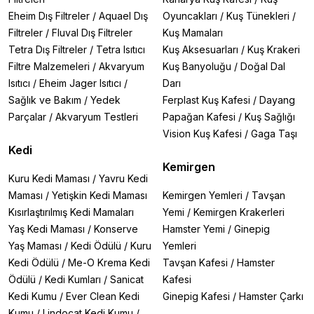
Eheim Dış Filtreler
/
Aquael Dış
Oyuncakları
/
Kuş Tünekleri
/
Filtreler
/
Fluval Dış Filtreler
Kuş Mamaları
Tetra Dış Filtreler
/
Tetra Isıtıcı
Kuş Aksesuarları
/
Kuş Krakeri
Filtre Malzemeleri
/
Akvaryum
Kuş Banyoluğu
/
Doğal Dal
Isıtıcı
/
Eheim Jager Isıtıcı
/
Darı
Sağlık ve Bakım
/
Yedek
Ferplast Kuş Kafesi
/
Dayang
Parçalar
/
Akvaryum Testleri
Papağan Kafesi
/
Kuş Sağlığı
Vision Kuş Kafesi
/
Gaga Taşı
Kedi
Kemirgen
Kuru Kedi Maması
/
Yavru Kedi
Maması
/
Yetişkin Kedi Maması
Kemirgen Yemleri
/
Tavşan
Kısırlaştırılmış Kedi Mamaları
Yemi
/
Kemirgen Krakerleri
Yaş Kedi Maması
/
Konserve
Hamster Yemi
/
Ginepig
Yaş Maması
/
Kedi Ödülü
/
Kuru
Yemleri
Kedi Ödülü
/
Me-O Krema Kedi
Tavşan Kafesi
/
Hamster
Ödülü
/
Kedi Kumları
/
Sanicat
Kafesi
Kedi Kumu
/
Ever Clean Kedi
Ginepig Kafesi
/
Hamster Çarkı
Kumu
/
Lindocat Kedi Kumu
/