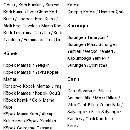
Ödülü
/
Kedi Kumları
/
Sanicat
Kafesi
Kedi Kumu
/
Ever Clean Kedi
Ginepig Kafesi
/
Hamster Çarkı
Kumu
/
Lindocat Kedi Kumu
/
Sürüngen
Akıllı Kedi Tuvaleti
/
Mama Kabı
Kedi Tırmalama Tahtaları
/
Kedi
Sürüngen Teraryum
/
Tarakları
/
Furminator Taraklar
Sürüngen Matı
/
Sürüngen
Yemleri
/
Gecko Yemleri
/
Köpek
Kaplumbağa Yemleri
/
Köpek Maması
/
Yetişkin
Sürüngen Aydınlatma
Köpek Maması
/
Yavru Köpek
Canlı
Maması
Konserve Köpek Maması
/
Yaş
Canlı Akvaryum Bitkisi
/
Köpek Maması
/
Köpek Ödülü
Anubias Bitki
/
Moss Bitkisi
/
Köpek Kemik
/
Çelik Mama
Vitro Canlı Bitki
/
Zemin Bitki
/
Kabı
Salyangoz
/
Elma Salyangoz
Köpek Mama Kabı
/
Ahşap
Karides
/
Canlı Karides
/
Kulübeleri
/
Köpek Yatakları
Kerevit
Köpek Gezdirme Tasması