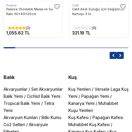
Pawise
Catit
Pawise Otomatik Mama ve Su
Catit Kedi Suluğu İçin Değiştirme
Kabı 30x40x20cm
Kartuşu 3 lü
(
2
)
(
0
)
1,055.62 TL
321.19 TL
Balık
Kuş
Akvaryumlar
/
Set Akvaryumlar
Kuş Yemleri
/
Versele Laga Kuş
Balık Yemi
/
Cichlid Balık Yemi
Yemi
/
Papağan Yemi
/
Tropical Balık Yemi
/
Tetra
Kanarya Yemi
/
Muhabbet
Yemi
Kuşu Yemleri
Akvaryum Kumları
/
Bitki Kumu
Kuş Kafesi
/
Papağan Kafesi
Co2 Setleri
/
Akvaryum
Muhabbet Kuş Kafesi
/
Filtreleri
Kanarya Kuş Kafesi
/
Kuş