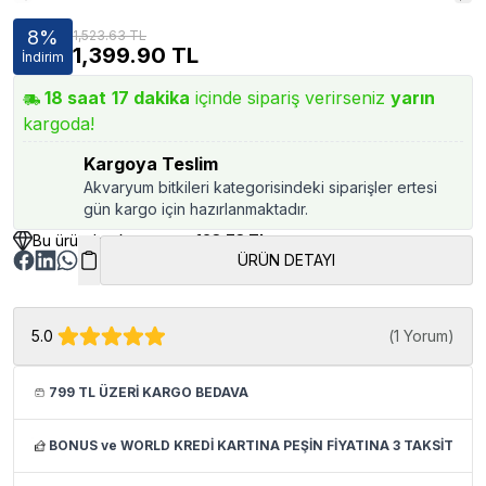
8
%
1,523.63 TL
1,399.90
TL
İndirim
18
saat
17
dakika
içinde sipariş verirseniz
yarın
kargoda!
Kargoya Teslim
Akvaryum bitkileri kategorisindeki siparişler ertesi
gün kargo için hazırlanmaktadır.
Bu üründen kazancınız
123.73 TL
ÜRÜN DETAYI
5.0
(
1 Yorum
)
799 TL ÜZERİ KARGO BEDAVA
BONUS ve WORLD KREDİ KARTINA PEŞİN FİYATINA 3 TAKSİT