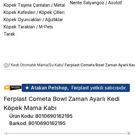
Nerite Salyangoz
/
Axolotl
Köpek Taşıma Çantaları
/
Metal
Köpek Kafesleri
/
Köpek Çitleri
Köpek Oyuncakları
/
Ağızlıklar
Köpek Tarakları
/
M-Pets
Tarak
/
Kedi Otomatik Mama/Su Kabı
/
Ferplast Cometa Bowl Zaman Ayarlı K
★ Atakan Petshop,
Ferplast yetkili satıcısıdır.
Ferplast Cometa Bowl Zaman Ayarlı Kedi
Köpek Mama Kabı
Ürün Kodu
:
8010690162195
Barkod
:
8010690162195