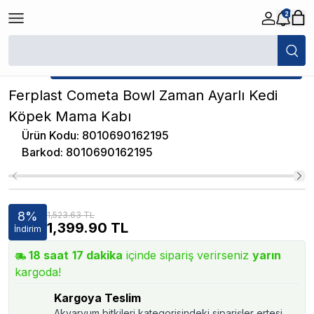
2
/
Kedi Otomatik Mama/Su Kabı
/
Ferplast Cometa Bowl Zaman Ayarlı K
★ Atakan Petshop,
Ferplast yetkili satıcısıdır.
Ferplast Cometa Bowl Zaman Ayarlı Kedi
Köpek Mama Kabı
Ürün Kodu
:
8010690162195
Barkod
:
8010690162195
8
%
1,523.63 TL
1,399.90
TL
İndirim
18
saat
17
dakika
içinde sipariş verirseniz
yarın
kargoda!
Kargoya Teslim
Akvaryum bitkileri kategorisindeki siparişler ertesi