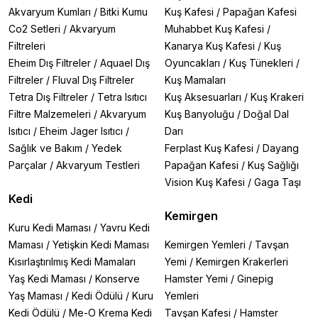
Akvaryum Kumları
/
Bitki Kumu
Kuş Kafesi
/
Papağan Kafesi
Co2 Setleri
/
Akvaryum
Muhabbet Kuş Kafesi
/
Filtreleri
Kanarya Kuş Kafesi
/
Kuş
Eheim Dış Filtreler
/
Aquael Dış
Oyuncakları
/
Kuş Tünekleri
/
Filtreler
/
Fluval Dış Filtreler
Kuş Mamaları
Tetra Dış Filtreler
/
Tetra Isıtıcı
Kuş Aksesuarları
/
Kuş Krakeri
Filtre Malzemeleri
/
Akvaryum
Kuş Banyoluğu
/
Doğal Dal
Isıtıcı
/
Eheim Jager Isıtıcı
/
Darı
Sağlık ve Bakım
/
Yedek
Ferplast Kuş Kafesi
/
Dayang
Parçalar
/
Akvaryum Testleri
Papağan Kafesi
/
Kuş Sağlığı
Vision Kuş Kafesi
/
Gaga Taşı
Kedi
Kemirgen
Kuru Kedi Maması
/
Yavru Kedi
Maması
/
Yetişkin Kedi Maması
Kemirgen Yemleri
/
Tavşan
Kısırlaştırılmış Kedi Mamaları
Yemi
/
Kemirgen Krakerleri
Yaş Kedi Maması
/
Konserve
Hamster Yemi
/
Ginepig
Yaş Maması
/
Kedi Ödülü
/
Kuru
Yemleri
Kedi Ödülü
/
Me-O Krema Kedi
Tavşan Kafesi
/
Hamster