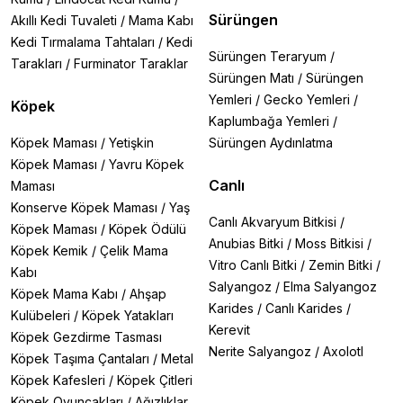
Sürüngen
Akıllı Kedi Tuvaleti
/
Mama Kabı
Kedi Tırmalama Tahtaları
/
Kedi
Sürüngen Teraryum
/
Tarakları
/
Furminator Taraklar
Sürüngen Matı
/
Sürüngen
Yemleri
/
Gecko Yemleri
/
Köpek
Kaplumbağa Yemleri
/
Köpek Maması
/
Yetişkin
Sürüngen Aydınlatma
Köpek Maması
/
Yavru Köpek
Canlı
Maması
Konserve Köpek Maması
/
Yaş
Canlı Akvaryum Bitkisi
/
Köpek Maması
/
Köpek Ödülü
Anubias Bitki
/
Moss Bitkisi
/
Köpek Kemik
/
Çelik Mama
Vitro Canlı Bitki
/
Zemin Bitki
/
Kabı
Salyangoz
/
Elma Salyangoz
Köpek Mama Kabı
/
Ahşap
Karides
/
Canlı Karides
/
Kulübeleri
/
Köpek Yatakları
Kerevit
Köpek Gezdirme Tasması
Nerite Salyangoz
/
Axolotl
Köpek Taşıma Çantaları
/
Metal
Köpek Kafesleri
/
Köpek Çitleri
Köpek Oyuncakları
/
Ağızlıklar